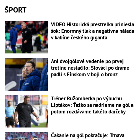
ŠPORT
VIDEO Historická prestrelka priniesla
šok: Enormný tlak a negatívna nálada
v kabíne českého giganta
Ani dvojgólové vedenie po prvej
tretine nestačilo: Slováci po dráme
padli s Fínskom v boji o bronz
Tréner Ružomberka po výbuchu
Liptákov: Ťažko sa nadrieme na gól a
potom rozdávame takéto darčeky
Čakanie na gól pokračuje: Trnava