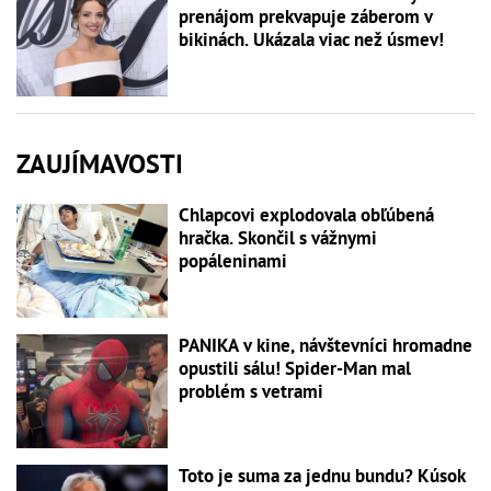
prenájom prekvapuje záberom v
bikinách. Ukázala viac než úsmev!
ZAUJÍMAVOSTI
Chlapcovi explodovala obľúbená
hračka. Skončil s vážnymi
popáleninami
PANIKA v kine, návštevníci hromadne
opustili sálu! Spider-Man mal
problém s vetrami
Toto je suma za jednu bundu? Kúsok