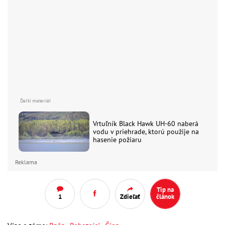
Vrtuľník Black Hawk UH-60 naberá
vodu v priehrade, ktorú použije na
hasenie požiaru
Reklama
Tip na
1
Zdieľať
článok