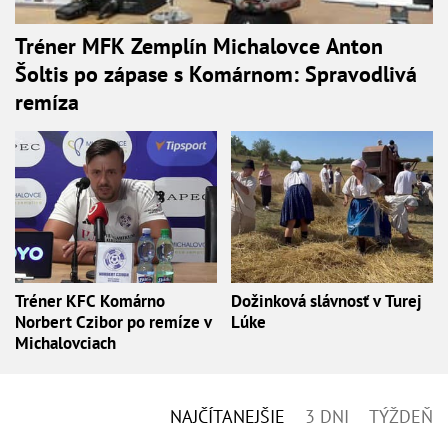
Tréner MFK Zemplín Michalovce Anton
Šoltis po zápase s Komárnom: Spravodlivá
remíza
Tréner KFC Komárno
Dožinková slávnosť v Turej
Norbert Czibor po remíze v
Lúke
Michalovciach
NAJČÍTANEJŠIE
3 DNI
TÝŽDEŇ