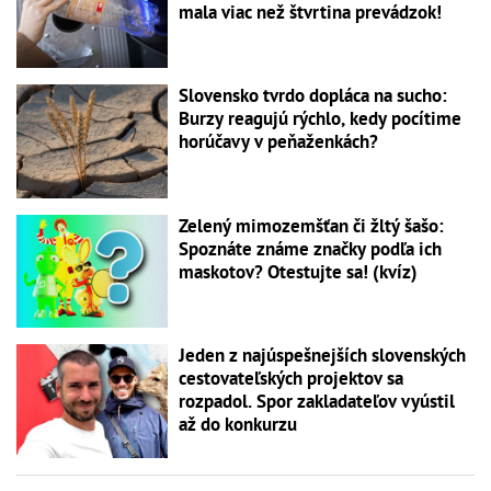
mala viac než štvrtina prevádzok!
Slovensko tvrdo dopláca na sucho:
Burzy reagujú rýchlo, kedy pocítime
horúčavy v peňaženkách?
Zelený mimozemšťan či žltý šašo:
Spoznáte známe značky podľa ich
maskotov? Otestujte sa! (kvíz)
Jeden z najúspešnejších slovenských
cestovateľských projektov sa
rozpadol. Spor zakladateľov vyústil
až do konkurzu