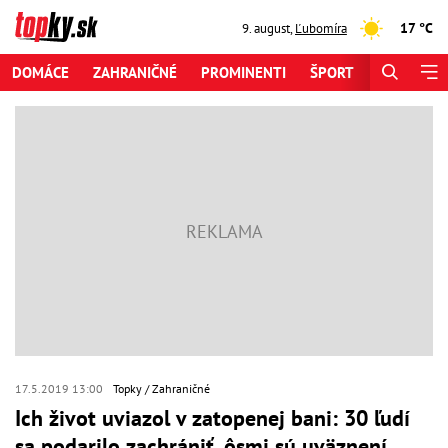
17 °C
9. august
,
Ľubomíra
DOMÁCE
ZAHRANIČNÉ
PROMINENTI
ŠPORT
ZAUJÍMAV
17.5.2019 13:00
Topky
Zahraničné
Ich život uviazol v zatopenej bani: 30 ľudí
sa podarilo zachrániť, ôsmi sú uväznení