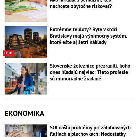
nechcete zbytočne riskovať?
Extrémne teploty? Byty v srdci
Bratislavy majú výnimočný systém,
ktorý ešte aj šetrí náklady
FOTO
Slovenské železnice prezradili, koho
dnes hľadajú najviac: Tieto profesie
sú mimoriadne žiadané
EKONOMIKA
SOI našla problémy pri zálohovaných
fľašiach a plechovkách: Nedostatky