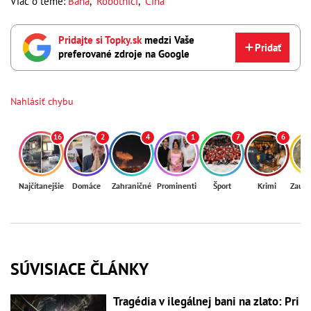
Viac o téme:
Baňa
,
Robotníci
,
Čína
Pridajte si Topky.sk
medzi Vaše
Pridať
preferované zdroje na Google
Nahlásiť chybu
16
2
4
1
7
6
Najčítanejšie
Domáce
Zahraničné
Prominenti
Šport
Krimi
Zaují
SÚVISIACE ČLÁNKY
Tragédia v ilegálnej bani na zlato: Pri