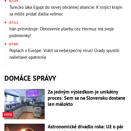
07:29
Turecko láka Egypt do novej obrannej aliancie: K trojici krajín
sa môže pridať ďalšia veľmoc
07:11
Irán pritvrdzuje: Obnovenie plavby cez Hormuz má svoje
podmienky!
07:00
Poplach v Európe: Vrátil sa nebezpečný vírus! Úrady spustili
naliehavé opatrenia
DOMÁCE SPRÁVY
Za jedným výsledkom je unikátny
proces: Sem sa na Slovensku dostane
len málokto
FOTO
Astronomické divadlo roka: Už o pár