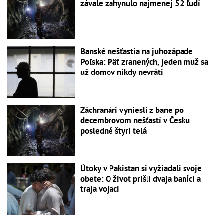
závale zahynulo najmenej 52 ľudí
Banské nešťastia na juhozápade
Poľska: Päť zranených, jeden muž sa
už domov nikdy nevráti
Záchranári vyniesli z bane po
decembrovom nešťastí v Česku
posledné štyri telá
Útoky v Pakistan si vyžiadali svoje
obete: O život prišli dvaja baníci a
traja vojaci