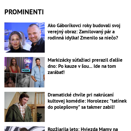
PROMINENTI
Ako Gáboríkovci roky budovali svoj
verejný obraz: Zamilovaný pár a
rodinná idylka! Zmenilo sa niečo?
Markizácky súťažiaci prerazil ďalšie
dno: Po kauze v šou... Ide na tom
zarábať!
Dramatické chvíle pri nakrúcaní
kultovej komédie: Horolezec "tatínek
do polepšovny" sa takmer zabil!
Rozžiarila leto: Hviezda Mamy na