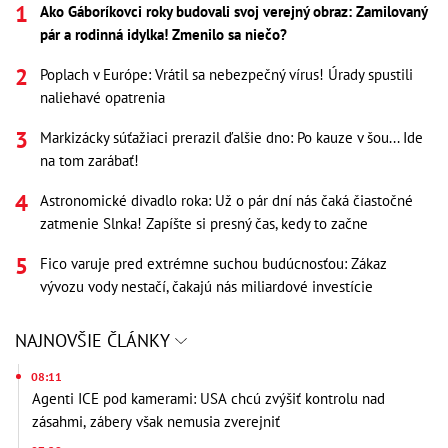
Ako Gáboríkovci roky budovali svoj verejný obraz: Zamilovaný
pár a rodinná idylka! Zmenilo sa niečo?
Poplach v Európe: Vrátil sa nebezpečný vírus! Úrady spustili
naliehavé opatrenia
Markizácky súťažiaci prerazil ďalšie dno: Po kauze v šou... Ide
na tom zarábať!
Astronomické divadlo roka: Už o pár dní nás čaká čiastočné
zatmenie Slnka! Zapíšte si presný čas, kedy to začne
Fico varuje pred extrémne suchou budúcnosťou: Zákaz
vývozu vody nestačí, čakajú nás miliardové investície
NAJNOVŠIE ČLÁNKY
08:11
Agenti ICE pod kamerami: USA chcú zvýšiť kontrolu nad
zásahmi, zábery však nemusia zverejniť