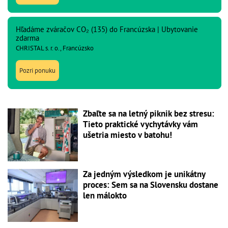
Hľadáme zváračov CO₂ (135) do Francúzska | Ubytovanie
zdarma
CHRISTAL s. r. o., Francúzsko
Pozri ponuku
Zbaľte sa na letný piknik bez stresu:
Tieto praktické vychytávky vám
ušetria miesto v batohu!
Za jedným výsledkom je unikátny
proces: Sem sa na Slovensku dostane
len málokto