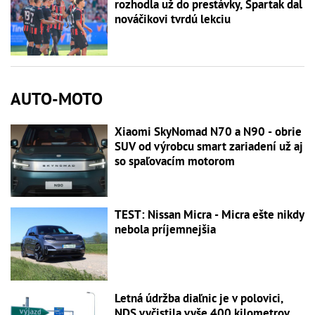
rozhodla už do prestávky, Spartak dal
nováčikovi tvrdú lekciu
AUTO-MOTO
Xiaomi SkyNomad N70 a N90 - obrie
SUV od výrobcu smart zariadení už aj
so spaľovacím motorom
TEST: Nissan Micra - Micra ešte nikdy
nebola príjemnejšia
Letná údržba diaľnic je v polovici,
NDS vyčistila vyše 400 kilometrov