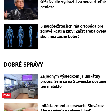
šéfa Nvidie vydražili za neuveriteľné
peniaze
5 najdôležitejších rád ortopéda pre
zdravé kosti a kĺby: Začať treba oveľa
skôr, než začnú bolieť
DOBRÉ SPRÁVY
Za jedným výsledkom je unikátny
proces: Sem sa na Slovensku dostane
len málokto
FOTO
Inflácia zmenila správanie Slovákov:
Ako narábať s peniazmi, keď