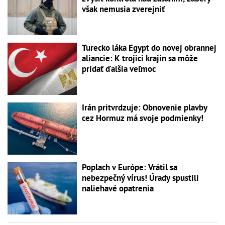
však nemusia zverejniť
Turecko láka Egypt do novej obrannej
aliancie: K trojici krajín sa môže
pridať ďalšia veľmoc
Irán pritvrdzuje: Obnovenie plavby
cez Hormuz má svoje podmienky!
Poplach v Európe: Vrátil sa
nebezpečný vírus! Úrady spustili
naliehavé opatrenia