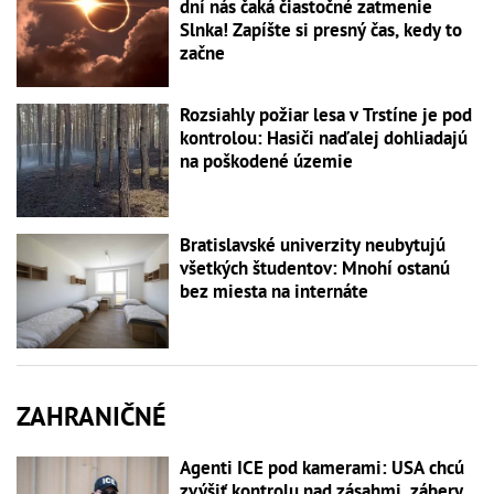
dní nás čaká čiastočné zatmenie
Slnka! Zapíšte si presný čas, kedy to
začne
Rozsiahly požiar lesa v Trstíne je pod
kontrolou: Hasiči naďalej dohliadajú
na poškodené územie
Bratislavské univerzity neubytujú
všetkých študentov: Mnohí ostanú
bez miesta na internáte
ZAHRANIČNÉ
Agenti ICE pod kamerami: USA chcú
zvýšiť kontrolu nad zásahmi, zábery