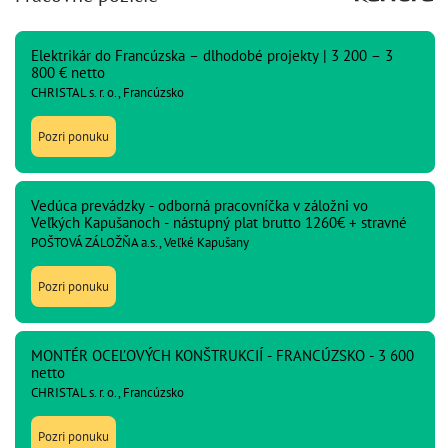
Elektrikár do Francúzska – dlhodobé projekty | 3 200 – 3
800 € netto
CHRISTAL s. r. o., Francúzsko
Pozri ponuku
Vedúca prevádzky - odborná pracovníčka v záložni vo
Veľkých Kapušanoch - nástupný plat brutto 1260€ + stravné
POŠTOVÁ ZÁLOŽŇA a.s., Veľké Kapušany
Pozri ponuku
MONTÉR OCEĽOVÝCH KONŠTRUKCIÍ - FRANCÚZSKO - 3 600
netto
CHRISTAL s. r. o., Francúzsko
Pozri ponuku