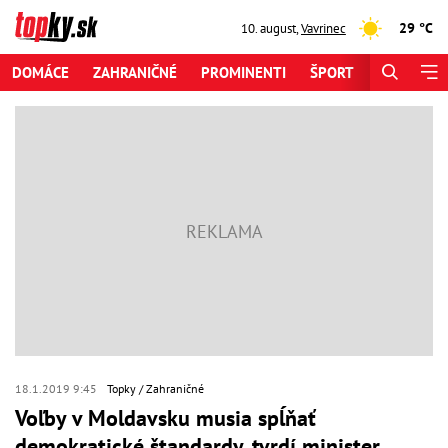
29 °C
10. august
,
Vavrinec
DOMÁCE
ZAHRANIČNÉ
PROMINENTI
ŠPORT
ZAUJÍMAV
18.1.2019 9:45
Topky
Zahraničné
Voľby v Moldavsku musia spĺňať
demokratické štandardy, tvrdí minister