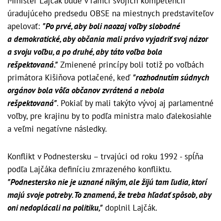
Minister Lajčák bude v rámci svojich kompetencií
úradujúceho predsedu OBSE na miestnych predstaviteľov
apelovať:
"Po prvé, aby boli naozaj voľby slobodné
a demokratické, aby občania mali právo vyjadriť svoj názor
a svoju voľbu, a po druhé, aby táto voľba bola
rešpektovaná."
Zmienené princípy boli totiž po voľbách
primátora Kišiňova potlačené, keď
"rozhodnutím súdnych
orgánov bola vôľa občanov zvrátená a nebola
rešpektovaná"
. Pokiaľ by mali takýto vývoj aj parlamentné
voľby, pre krajinu by to podľa ministra malo ďalekosiahle
a veľmi negatívne následky.
Konflikt v Podnestersku – trvajúci od roku 1992 - spĺňa
podľa Lajčáka definíciu zmrazeného konfliktu.
"Podnestersko nie je uznané nikým, ale žijú tam ľudia, ktorí
majú svoje potreby. To znamená, že treba hľadať spôsob, aby
oni nedoplácali na politiku,"
doplnil Lajčák.