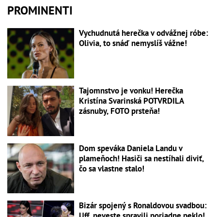
PROMINENTI
Vychudnutá herečka v odvážnej róbe:
Olivia, to snáď nemyslíš vážne!
Tajomnstvo je vonku! Herečka
Kristína Svarinská POTVRDILA
zásnuby, FOTO prsteňa!
Dom speváka Daniela Landu v
plameňoch! Hasiči sa nestíhali diviť,
čo sa vlastne stalo!
Bizár spojený s Ronaldovou svadbou:
Uff, neveste spravili poriadne peklo!