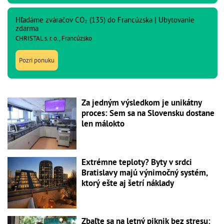
Hľadáme zváračov CO₂ (135) do Francúzska | Ubytovanie
zdarma
CHRISTAL s. r. o., Francúzsko
Pozri ponuku
Za jedným výsledkom je unikátny
proces: Sem sa na Slovensku dostane
len málokto
Extrémne teploty? Byty v srdci
Bratislavy majú výnimočný systém,
ktorý ešte aj šetrí náklady
Zbaľte sa na letný piknik bez stresu: