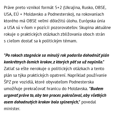
Práve preto vznikol formát 5+2 (Ukrajina, Rusko, OBSE,
USA, EÚ + Moldavsko a Podnestersko), na rokovaniach
ktorého má OBSE veľmi dôležitú úlohu. Európska únia
a USA sú v ňom v pozícii pozorovateľov. Skupina aktuálne
rokuje o praktických otázkach zbližovania oboch strán
s cieľom dostať sa k politickým témam.
"Po rokoch stagnácie sa minulý rok podarilo dohodnúť plán
konkrétnych ôsmich krokov, z ktorých päť sa už naplnilo."
Zatiaľ sa ešte nerokuje o politických otázkach a tento
plán sa týka praktických opatrení. Napríklad používanie
ŠPZ pre vozidlá, ktoré obyvateľom Podnesterska
umožňuje prekračovať hranicu do Moldavska.
"Budem
urgovať práve to, aby ten proces pokračoval, aby všetkých
osem dohodnutých krokov bolo splnených,"
povedal
minister.