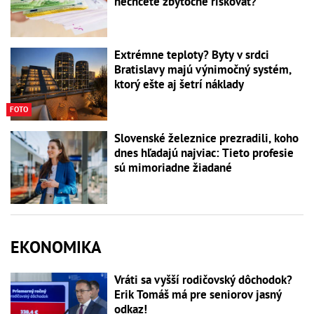
nechcete zbytočne riskovať?
Extrémne teploty? Byty v srdci
Bratislavy majú výnimočný systém,
ktorý ešte aj šetrí náklady
FOTO
Slovenské železnice prezradili, koho
dnes hľadajú najviac: Tieto profesie
sú mimoriadne žiadané
EKONOMIKA
Vráti sa vyšší rodičovský dôchodok?
Erik Tomáš má pre seniorov jasný
odkaz!