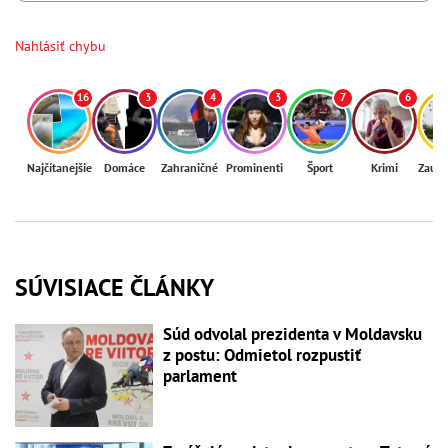
Nahlásiť chybu
16
3
4
3
7
6
Najčítanejšie
Domáce
Zahraničné
Prominenti
Šport
Krimi
Zaují
SÚVISIACE ČLÁNKY
Súd odvolal prezidenta v Moldavsku
z postu: Odmietol rozpustiť
parlament