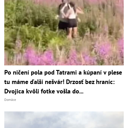
Po ničení pola pod Tatrami a kúpaní v plese
tu máme ďalší nešvár! Drzosť bez hraníc:
Dvojica kvôli fotke vošla do...
Domáce