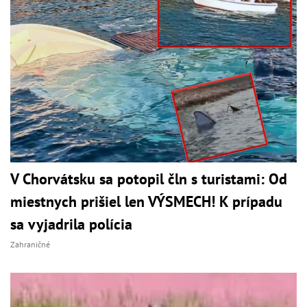
V Chorvátsku sa potopil čln s turistami: Od
miestnych prišiel len VÝSMECH! K prípadu
sa vyjadrila polícia
Zahraničné