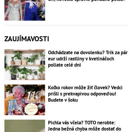
ZAUJÍMAVOSTI
Odchádzate na dovolenku? Trik za pár
eur udrží rastliny v kvetináčoch
poliate celé dni
Koľko rokov môže žiť človek? Vedci
prišli s prekvapivou odpoveďou!
Budete v šoku
Pichla vás včela? TOTO nerobte:
Jedna bežná chyba môže dostať do