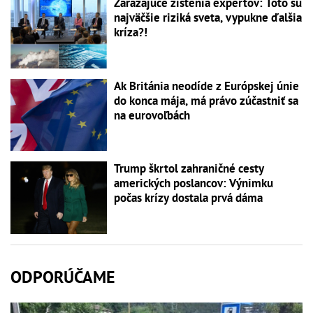
Zarážajúce zistenia expertov: Toto sú
najväčšie riziká sveta, vypukne ďalšia
kríza?!
Ak Británia neodíde z Európskej únie
do konca mája, má právo zúčastniť sa
na eurovoľbách
Trump škrtol zahraničné cesty
amerických poslancov: Výnimku
počas krízy dostala prvá dáma
ODPORÚČAME