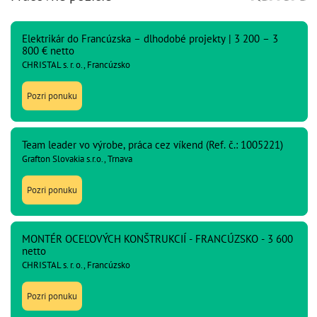
Elektrikár do Francúzska – dlhodobé projekty | 3 200 – 3
800 € netto
CHRISTAL s. r. o., Francúzsko
Pozri ponuku
Team leader vo výrobe, práca cez víkend (Ref. č.: 1005221)
Grafton Slovakia s.r.o., Trnava
Pozri ponuku
MONTÉR OCEĽOVÝCH KONŠTRUKCIÍ - FRANCÚZSKO - 3 600
netto
CHRISTAL s. r. o., Francúzsko
Pozri ponuku