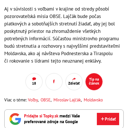
Aj v súvislosti s voľbami v krajine od stredy pôsobí
pozorovateľská misia OBSE. Lajčák bude počas
piatkových a sobotňajších stretnutí žiadať, aby jej bol
poskytnutý priestor na zhromaždenie všetkých
potrebných informácií. Súčasťou ministrovho programu
budú stretnutia a rozhovory s najvyššími predstaviteľmi
Moldavska, ako aj návšteva Podnesterska a Tiraspolu
či rokovanie s lídrami tejto neuznanej enklávy.​
Tip na
18
Zdieľať
článok
Viac o téme:
Voľby
,
OBSE
,
Miroslav Lajčák
,
Moldavsko
Pridajte si Topky.sk
medzi Vaše
Pridať
preferované zdroje na Google