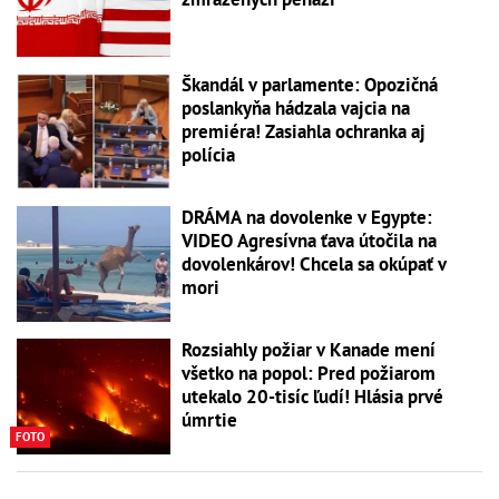
Škandál v parlamente: Opozičná
poslankyňa hádzala vajcia na
premiéra! Zasiahla ochranka aj
polícia
DRÁMA na dovolenke v Egypte:
VIDEO Agresívna ťava útočila na
dovolenkárov! Chcela sa okúpať v
mori
Rozsiahly požiar v Kanade mení
všetko na popol: Pred požiarom
utekalo 20-tisíc ľudí! Hlásia prvé
úmrtie
FOTO