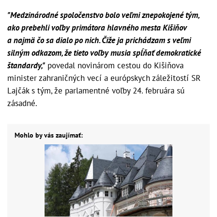
"Medzinárodné spoločenstvo bolo veľmi znepokojené tým,
ako prebehli voľby primátora hlavného mesta Kišiňov
a najmä čo sa dialo po nich. Čiže ja prichádzam s veľmi
silným odkazom, že tieto voľby musia spĺňať demokratické
štandardy,"
povedal novinárom cestou do Kišiňova
minister zahraničných vecí a európskych záležitostí SR
Lajčák s tým, že parlamentné voľby 24. februára sú
zásadné.
Mohlo by vás zaujímať: