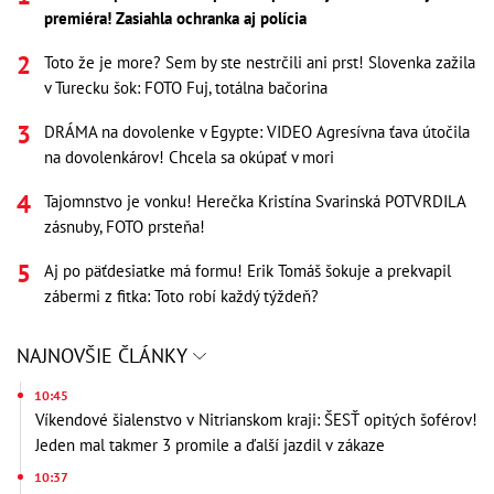
premiéra! Zasiahla ochranka aj polícia
Toto že je more? Sem by ste nestrčili ani prst! Slovenka zažila
v Turecku šok: FOTO Fuj, totálna bačorina
DRÁMA na dovolenke v Egypte: VIDEO Agresívna ťava útočila
na dovolenkárov! Chcela sa okúpať v mori
Tajomnstvo je vonku! Herečka Kristína Svarinská POTVRDILA
zásnuby, FOTO prsteňa!
Aj po päťdesiatke má formu! Erik Tomáš šokuje a prekvapil
zábermi z fitka: Toto robí každý týždeň?
NAJNOVŠIE ČLÁNKY
10:45
Víkendové šialenstvo v Nitrianskom kraji: ŠESŤ opitých šoférov!
Jeden mal takmer 3 promile a ďalší jazdil v zákaze
10:37