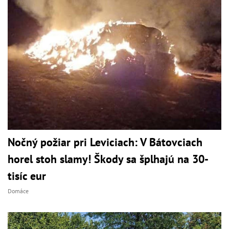
Nočný požiar pri Leviciach: V Bátovciach
horel stoh slamy! Škody sa šplhajú na 30-
tisíc eur
Domáce