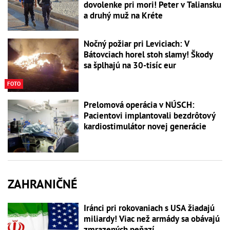
dovolenke pri mori! Peter v Taliansku
a druhý muž na Kréte
Nočný požiar pri Leviciach: V
Bátovciach horel stoh slamy! Škody
sa šplhajú na 30-tisíc eur
FOTO
Prelomová operácia v NÚSCH:
Pacientovi implantovali bezdrôtový
kardiostimulátor novej generácie
ZAHRANIČNÉ
Iránci pri rokovaniach s USA žiadajú
miliardy! Viac než armády sa obávajú
zmrazených peňazí