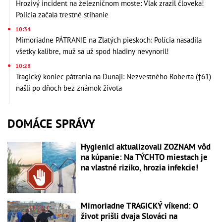
Hrozivý incident na železničnom moste: Vlak zrazil človeka!
Polícia začala trestné stíhanie
10:34
Mimoriadne PÁTRANIE na Zlatých pieskoch: Polícia nasadila
všetky kalibre, muž sa už spod hladiny nevynoril!
10:28
Tragický koniec pátrania na Dunaji: Nezvestného Roberta (†61)
našli po dňoch bez známok života
DOMÁCE SPRÁVY
Hygienici aktualizovali ZOZNAM vôd
na kúpanie: Na TÝCHTO miestach je
na vlastné riziko, hrozia infekcie!
Mimoriadne TRAGICKÝ víkend: O
život prišli dvaja Slováci na