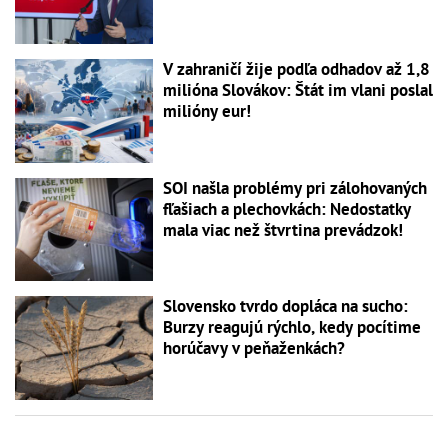
V zahraničí žije podľa odhadov až 1,8
milióna Slovákov: Štát im vlani poslal
milióny eur!
SOI našla problémy pri zálohovaných
fľašiach a plechovkách: Nedostatky
mala viac než štvrtina prevádzok!
Slovensko tvrdo dopláca na sucho:
Burzy reagujú rýchlo, kedy pocítime
horúčavy v peňaženkách?