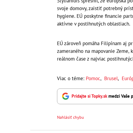
Stylianidis spresnil, že európska p
svoje domovy, zaistiť potrebný príst
hygiene. EÚ poskytne financie par
aktívne v postihnutých oblastiach.
EÚ zároveň pomáha Filipínam aj p
zameraného na mapovanie Zeme, ke
reálnom čase z najviac postihnutých
Viac o téme:
Pomoc
,
Brusel
,
Euró
Pridajte si Topky.sk
medzi Vaše p
Nahlásiť chybu