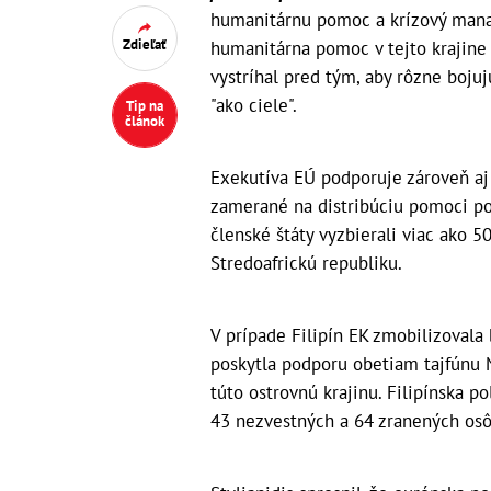
humanitárnu pomoc a krízový manaž
Zdieľať
humanitárna pomoc v tejto krajine
vystríhal pred tým, aby rôzne boju
"ako ciele".
Tip na
článok
Exekutíva EÚ podporuje zároveň aj
zamerané na distribúciu pomoci po 
členské štáty vyzbierali viac ako
Stredoafrickú republiku.
V prípade Filipín EK zmobilizovala
poskytla podporu obetiam tajfúnu 
túto ostrovnú krajinu. Filipínska po
43 nezvestných a 64 zranených osô