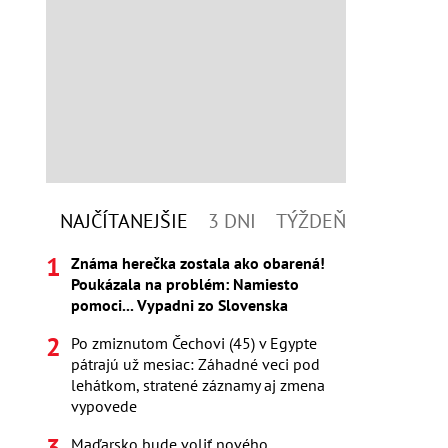
NAJČÍTANEJŠIE
3 DNI
TÝŽDEŇ
Známa herečka zostala ako obarená!
Poukázala na problém: Namiesto
pomoci... Vypadni zo Slovenska
Po zmiznutom Čechovi (45) v Egypte
pátrajú už mesiac: Záhadné veci pod
lehátkom, stratené záznamy aj zmena
vypovede
Maďarsko bude voliť nového