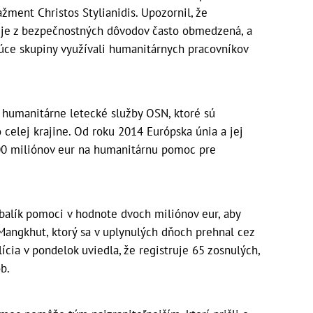
ment Christos Stylianidis. Upozornil, že
 je z bezpečnostných dôvodov často obmedzená, a
júce skupiny využívali humanitárnych pracovníkov
 humanitárne letecké služby OSN, ktoré sú
celej krajine. Od roku 2014 Európska únia a jej
 500 miliónov eur na humanitárnu pomoc pre
 balík pomoci v hodnote dvoch miliónov eur, aby
Mangkhut, ktorý sa v uplynulých dňoch prehnal cez
lícia v pondelok uviedla, že registruje 65 zosnulých,
b.