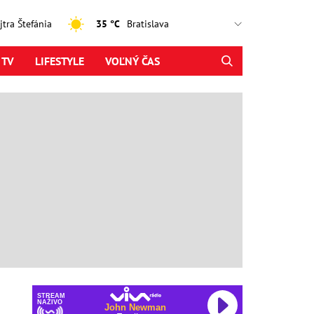
ajtra Štefánia
35 °C
 TV
LIFESTYLE
VOĽNÝ ČAS
STREAM
NAŽIVO
John Newman