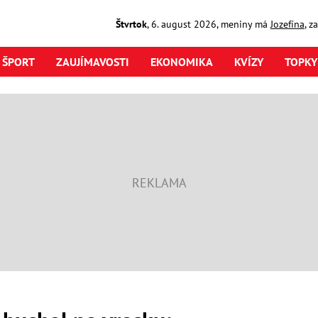
Štvrtok
,
6. august
2026
,
meniny má
Jozefína
, z
ŠPORT
ZAUJÍMAVOSTI
EKONOMIKA
KVÍZY
TOPKY