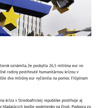
torok oznámila, že poskytla 26,5 milióna eur vo
ľné rodiny postihnuté humanitárnou krízou v
alšie dva milióny eur vyčlenila na pomoc Filipínam
a kríza v Stredoafrickej republike postihuje aj
v hľadajúcich lepšie podmienky na život. Podpora zo