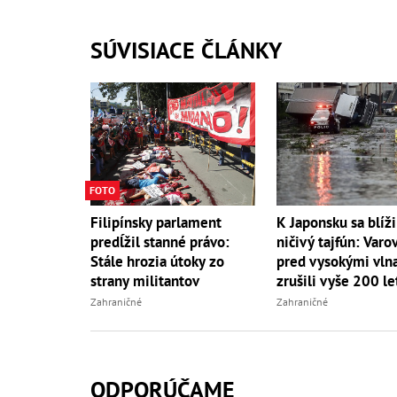
SÚVISIACE ČLÁNKY
FOTO
Filipínsky parlament
K Japonsku sa blíži
predĺžil stanné právo:
ničivý tajfún: Varo
Stále hrozia útoky zo
pred vysokými vln
strany militantov
zrušili vyše 200 le
Zahraničné
Zahraničné
ODPORÚČAME