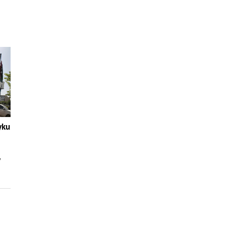
yku
y