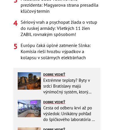
prezidenta: Magyarova strana presadila
kľúčový termín
Sériový vrah a psychopat žiada o vstup
do ruskej armády: Všetkých 11 žien
ZABIL rovnakým spôsobom!
Európu čaká úplné zatmenie Slnka:
Komisia rieši hrozbu výpadkov a
kolapsu v solárnych elektrárňach
DOBRE VEDIEŤ
Extrémne teploty? Byty v
srdci Bratislavy majú
výnimočný systém, ktorý
ešte aj šetrí náklady
DOBRE VEDIEŤ
Cesta od odberu krvi až po
výsledok: Unikátny pohľad
do špičkového laboratória na
Slovensku
DOBRE VEDIEŤ