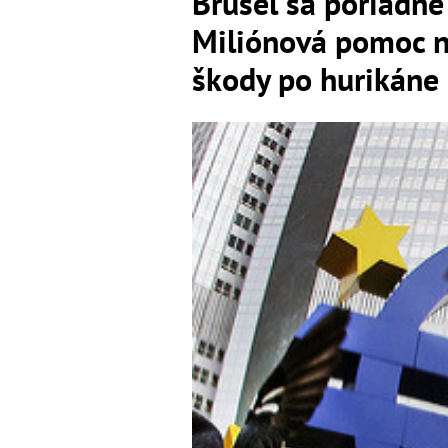
Brusel sa poriadne
Miliónová pomoc na
škody po hurikáne