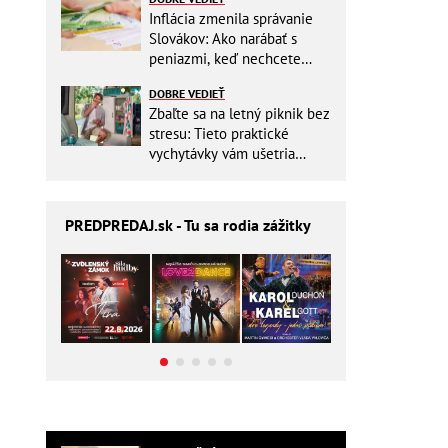
Inflácia zmenila správanie
Slovákov: Ako narábať s
peniazmi, keď nechcete
zbytočne riskovať?
DOBRE VEDIEŤ
Zbaľte sa na letný piknik bez
stresu: Tieto praktické
vychytávky vám ušetria
miesto v batohu!
PREDPREDAJ
.sk - Tu sa rodia zážitky