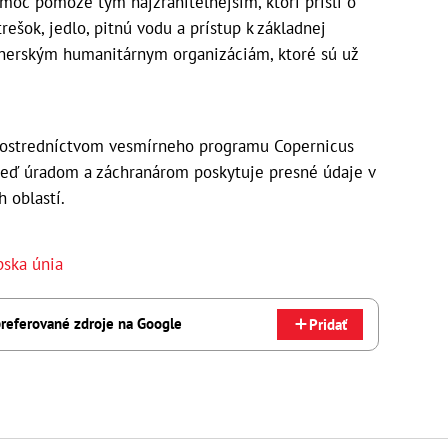
omoc pomôže tým najzraniteľnejším, ktorí prišli o
rešok, jedlo, pitnú vodu a prístup k základnej
tnerským humanitárnym organizáciám, ktoré sú už
rostredníctvom vesmírneho programu Copernicus
ď úradom a záchranárom poskytuje presné údaje v
 oblastí.
pska únia
referované zdroje na Google
Pridať