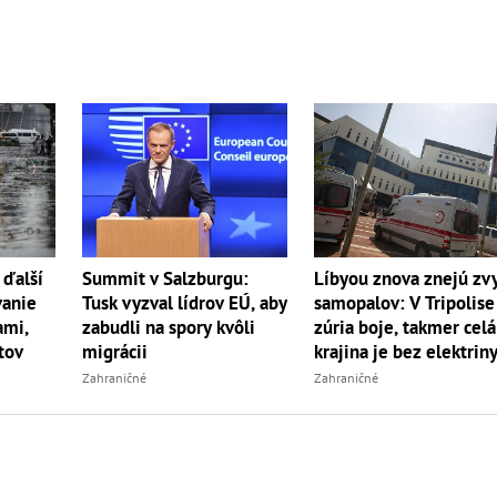
 ďalší
Summit v Salzburgu:
Líbyou znova znejú zv
vanie
Tusk vyzval lídrov EÚ, aby
samopalov: V Tripolise
ami,
zabudli na spory kvôli
zúria boje, takmer celá
tov
migrácii
krajina je bez elektrin
Zahraničné
Zahraničné