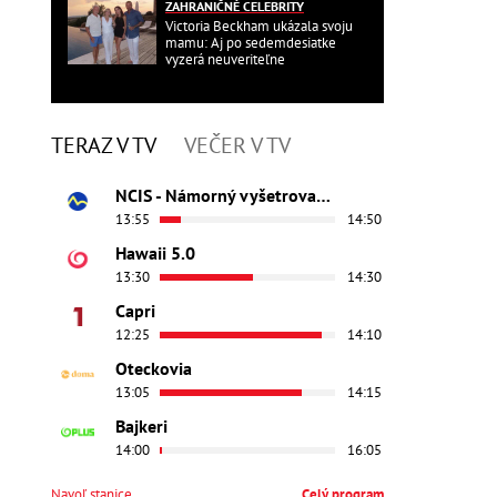
ZAHRANIČNÉ CELEBRITY
Victoria Beckham ukázala svoju
mamu: Aj po sedemdesiatke
vyzerá neuveriteľne
TERAZ V TV
VEČER V TV
NCIS - Námorný vyšetrovací úrad
13:55
14:50
Hawaii 5.0
13:30
14:30
Capri
12:25
14:10
Oteckovia
13:05
14:15
Bajkeri
14:00
16:05
Navoľ stanice
Celý program