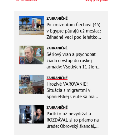
ZAHRANIČNÉ
Po zmiznutom Čechovi (45)
v Egypte pátrajú už mesiac:
Záhadné veci pod lehátkom,
stratené záznamy aj zmena
ZAHRANIČNÉ
vypovede
Sériový vrah a psychopat
žiada o vstup do ruskej
armády: Všetkých 11 žien
ZABIL rovnakým spôsobom!
ZAHRANIČNÉ
Hrozivé VAROVANIE!
Situácia s migrantmi v
Španielskej Ceute sa má
zdramatizovať: Unikol
ZAHRANIČNÉ
presný dátum druhej invázie
Párik to už nevydržal a
ROZDÁVAL si to priamo na
úrade: Obrovský škandál,
obidvoch na mieste vyhodili