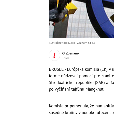
Ilustračné foto (Zdroj: Zoznam s.r.o.)
© Zoznam/
TASR
BRUSEL - Európska komisia (EK) v u
forme núdzovej pomoci pre zranite
Stredoafrickej republike (SAR) a ď
po vyčíňaní tajfúnu Mangkhut.
Komisia pripomenula, že humanitárn
susedné krajiny v podobe utečenco