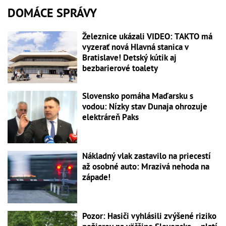
DOMÁCE SPRÁVY
Železnice ukázali VIDEO: TAKTO má
vyzerať nová Hlavná stanica v
Bratislave! Detský kútik aj
bezbarierové toalety
Slovensko pomáha Maďarsku s
vodou: Nízky stav Dunaja ohrozuje
elektráreň Paks
Nákladný vlak zastavilo na priecestí
až osobné auto: Mrazivá nehoda na
západe!
Pozor: Hasiči vyhlásili zvýšené riziko