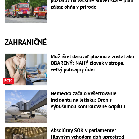
požiarov na väčšine Slovenska – platí
zákaz ohňa v prírode
ZAHRANIČNÉ
Muž išiel darovať plazmu a zostal ako
OBARENÝ: NAHÝ človek v strope,
veľký policajný úder
FOTO
Nemecko začalo vyšetrovanie
incidentu na letisku: Dron s
výbušninou kontrolovane odpálili
Absolútny ŠOK v parlamente:
Hlavným vchodom doň uprostred