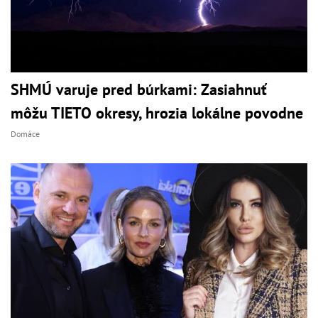
SHMÚ varuje pred búrkami: Zasiahnuť
môžu TIETO okresy, hrozia lokálne povodne
Domáce