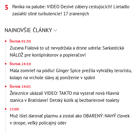
Panika na palube: VIDEO Desivé zábery cestujúcich! Lietadlo
zasiahli silné turbulencie! 17 zranených
NAJNOVŠIE ČLÁNKY
Štvrtok 01:30
Zuzana Fialová to už nevydržala a drsne udrela: Sarkastická
NÁLOŽ pre konšpirátorov a popieračov!
Štvrtok 24:10
Mala zomrieť na pódiu! Ginger Spice prežila vyhrážky teroristu,
kolaps na vrchole slávy aj poníženie v spálni
Štvrtok 24:01
Železnice ukázali VIDEO: TAKTO má vyzerať nová Hlavná
stanica v Bratislave! Detský kútik aj bezbarierové toalety
23:00
Muž išiel darovať plazmu a zostal ako OBARENÝ: NAHÝ človek
v strope, veľký policajný úder