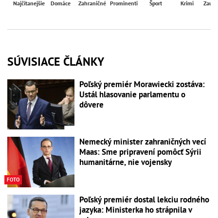
Najčítanejšie
Domáce
Zahraničné
Prominenti
Šport
Krimi
Zaují
SÚVISIACE ČLÁNKY
Poľský premiér Morawiecki zostáva:
Ustál hlasovanie parlamentu o
dôvere
Nemecký minister zahraničných vecí
Maas: Sme pripravení pomôcť Sýrii
humanitárne, nie vojensky
FOTO
Poľský premiér dostal lekciu rodného
jazyka: Ministerka ho strápnila v