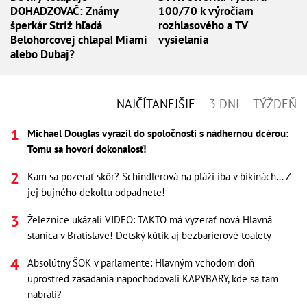
DOHADZOVAČ: Známy
100/70 k výročiam
šperkár Stríž hľadá
rozhlasového a TV
Belohorcovej chlapa! Miami
vysielania
alebo Dubaj?
NAJČÍTANEJŠIE
3 DNI
TÝŽDEŇ
Michael Douglas vyrazil do spoločnosti s nádhernou dcérou:
Tomu sa hovorí dokonalosť!
Kam sa pozerať skôr? Schindlerová na pláži iba v bikinách... Z
jej bujného dekoltu odpadnete!
Železnice ukázali VIDEO: TAKTO má vyzerať nová Hlavná
stanica v Bratislave! Detský kútik aj bezbarierové toalety
Absolútny ŠOK v parlamente: Hlavným vchodom doň
uprostred zasadania napochodovali KAPYBARY, kde sa tam
nabrali?