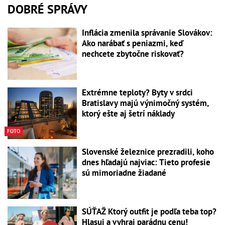
DOBRÉ SPRÁVY
Inflácia zmenila správanie Slovákov:
Ako narábať s peniazmi, keď
nechcete zbytočne riskovať?
Extrémne teploty? Byty v srdci
Bratislavy majú výnimočný systém,
ktorý ešte aj šetrí náklady
FOTO
Slovenské železnice prezradili, koho
dnes hľadajú najviac: Tieto profesie
sú mimoriadne žiadané
SÚŤAŽ Ktorý outfit je podľa teba top?
Hlasuj a vyhraj parádnu cenu!