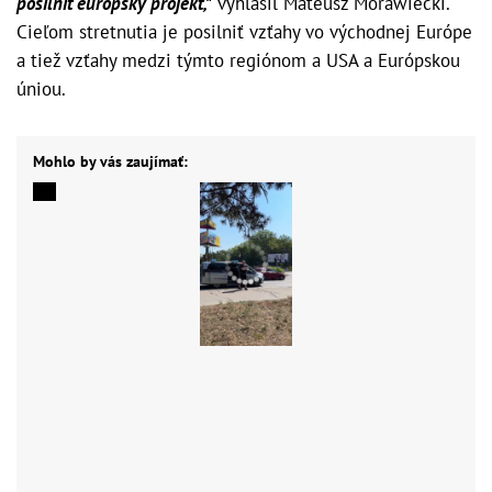
posilniť európsky projekt,"
vyhlásil Mateusz Morawiecki.
Cieľom stretnutia je posilniť vzťahy vo východnej Európe
a tiež vzťahy medzi týmto regiónom a USA a Európskou
úniou.
Mohlo by vás zaujímať: