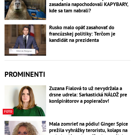
zasadania napochodovali KAPYBARY,
kde sa tam nabrali?
Rusko malo opäť zasahovať do
francúzskej politiky: Terčom je
kandidát na prezidenta
PROMINENTI
Zuzana Fialová to už nevydržala a
drsne udrela: Sarkastická NÁLOŽ pre
konšpirátorov a popieračov!
FOTO
Mala zomrieť na pódiu! Ginger Spice
prežila vyhrážky teroristu, kolaps na