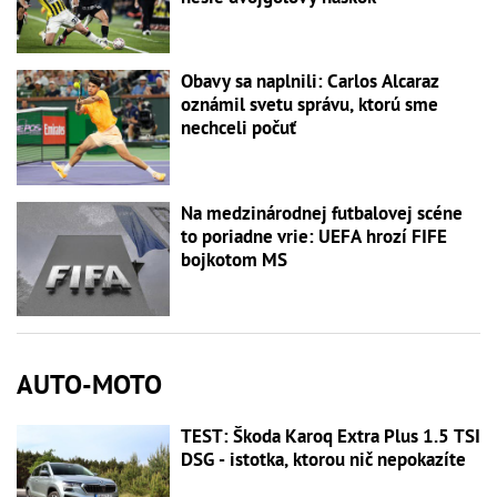
Obavy sa naplnili: Carlos Alcaraz
oznámil svetu správu, ktorú sme
nechceli počuť
Na medzinárodnej futbalovej scéne
to poriadne vrie: UEFA hrozí FIFE
bojkotom MS
AUTO-MOTO
TEST: Škoda Karoq Extra Plus 1.5 TSI
DSG - istotka, ktorou nič nepokazíte