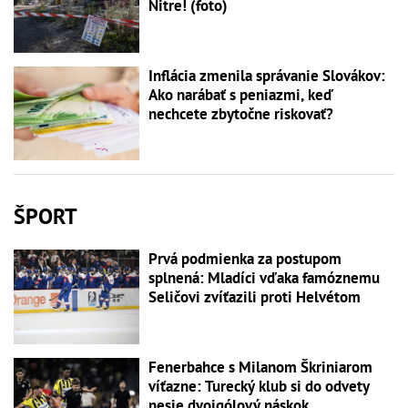
Nitre! (foto)
Inflácia zmenila správanie Slovákov:
Ako narábať s peniazmi, keď
nechcete zbytočne riskovať?
ŠPORT
Prvá podmienka za postupom
splnená: Mladíci vďaka famóznemu
Seličovi zvíťazili proti Helvétom
Fenerbahce s Milanom Škriniarom
víťazne: Turecký klub si do odvety
nesie dvojgólový náskok