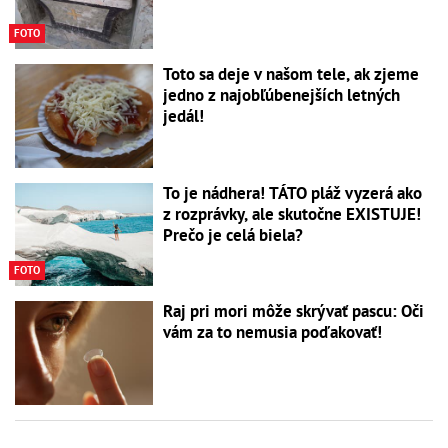
FOTO
Toto sa deje v našom tele, ak zjeme
jedno z najobľúbenejších letných
jedál!
To je nádhera! TÁTO pláž vyzerá ako
z rozprávky, ale skutočne EXISTUJE!
Prečo je celá biela?
FOTO
Raj pri mori môže skrývať pascu: Oči
vám za to nemusia poďakovať!