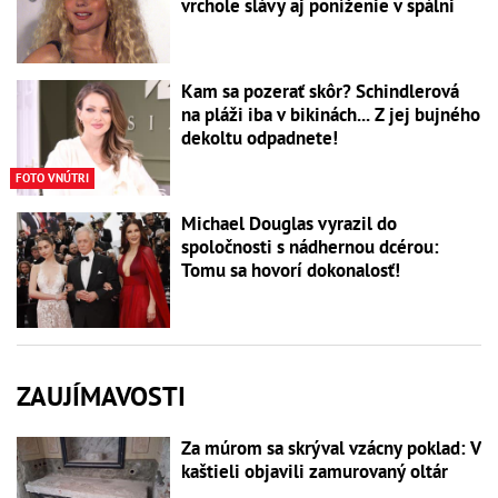
vrchole slávy aj poníženie v spálni
Kam sa pozerať skôr? Schindlerová
na pláži iba v bikinách... Z jej bujného
dekoltu odpadnete!
FOTO VNÚTRI
Michael Douglas vyrazil do
spoločnosti s nádhernou dcérou:
Tomu sa hovorí dokonalosť!
ZAUJÍMAVOSTI
Za múrom sa skrýval vzácny poklad: V
kaštieli objavili zamurovaný oltár