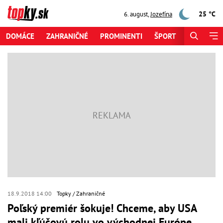
25 °C
6. august
,
Jozefína
DOMÁCE
ZAHRANIČNÉ
PROMINENTI
ŠPORT
ZAUJÍMAV
18.9.2018 14:00
Topky
Zahraničné
Poľský premiér šokuje! Chceme, aby USA
mali kľúčovú rolu vo východnej Európe