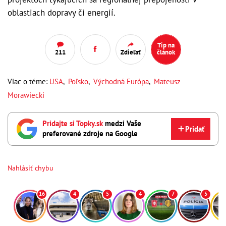
oblastiach dopravy či energií.
Tip na
211
Zdieľať
článok
Viac o téme:
USA
,
Poľsko
,
Východná Európa
,
Mateusz
Morawiecki
Pridajte si Topky.sk
medzi Vaše
Pridať
preferované zdroje na Google
Nahlásiť chybu
16
4
5
4
7
5