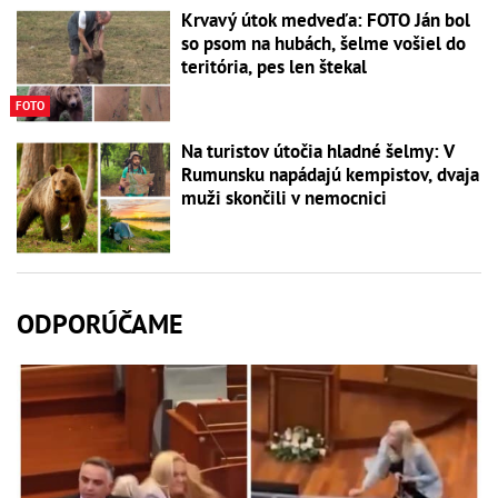
Krvavý útok medveďa: FOTO Ján bol
so psom na hubách, šelme vošiel do
teritória, pes len štekal
FOTO
Na turistov útočia hladné šelmy: V
Rumunsku napádajú kempistov, dvaja
muži skončili v nemocnici
ODPORÚČAME