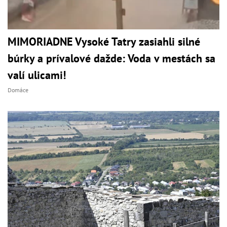
MIMORIADNE Vysoké Tatry zasiahli silné
búrky a prívalové dažde: Voda v mestách sa
valí ulicami!
Domáce