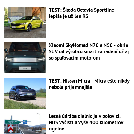
TEST: Škoda Octavia Sportline -
lepšia je už len RS
Xiaomi SkyNomad N70 a N90 - obrie
SUV od výrobcu smart zariadení už aj
so spaľovacím motorom
TEST: Nissan Micra - Micra ešte nikdy
nebola príjemnejšia
Letná údržba diaľnic je v polovici,
NDS vyčistila vyše 400 kilometrov
rigolov