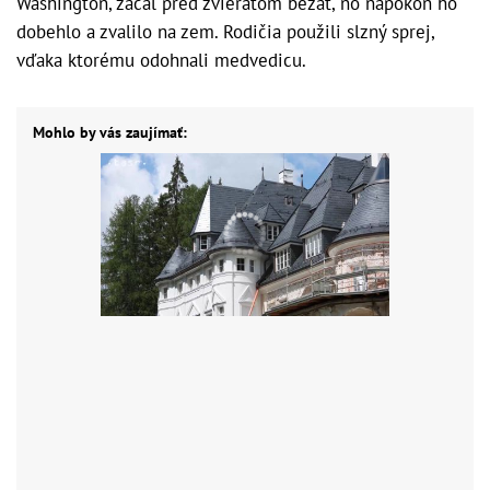
Washington, začal pred zvieraťom bežať, no napokon ho
dobehlo a zvalilo na zem. Rodičia použili slzný sprej,
vďaka ktorému odohnali medvedicu.
Mohlo by vás zaujímať: