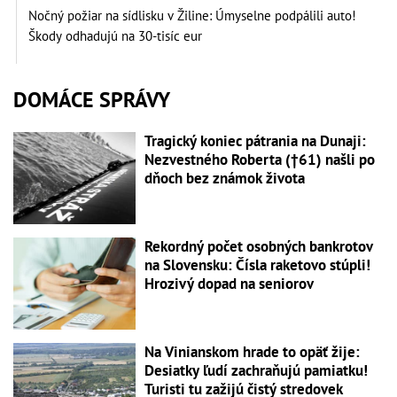
Nočný požiar na sídlisku v Žiline: Úmyselne podpálili auto!
Škody odhadujú na 30-tisíc eur
DOMÁCE SPRÁVY
Tragický koniec pátrania na Dunaji:
Nezvestného Roberta (†61) našli po
dňoch bez známok života
Rekordný počet osobných bankrotov
na Slovensku: Čísla raketovo stúpli!
Hrozivý dopad na seniorov
Na Vinianskom hrade to opäť žije:
Desiatky ľudí zachraňujú pamiatku!
Turisti tu zažijú čistý stredovek