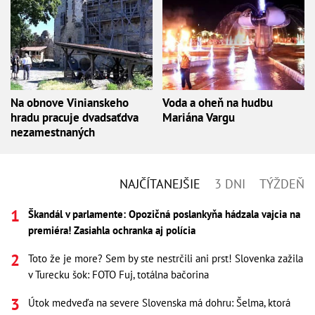
Na obnove Vinianskeho
Voda a oheň na hudbu
hradu pracuje dvadsaťdva
Mariána Vargu
nezamestnaných
NAJČÍTANEJŠIE
3 DNI
TÝŽDEŇ
Škandál v parlamente: Opozičná poslankyňa hádzala vajcia na
premiéra! Zasiahla ochranka aj polícia
Toto že je more? Sem by ste nestrčili ani prst! Slovenka zažila
v Turecku šok: FOTO Fuj, totálna bačorina
Útok medveďa na severe Slovenska má dohru: Šelma, ktorá