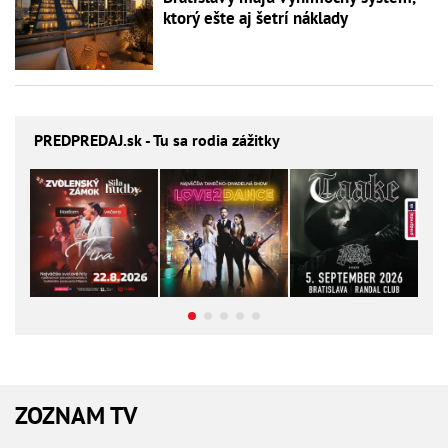
ktorý ešte aj šetrí náklady
PREDPREDAJ
.sk - Tu sa rodia zážitky
ZOZNAM TV