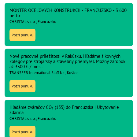
MONTÉR OCEĽOVÝCH KONŠTRUKCIÍ - FRANCÚZSKO - 3 600
netto
CHRISTAL s. r. o., Francúzsko
Pozri ponuku
Nové pracovné príležitosti v Rakúsku. Hľadáme šikovných
kolegov pre strojársky a stavebný priemysel. Možný zárobok
až 3300 € / mes..
TRANSFER International Staff k.s., Košice
Pozri ponuku
Hľadáme zváračov CO₂ (135) do Francúzska | Ubytovanie
zdarma
CHRISTAL s. r. o., Francúzsko
Pozri ponuku