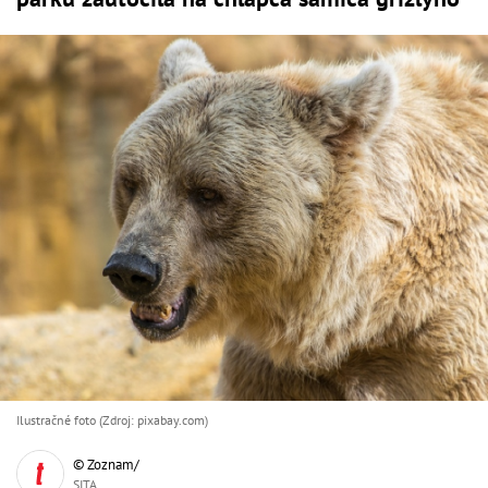
Ilustračné foto (Zdroj: pixabay.com)
© Zoznam/
SITA