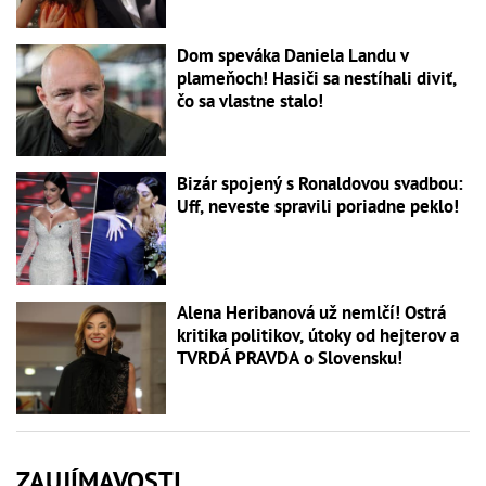
Dom speváka Daniela Landu v
plameňoch! Hasiči sa nestíhali diviť,
čo sa vlastne stalo!
Bizár spojený s Ronaldovou svadbou:
Uff, neveste spravili poriadne peklo!
Alena Heribanová už nemlčí! Ostrá
kritika politikov, útoky od hejterov a
TVRDÁ PRAVDA o Slovensku!
ZAUJÍMAVOSTI