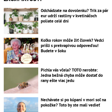
Odchádzate na dovolenku? Trik za pár
eur udrží rastliny v kvetináčoch
poliate celé dni
Koľko rokov môže žiť človek? Vedci
prišli s prekvapivou odpoveďou!
Budete v šoku
Pichla vás včela? TOTO nerobte:
Jedna bežná chyba môže dostať do
rany ešte viac jedu
Nechávate si po kúpaní v mori soľ na
pokožke? Toto by ste mali vedieť