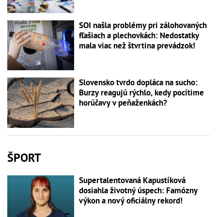
SOI našla problémy pri zálohovaných
fľašiach a plechovkách: Nedostatky
mala viac než štvrtina prevádzok!
Slovensko tvrdo dopláca na sucho:
Burzy reagujú rýchlo, kedy pocítime
horúčavy v peňaženkách?
ŠPORT
Supertalentovaná Kapustíková
dosiahla životný úspech: Famózny
výkon a nový oficiálny rekord!