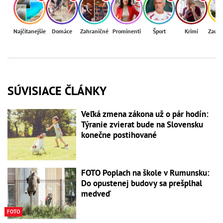
Najčítanejšie
Domáce
Zahraničné
Prominenti
Šport
Krimi
Zaují
SÚVISIACE ČLÁNKY
Veľká zmena zákona už o pár hodín:
Týranie zvierat bude na Slovensku
konečne postihované
FOTO Poplach na škole v Rumunsku:
Do opustenej budovy sa prešplhal
medveď
FOTO