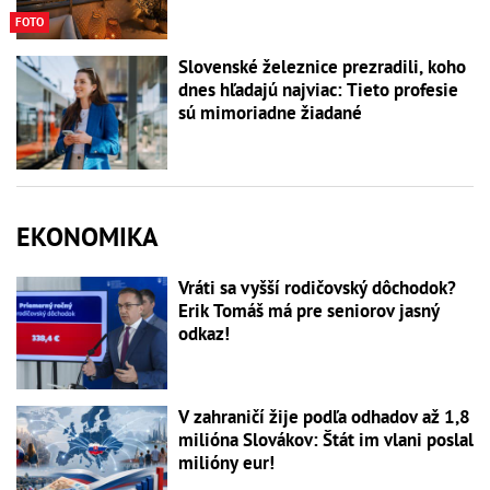
FOTO
Slovenské železnice prezradili, koho
dnes hľadajú najviac: Tieto profesie
sú mimoriadne žiadané
EKONOMIKA
Vráti sa vyšší rodičovský dôchodok?
Erik Tomáš má pre seniorov jasný
odkaz!
V zahraničí žije podľa odhadov až 1,8
milióna Slovákov: Štát im vlani poslal
milióny eur!