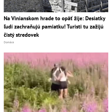
Na Vinianskom hrade to opäť žije: Desiatky
ľudí zachraňujú pamiatku! Turisti tu zažijú
čistý stredovek
Domáce