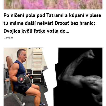
Po ničení pola pod Tatrami a kúpaní v plese
tu máme ďalší nešvár! Drzosť bez hraníc:
Dvojica kvôli fotke vošla do...
Domáce