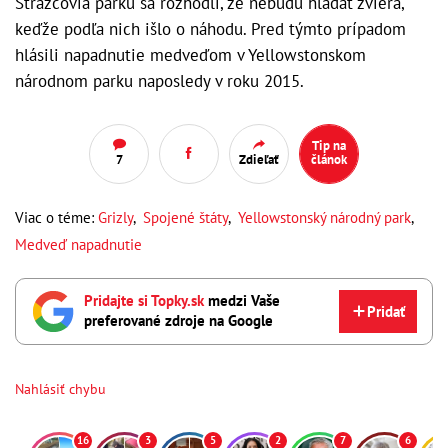
Strážcovia parku sa rozhodli, že nebudú hľadať zviera,
keďže podľa nich išlo o náhodu. Pred týmto prípadom
hlásili napadnutie medveďom v Yellowstonskom
národnom parku naposledy v roku 2015.
Tip na
7
Zdieľať
článok
Viac o téme:
Grizly
,
Spojené štáty
,
Yellowstonský národný park
,
Medveď napadnutie
Pridajte si Topky.sk
medzi Vaše
Pridať
preferované zdroje na Google
Nahlásiť chybu
16
3
5
2
7
6