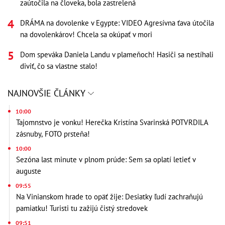
zaútočila na človeka, bola zastrelená
DRÁMA na dovolenke v Egypte: VIDEO Agresívna ťava útočila
na dovolenkárov! Chcela sa okúpať v mori
Dom speváka Daniela Landu v plameňoch! Hasiči sa nestíhali
diviť, čo sa vlastne stalo!
NAJNOVŠIE ČLÁNKY
10:00
Tajomnstvo je vonku! Herečka Kristína Svarinská POTVRDILA
zásnuby, FOTO prsteňa!
10:00
Sezóna last minute v plnom prúde: Sem sa oplatí letieť v
auguste
09:55
Na Vinianskom hrade to opäť žije: Desiatky ľudí zachraňujú
pamiatku! Turisti tu zažijú čistý stredovek
09:51