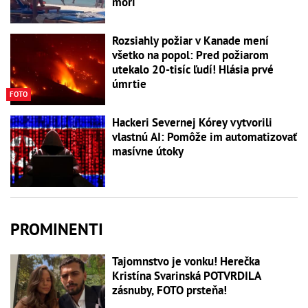
mori
Rozsiahly požiar v Kanade mení
všetko na popol: Pred požiarom
utekalo 20-tisíc ľudí! Hlásia prvé
úmrtie
FOTO
Hackeri Severnej Kórey vytvorili
vlastnú AI: Pomôže im automatizovať
masívne útoky
PROMINENTI
Tajomnstvo je vonku! Herečka
Kristína Svarinská POTVRDILA
zásnuby, FOTO prsteňa!