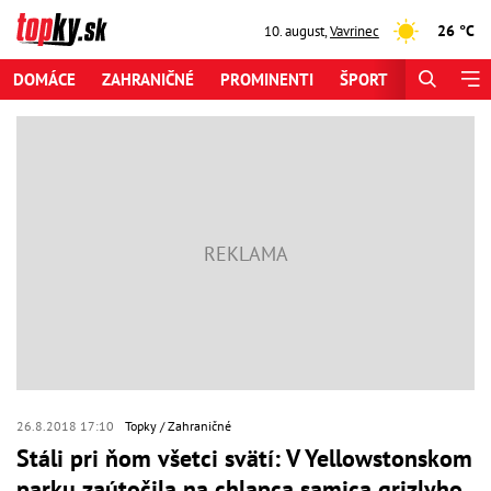
26 °C
10. august
,
Vavrinec
DOMÁCE
ZAHRANIČNÉ
PROMINENTI
ŠPORT
ZAUJÍMAV
26.8.2018 17:10
Topky
Zahraničné
Stáli pri ňom všetci svätí: V Yellowstonskom
parku zaútočila na chlapca samica grizlyho