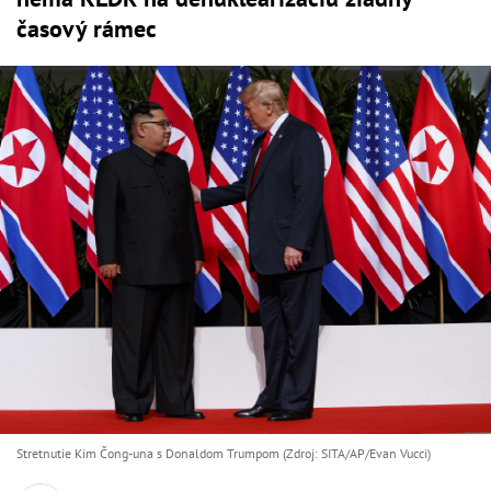
časový rámec
Stretnutie Kim Čong-una s Donaldom Trumpom (Zdroj: SITA/AP/Evan Vucci)