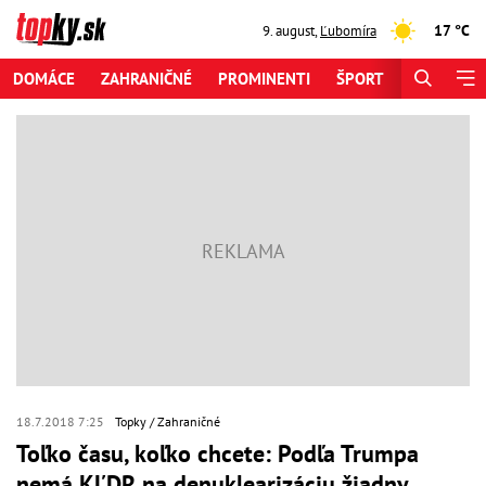
17 °C
9. august
,
Ľubomíra
DOMÁCE
ZAHRANIČNÉ
PROMINENTI
ŠPORT
ZAUJÍMAV
18.7.2018 7:25
Topky
Zahraničné
Toľko času, koľko chcete: Podľa Trumpa
nemá KĽDR na denuklearizáciu žiadny