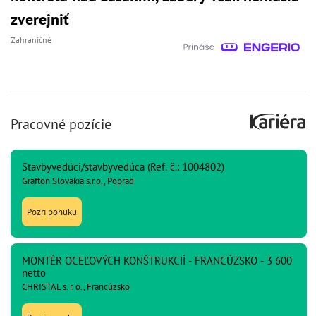
zverejniť
Zahraničné
Pracovné pozície
Stavbyvedúci/stavbyvedúca (Ref. č.: 1004802)
Grafton Slovakia s.r.o., Poprad
Pozri ponuku
MONTÉR OCEĽOVÝCH KONŠTRUKCIÍ - FRANCÚZSKO - 3 600
netto
CHRISTAL s. r. o., Francúzsko