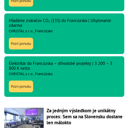
Pozri ponuku
Hľadáme zváračov CO₂ (135) do Francúzska | Ubytovanie
zdarma
CHRISTAL s. r. o., Francúzsko
Pozri ponuku
Elektrikár do Francúzska – dlhodobé projekty | 3 200 – 3
800 € netto
CHRISTAL s. r. o., Francúzsko
Pozri ponuku
Za jedným výsledkom je unikátny
proces: Sem sa na Slovensku dostane
len málokto