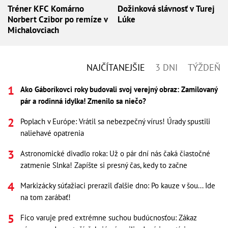
Tréner KFC Komárno
Dožinková slávnosť v Turej
Norbert Czibor po remíze v
Lúke
Michalovciach
NAJČÍTANEJŠIE
3 DNI
TÝŽDEŇ
Ako Gáboríkovci roky budovali svoj verejný obraz: Zamilovaný
pár a rodinná idylka! Zmenilo sa niečo?
Poplach v Európe: Vrátil sa nebezpečný vírus! Úrady spustili
naliehavé opatrenia
Astronomické divadlo roka: Už o pár dní nás čaká čiastočné
zatmenie Slnka! Zapíšte si presný čas, kedy to začne
Markizácky súťažiaci prerazil ďalšie dno: Po kauze v šou... Ide
na tom zarábať!
Fico varuje pred extrémne suchou budúcnosťou: Zákaz