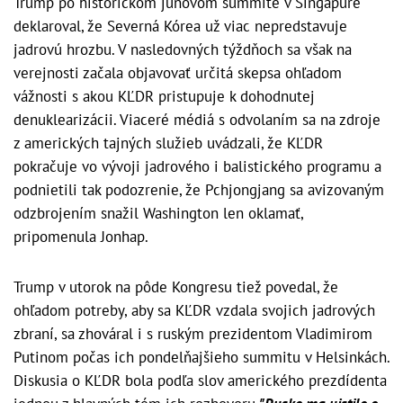
Trump po historickom júnovom summite v Singapure
deklaroval, že Severná Kórea už viac nepredstavuje
jadrovú hrozbu. V nasledovných týždňoch sa však na
verejnosti začala objavovať určitá skepsa ohľadom
vážnosti s akou KĽDR pristupuje k dohodnutej
denuklearizácii. Viaceré médiá s odvolaním sa na zdroje
z amerických tajných služieb uvádzali, že KĽDR
pokračuje vo vývoji jadrového i balistického programu a
podnietili tak podozrenie, že Pchjongjang sa avizovaným
odzbrojením snažil Washington len oklamať,
pripomenula Jonhap.
Trump v utorok na pôde Kongresu tiež povedal, že
ohľadom potreby, aby sa KĽDR vzdala svojich jadrových
zbraní, sa zhováral i s ruským prezidentom Vladimirom
Putinom počas ich pondelňajšieho summitu v Helsinkách.
Diskusia o KĽDR bola podľa slov amerického prezdídenta