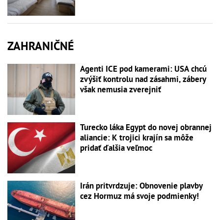
ZAHRANIČNÉ
Agenti ICE pod kamerami: USA chcú
zvýšiť kontrolu nad zásahmi, zábery
však nemusia zverejniť
Turecko láka Egypt do novej obrannej
aliancie: K trojici krajín sa môže
pridať ďalšia veľmoc
Irán pritvrdzuje: Obnovenie plavby
cez Hormuz má svoje podmienky!