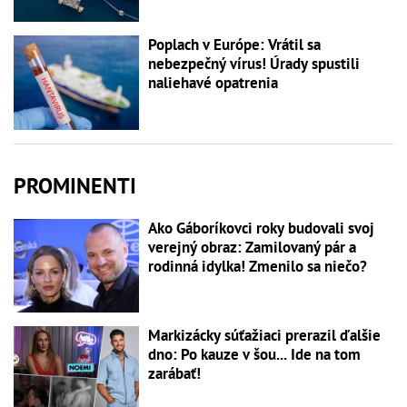
Poplach v Európe: Vrátil sa
nebezpečný vírus! Úrady spustili
naliehavé opatrenia
PROMINENTI
Ako Gáboríkovci roky budovali svoj
verejný obraz: Zamilovaný pár a
rodinná idylka! Zmenilo sa niečo?
Markizácky súťažiaci prerazil ďalšie
dno: Po kauze v šou... Ide na tom
zarábať!