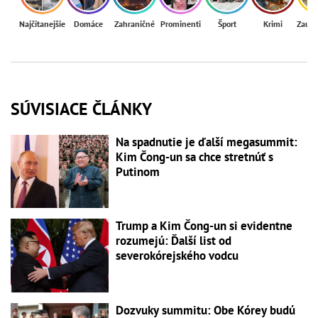
Najčítanejšie
Domáce
Zahraničné
Prominenti
Šport
Krimi
Zaují
SÚVISIACE ČLÁNKY
Na spadnutie je ďalší megasummit:
Kim Čong-un sa chce stretnúť s
Putinom
Trump a Kim Čong-un si evidentne
rozumejú: Ďalší list od
severokórejského vodcu
Dozvuky summitu: Obe Kórey budú