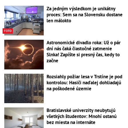
Za jedným výsledkom je unikátny
proces: Sem sa na Slovensku dostane
len málokto
FOTO
Astronomické divadlo roka: Už o pár
dní nás čaká čiastočné zatmenie
Slnka! Zapíšte si presný čas, kedy to
začne
Rozsiahly požiar lesa v Trstíne je pod
kontrolou: Hasiči naďalej dohliadajú
na poškodené územie
Bratislavské univerzity neubytujú
všetkých študentov: Mnohí ostanú
bez miesta na internáte