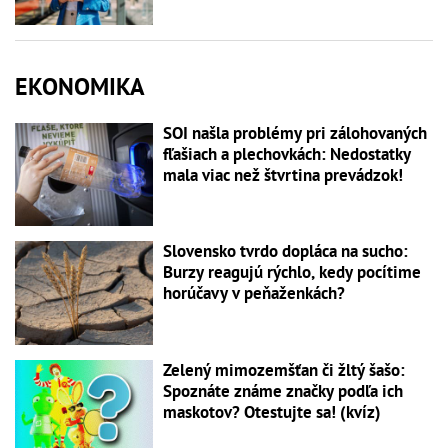
EKONOMIKA
SOI našla problémy pri zálohovaných
fľašiach a plechovkách: Nedostatky
mala viac než štvrtina prevádzok!
Slovensko tvrdo dopláca na sucho:
Burzy reagujú rýchlo, kedy pocítime
horúčavy v peňaženkách?
Zelený mimozemšťan či žltý šašo:
Spoznáte známe značky podľa ich
maskotov? Otestujte sa! (kvíz)