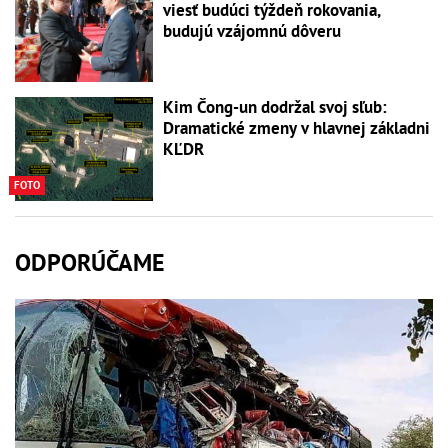
viesť budúci týždeň rokovania,
budujú vzájomnú dôveru
Kim Čong-un dodržal svoj sľub:
Dramatické zmeny v hlavnej základni
KĽDR
FOTO
ODPORÚČAME