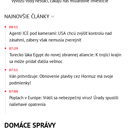
vývozu vody nestačí, čakajú nás miliardové investície
NAJNOVŠIE ČLÁNKY
08:11
Agenti ICE pod kamerami: USA chcú zvýšiť kontrolu nad
zásahmi, zábery však nemusia zverejniť
07:29
Turecko láka Egypt do novej obrannej aliancie: K trojici krajín
sa môže pridať ďalšia veľmoc
07:11
Irán pritvrdzuje: Obnovenie plavby cez Hormuz má svoje
podmienky!
07:00
Poplach v Európe: Vrátil sa nebezpečný vírus! Úrady spustili
naliehavé opatrenia
DOMÁCE SPRÁVY