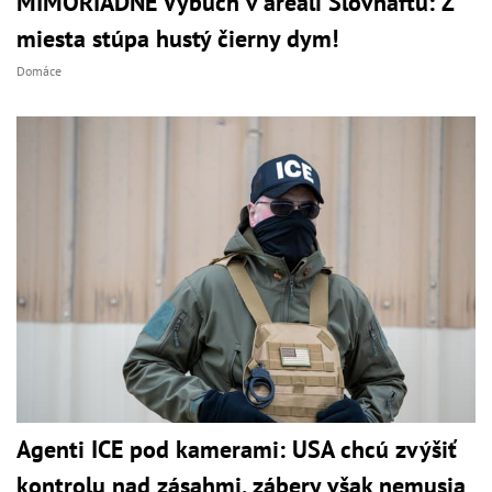
MIMORIADNE Výbuch v areáli Slovnaftu: Z
miesta stúpa hustý čierny dym!
Domáce
Agenti ICE pod kamerami: USA chcú zvýšiť
kontrolu nad zásahmi, zábery však nemusia