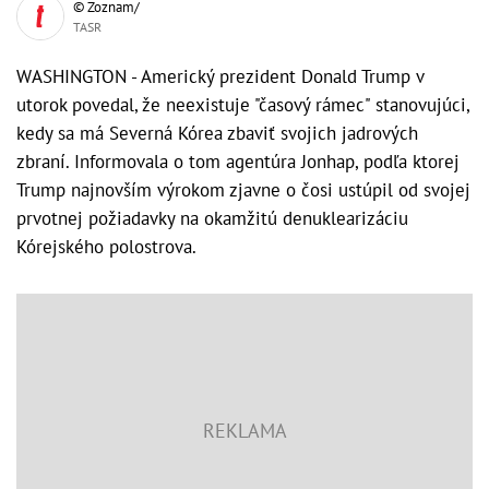
© Zoznam/
TASR
WASHINGTON - Americký prezident Donald Trump v
utorok povedal, že neexistuje "časový rámec" stanovujúci,
kedy sa má Severná Kórea zbaviť svojich jadrových
zbraní. Informovala o tom agentúra Jonhap, podľa ktorej
Trump najnovším výrokom zjavne o čosi ustúpil od svojej
prvotnej požiadavky na okamžitú denuklearizáciu
Kórejského polostrova.