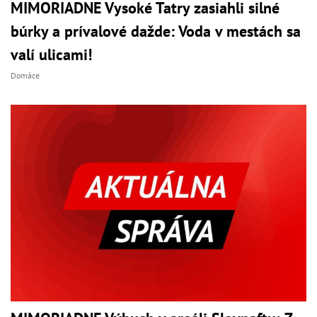
MIMORIADNE Vysoké Tatry zasiahli silné
búrky a prívalové dažde: Voda v mestách sa
valí ulicami!
Domáce