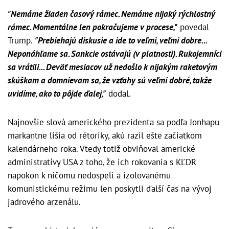
"Nemáme žiaden časový rámec. Nemáme nijaký rýchlostný
rámec. Momentálne len pokračujeme v procese,"
povedal
Trump.
"Prebiehajú diskusie a ide to veľmi, veľmi dobre...
Neponáhľame sa. Sankcie ostávajú (v platnosti). Rukojemníci
sa vrátili... Deväť mesiacov už nedošlo k nijakým raketovým
skúškam a domnievam sa, že vzťahy sú veľmi dobré, takže
uvidíme, ako to pôjde ďalej,"
dodal.
Najnovšie slová amerického prezidenta sa podľa Jonhapu
markantne líšia od rétoriky, akú razil ešte začiatkom
kalendárneho roka. Vtedy totiž obviňoval americké
administratívy USA z toho, že ich rokovania s KĽDR
napokon k ničomu nedospeli a izolovanému
komunistickému režimu len poskytli ďalší čas na vývoj
jadrového arzenálu.