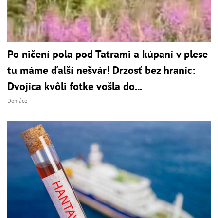
Po ničení pola pod Tatrami a kúpaní v plese
tu máme ďalší nešvár! Drzosť bez hraníc:
Dvojica kvôli fotke vošla do...
Domáce