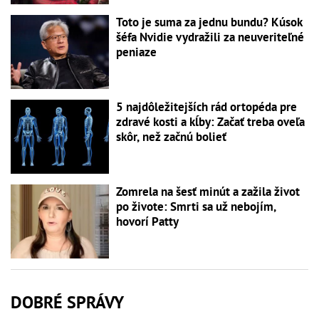
Toto je suma za jednu bundu? Kúsok
šéfa Nvidie vydražili za neuveriteľné
peniaze
5 najdôležitejších rád ortopéda pre
zdravé kosti a kĺby: Začať treba oveľa
skôr, než začnú bolieť
Zomrela na šesť minút a zažila život
po živote: Smrti sa už nebojím,
hovorí Patty
DOBRÉ SPRÁVY