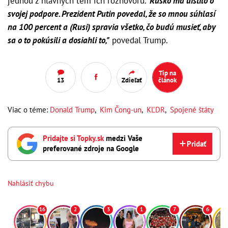
jednou z hlavných tém ich rozhovoru.
"Rusko ma uistilo o
svojej podpore. Prezident Putin povedal, že so mnou súhlasí
na 100 percent a (Rusi) spravia všetko, čo budú musieť, aby
sa o to pokúsili a dosiahli to,"
povedal Trump.
Tip na
13
Zdieľať
článok
Viac o téme:
Donald Trump
,
Kim Čong-un
,
KĽDR
,
Spojené štáty
Pridajte si Topky.sk
medzi Vaše
Pridať
preferované zdroje na Google
Nahlásiť chybu
16
2
3
1
7
6