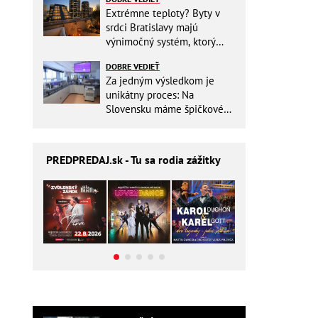
Extrémne teploty? Byty v
srdci Bratislavy majú
výnimočný systém, ktorý
ešte aj šetrí náklady
DOBRE VEDIEŤ
Za jedným výsledkom je
unikátny proces: Na
Slovensku máme špičkové
pracovisko
PREDPREDAJ
.sk - Tu sa rodia zážitky