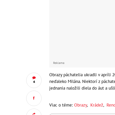
Reklama
Obrazy páchatelia ukradli v apríl
neďaleko Milána. Niektorí z páchat
4
jednania naložili diela do áut a ušli
Viac o téme:
Obrazy
,
Krádež
,
Reno