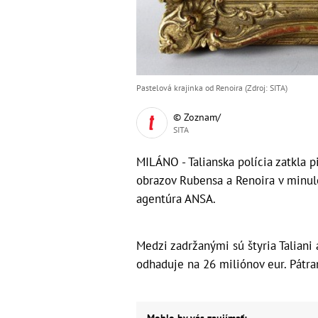
Pastelová krajinka od Renoira (Zdroj: SITA)
© Zoznam/
SITA
MILÁNO - Talianska polícia zatkla p
obrazov Rubensa a Renoira v minul
agentúra ANSA.
Medzi zadržanými sú štyria Taliani
odhaduje na 26 miliónov eur. Pátra
Mohlo by vás zaujímať: