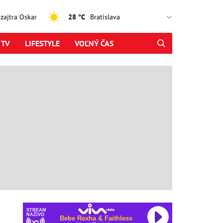
, zajtra Oskar
28 °C
 TV
LIFESTYLE
VOĽNÝ ČAS
STREAM
NAŽIVO
Bebe Rexha & Faithless