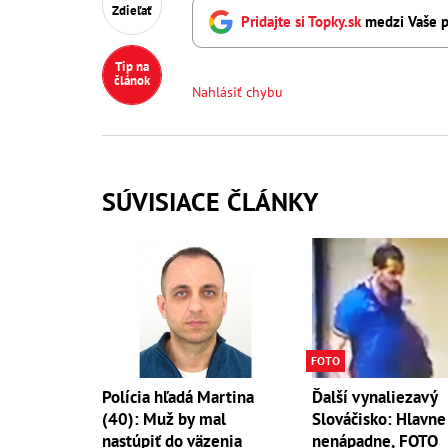
Zdieľať
Pridajte si Topky.sk
medzi Vaše p
Tip na
článok
Nahlásiť chybu
SÚVISIACE ČLÁNKY
FOTO
Polícia hľadá Martina
Ďalší vynaliezavý
(40): Muž by mal
Slováčisko: Hlavne
nastúpiť do väzenia
nenápadne, FOTO