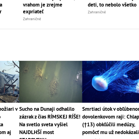
a
vrahom je zrejme
deti, to nebolo všetko
r
expriateľ
Zahraničné
Zahraničné
ožiari v
Sucho na Dunaji odhalilo
Smrtiaci útok v obľúben
o
zázrak z čias RÍMSKEJ RÍŠE!
dovolenkovom raji: Chla
ka
Na svetlo sveta vyšiel
(†13) obkľúčili medúzy,
om aj
NAJDLHŠÍ most
pomôcť mu už nedokázal