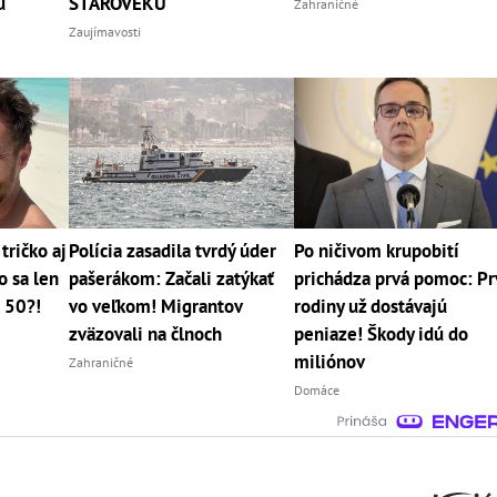
u
STAROVEKU
Zahraničné
Zaujímavosti
tričko aj
Polícia zasadila tvrdý úder
Po ničivom krupobití
o sa len
pašerákom: Začali zatýkať
prichádza prvá pomoc: P
á 50?!
vo veľkom! Migrantov
rodiny už dostávajú
zväzovali na člnoch
peniaze! Škody idú do
miliónov
Zahraničné
Domáce