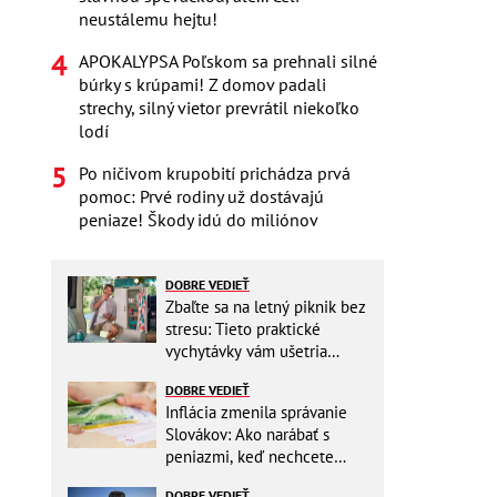
neustálemu hejtu!
APOKALYPSA Poľskom sa prehnali silné
búrky s krúpami! Z domov padali
strechy, silný vietor prevrátil niekoľko
lodí
Po ničivom krupobití prichádza prvá
pomoc: Prvé rodiny už dostávajú
peniaze! Škody idú do miliónov
DOBRE VEDIEŤ
Zbaľte sa na letný piknik bez
stresu: Tieto praktické
vychytávky vám ušetria
miesto v batohu!
DOBRE VEDIEŤ
Inflácia zmenila správanie
Slovákov: Ako narábať s
peniazmi, keď nechcete
zbytočne riskovať?
DOBRE VEDIEŤ