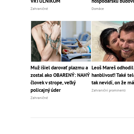
VRTUĽNÍKOM
hospodársku budov
Zahraničné
Domáce
Muž išiel darovať plazmu a
Leoš Mareš odhodil 
zostal ako OBARENÝ: NAHÝ
hanblivosť! Také tel
človek v strope, veľký
tak nevidí, on že m
policajný úder
Zahraniční prominenti
Zahraničné