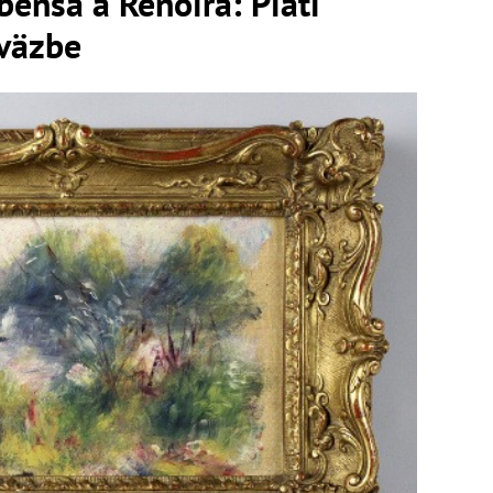
ensa a Renoira: Piati
 väzbe