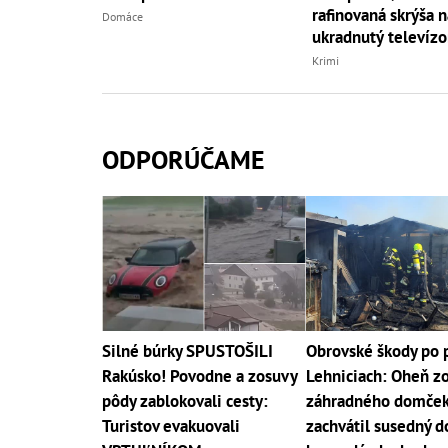
rafinovaná skrýša n
Domáce
ukradnutý televízo
Krimi
ODPORÚČAME
Silné búrky SPUSTOŠILI
Obrovské škody po p
Rakúsko! Povodne a zosuvy
Lehniciach: Oheň z
pôdy zablokovali cesty:
záhradného domče
Turistov evakuovali
zachvátil susedný d