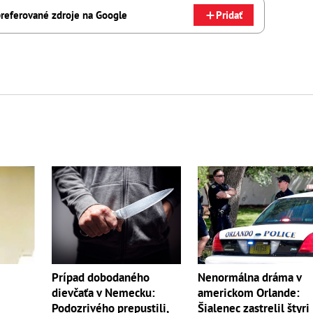
referované zdroje na Google
Pridať
Prípad dobodaného
Nenormálna dráma v
dievčaťa v Nemecku:
americkom Orlande:
Podozrivého prepustili,
Šialenec zastrelil štyri