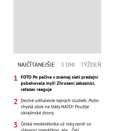
NAJČÍTANEJŠIE
3 DNI
TÝŽDEŇ
FOTO Po pečive v známej sieti predajní
pobehovala myš! Zhrození zákazníci,
reťazec reaguje
Desivé odhalenie tajných služieb: Putin
chystá útok na štáty NATO! Použije
ukrajinské drony
Česká moderátorka už roky randí so
slávnou speváčkou, ale... Čelí