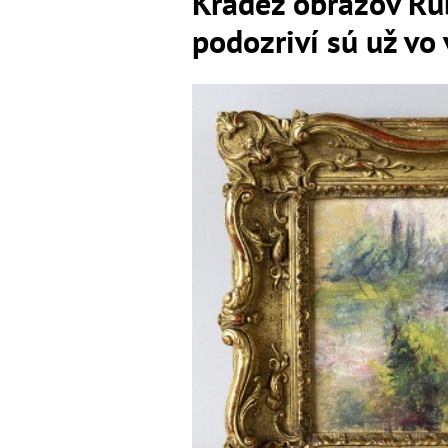
Krádež obrazov Rub
podozriví sú už vo