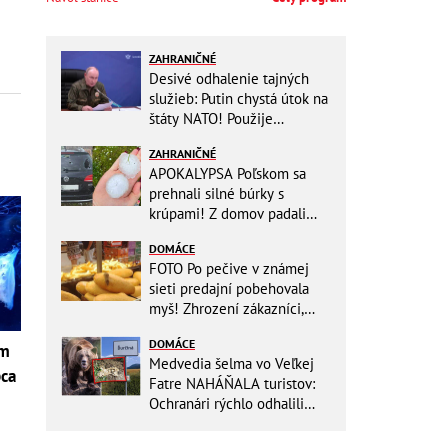
ZAHRANIČNÉ
Desivé odhalenie tajných
služieb: Putin chystá útok na
štáty NATO! Použije
ukrajinské drony
ZAHRANIČNÉ
APOKALYPSA Poľskom sa
prehnali silné búrky s
krúpami! Z domov padali
strechy, silný vietor prevrátil
DOMÁCE
niekoľko lodí
FOTO Po pečive v známej
sieti predajní pobehovala
myš! Zhrození zákazníci,
reťazec reaguje
DOMÁCE
om
Medvedia šelma vo Veľkej
pca
Fatre NAHÁŇALA turistov:
Ochranári rýchlo odhalili
dôvod, prišlo POKARHANIE!
i