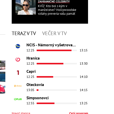
ZAHRANIČNÉ CELEBRITY
KVÍZ: Kto bol s kým v
manželstve? Hollywoodske
vzťahy preveria vašu pamäť
TERAZ V TV
VEČER V TV
NCIS - Námorný vyšetrovací úrad
12:25
13:15
Hranica
12:25
13:30
Capri
12:25
14:10
Oteckovia
13:05
14:15
Simpsonovci
12:55
13:25
Navoľ stanice
Celý program