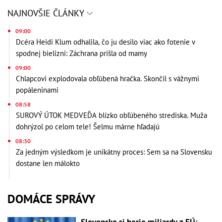
NAJNOVŠIE ČLÁNKY
09:00
Dcéra Heidi Klum odhalila, čo ju desilo viac ako fotenie v
spodnej bielizni: Záchrana prišla od mamy
09:00
Chlapcovi explodovala obľúbená hračka. Skončil s vážnymi
popáleninami
08:58
SUROVÝ ÚTOK MEDVEĎA blízko obľúbeného strediska. Muža
dohrýzol po celom tele! Šelmu márne hľadajú
08:30
Za jedným výsledkom je unikátny proces: Sem sa na Slovensku
dostane len málokto
DOMÁCE SPRÁVY
Slovensko si berie miliardy z EÚ: