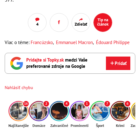
Tip na
4
Zdieľať
článok
Viac o téme:
Francúzsko
,
Emmanuel Macron
,
Édouard Philippe
Pridajte si Topky.sk
medzi Vaše
Pridať
preferované zdroje na Google
Nahlásiť chybu
16
2
4
1
7
6
Najčítanejšie
Domáce
Zahraničné
Prominenti
Šport
Krimi
Zaují