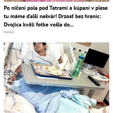
Po ničení pola pod Tatrami a kúpaní v plese
tu máme ďalší nešvár! Drzosť bez hraníc:
Dvojica kvôli fotke vošla do...
Domáce