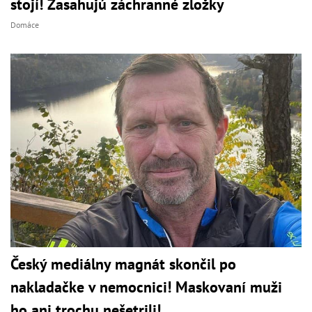
stojí! Zasahujú záchranné zložky
Domáce
Český mediálny magnát skončil po
nakladačke v nemocnici! Maskovaní muži
ho ani trochu nešetrili!