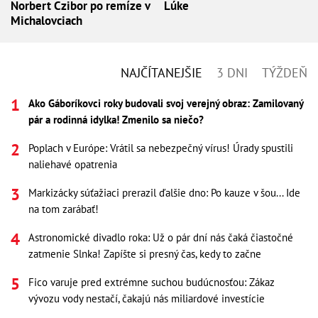
Norbert Czibor po remíze v
Lúke
Michalovciach
NAJČÍTANEJŠIE
3 DNI
TÝŽDEŇ
Ako Gáboríkovci roky budovali svoj verejný obraz: Zamilovaný
pár a rodinná idylka! Zmenilo sa niečo?
Poplach v Európe: Vrátil sa nebezpečný vírus! Úrady spustili
naliehavé opatrenia
Markizácky súťažiaci prerazil ďalšie dno: Po kauze v šou... Ide
na tom zarábať!
Astronomické divadlo roka: Už o pár dní nás čaká čiastočné
zatmenie Slnka! Zapíšte si presný čas, kedy to začne
Fico varuje pred extrémne suchou budúcnosťou: Zákaz
vývozu vody nestačí, čakajú nás miliardové investície