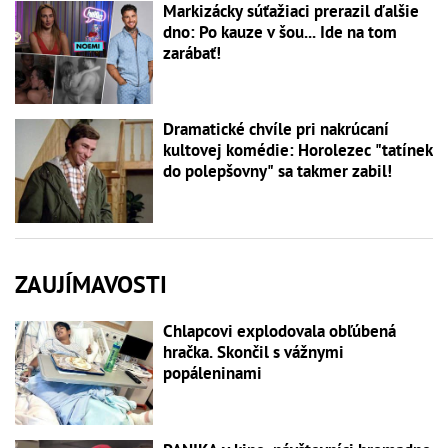
Markizácky súťažiaci prerazil ďalšie
dno: Po kauze v šou... Ide na tom
zarábať!
Dramatické chvíle pri nakrúcaní
kultovej komédie: Horolezec "tatínek
do polepšovny" sa takmer zabil!
ZAUJÍMAVOSTI
Chlapcovi explodovala obľúbená
hračka. Skončil s vážnymi
popáleninami