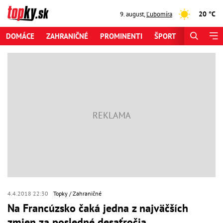
20 °C
9. august
,
Ľubomíra
DOMÁCE
ZAHRANIČNÉ
PROMINENTI
ŠPORT
ZAUJÍMAV
4.4.2018 22:30
Topky
Zahraničné
Na Francúzsko čaká jedna z najväčších
zmien za posledné desaťročia