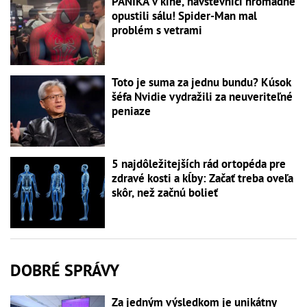
PANIKA v kine, návštevníci hromadne
opustili sálu! Spider-Man mal
problém s vetrami
Toto je suma za jednu bundu? Kúsok
šéfa Nvidie vydražili za neuveriteľné
peniaze
5 najdôležitejších rád ortopéda pre
zdravé kosti a kĺby: Začať treba oveľa
skôr, než začnú bolieť
DOBRÉ SPRÁVY
Za jedným výsledkom je unikátny