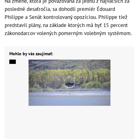
Na zmene, ktorá je považovaná za jednu z najväčších za
posledné desaťročia, sa dohodli premiér Édouard
Philippe a Senát kontrolovaný opozíciou. Philippe tiež
predstavil plány, na základe ktorých má byť 15 percent
zákonodarcov volených pomerným volebným systémom.
Mohlo by vás zaujímať: