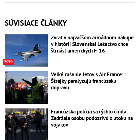
SÚVISIACE ČLÁNKY
Zvrat v najväčšom armádnom nákupe
v histórii Slovenska! Letectvo chce
štrnásť amerických F-16
FOTO
Veľké rušenie letov s Air France:
Štrajky paralyzujú francúzsku
dopravu
Francúzska polícia sa rýchlo činila:
Zadržala osobu podozrivú z útoku na
vojakov