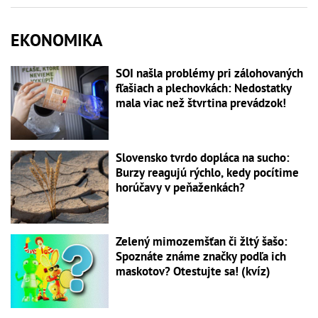
EKONOMIKA
SOI našla problémy pri zálohovaných
fľašiach a plechovkách: Nedostatky
mala viac než štvrtina prevádzok!
Slovensko tvrdo dopláca na sucho:
Burzy reagujú rýchlo, kedy pocítime
horúčavy v peňaženkách?
Zelený mimozemšťan či žltý šašo:
Spoznáte známe značky podľa ich
maskotov? Otestujte sa! (kvíz)