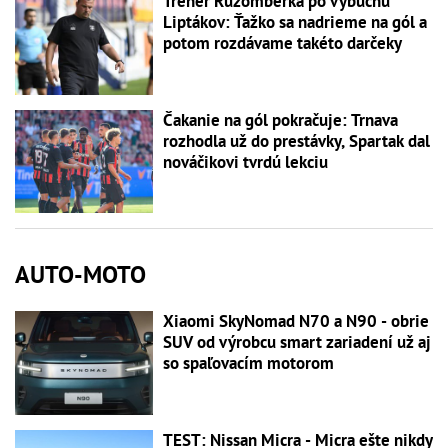
Tréner Ružomberka po výbuchu
Liptákov: Ťažko sa nadrieme na gól a
potom rozdávame takéto darčeky
Čakanie na gól pokračuje: Trnava
rozhodla už do prestávky, Spartak dal
nováčikovi tvrdú lekciu
AUTO-MOTO
Xiaomi SkyNomad N70 a N90 - obrie
SUV od výrobcu smart zariadení už aj
so spaľovacím motorom
TEST: Nissan Micra - Micra ešte nikdy