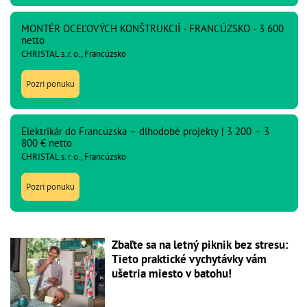
MONTÉR OCEĽOVÝCH KONŠTRUKCIÍ - FRANCÚZSKO - 3 600
netto
CHRISTAL s. r. o., Francúzsko
Pozri ponuku
Elektrikár do Francúzska – dlhodobé projekty | 3 200 – 3
800 € netto
CHRISTAL s. r. o., Francúzsko
Pozri ponuku
Zbaľte sa na letný piknik bez stresu:
Tieto praktické vychytávky vám
ušetria miesto v batohu!