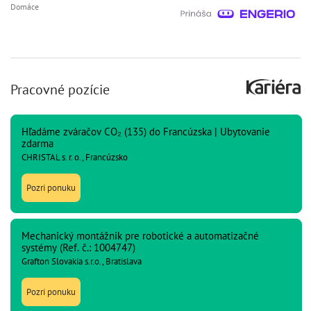
Domáce
Pracovné pozície
Hľadáme zváračov CO₂ (135) do Francúzska | Ubytovanie
zdarma
CHRISTAL s. r. o., Francúzsko
Pozri ponuku
Mechanický montážnik pre robotické a automatizačné
systémy (Ref. č.: 1004747)
Grafton Slovakia s.r.o., Bratislava
Pozri ponuku