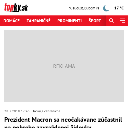
17 °C
9. august
,
Ľubomíra
DOMÁCE
ZAHRANIČNÉ
PROMINENTI
ŠPORT
ZAUJÍMAV
28.3.2018 17:45
Topky
Zahraničné
Prezident Macron sa neočakávane zúčastnil
na pohrebe zavraždenej židovky