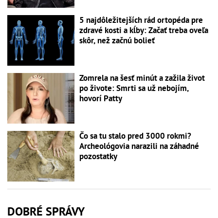
5 najdôležitejších rád ortopéda pre
zdravé kosti a kĺby: Začať treba oveľa
skôr, než začnú bolieť
Zomrela na šesť minút a zažila život
po živote: Smrti sa už nebojím,
hovorí Patty
Čo sa tu stalo pred 3000 rokmi?
Archeológovia narazili na záhadné
pozostatky
DOBRÉ SPRÁVY