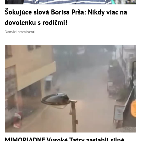
Šokujúce slová Borisa Prša: Nikdy viac na
dovolenku s rodičmi!
Domáci prominenti
MIMORIADNE Vysoké Tatry zasiahli silné