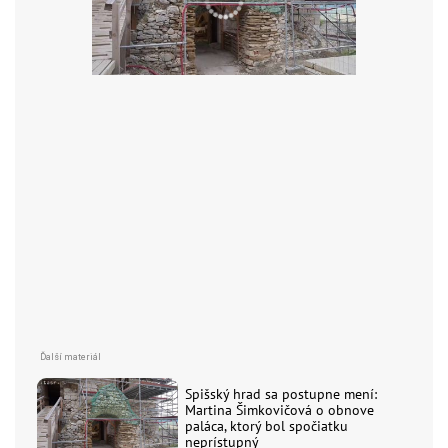
Spišský hrad sa postupne mení:
Martina Šimkovičová o obnove
paláca, ktorý bol spočiatku
neprístupný