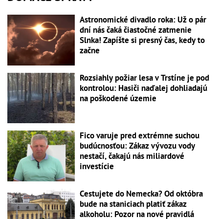
Astronomické divadlo roka: Už o pár
dní nás čaká čiastočné zatmenie
Slnka! Zapíšte si presný čas, kedy to
začne
Rozsiahly požiar lesa v Trstíne je pod
kontrolou: Hasiči naďalej dohliadajú
na poškodené územie
Fico varuje pred extrémne suchou
budúcnosťou: Zákaz vývozu vody
nestačí, čakajú nás miliardové
investície
Cestujete do Nemecka? Od októbra
bude na staniciach platiť zákaz
alkoholu: Pozor na nové pravidlá