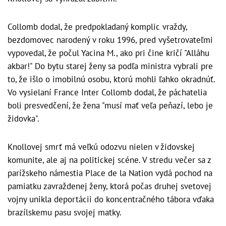
Collomb dodal, že predpokladaný komplic vraždy,
bezdomovec narodený v roku 1996, pred vyšetrovateľmi
vypovedal, že počul Yacina M., ako pri čine kričí "Alláhu
akbar!" Do bytu starej ženy sa podľa ministra vybrali pre
to, že išlo o imobilnú osobu, ktorú mohli ľahko okradnúť.
Vo vysielaní France Inter Collomb dodal, že páchatelia
boli presvedčení, že žena "musí mať veľa peňazí, lebo je
židovka".
Knollovej smrť má veľkú odozvu nielen v židovskej
komunite, ale aj na politickej scéne. V stredu večer sa z
parížskeho námestia Place de la Nation vydá pochod na
pamiatku zavraždenej ženy, ktorá počas druhej svetovej
vojny unikla deportácii do koncentračného tábora vďaka
brazílskemu pasu svojej matky.