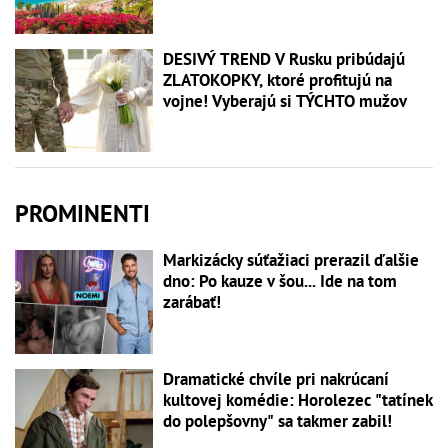
DESIVÝ TREND V Rusku pribúdajú
ZLATOKOPKY, ktoré profitujú na
vojne! Vyberajú si TÝCHTO mužov
PROMINENTI
Markizácky súťažiaci prerazil ďalšie
dno: Po kauze v šou... Ide na tom
zarábať!
Dramatické chvíle pri nakrúcaní
kultovej komédie: Horolezec "tatínek
do polepšovny" sa takmer zabil!