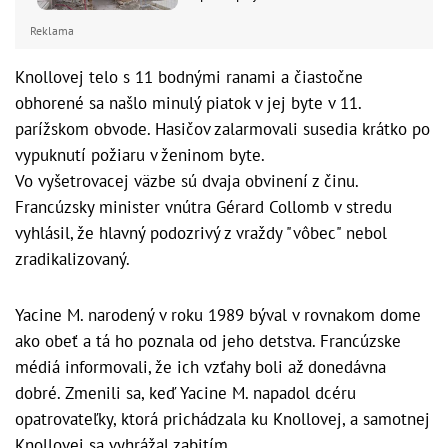
Reklama
Knollovej telo s 11 bodnými ranami a čiastočne
obhorené sa našlo minulý piatok v jej byte v 11.
parížskom obvode. Hasičov zalarmovali susedia krátko po
vypuknutí požiaru v ženinom byte.
Vo vyšetrovacej väzbe sú dvaja obvinení z činu.
Francúzsky minister vnútra Gérard Collomb v stredu
vyhlásil, že hlavný podozrivý z vraždy "vôbec" nebol
zradikalizovaný.
Yacine M. narodený v roku 1989 býval v rovnakom dome
ako obeť a tá ho poznala od jeho detstva. Francúzske
médiá informovali, že ich vzťahy boli až donedávna
dobré. Zmenili sa, keď Yacine M. napadol dcéru
opatrovateľky, ktorá prichádzala ku Knollovej, a samotnej
Knollovej sa vyhrážal zabitím.