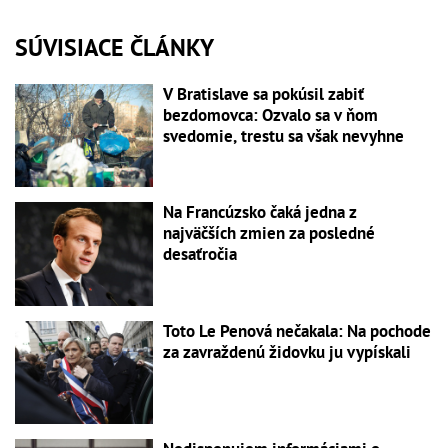
SÚVISIACE ČLÁNKY
V Bratislave sa pokúsil zabiť
bezdomovca: Ozvalo sa v ňom
svedomie, trestu sa však nevyhne
Na Francúzsko čaká jedna z
najväčších zmien za posledné
desaťročia
Toto Le Penová nečakala: Na pochode
za zavraždenú židovku ju vypískali