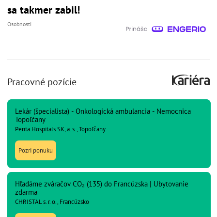
sa takmer zabil!
Osobnosti
Pracovné pozície
Lekár (špecialista) - Onkologická ambulancia - Nemocnica
Topoľčany
Penta Hospitals SK, a. s., Topoľčany
Pozri ponuku
Hľadáme zváračov CO₂ (135) do Francúzska | Ubytovanie
zdarma
CHRISTAL s. r. o., Francúzsko