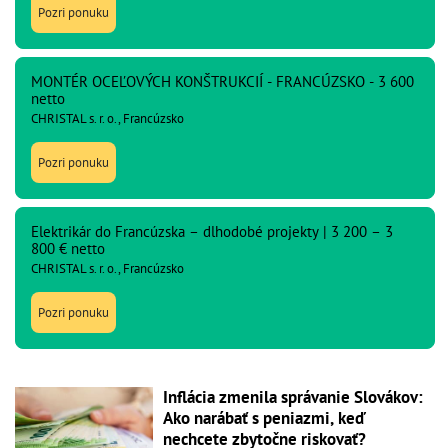
Pozri ponuku
MONTÉR OCEĽOVÝCH KONŠTRUKCIÍ - FRANCÚZSKO - 3 600
netto
CHRISTAL s. r. o., Francúzsko
Pozri ponuku
Elektrikár do Francúzska – dlhodobé projekty | 3 200 – 3
800 € netto
CHRISTAL s. r. o., Francúzsko
Pozri ponuku
Inflácia zmenila správanie Slovákov:
Ako narábať s peniazmi, keď
nechcete zbytočne riskovať?