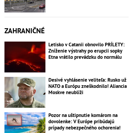
ZAHRANIČNÉ
Letisko v Catanii obnovilo PRÍLETY:
Zníženie výstrahy po erupcii sopky
Etna vrátilo prevádzku do normálu
Desivé vyhlásenie veliteľa: Rusko už
NATO a Európu zneškodnilo! Aliancia
Moskve neublíži
Pozor na uštipnutie komárom na
dovolenke: V Európe pribúdajú
prípady nebezpečného ochorenia!