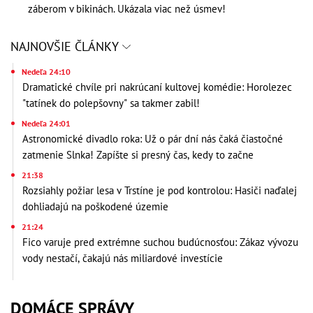
záberom v bikinách. Ukázala viac než úsmev!
NAJNOVŠIE ČLÁNKY
Nedeľa 24:10
Dramatické chvíle pri nakrúcaní kultovej komédie: Horolezec
"tatínek do polepšovny" sa takmer zabil!
Nedeľa 24:01
Astronomické divadlo roka: Už o pár dní nás čaká čiastočné
zatmenie Slnka! Zapíšte si presný čas, kedy to začne
21:38
Rozsiahly požiar lesa v Trstíne je pod kontrolou: Hasiči naďalej
dohliadajú na poškodené územie
21:24
Fico varuje pred extrémne suchou budúcnosťou: Zákaz vývozu
vody nestačí, čakajú nás miliardové investície
DOMÁCE SPRÁVY