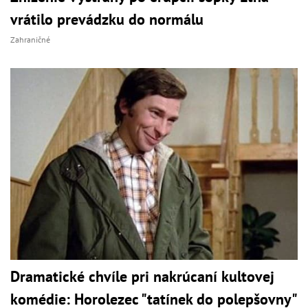
vrátilo prevádzku do normálu
Zahraničné
Dramatické chvíle pri nakrúcaní kultovej
komédie: Horolezec "tatínek do polepšovny"