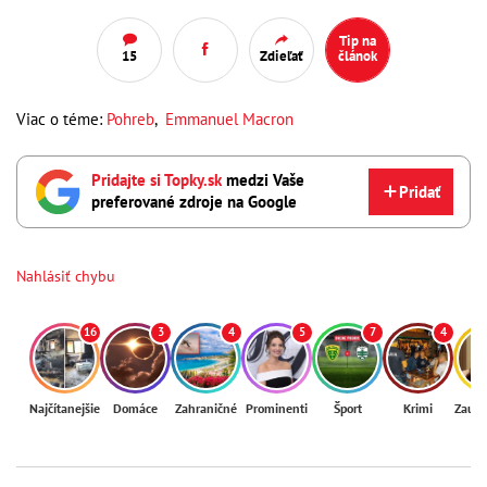
Tip na
15
Zdieľať
článok
Viac o téme:
Pohreb
,
Emmanuel Macron
Pridajte si Topky.sk
medzi Vaše
Pridať
preferované zdroje na Google
Nahlásiť chybu
16
3
4
5
7
4
Najčítanejšie
Domáce
Zahraničné
Prominenti
Šport
Krimi
Zaují