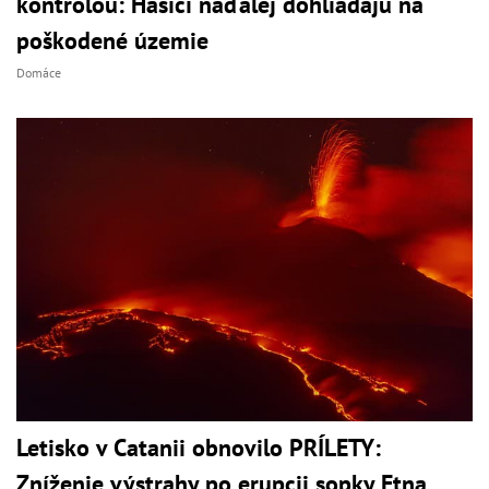
kontrolou: Hasiči naďalej dohliadajú na
poškodené územie
Domáce
Letisko v Catanii obnovilo PRÍLETY:
Zníženie výstrahy po erupcii sopky Etna