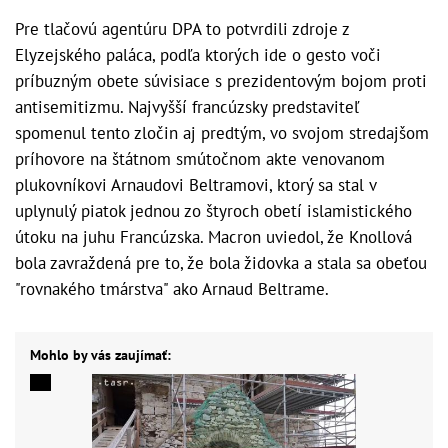
Pre tlačovú agentúru DPA to potvrdili zdroje z
Elyzejského paláca, podľa ktorých ide o gesto voči
príbuzným obete súvisiace s prezidentovým bojom proti
antisemitizmu. Najvyšší francúzsky predstaviteľ
spomenul tento zločin aj predtým, vo svojom stredajšom
príhovore na štátnom smútočnom akte venovanom
plukovníkovi Arnaudovi Beltramovi, ktorý sa stal v
uplynulý piatok jednou zo štyroch obetí islamistického
útoku na juhu Francúzska. Macron uviedol, že Knollová
bola zavraždená pre to, že bola židovka a stala sa obeťou
"rovnakého tmárstva" ako Arnaud Beltrame.
Mohlo by vás zaujímať: