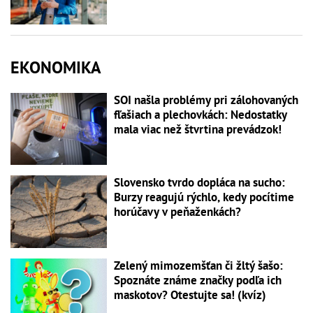
EKONOMIKA
SOI našla problémy pri zálohovaných
fľašiach a plechovkách: Nedostatky
mala viac než štvrtina prevádzok!
Slovensko tvrdo dopláca na sucho:
Burzy reagujú rýchlo, kedy pocítime
horúčavy v peňaženkách?
Zelený mimozemšťan či žltý šašo:
Spoznáte známe značky podľa ich
maskotov? Otestujte sa! (kvíz)