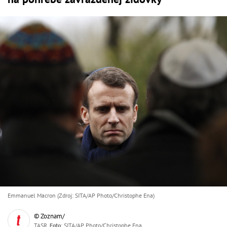
Emmanuel Macron (Zdroj: SITA/AP Photo/Christophe Ena)
© Zoznam/
TASR,
Foto
: SITA/AP Photo/Christophe Ena