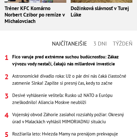
Tréner KFC Komárno
Dožinková slávnosť v Turej
Norbert Czibor po remíze v
Lúke
Michalovciach
NAJČÍTANEJŠIE
3 DNI
TÝŽDEŇ
Fico varuje pred extrémne suchou budúcnosťou: Zákaz
vývozu vody nestačí, čakajú nás miliardové investície
Astronomické divadlo roka: Už o pár dní nás čaká čiastočné
zatmenie Slnka! Zapíšte si presný čas, kedy to začne
Desivé vyhlásenie veliteľa: Rusko už NATO a Európu
zneškodnilo! Aliancia Moskve neublíži
Vojenský obvod Záhorie zasiahol rozsiahly požiar: Okresný
úrad v Malackách vyhlásil MIMORIADNU situáciu
Rozžiarila leto: Hviezda Mamy na prenájom prekvapuje