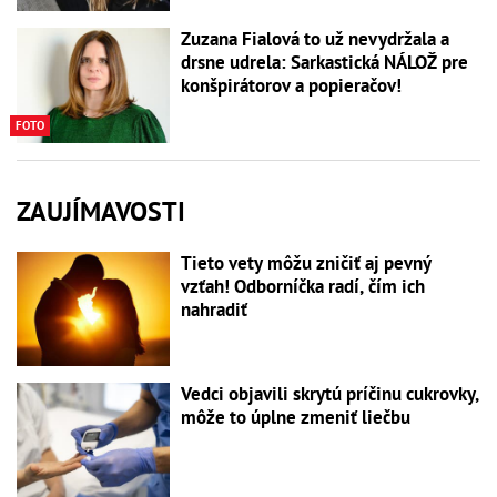
Zuzana Fialová to už nevydržala a
drsne udrela: Sarkastická NÁLOŽ pre
konšpirátorov a popieračov!
FOTO
ZAUJÍMAVOSTI
Tieto vety môžu zničiť aj pevný
vzťah! Odborníčka radí, čím ich
nahradiť
Vedci objavili skrytú príčinu cukrovky,
môže to úplne zmeniť liečbu