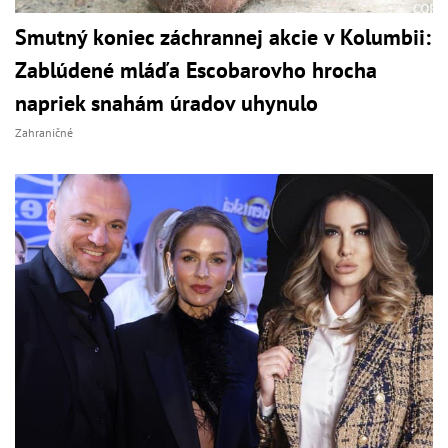
Smutný koniec záchrannej akcie v Kolumbii:
Zablúdené mláďa Escobarovho hrocha
napriek snahám úradov uhynulo
Zahraničné