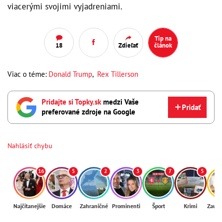
viacerými svojimi vyjadreniami.
Tip na
18
Zdieľať
článok
Viac o téme:
Donald Trump
,
Rex Tillerson
Pridajte si Topky.sk
medzi Vaše
Pridať
preferované zdroje na Google
Nahlásiť chybu
16
5
2
3
7
5
Najčítanejšie
Domáce
Zahraničné
Prominenti
Šport
Krimi
Zaují