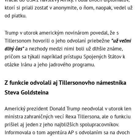
ktorí si priali zostať v anonymite, o ňom, naopak, vedel už
od piatku.
Trump v utorok americkým novinárom povedal, že s
Tillersonom hovorili o jeho odvolaní priebežne
"už veľmi
dlhý čas"
a nezhody medzi nimi boli už dlhšie známe,
pričom sa týkali napríklad prístupu Spojených štátov k
otázke Iránu a jeho jadrového programu.
Z funkcie odvolali aj Tillersonovho námestníka
Steva Goldsteina
Americký prezident Donald Trump neodvolal v utorok len
ministra zahraničných vecí Rexa Tillersona, ale o funkciu
prišiel aj jeden z jeho najbližších spolupracovníkov.
Informovala o tom agentúra AP s odvolaním sa na dvoch