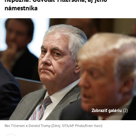
námestníka
Zobraziť galériu
(2)
Rex Tillerson a Donald Trump (Zdroj: SITA/AP Photo/Evan Vucci)