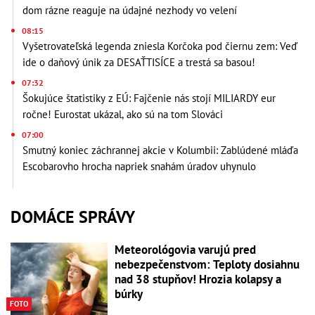
dom rázne reaguje na údajné nezhody vo velení
08:15
Vyšetrovateľská legenda zniesla Korčoka pod čiernu zem: Veď
ide o daňový únik za DESAŤTISÍCE a trestá sa basou!
07:32
Šokujúce štatistiky z EÚ: Fajčenie nás stojí MILIARDY eur
ročne! Eurostat ukázal, ako sú na tom Slováci
07:00
Smutný koniec záchrannej akcie v Kolumbii: Zablúdené mláďa
Escobarovho hrocha napriek snahám úradov uhynulo
DOMÁCE SPRÁVY
Meteorológovia varujú pred
nebezpečenstvom: Teploty dosiahnu
nad 38 stupňov! Hrozia kolapsy a
búrky
FOTO