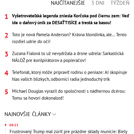
NAJČÍTANEJŠIE
3 DNI
TÝŽDEŇ
Vyšetrovateľská legenda zniesla Korčoka pod čiernu zem: Veď
ide o daňový únik za DESAŤTISÍCE a trestá sa basou!
Toto je nová Pamela Anderson? Krásna blondínka, ale... Tento
rozdiel udrie do očí!
Zuzana Fialová to už nevydržala a drsne udrela: Sarkastická
NÁLOŽ pre konšpirátorov a popieračov!
Telefonát, ktorý môže pripraviť rodinu o peniaze: AI skopíruje
hlas vašich blízkych, odborníci radia jednoduchý trik
Michael Douglas vyrazil do spoločnosti s nádhernou dcérou:
Tomu sa hovorí dokonalosť!
NAJNOVŠIE ČLÁNKY
08:21
Frustrovaný Trump mal zúriť pre prázdne sklady munície: Biely