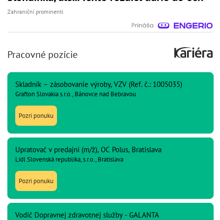
Zahraniční prominenti
Pracovné pozície
Skladník – zásobovanie výroby, VZV (Ref. č.: 1005035)
Grafton Slovakia s.r.o., Bánovce nad Bebravou
Pozri ponuku
Upratovač v predajni (m/ž), OC Polus, Bratislava
Lidl Slovenská republika, s.r.o., Bratislava
Pozri ponuku
Vodič Dopravnej zdravotnej služby - GALANTA