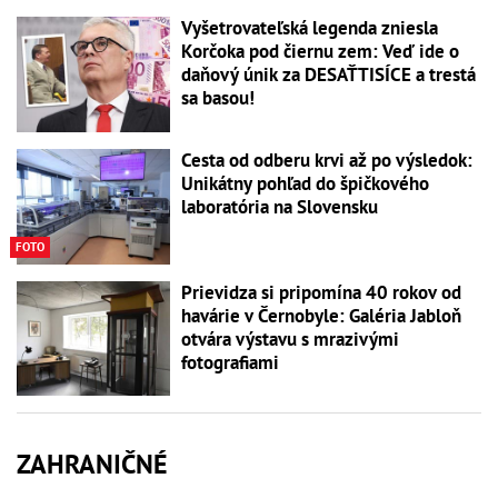
Vyšetrovateľská legenda zniesla
Korčoka pod čiernu zem: Veď ide o
daňový únik za DESAŤTISÍCE a trestá
sa basou!
Cesta od odberu krvi až po výsledok:
Unikátny pohľad do špičkového
laboratória na Slovensku
FOTO
Prievidza si pripomína 40 rokov od
havárie v Černobyle: Galéria Jabloň
otvára výstavu s mrazivými
fotografiami
ZAHRANIČNÉ