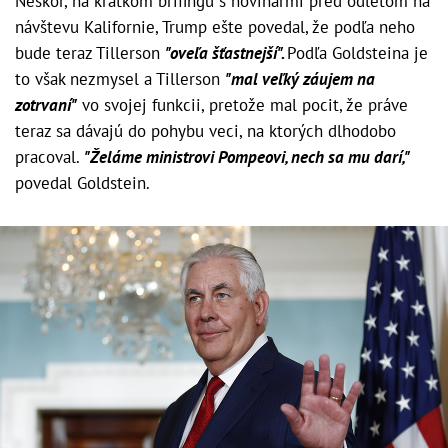
Neskôr, na krátkom brífingu s novinármi pred odletom na
návštevu Kalifornie, Trump ešte povedal, že podľa neho
bude teraz Tillerson
"oveľa šťastnejší".
Podľa Goldsteina je
to však nezmysel a Tillerson
"mal veľký záujem na
zotrvaní"
vo svojej funkcii, pretože mal pocit, že práve
teraz sa dávajú do pohybu veci, na ktorých dlhodobo
pracoval.
"Želáme ministrovi Pompeovi, nech sa mu darí,"
povedal Goldstein.