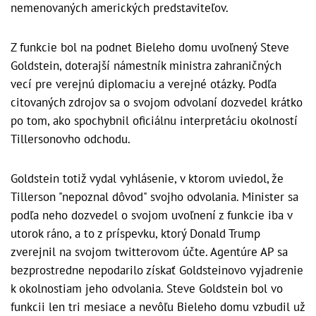
nemenovaných amerických predstaviteľov.
Z funkcie bol na podnet Bieleho domu uvoľnený Steve
Goldstein, doterajší námestník ministra zahraničných
vecí pre verejnú diplomaciu a verejné otázky. Podľa
citovaných zdrojov sa o svojom odvolaní dozvedel krátko
po tom, ako spochybnil oficiálnu interpretáciu okolností
Tillersonovho odchodu.
Goldstein totiž vydal vyhlásenie, v ktorom uviedol, že
Tillerson "nepoznal dôvod" svojho odvolania. Minister sa
podľa neho dozvedel o svojom uvoľnení z funkcie iba v
utorok ráno, a to z príspevku, ktorý Donald Trump
zverejnil na svojom twitterovom účte. Agentúre AP sa
bezprostredne nepodarilo získať Goldsteinovo vyjadrenie
k okolnostiam jeho odvolania. Steve Goldstein bol vo
funkcii len tri mesiace a nevôľu Bieleho domu vzbudil už