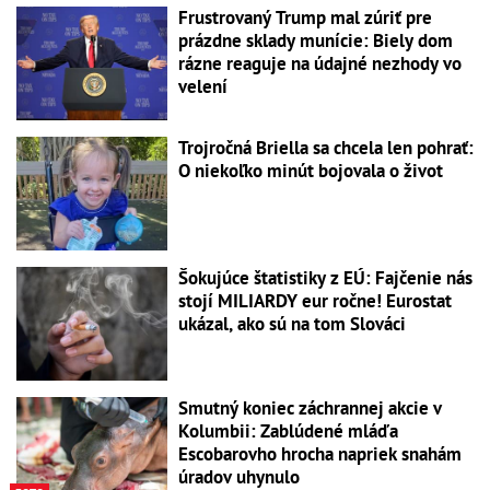
Frustrovaný Trump mal zúriť pre
prázdne sklady munície: Biely dom
rázne reaguje na údajné nezhody vo
velení
Trojročná Briella sa chcela len pohrať:
O niekoľko minút bojovala o život
Šokujúce štatistiky z EÚ: Fajčenie nás
stojí MILIARDY eur ročne! Eurostat
ukázal, ako sú na tom Slováci
Smutný koniec záchrannej akcie v
Kolumbii: Zablúdené mláďa
Escobarovho hrocha napriek snahám
úradov uhynulo