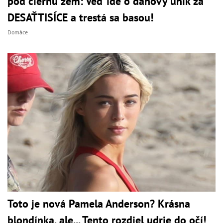
pod čiernu zem: Veď ide o daňový únik za
DESAŤTISÍCE a trestá sa basou!
Domáce
Toto je nová Pamela Anderson? Krásna
blondínka, ale... Tento rozdiel udrie do očí!