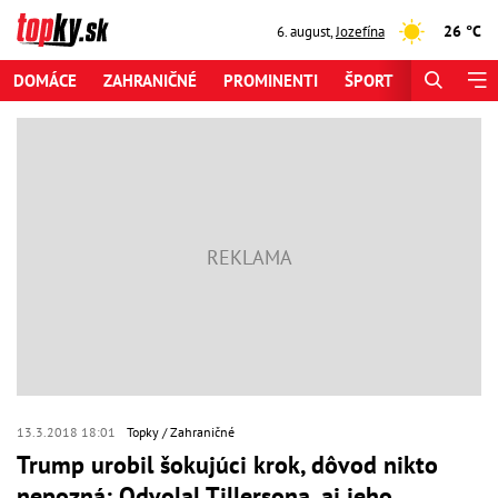
26 °C
6. august
,
Jozefína
DOMÁCE
ZAHRANIČNÉ
PROMINENTI
ŠPORT
ZAUJÍMAV
13.3.2018 18:01
Topky
Zahraničné
Trump urobil šokujúci krok, dôvod nikto
nepozná: Odvolal Tillersona, aj jeho