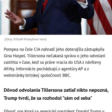
(Zdroj: SITA/AP Photo/Evan Vucci)
Pompea na čele CIA nahradí jeho doterajšia zástupkyňa
Gina Haspel. Tillersona nečakaná správa o jeho odvolaní
zastihla v čase, keď sa práve vracia do USA z návštevy
Afriky. Informácie pochádzajú z agentúry AP a z
webstránky britskej spoločnosti BBC.
Dôvod odvolania Tillersona zatiaľ nikto nepozná,
Trump tvrdí, že sa rozhodol "sám od seba"
Dôvod, pre ktorý sa americký prezident Donald Trump v