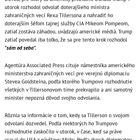
utorok rozhodol odvolať doterajšieho ministra
zahraničných vecí Rexa Tillersona a nahradiť ho
doterajším šéfom tajnej služby CIA Mikeom Pompeom,
zatiaľ zostáva záhadou, uvádzajú americké médiá. Trump
zatiaľ povedal iba toľko, že sa pre tento krok rozhodol
"sám od seba".
Agentúra Associated Press cituje námestníka amerického
ministerstva zahraničných vecí pre verejnú diplomaciu
Stevea Goldsteina, podľa ktorého Trumpovo rozhodnutie
všetkých v Tillersonovom tíme prekvapilo a ani samotný
minister nepozná dôvod svojho odvolania.
Rôznia sa informácie o tom, kedy sa Tillerson o svojom
odvolaní dozvedel. Podľa niektorých ho Trumpovo
rozhodnutie zaskočilo v utorok, v čase, keď sa práve
vracal do USA z návštevy Afriky. Podľa dvoch diplomatov,