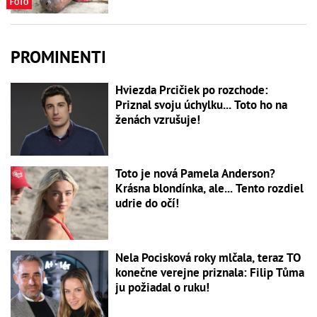
FOTO
PROMINENTI
Hviezda Prcičiek po rozchode:
Priznal svoju úchylku... Toto ho na
ženách vzrušuje!
Toto je nová Pamela Anderson?
Krásna blondínka, ale... Tento rozdiel
udrie do očí!
Nela Pocisková roky mlčala, teraz TO
konečne verejne priznala: Filip Tůma
ju požiadal o ruku!