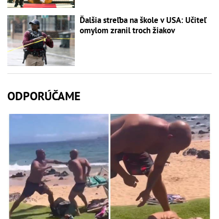
Ďalšia streľba na škole v USA: Učiteľ
omylom zranil troch žiakov
ODPORÚČAME