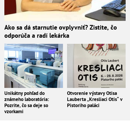
Ako sa dá starnutie ovplyvniť? Zistite, čo
odporúča a radí lekárka
Unikátny pohľad do
Otvorenie výstavy Otisa
známeho laboratória:
Lauberta „Kresliaci Otis“ v
Pozrite, čo sa deje so
Pistoriho paláci
vzorkami