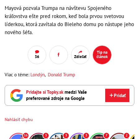
Mayová pozvala Trumpa na návštevu Spojeného
kráľovstva ešte pred rokom, keď bola prvou svetovou
líderkou, ktorá zavítala do Bieleho domu po nástupe jeho
nového šéfa.
Tip na
36
Zdieľať
článok
Viac o téme:
Londýn
,
Donald Trump
Pridajte si Topky.sk
medzi Vaše
Pridať
preferované zdroje na Google
Nahlásiť chybu
16
3
3
3
7
2