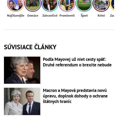
Najčítanejšie
Domáce
Zahraničné
Prominenti
Šport
Krimi
Zaují
SÚVISIACE ČLÁNKY
Podľa Mayovej už niet cesty späť:
Druhé referendum o brexite nebude
Macron a Mayová predstavia novú
úpravu, doplnok dohody o ochrane
štátnych hraníc