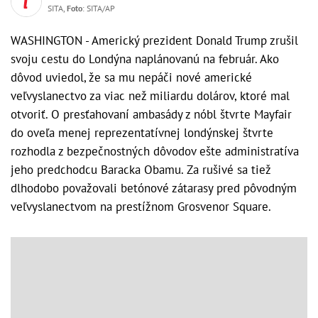
SITA,
Foto
: SITA/AP
WASHINGTON - Americký prezident Donald Trump zrušil
svoju cestu do Londýna naplánovanú na február. Ako
dôvod uviedol, že sa mu nepáči nové americké
veľvyslanectvo za viac než miliardu dolárov, ktoré mal
otvoriť. O presťahovaní ambasády z nóbl štvrte Mayfair
do oveľa menej reprezentatívnej londýnskej štvrte
rozhodla z bezpečnostných dôvodov ešte administratíva
jeho predchodcu Baracka Obamu. Za rušivé sa tiež
dlhodobo považovali betónové zátarasy pred pôvodným
veľvyslanectvom na prestížnom Grosvenor Square.