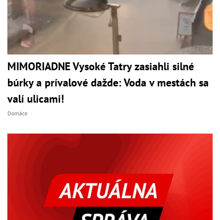
MIMORIADNE Vysoké Tatry zasiahli silné
búrky a prívalové dažde: Voda v mestách sa
valí ulicami!
Domáce