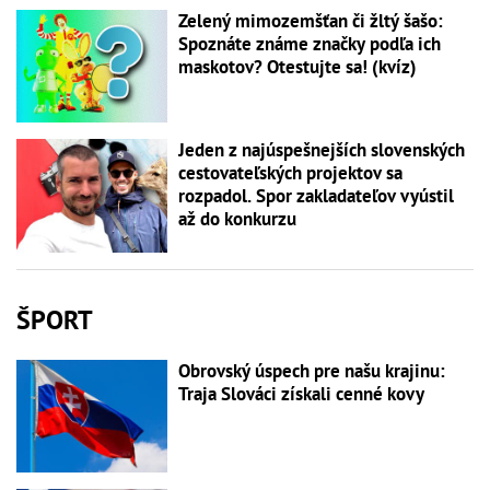
Zelený mimozemšťan či žltý šašo:
Spoznáte známe značky podľa ich
maskotov? Otestujte sa! (kvíz)
Jeden z najúspešnejších slovenských
cestovateľských projektov sa
rozpadol. Spor zakladateľov vyústil
až do konkurzu
ŠPORT
Obrovský úspech pre našu krajinu:
Traja Slováci získali cenné kovy