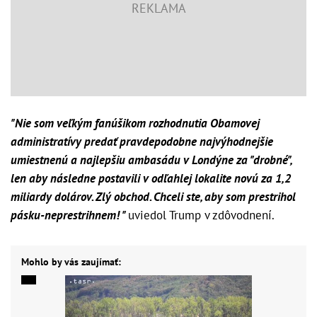
"Nie som veľkým fanúšikom rozhodnutia Obamovej
administratívy predať pravdepodobne najvýhodnejšie
umiestnenú a najlepšiu ambasádu v Londýne za "drobné",
len aby následne postavili v odľahlej lokalite novú za 1,2
miliardy dolárov. Zlý obchod. Chceli ste, aby som prestrihol
pásku-neprestrihnem! "
uviedol Trump v zdôvodnení.
Mohlo by vás zaujímať: