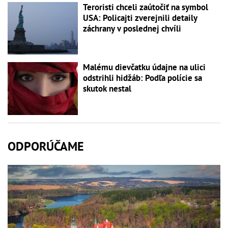
Teroristi chceli zaútočiť na symbol
USA: Policajti zverejnili detaily
záchrany v poslednej chvíli
Malému dievčatku údajne na ulici
odstrihli hidžáb: Podľa polície sa
skutok nestal
ODPORÚČAME