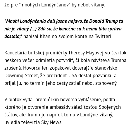
že pre "mnohých Londýnčanov" by nebol vítaný.
"Mnohí Londýnčania dali jasne najavo, že Donald Trump tu
nie je vítaný (...) Zdá sa, že konečne sa k nemu táto správa
dostala,"
napísal Khan no svojom konte na Twitteri.
Kancelária britskej premiérky Theresy Mayovej vo štvrtok
neskoro večer odmietla potvrdiť, či bola návšteva Trumpa
zrušená. Hovorca len zopakoval doterajšie stanovisko
Downing Street, že prezident USA dostal pozvánku a
prijal ju, no termín jeho cesty zatiaľ nebol stanovený.
V piatok vydal premiérkin hovorca vyhlásenie, podľa
ktorého je otvorenie ambasády záležitosťou Spojených
štátov, ale Trump je napriek tomu v Londýne vítaný,
uviedla televízia Sky News.