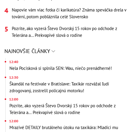
Napovie vám viac fotka či karikatúra? Známa speváčka drela v
továrni, potom pobláznila celé Slovensko
Pozrite, ako vyzerá Števo Dvorský 15 rokov po odchode z
Telerána a... Prekvapivé slová o rodine
NAJNOVŠIE ČLÁNKY
12:40
Nela Pocisková si splnila SEN: Wau, niečo prenádherné!
12:30
Škandál na festivale v Bratislave: Taxikár rozvážal ľudí
zdrogovaný, zostrelil policajnú motorku!
12:00
Pozrite, ako vyzerá Števo Dvorský 15 rokov po odchode z
Telerána a... Prekvapivé slová o rodine
12:00
Mrazivé DETAILY brutálneho útoku na taxikára: Mladíci mu