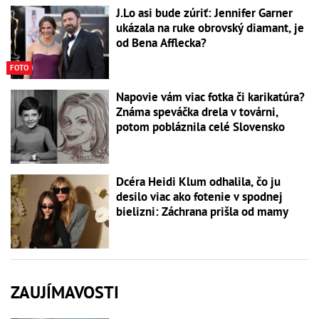
J.Lo asi bude zúriť: Jennifer Garner
ukázala na ruke obrovský diamant, je
od Bena Afflecka?
FOTO
Napovie vám viac fotka či karikatúra?
Známa speváčka drela v továrni,
potom pobláznila celé Slovensko
Dcéra Heidi Klum odhalila, čo ju
desilo viac ako fotenie v spodnej
bielizni: Záchrana prišla od mamy
ZAUJÍMAVOSTI