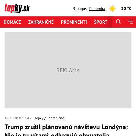
30 °C
9. august
,
Ľubomíra
DOMÁCE
ZAHRANIČNÉ
PROMINENTI
ŠPORT
ZAUJÍMAV
12.1.2018 13:42
Topky
Zahraničné
Trump zrušil plánovanú návštevu Londýna:
Nie je tu vítaný, odkazujú obyvatelia