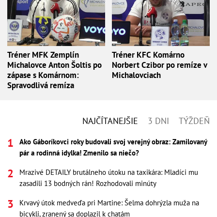
Tréner MFK Zemplín
Tréner KFC Komárno
Michalovce Anton Šoltis po
Norbert Czibor po remíze v
zápase s Komárnom:
Michalovciach
Spravodlivá remíza
NAJČÍTANEJŠIE
3 DNI
TÝŽDEŇ
Ako Gáboríkovci roky budovali svoj verejný obraz: Zamilovaný
pár a rodinná idylka! Zmenilo sa niečo?
Mrazivé DETAILY brutálneho útoku na taxikára: Mladíci mu
zasadili 13 bodných rán! Rozhodovali minúty
Krvavý útok medveďa pri Martine: Šelma dohrýzla muža na
bicykli, zranený sa doplazil k chatám