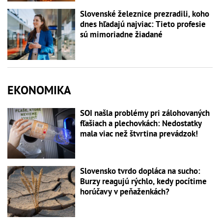
Slovenské železnice prezradili, koho
dnes hľadajú najviac: Tieto profesie
sú mimoriadne žiadané
EKONOMIKA
SOI našla problémy pri zálohovaných
fľašiach a plechovkách: Nedostatky
mala viac než štvrtina prevádzok!
Slovensko tvrdo dopláca na sucho:
Burzy reagujú rýchlo, kedy pocítime
horúčavy v peňaženkách?