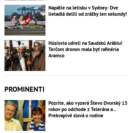
Napätie na letisku v Sydney: Dve
lietadlá delili od zrážky len sekundy!
Húsíovia udreli na Saudskú Arábiu!
Terčom dronov mala byť rafinéria
Aramco
PROMINENTI
Pozrite, ako vyzerá Števo Dvorský 15
rokov po odchode z Telerána a...
Prekvapivé slová o rodine