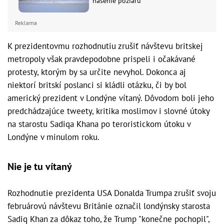
hasenie požiaru
Reklama
K prezidentovmu rozhodnutiu zrušiť návštevu britskej
metropoly však pravdepodobne prispeli i očakávané
protesty, ktorým by sa určite nevyhol. Dokonca aj
niektorí britskí poslanci si kládli otázku, či by bol
americký prezident v Londýne vítaný. Dôvodom boli jeho
predchádzajúce tweety, kritika moslimov i slovné útoky
na starostu Sadiqa Khana po teroristickom útoku v
Londýne v minulom roku.
Nie je tu vítaný
Rozhodnutie prezidenta USA Donalda Trumpa zrušiť svoju
februárovú návštevu Británie označil londýnsky starosta
Sadiq Khan za dôkaz toho, že Trump "konečne pochopil",