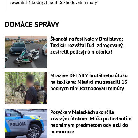
zasadili 13 bodných rán! Rozhodovali minúty
DOMÁCE SPRÁVY
Škandál na festivale v Bratislave:
Taxikár rozvážal ľudí zdrogovaný,
zostrelil policajnú motorku!
Mrazivé DETAILY brutálneho útoku
na taxikára: Mladíci mu zasadili 13
bodných rán! Rozhodovali minúty
Potýčka v Malackách skončila
krvavým útokom: Muža po bodnutím
neznámym predmetom odviezli do
nemocnice