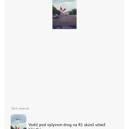
Vodič pod vplyvom drog na R1 skúsil utiecť