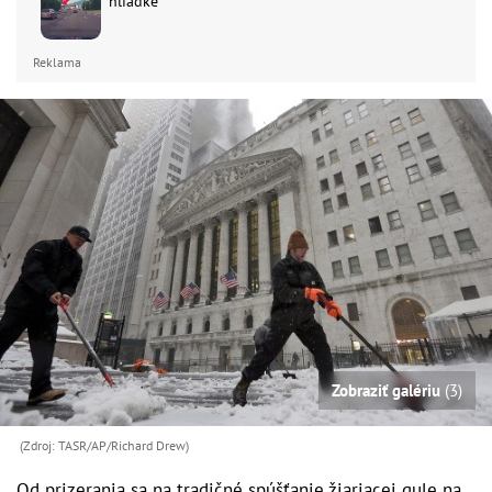
hliadke
Reklama
Zobraziť galériu
(3)
(Zdroj: TASR/AP/Richard Drew)
Od prizerania sa na tradičné spúšťanie žiariacej gule na