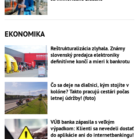
EKONOMIKA
Reštrukturalizácia zlyhala. Známy
slovenský predajca elektroniky
definitívne končí a mieri k bankrotu
Čo sa deje na diaľnici, kým stojíte v
kolóne? Takto pracujú cestári počas
letnej údržby! (foto)
VÚB banka zápasila s veľkým
výpadkom: Klienti sa nevedeli dostať
do aplikácie ani do internetbankingu!