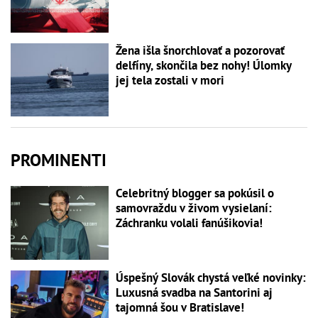
Žena išla šnorchlovať a pozorovať
delfíny, skončila bez nohy! Úlomky
jej tela zostali v mori
PROMINENTI
Celebritný blogger sa pokúsil o
samovraždu v živom vysielaní:
Záchranku volali fanúšikovia!
Úspešný Slovák chystá veľké novinky:
Luxusná svadba na Santorini aj
tajomná šou v Bratislave!