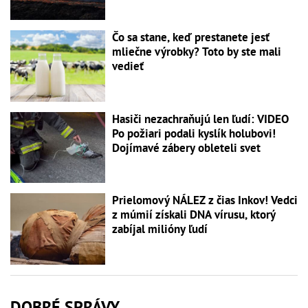
Čo sa stane, keď prestanete jesť
mliečne výrobky? Toto by ste mali
vedieť
Hasiči nezachraňujú len ľudí: VIDEO
Po požiari podali kyslík holubovi!
Dojímavé zábery obleteli svet
Prielomový NÁLEZ z čias Inkov! Vedci
z múmií získali DNA vírusu, ktorý
zabíjal milióny ľudí
DOBRÉ SPRÁVY