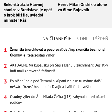
Rekonštrukcia Hlavnej
Herec Milan Ondrík o úlohe
stanice v Bratislave je opäť
vo filme Bojovník
o krok bližšie, uviedol
minister Ráž
NAJČÍTANEJŠIE
3 DNI
TÝŽDEŇ
Žena išla šnorchlovať a pozorovať delfíny, skončila bez nohy!
Úlomky jej tela zostali v mori
AKTUÁLNE Na kúpalisku pri Šali zasahujú záchranári: Desiatky
ľudí mali zdravotné ťažkosti!
Po ničení pola pod Tatrami a kúpaní v plese tu máme ďalší
nešvár! Drzosť bez hraníc: Dvojica kvôli fotke vošla do...
Osudný výlet do Álp: Mladá Češka (†13) zahynula pred očami
rodičov