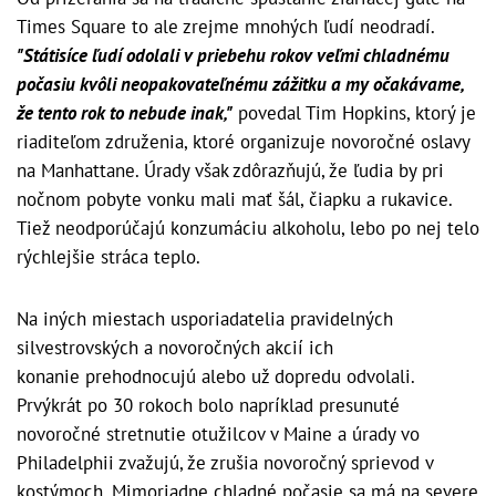
Times Square to ale zrejme mnohých ľudí neodradí.
"Státisíce ľudí odolali v priebehu rokov veľmi chladnému
počasiu kvôli neopakovateľnému zážitku a my očakávame,
že tento rok to nebude inak,"
povedal Tim Hopkins, ktorý je
riaditeľom združenia, ktoré organizuje novoročné oslavy
na Manhattane. Úrady však zdôrazňujú, že ľudia by pri
nočnom pobyte vonku mali mať šál, čiapku a rukavice.
Tiež neodporúčajú konzumáciu alkoholu, lebo po nej telo
rýchlejšie stráca teplo.
Na iných miestach usporiadatelia pravidelných
silvestrovských a novoročných akcií ich
konanie prehodnocujú alebo už dopredu odvolali.
Prvýkrát po 30 rokoch bolo napríklad presunuté
novoročné stretnutie otužilcov v Maine a úrady vo
Philadelphii zvažujú, že zrušia novoročný sprievod v
kostýmoch. Mimoriadne chladné počasie sa má na severe