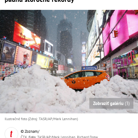
Zobraziť galériu
(3)
Ilustračné foto (Zdroj: TASR/AP/Mark Lennihan)
© Zoznam/
ČTK,
Foto
: TASR/AP/Mark Lennihan, Richard Drew