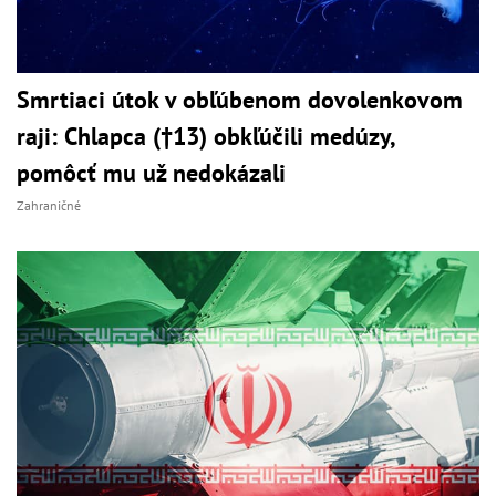
Smrtiaci útok v obľúbenom dovolenkovom
raji: Chlapca (†13) obkľúčili medúzy,
pomôcť mu už nedokázali
Zahraničné