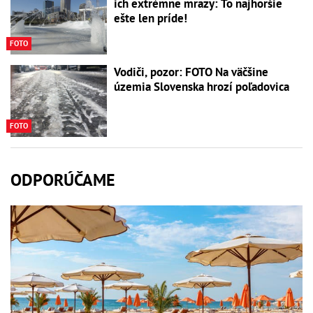
ich extrémne mrazy: To najhoršie
ešte len príde!
FOTO
Vodiči, pozor: FOTO Na väčšine
územia Slovenska hrozí poľadovica
FOTO
ODPORÚČAME