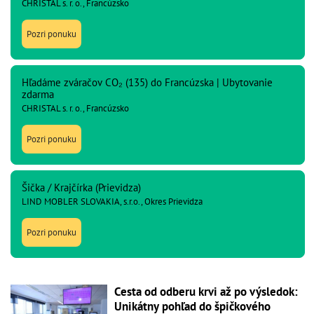
CHRISTAL s. r. o., Francúzsko
Pozri ponuku
Hľadáme zváračov CO₂ (135) do Francúzska | Ubytovanie
zdarma
CHRISTAL s. r. o., Francúzsko
Pozri ponuku
Šička / Krajčírka (Prievidza)
LIND MOBLER SLOVAKIA, s.r.o., Okres Prievidza
Pozri ponuku
Cesta od odberu krvi až po výsledok:
Unikátny pohľad do špičkového