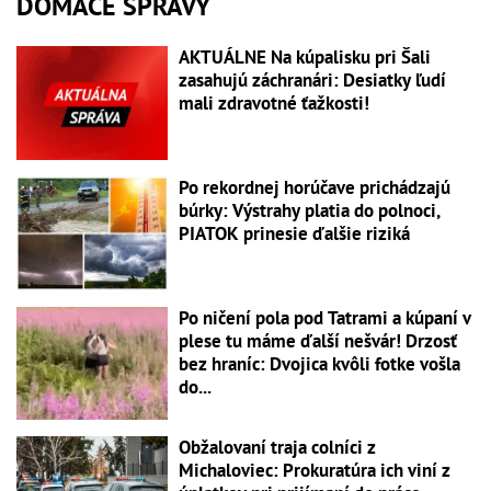
DOMÁCE SPRÁVY
AKTUÁLNE Na kúpalisku pri Šali
zasahujú záchranári: Desiatky ľudí
mali zdravotné ťažkosti!
Po rekordnej horúčave prichádzajú
búrky: Výstrahy platia do polnoci,
PIATOK prinesie ďalšie riziká
Po ničení pola pod Tatrami a kúpaní v
plese tu máme ďalší nešvár! Drzosť
bez hraníc: Dvojica kvôli fotke vošla
do...
Obžalovaní traja colníci z
Michaloviec: Prokuratúra ich viní z