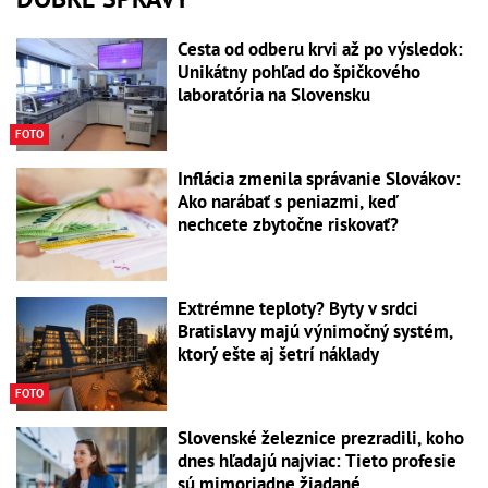
Cesta od odberu krvi až po výsledok:
Unikátny pohľad do špičkového
laboratória na Slovensku
FOTO
Inflácia zmenila správanie Slovákov:
Ako narábať s peniazmi, keď
nechcete zbytočne riskovať?
Extrémne teploty? Byty v srdci
Bratislavy majú výnimočný systém,
ktorý ešte aj šetrí náklady
FOTO
Slovenské železnice prezradili, koho
dnes hľadajú najviac: Tieto profesie
sú mimoriadne žiadané