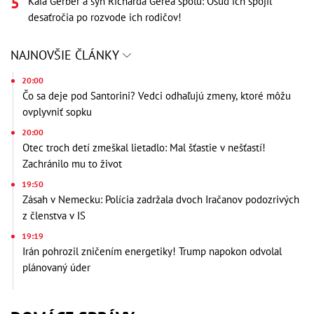
Kaia Gerber a syn Richarda Gerea spolu: Osud ich spojil
desaťročia po rozvode ich rodičov!
NAJNOVŠIE ČLÁNKY
20:00
Čo sa deje pod Santorini? Vedci odhaľujú zmeny, ktoré môžu
ovplyvniť sopku
20:00
Otec troch detí zmeškal lietadlo: Mal šťastie v nešťastí!
Zachránilo mu to život
19:50
Zásah v Nemecku: Polícia zadržala dvoch Iračanov podozrivých
z členstva v IS
19:19
Irán pohrozil zničením energetiky! Trump napokon odvolal
plánovaný úder