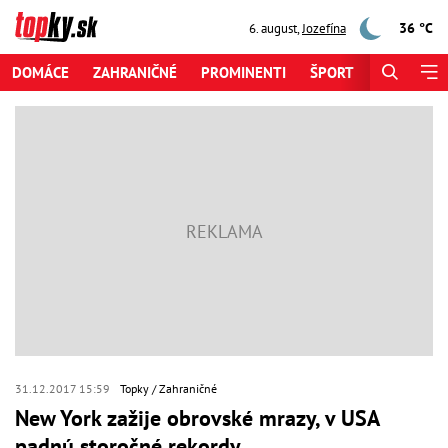
36 °C
6. august
,
Jozefína
DOMÁCE
ZAHRANIČNÉ
PROMINENTI
ŠPORT
ZAUJÍMAV
31.12.2017 15:59
Topky
Zahraničné
New York zažije obrovské mrazy, v USA
padnú storočné rekordy