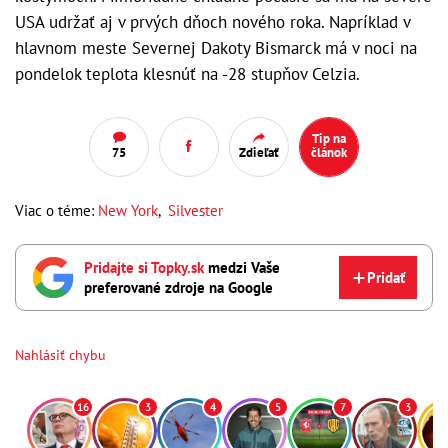
USA udržať aj v prvých dňoch nového roka. Napríklad v
hlavnom meste Severnej Dakoty Bismarck má v noci na
pondelok teplota klesnúť na -28 stupňov Celzia.
Tip na
75
Zdieľať
článok
Viac o téme:
New York
,
Silvester
Pridajte si Topky.sk
medzi Vaše
Pridať
preferované zdroje na Google
Nahlásiť chybu
16
3
4
5
7
3