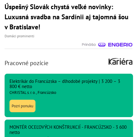
Úspešný Slovák chystá veľké novinky:
Luxusná svadba na Sardínii aj tajomná šou
v Bratislave!
Domáci prominenti
Pracovné pozície
Elektrikár do Francúzska – dlhodobé projekty | 3 200 – 3
800 € netto
CHRISTAL s. r. o., Francúzsko
Pozri ponuku
MONTÉR OCEĽOVÝCH KONŠTRUKCIÍ - FRANCÚZSKO - 3 600
netto