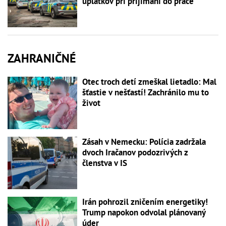
úplatkov pri prijímaní do práce
ZAHRANIČNÉ
Otec troch detí zmeškal lietadlo: Mal
šťastie v nešťastí! Zachránilo mu to
život
Zásah v Nemecku: Polícia zadržala
dvoch Iračanov podozrivých z
členstva v IS
Irán pohrozil zničením energetiky!
Trump napokon odvolal plánovaný
úder