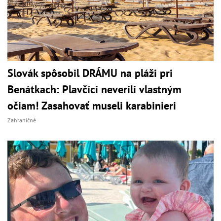
Slovák spôsobil DRÁMU na pláži pri
Benátkach: Plavčíci neverili vlastným
očiam! Zasahovať museli karabinieri
Zahraničné