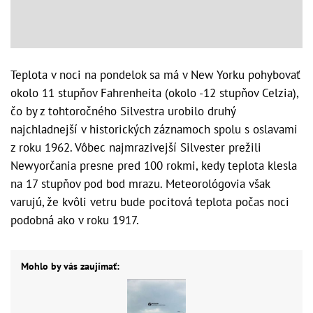
Teplota v noci na pondelok sa má v New Yorku pohybovať
okolo 11 stupňov Fahrenheita (okolo -12 stupňov Celzia),
čo by z tohtoročného Silvestra urobilo druhý
najchladnejší v historických záznamoch spolu s oslavami
z roku 1962. Vôbec najmrazivejší Silvester prežili
Newyorčania presne pred 100 rokmi, kedy teplota klesla
na 17 stupňov pod bod mrazu. Meteorológovia však
varujú, že kvôli vetru bude pocitová teplota počas noci
podobná ako v roku 1917.
Mohlo by vás zaujímať: