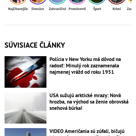
Najčítanejšie
Domáce
Zahraničné
Prominenti
Šport
Krimi
Zaují
SÚVISIACE ČLÁNKY
Polícia v New Yorku má dôvod na
radosť: Minulý rok zaznamenala
najmenej vrážd od roku 1951
USA sužujú arktické mrazy: Nová
hrozba, na východ sa ženie obrovská
snehová búrka!
VIDEO Američania sú zúfalí, bičujú