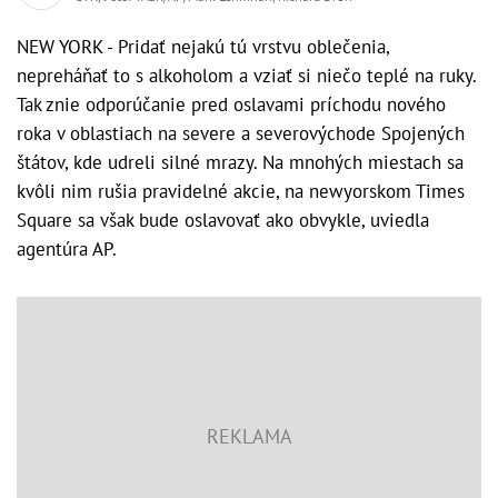
NEW YORK - Pridať nejakú tú vrstvu oblečenia,
nepreháňať to s alkoholom a vziať si niečo teplé na ruky.
Tak znie odporúčanie pred oslavami príchodu nového
roka v oblastiach na severe a severovýchode Spojených
štátov, kde udreli silné mrazy. Na mnohých miestach sa
kvôli nim rušia pravidelné akcie, na newyorskom Times
Square sa však bude oslavovať ako obvykle, uviedla
agentúra AP.