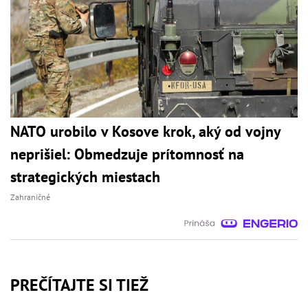
NATO urobilo v Kosove krok, aký od vojny
neprišiel: Obmedzuje prítomnosť na
strategických miestach
Zahraničné
PREČÍTAJTE SI TIEŽ