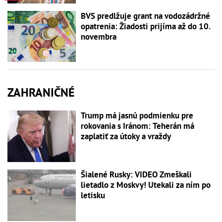
BVS predlžuje grant na vodozádržné
opatrenia: Žiadosti prijíma až do 10.
novembra
ZAHRANIČNÉ
Trump má jasnú podmienku pre
rokovania s Iránom: Teherán má
zaplatiť za útoky a vraždy
Šialené Rusky: VIDEO Zmeškali
lietadlo z Moskvy! Utekali za ním po
letisku