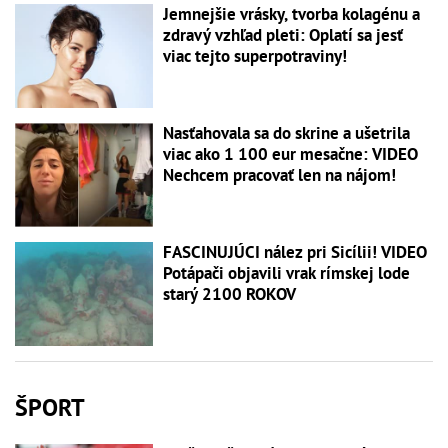
Jemnejšie vrásky, tvorba kolagénu a
zdravý vzhľad pleti: Oplatí sa jesť
viac tejto superpotraviny!
Nasťahovala sa do skrine a ušetrila
viac ako 1 100 eur mesačne: VIDEO
Nechcem pracovať len na nájom!
FASCINUJÚCI nález pri Sicílii! VIDEO
Potápači objavili vrak rímskej lode
starý 2100 ROKOV
ŠPORT