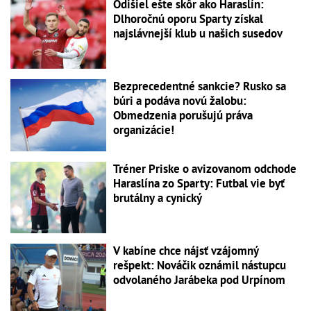
Odišiel ešte skôr ako Haraslín:
Dlhoročnú oporu Sparty získal
najslávnejší klub u našich susedov
Bezprecedentné sankcie? Rusko sa
búri a podáva novú žalobu:
Obmedzenia porušujú práva
organizácie!
Tréner Priske o avizovanom odchode
Haraslína zo Sparty: Futbal vie byť
brutálny a cynický
V kabíne chce nájsť vzájomný
rešpekt: Nováčik oznámil nástupcu
odvolaného Jarábeka pod Urpínom