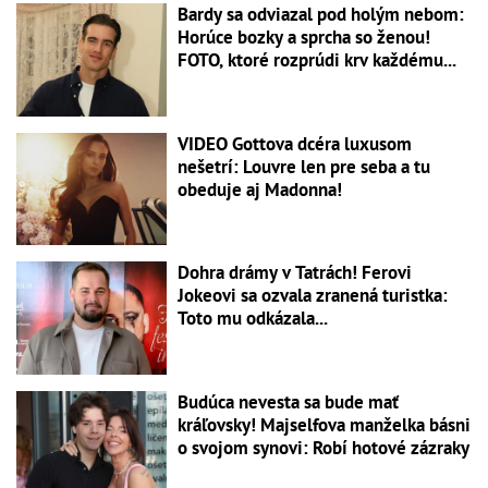
Bardy sa odviazal pod holým nebom:
Horúce bozky a sprcha so ženou!
FOTO, ktoré rozprúdi krv každému...
VIDEO Gottova dcéra luxusom
nešetrí: Louvre len pre seba a tu
obeduje aj Madonna!
Dohra drámy v Tatrách! Ferovi
Jokeovi sa ozvala zranená turistka:
Toto mu odkázala...
Budúca nevesta sa bude mať
kráľovsky! Majselfova manželka básni
o svojom synovi: Robí hotové zázraky