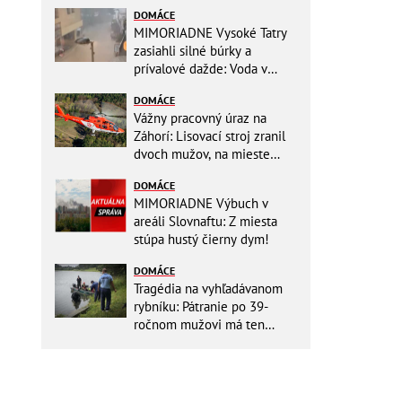
DOMÁCE
MIMORIADNE Vysoké Tatry
zasiahli silné búrky a
prívalové dažde: Voda v
mestách sa valí ulicami!
DOMÁCE
Vážny pracovný úraz na
Záhorí: Lisovací stroj zranil
dvoch mužov, na mieste
zasahoval vrtuľník: Na
DOMÁCE
pomoc musel priletieť
MIMORIADNE Výbuch v
vrtuľník
areáli Slovnaftu: Z miesta
stúpa hustý čierny dym!
DOMÁCE
Tragédia na vyhľadávanom
rybníku: Pátranie po 39-
ročnom mužovi má ten
najsmutnejší koniec