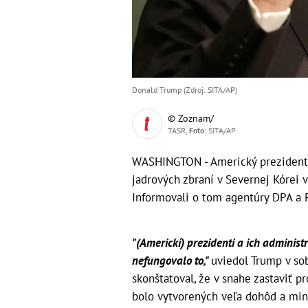
Donald Trump (Zdroj: SITA/AP)
© Zoznam/
TASR,
Foto
: SITA/AP
WASHINGTON - Americký prezident D
jadrových zbraní v Severnej Kórei v
Informovali o tom agentúry DPA a 
"(Americkí) prezidenti a ich administ
nefungovalo to,"
uviedol Trump v sob
skonštatoval, že v snahe zastaviť 
bolo vytvorených veľa dohôd a min