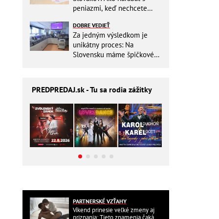
peniazmi, keď nechcete
zbytočne riskovať?
DOBRE VEDIEŤ
Za jedným výsledkom je
unikátny proces: Na
Slovensku máme špičkové
pracovisko
PREDPREDAJ
.sk - Tu sa rodia zážitky
PARTNERSKÉ VZŤAHY
Víkend prinesie veľké zmeny aj
priznania: Tieto znamenia čaká