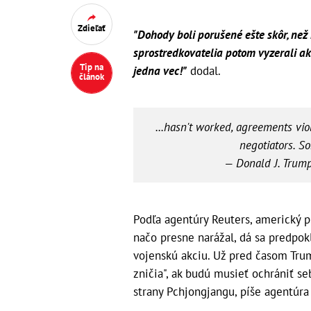
Zdieľať
"Dohody boli porušené ešte skôr, než
sprostredkovatelia potom vyzerali ak
Tip na
jedna vec!"
dodal.
článok
...hasn't worked, agreements vio
negotiators. So
— Donald J. Tru
Podľa agentúry Reuters, americký p
načo presne narážal, dá sa predpok
vojenskú akciu. Už pred časom Trum
zničia", ak budú musieť ochrániť s
strany Pchjongjangu, píše agentúra