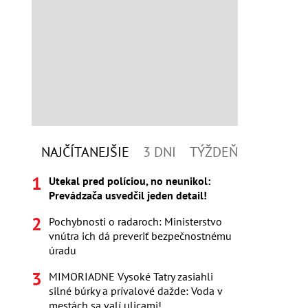
NAJČÍTANEJŠIE
3 DNI
TÝŽDEŇ
Utekal pred políciou, no neunikol:
Prevádzača usvedčil jeden detail!
Pochybnosti o radaroch: Ministerstvo
vnútra ich dá preveriť bezpečnostnému
úradu
MIMORIADNE Vysoké Tatry zasiahli
silné búrky a prívalové dažde: Voda v
mestách sa valí ulicami!