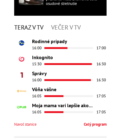
osudové stretnutie
TERAZ V TV
VEČER V TV
Rodinné prípady
16:00
17:00
Inkognito
15:30
16:30
Správy
16:00
16:30
Vôňa vášne
16:05
17:05
Moja mama varí lepšie ako tvoja
16:05
17:05
Navoľ stanice
Celý program