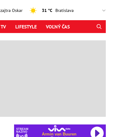
, zajtra Oskar
31 °C
 TV
LIFESTYLE
VOĽNÝ ČAS
STREAM
NAŽIVO
Armin van Buuren