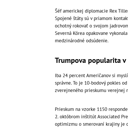
Šéf americkej diplomacie Rex Tille
Spojené štáty sú v priamom kontakt
ochotný rokovať o svojom jadrovo
Severná Kórea opakovane vykonala ja
medzinárodné odsúdenie.
Trumpova popularita v 
Iba 24 percent Američanov si myslí
správne. To je 10-bodový pokles od 
zverejneného prieskumu verejnej m
Prieskum na vzorke 1150 responde
2. októbrom inštitút Associated Pre
optimizmu o smerovaní krajiny je o