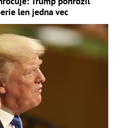
hrocuje: Trump pohrozil
erie len jedna vec