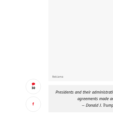
Reklama
30
Presidents and their administrat
agreements made and
— Donald J. Tru