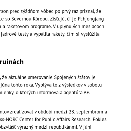
rson pred týždňom vôbec po prvý raz priznal, že
e so Severnou Kóreou. Zisťujú, či je Pchjongjang
m a raketovom programe. V uplynulých mesiacoch
drové testy a vypálila rakety, čím si vyslúžila
ruinách
, že aktuálne smerovanie Spojených štátov je
júna tohto roka. Vyplýva to z výsledkov v sobotu
ienky, o ktorých informovala agentúra AP.
ntov zrealizoval v období medzi 28. septembrom a
ss-NORC Center for Public Affairs Research. Pokles
bzvlášť výrazný medzi republikánmi. V júni