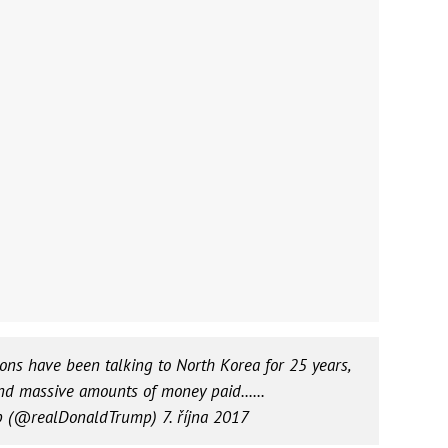
ions have been talking to North Korea for 25 years,
 massive amounts of money paid......
mp (@realDonaldTrump)
7. října 2017