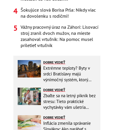
Šokujúce slová Borisa Prša: Nikdy viac
na dovolenku s rodičmi!
Vážny pracovný úraz na Záhorí: Lisovací
stroj zranil dvoch mužov, na mieste
zasahoval vrtuľník: Na pomoc musel
priletieť vrtuľník
DOBRE VEDIEŤ
Extrémne teploty? Byty v
srdci Bratislavy majú
výnimočný systém, ktorý
ešte aj šetrí náklady
DOBRE VEDIEŤ
Zbaľte sa na letný piknik bez
stresu: Tieto praktické
vychytávky vám ušetria
miesto v batohu!
DOBRE VEDIEŤ
Inflácia zmenila správanie
Slovákov: Ako narábať s