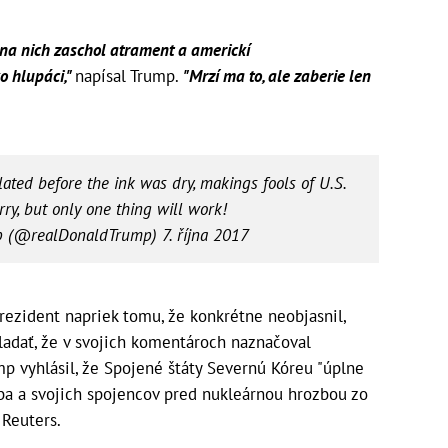
 na nich zaschol atrament a americkí
o hlupáci,"
napísal Trump.
"Mrzí ma to, ale zaberie len
lated before the ink was dry, makings fools of U.S.
rry, but only one thing will work!
mp (@realDonaldTrump)
7. října 2017
rezident napriek tomu, že konkrétne neobjasnil,
ladať, že v svojich komentároch naznačoval
p vyhlásil, že Spojené štáty Severnú Kóreu "úplne
eba a svojich spojencov pred nukleárnou hrozbou zo
 Reuters.