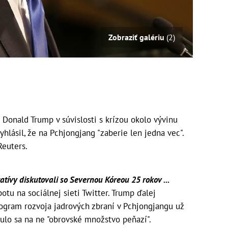
Zobraziť galériu
(2)
onald Trump v súvislosti s krízou okolo vývinu
yhlásil, že na Pchjongjang "zaberie len jedna vec".
Reuters.
ratívy diskutovali so Severnou Kóreou 25 rokov ...
otu na sociálnej sieti Twitter. Trump ďalej
program rozvoja jadrových zbraní v Pchjongjangu už
ulo sa na ne "obrovské množstvo peňazí".