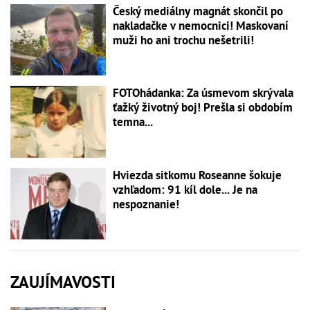
Český mediálny magnát skončil po
nakladačke v nemocnici! Maskovaní
muži ho ani trochu nešetrili!
FOTOhádanka: Za úsmevom skrývala
ťažký životný boj! Prešla si obdobím
temna...
Hviezda sitkomu Roseanne šokuje
vzhľadom: 91 kíl dole... Je na
nespoznanie!
ZAUJÍMAVOSTI