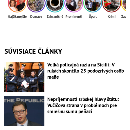
Najčítanejšie
Domáce
Zahraničné
Prominenti
Šport
Krimi
Zaují
SÚVISIACE ČLÁNKY
Veľká policajná razia na Sicílii: V
rukách skončilo 25 podozrivých osôb
mafie
Nepríjemnosti srbskej hlavy štátu:
Vučičova strana v problémoch pre
smiešnu sumu peňazí