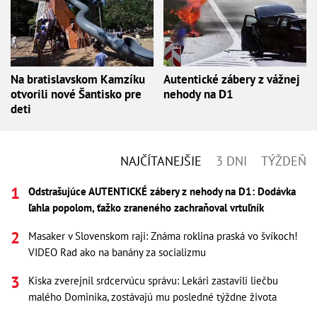
Na bratislavskom Kamzíku
Autentické zábery z vážnej
otvorili nové Šantisko pre
nehody na D1
deti
NAJČÍTANEJŠIE
3 DNI
TÝŽDEŇ
Odstrašujúce AUTENTICKÉ zábery z nehody na D1: Dodávka
ľahla popolom, ťažko zraneného zachraňoval vrtuľník
Masaker v Slovenskom raji: Známa roklina praská vo švíkoch!
VIDEO Rad ako na banány za socializmu
Kiska zverejnil srdcervúcu správu: Lekári zastavili liečbu
malého Dominika, zostávajú mu posledné týždne života