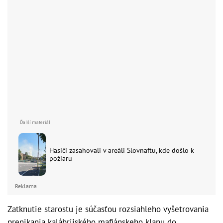
Hasiči zasahovali v areáli Slovnaftu, kde došlo k
požiaru
Reklama
Zatknutie starostu je súčasťou rozsiahleho vyšetrovania
prenikania kalábrijského mafiánskeho klanu do