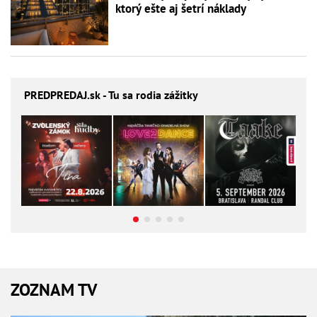
ktorý ešte aj šetrí náklady
PREDPREDAJ
.sk - Tu sa rodia zážitky
ZOZNAM TV