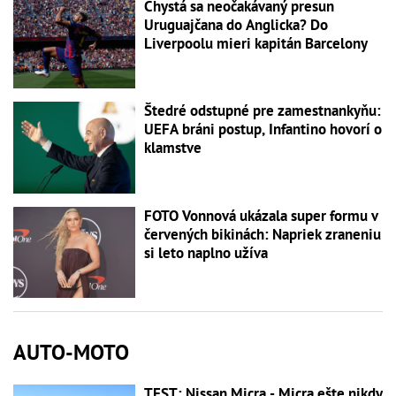
Chystá sa neočakávaný presun
Uruguajčana do Anglicka? Do
Liverpoolu mieri kapitán Barcelony
Štedré odstupné pre zamestnankyňu:
UEFA bráni postup, Infantino hovorí o
klamstve
FOTO Vonnová ukázala super formu v
červených bikinách: Napriek zraneniu
si leto naplno užíva
AUTO-MOTO
TEST: Nissan Micra - Micra ešte nikdy