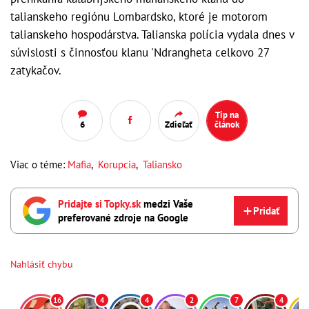
talianskeho regiónu Lombardsko, ktoré je motorom
talianskeho hospodárstva. Talianska polícia vydala dnes v
súvislosti s činnosťou klanu 'Ndrangheta celkovo 27
zatykačov.
Tip na
6
Zdieľať
článok
Viac o téme:
Mafia
,
Korupcia
,
Taliansko
Pridajte si Topky.sk
medzi Vaše
Pridať
preferované zdroje na Google
Nahlásiť chybu
16
4
4
2
7
4