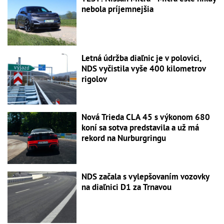
nebola príjemnejšia
Letná údržba diaľnic je v polovici,
NDS vyčistila vyše 400 kilometrov
rigolov
Nová Trieda CLA 45 s výkonom 680
koní sa sotva predstavila a už má
rekord na Nurburgringu
NDS začala s vylepšovaním vozovky
na diaľnici D1 za Trnavou