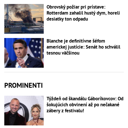
Obrovský požiar pri prístave:
Rotterdam zahalil hustý dym, horeli
desiatky ton odpadu
Blanche je definitívne šéfom
americkej justície: Senát ho schválil
tesnou väčšinou
PROMINENTI
Týždeň od škandálu Gáboríkovcov: Od
šokujúcich obvinení až po nečakané
zábery z festivalu!