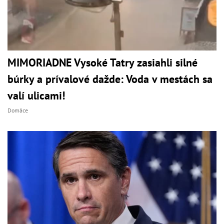
MIMORIADNE Vysoké Tatry zasiahli silné
búrky a prívalové dažde: Voda v mestách sa
valí ulicami!
Domáce