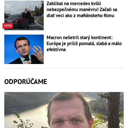
Zablikal na mercedes kvôli
nebezpečnému manévru! Začali sa
diať veci ako z mafiánskeho filmu
FOTO
Macron nešetril starý kontinent:
Európa je príliš pomalá, slabá a málo
efektívna
ODPORÚČAME