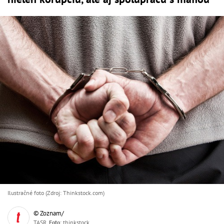
Ilustračné foto (Zdroj: Thinkstock.com)
© Zoznam/
TASR,
Foto
: thinkstock