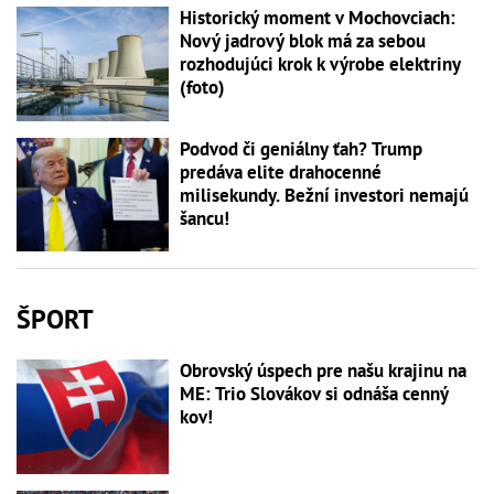
Historický moment v Mochovciach:
Nový jadrový blok má za sebou
rozhodujúci krok k výrobe elektriny
(foto)
Podvod či geniálny ťah? Trump
predáva elite drahocenné
milisekundy. Bežní investori nemajú
šancu!
ŠPORT
Obrovský úspech pre našu krajinu na
ME: Trio Slovákov si odnáša cenný
kov!