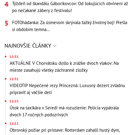
Týždeň od škandálu Gáboríkovcov: Od šokujúcich obvinení až
po nečakané zábery z festivalu!
FOTOhádanka: Za úsmevom skrývala ťažký životný boj! Prešla
si obdobím temna...
NAJNOVŠIE ČLÁNKY
12:31
AKTUÁLNE V Chorvátsku došlo k zrážke dvoch vlakov: Na
mieste zasahujú všetky záchranné zložky
12:31
VIDEOTIP Nepečené rezy Princezná: Luxusný dezert zvládnu
pripraviť aj väčšie deti
12:25
Útok na taxikára v Seredi má rozuzlenie: Polícia vypátrala
dvoch 17-ročných podozrivých
12:11
Obrovský požiar pri prístave: Rotterdam zahalil hustý dym,