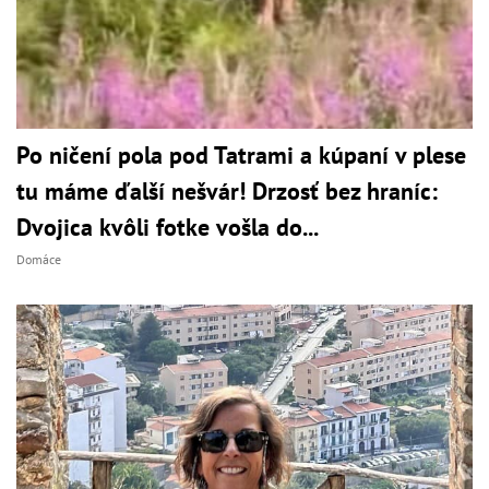
Po ničení pola pod Tatrami a kúpaní v plese
tu máme ďalší nešvár! Drzosť bez hraníc:
Dvojica kvôli fotke vošla do...
Domáce