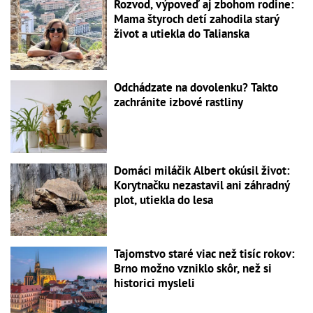
Rozvod, výpoveď aj zbohom rodine:
Mama štyroch detí zahodila starý
život a utiekla do Talianska
Odchádzate na dovolenku? Takto
zachránite izbové rastliny
Domáci miláčik Albert okúsil život:
Korytnačku nezastavil ani záhradný
plot, utiekla do lesa
Tajomstvo staré viac než tisíc rokov:
Brno možno vzniklo skôr, než si
historici mysleli