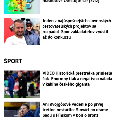
maskotov? Otestujte sa! (kvíz)
Jeden z najúspešnejších slovenských
cestovateľských projektov sa
rozpadol. Spor zakladateľov vyústil
až do konkurzu
ŠPORT
VIDEO Historická prestrelka priniesla
šok: Enormný tlak a negatívna nálada
v kabíne českého giganta
Ani dvojgólové vedenie po prvej
tretine nestačilo: Slováci po dráme
padli s Fínskom v boji o bronz