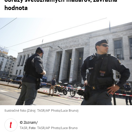
hodnota
Ilustračné foto (Zdroj: TASR/AP Photo/Luca Bruno)
© Zoznam/
TASR,
Foto
: TASR/AP Photo/Luca Bruno