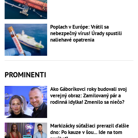
Poplach v Európe: Vrátil sa
nebezpečný vírus! Úrady spustili
naliehavé opatrenia
PROMINENTI
Ako Gáboríkovci roky budovali svoj
verejný obraz: Zamilovaný pár a
rodinná idylka! Zmenilo sa niečo?
Markizácky súťažiaci prerazil ďalšie
dno: Po kauze v šou... Ide na tom