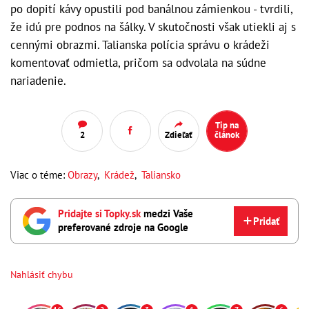
po dopití kávy opustili pod banálnou zámienkou - tvrdili,
že idú pre podnos na šálky. V skutočnosti však utiekli aj s
cennými obrazmi. Talianska polícia správu o krádeži
komentovať odmietla, pričom sa odvolala na súdne
nariadenie.
Tip na
2
Zdieľať
článok
Viac o téme:
Obrazy
,
Krádež
,
Taliansko
Pridajte si Topky.sk
medzi Vaše
Pridať
preferované zdroje na Google
Nahlásiť chybu