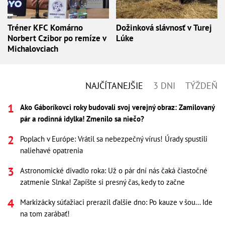
Tréner KFC Komárno
Dožinková slávnosť v Turej
Norbert Czibor po remíze v
Lúke
Michalovciach
NAJČÍTANEJŠIE
3 DNI
TÝŽDEŇ
Ako Gáboríkovci roky budovali svoj verejný obraz: Zamilovaný
pár a rodinná idylka! Zmenilo sa niečo?
Poplach v Európe: Vrátil sa nebezpečný vírus! Úrady spustili
naliehavé opatrenia
Astronomické divadlo roka: Už o pár dní nás čaká čiastočné
zatmenie Slnka! Zapíšte si presný čas, kedy to začne
Markizácky súťažiaci prerazil ďalšie dno: Po kauze v šou... Ide
na tom zarábať!