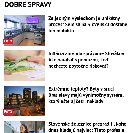
DOBRÉ SPRÁVY
Za jedným výsledkom je unikátny
proces: Sem sa na Slovensku dostane
len málokto
FOTO
Inflácia zmenila správanie Slovákov:
Ako narábať s peniazmi, keď
nechcete zbytočne riskovať?
Extrémne teploty? Byty v srdci
Bratislavy majú výnimočný systém,
ktorý ešte aj šetrí náklady
FOTO
Slovenské železnice prezradili, koho
dnes hľadajú najviac: Tieto profesie