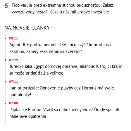
Fico varuje pred extrémne suchou budúcnosťou: Zákaz
vývozu vody nestačí, čakajú nás miliardové investície
NAJNOVŠIE ČLÁNKY
08:11
Agenti ICE pod kamerami: USA chcú zvýšiť kontrolu nad
zásahmi, zábery však nemusia zverejniť
07:29
Turecko láka Egypt do novej obrannej aliancie: K trojici krajín
sa môže pridať ďalšia veľmoc
07:11
Irán pritvrdzuje: Obnovenie plavby cez Hormuz má svoje
podmienky!
07:00
Poplach v Európe: Vrátil sa nebezpečný vírus! Úrady spustili
naliehavé opatrenia