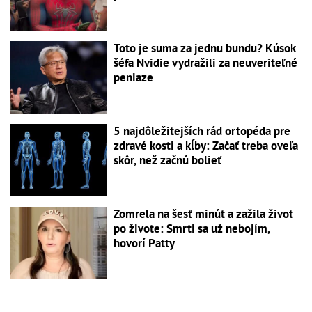
Toto je suma za jednu bundu? Kúsok
šéfa Nvidie vydražili za neuveriteľné
peniaze
5 najdôležitejších rád ortopéda pre
zdravé kosti a kĺby: Začať treba oveľa
skôr, než začnú bolieť
Zomrela na šesť minút a zažila život
po živote: Smrti sa už nebojím,
hovorí Patty