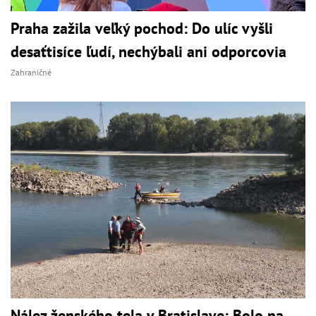
Praha zažila veľký pochod: Do ulíc vyšli
desaťtisíce ľudí, nechýbali ani odporcovia
Zahraničné
Nález ženského tela v Bratislave: Bolo na