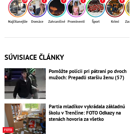
16
2
3
1
7
6
Najčítanejšie
Domáce
Zahraničné
Prominenti
Šport
Krimi
Zaují
SÚVISIACE ČLÁNKY
Pomôžte polícii pri pátraní po dvoch
mužoch: Prepadli staršiu ženu (57)
Partia mladíkov vykrádala základnú
školu v Trenčíne: FOTO Odkazy na
stenách hovoria za všetko
FOTO