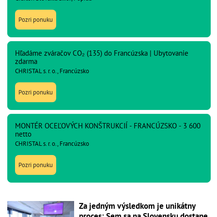
Pozri ponuku
Hľadáme zváračov CO₂ (135) do Francúzska | Ubytovanie
zdarma
CHRISTAL s. r. o., Francúzsko
Pozri ponuku
MONTÉR OCEĽOVÝCH KONŠTRUKCIÍ - FRANCÚZSKO - 3 600
netto
CHRISTAL s. r. o., Francúzsko
Pozri ponuku
Za jedným výsledkom je unikátny
proces: Sem sa na Slovensku dostane