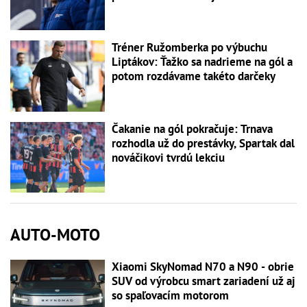
Tréner Ružomberka po výbuchu
Liptákov: Ťažko sa nadrieme na gól a
potom rozdávame takéto darčeky
Čakanie na gól pokračuje: Trnava
rozhodla už do prestávky, Spartak dal
nováčikovi tvrdú lekciu
AUTO-MOTO
Xiaomi SkyNomad N70 a N90 - obrie
SUV od výrobcu smart zariadení už aj
so spaľovacím motorom