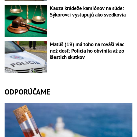
Kauza krádeže kamiónov na súde:
Sýkorovci vystupujú ako svedkovia
Matúš (19) má toho na rováši viac
než dosť: Polícia ho obvinila až zo
šiestich skutkov
ODPORÚČAME