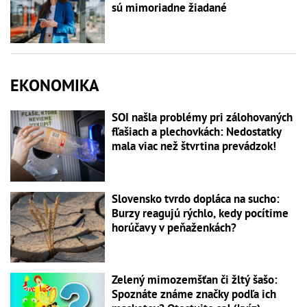
sú mimoriadne žiadané
EKONOMIKA
SOI našla problémy pri zálohovaných
fľašiach a plechovkách: Nedostatky
mala viac než štvrtina prevádzok!
Slovensko tvrdo dopláca na sucho:
Burzy reagujú rýchlo, kedy pocítime
horúčavy v peňaženkách?
Zelený mimozemšťan či žltý šašo:
Spoznáte známe značky podľa ich