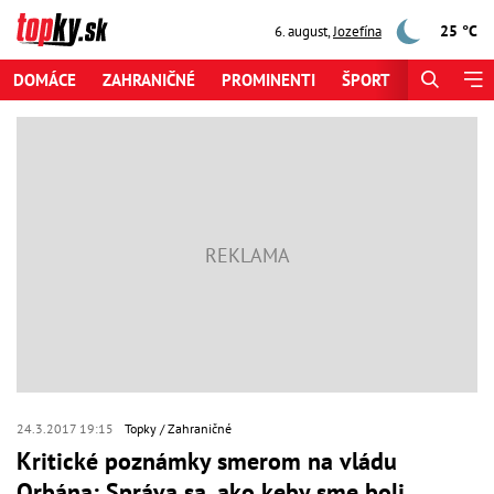
25 °C
6. august
,
Jozefína
DOMÁCE
ZAHRANIČNÉ
PROMINENTI
ŠPORT
ZAUJÍMAV
24.3.2017 19:15
Topky
Zahraničné
Kritické poznámky smerom na vládu
Orbána: Správa sa, ako keby sme boli