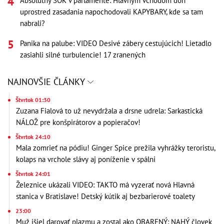
Absolútny ŠOK v parlamente: Hlavným vchodom doň
uprostred zasadania napochodovali KAPYBARY, kde sa tam
nabrali?
Panika na palube: VIDEO Desivé zábery cestujúcich! Lietadlo
zasiahli silné turbulencie! 17 zranených
NAJNOVŠIE ČLÁNKY
Štvrtok 01:30
Zuzana Fialová to už nevydržala a drsne udrela: Sarkastická
NÁLOŽ pre konšpirátorov a popieračov!
Štvrtok 24:10
Mala zomrieť na pódiu! Ginger Spice prežila vyhrážky teroristu,
kolaps na vrchole slávy aj poníženie v spálni
Štvrtok 24:01
Železnice ukázali VIDEO: TAKTO má vyzerať nová Hlavná
stanica v Bratislave! Detský kútik aj bezbarierové toalety
23:00
Muž išiel darovať plazmu a zostal ako OBARENÝ: NAHÝ človek