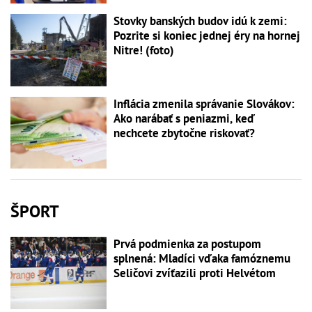
Stovky banských budov idú k zemi:
Pozrite si koniec jednej éry na hornej
Nitre! (foto)
Inflácia zmenila správanie Slovákov:
Ako narábať s peniazmi, keď
nechcete zbytočne riskovať?
ŠPORT
Prvá podmienka za postupom
splnená: Mladíci vďaka famóznemu
Seličovi zvíťazili proti Helvétom