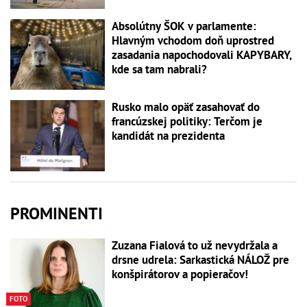
Absolútny ŠOK v parlamente:
Hlavným vchodom doň uprostred
zasadania napochodovali KAPYBARY,
kde sa tam nabrali?
Rusko malo opäť zasahovať do
francúzskej politiky: Terčom je
kandidát na prezidenta
PROMINENTI
Zuzana Fialová to už nevydržala a
drsne udrela: Sarkastická NÁLOŽ pre
konšpirátorov a popieračov!
FOTO