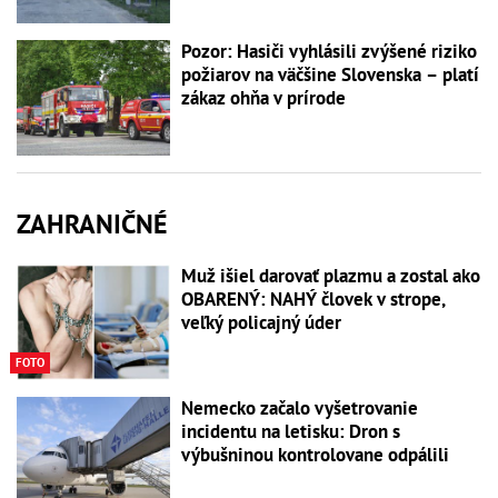
Pozor: Hasiči vyhlásili zvýšené riziko
požiarov na väčšine Slovenska – platí
zákaz ohňa v prírode
ZAHRANIČNÉ
Muž išiel darovať plazmu a zostal ako
OBARENÝ: NAHÝ človek v strope,
veľký policajný úder
FOTO
Nemecko začalo vyšetrovanie
incidentu na letisku: Dron s
výbušninou kontrolovane odpálili