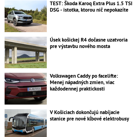
TEST: Škoda Karoq Extra Plus 1.5 TSI
DSG - istotka, ktorou nič nepokazíte
Úsek košickej R4 dočasne uzatvoria
pre výstavbu nového mosta
Volkswagen Caddy po facelifte:
Menej nápadných zmien, viac
každodennej praktickosti
V Košiciach dokončujú nabíjacie
stanice pre nové kĺbové elektrobusy