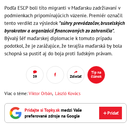
Podľa ESĽP boli títo migranti v Maďarsku zadržiavaní v
podmienkach pripomínajúcich väzenie. Premiér označil
tento verdikt za výsledok
"súhry prevádzačov, bruselských
byrokratov a organizácií financovaných zo zahraničia".
Bývalý šéf maďarskej diplomacie k tomuto prípadu
podotkol, že je zarážajúce, že terajšia maďarská by bola
schopná sa pustiť aj do boja proti ľudským právam.
Tip na
39
Zdieľať
článok
Viac o téme:
Viktor Orbán
,
László Kovács
Pridajte si Topky.sk
medzi Vaše
Pridať
preferované zdroje na Google