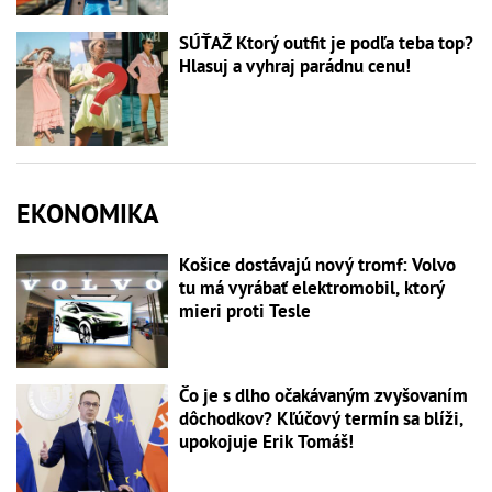
SÚŤAŽ Ktorý outfit je podľa teba top?
Hlasuj a vyhraj parádnu cenu!
EKONOMIKA
Košice dostávajú nový tromf: Volvo
tu má vyrábať elektromobil, ktorý
mieri proti Tesle
Čo je s dlho očakávaným zvyšovaním
dôchodkov? Kľúčový termín sa blíži,
upokojuje Erik Tomáš!