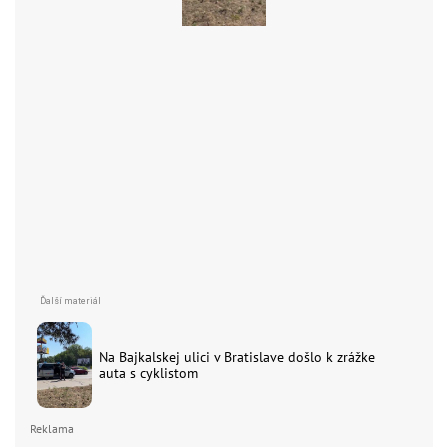
Na Bajkalskej ulici v Bratislave došlo k zrážke
auta s cyklistom
Reklama