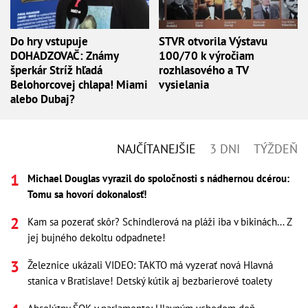
Do hry vstupuje
STVR otvorila Výstavu
DOHADZOVAČ: Známy
100/70 k výročiam
šperkár Stríž hľadá
rozhlasového a TV
Belohorcovej chlapa! Miami
vysielania
alebo Dubaj?
NAJČÍTANEJŠIE
3 DNI
TÝŽDEŇ
Michael Douglas vyrazil do spoločnosti s nádhernou dcérou:
Tomu sa hovorí dokonalosť!
Kam sa pozerať skôr? Schindlerová na pláži iba v bikinách... Z
jej bujného dekoltu odpadnete!
Železnice ukázali VIDEO: TAKTO má vyzerať nová Hlavná
stanica v Bratislave! Detský kútik aj bezbarierové toalety