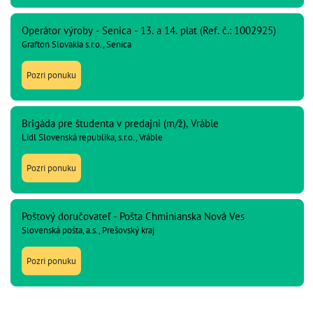
Operátor výroby - Senica - 13. a 14. plat (Ref. č.: 1002925)
Grafton Slovakia s.r.o., Senica
Pozri ponuku
Brigáda pre študenta v predajni (m/ž), Vráble
Lidl Slovenská republika, s.r.o., Vráble
Pozri ponuku
Poštový doručovateľ - Pošta Chminianska Nová Ves
Slovenská pošta, a.s., Prešovský kraj
Pozri ponuku