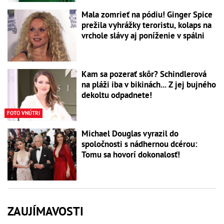
Mala zomrieť na pódiu! Ginger Spice
prežila vyhrážky teroristu, kolaps na
vrchole slávy aj poníženie v spálni
Kam sa pozerať skôr? Schindlerová
na pláži iba v bikinách... Z jej bujného
dekoltu odpadnete!
FOTO VNÚTRI
Michael Douglas vyrazil do
spoločnosti s nádhernou dcérou:
Tomu sa hovorí dokonalosť!
ZAUJÍMAVOSTI