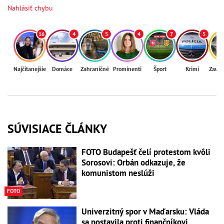
Nahlásiť chybu
16
4
5
4
7
5
Najčítanejšie
Domáce
Zahraničné
Prominenti
Šport
Krimi
Zaují
SÚVISIACE ČLÁNKY
FOTO Budapešť čelí protestom kvôli
Sorosovi: Orbán odkazuje, že
komunistom neslúži
FOTO
Univerzitný spor v Maďarsku: Vláda
sa postavila proti finančníkovi