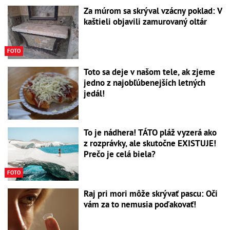
Za múrom sa skrýval vzácny poklad: V
kaštieli objavili zamurovaný oltár
FOTO
Toto sa deje v našom tele, ak zjeme
jedno z najobľúbenejších letných
jedál!
To je nádhera! TÁTO pláž vyzerá ako
z rozprávky, ale skutočne EXISTUJE!
Prečo je celá biela?
FOTO
Raj pri mori môže skrývať pascu: Oči
vám za to nemusia poďakovať!