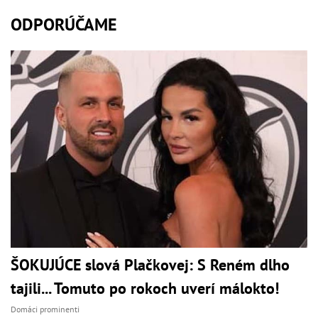
ODPORÚČAME
ŠOKUJÚCE slová Plačkovej: S Reném dlho
tajili... Tomuto po rokoch uverí málokto!
Domáci prominenti