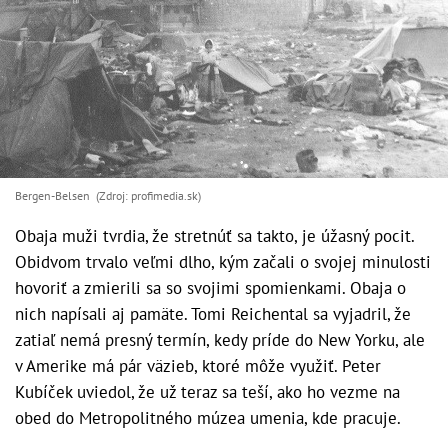
Bergen-Belsen (Zdroj: profimedia.sk)
Obaja muži tvrdia, že stretnúť sa takto, je úžasný pocit.
Obidvom trvalo veľmi dlho, kým začali o svojej minulosti
hovoriť a zmierili sa so svojimi spomienkami. Obaja o
nich napísali aj pamäte. Tomi Reichental sa vyjadril, že
zatiaľ nemá presný termín, kedy príde do New Yorku, ale
v Amerike má pár väzieb, ktoré môže využiť. Peter
Kubíček uviedol, že už teraz sa teší, ako ho vezme na
obed do Metropolitného múzea umenia, kde pracuje.