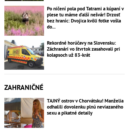
Po ničení pola pod Tatrami a kúpaní v
plese tu máme ďalší nešvár! Drzosť
bez hraníc: Dvojica kvôli fotke vošla
do...
Rekordné horúčavy na Slovensku:
Záchranári vo štvrtok zasahovali pri
kolapsoch už 83-krát
ZAHRANIČNÉ
TAJNÝ ostrov v Chorvátsku! Manželia
odhalili dovolenku plnú neviazaného
sexu a pikatné detaily