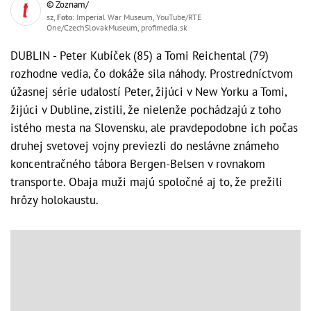
© Zoznam/
sz,
Foto
: Imperial War Museum, YouTube/RTE
One/CzechSlovakMuseum, profimedia.sk
DUBLIN - Peter Kubíček (85) a Tomi Reichental (79)
rozhodne vedia, čo dokáže sila náhody. Prostredníctvom
úžasnej série udalostí Peter, žijúci v New Yorku a Tomi,
žijúci v Dubline, zistili, že nielenže pochádzajú z toho
istého mesta na Slovensku, ale pravdepodobne ich počas
druhej svetovej vojny previezli do neslávne známeho
koncentračného tábora Bergen-Belsen v rovnakom
transporte. Obaja muži majú spoločné aj to, že prežili
hrôzy holokaustu.