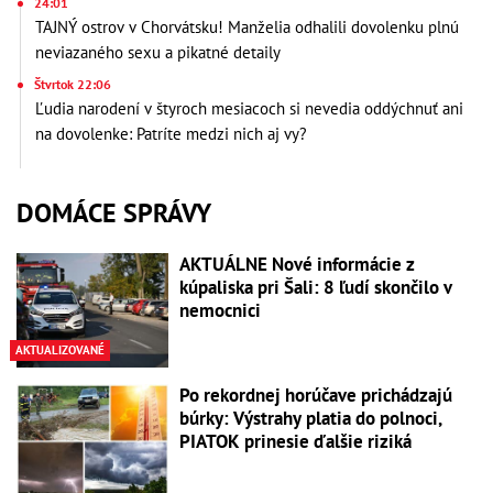
24:01
TAJNÝ ostrov v Chorvátsku! Manželia odhalili dovolenku plnú
neviazaného sexu a pikatné detaily
Štvrtok 22:06
Ľudia narodení v štyroch mesiacoch si nevedia oddýchnuť ani
na dovolenke: Patríte medzi nich aj vy?
DOMÁCE SPRÁVY
AKTUÁLNE Nové informácie z
kúpaliska pri Šali: 8 ľudí skončilo v
nemocnici
AKTUALIZOVANÉ
Po rekordnej horúčave prichádzajú
búrky: Výstrahy platia do polnoci,
PIATOK prinesie ďalšie riziká