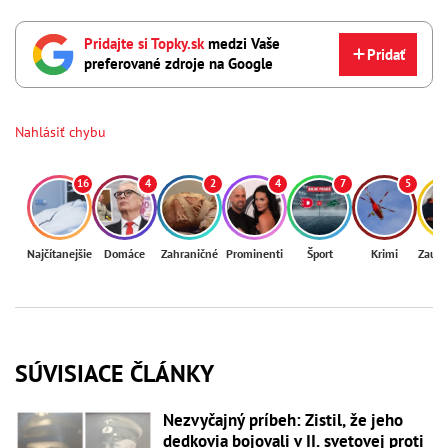
Pridajte si Topky.sk
medzi Vaše
Pridať
preferované zdroje na Google
Nahlásiť chybu
16
4
2
4
7
5
Najčítanejšie
Domáce
Zahraničné
Prominenti
Šport
Krimi
Zaují
SÚVISIACE ČLÁNKY
Nezvyčajný príbeh: Zistil, že jeho
dedkovia bojovali v II. svetovej proti