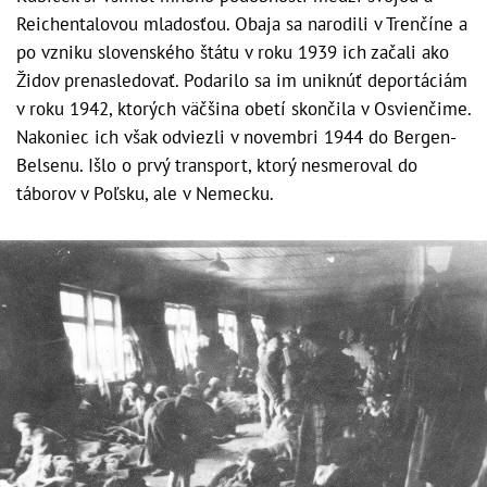
Reichentalovou mladosťou. Obaja sa narodili v Trenčíne a
po vzniku slovenského štátu v roku 1939 ich začali ako
Židov prenasledovať. Podarilo sa im uniknúť deportáciám
v roku 1942, ktorých väčšina obetí skončila v Osvienčime.
Nakoniec ich však odviezli v novembri 1944 do Bergen-
Belsenu. Išlo o prvý transport, ktorý nesmeroval do
táborov v Poľsku, ale v Nemecku.