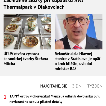
Záchranné zložky pri kúpalisku AVA
Thermalpark v Diakovciach
ÚĽUV otvára výstavu
Rekonštrukcia Hlavnej
keramickej tvorby Štefana
stanice v Bratislave je opäť
Mlícha
o krok bližšie, uviedol
minister Ráž
NAJČÍTANEJŠIE
3 DNI
TÝŽDEŇ
TAJNÝ ostrov v Chorvátsku! Manželia odhalili dovolenku plnú
neviazaného sexu a pikatné detaily