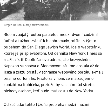
Bergen-Belsen (Zdroj: profimedia.sk)
Bloom zaujatý toutou paralelou medzi dvomi cudzími
ľuďmi a túžbou zviesť ich dohromady, prišiel s týmto
príbehom do San Diego Jewish World. Ide o webstránku,
ktorej je prispievateľom. Od denníka New York Times sa
snažil zistiť Dublinčanovu adresu, ale bezvýsledne.
Napokon sa správa o Bloomovom záujme dostala až do
Írska a zrazu pristál v schránke webového portálu e-mail
priamo od Tomiho. Písalo sa v ňom, že má záujem o
kontakt na Kubíčeka, pretože by sa s ním rád stretol
niekedy osobne, keď bude mať cestu do New Yorku.
Od začiatku tohto týždňa prebieha medzi mužmi