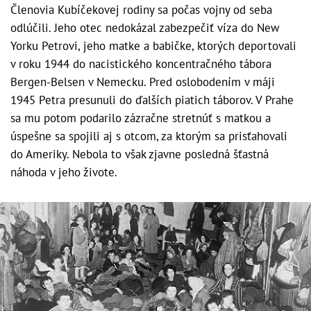
Členovia Kubíčekovej rodiny sa počas vojny od seba
odlúčili. Jeho otec nedokázal zabezpečiť víza do New
Yorku Petrovi, jeho matke a babičke, ktorých deportovali
v roku 1944 do nacistického koncentračného tábora
Bergen-Belsen v Nemecku. Pred oslobodením v máji
1945 Petra presunuli do ďalších piatich táborov. V Prahe
sa mu potom podarilo zázračne stretnúť s matkou a
úspešne sa spojili aj s otcom, za ktorým sa prisťahovali
do Ameriky. Nebola to však zjavne posledná šťastná
náhoda v jeho živote.