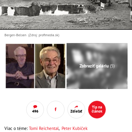
Bergen-Belsen (Zdroj: profimedia.sk)
Zobraziť galériu
(5)
Tip na
496
Zdieľať
článok
Viac o téme:
Tomi Reichental
,
Peter Kubíček