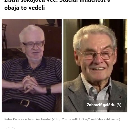
obaja to vedeli
Zobraziť galériu
(5)
Peter Kubíček a Tomi Reichental (Zdroj: YouTube/RTE One/CzechSlovakMuseum)