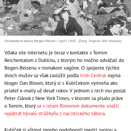
Oslobodenie tábora Bergen-Belsen v apríli 1945. (Zdroj: Imperial War Museum)
Vďaka sile internetu je teraz v kontakte s Tomim
Reichentalom z Dublinu, s ktorým ho možno odvážali do
Begen-Belsenu v rovnakom vagóne. O spojenie týchto
dvoch mužov sa však zaslúžil podľa
Irish Central
najmä
bloger Dan Bloom, ktorý si s Kubíčekom vymieňa ako
priateľ e-maily už desať rokov. V jednom z nich mu poslal
Peter článok z New York Times, v ktorom sa písalo práve
o Tomim, ktorý
sa v istom filmovom dokumente snažil
vypátrať bývalú strážkyňu z nacistického tábora
.
Kubíček si všimol mnoho podobností medzi svojou a