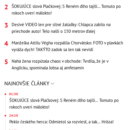
ŠOKUJÚCE slová Plačkovej: S Reném dlho tajili... Tomuto po
rokoch uverí málokto!
Desivé VIDEO len pre silné žalúdky: Chlapca zabilo na
priechode auto! Telo našli o 150 metrov ďalej
Manželka Attilu Végha rozpálila Chorvátsko: FOTO v plavkách
vyráža dych! TAKÝTO zadok sa len tak nevidí
Nahá žena rozpútala chaos v obchode: Tvrdila, že je v
Anglicku, spomínala Jobsa aj amfetamín
NAJNOVŠIE ČLÁNKY
01:30
ŠOKUJÚCE slová Plačkovej: S Reném dlho tajili... Tomuto po
rokoch uverí málokto!
24:10
Peklo českého herca: Odmietol sa rozviesť, a tak... Hrôza!