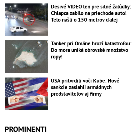
Desivé VIDEO len pre silné žalúdky:
Chlapca zabilo na priechode auto!
Telo našli o 150 metrov ďalej
Tanker pri Ománe hrozí katastrofou:
Do mora uniká obrovské množstvo
ropy!
USA pritvrdili voči Kube: Nové
sankcie zasiahli armádnych
predstaviteľov aj firmy
PROMINENTI