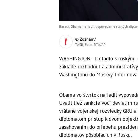
Barack Obama nariadil vypovedanie ruských diplom
© Zoznam/
TASR,
Foto
: SITA/AP
WASHINGTON - Lietadlo s ruskými 
základe rozhodnutia administratív
Washingtonu do Moskvy. Informoval
Obama vo štvrtok nariadil vypoveda
Uvalil tiež sankcie voči deviatim 
vrátane vojenskej rozviedky GRU a 
diplomatom prístup k dvom objekt
zasahovaním do priebehu prezident
diplomatov pôsobiacich v Rusku.