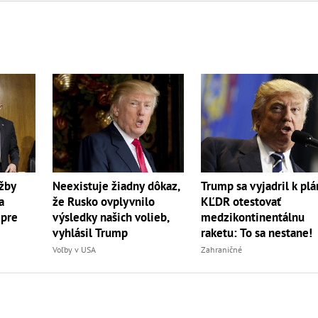
užby
Neexistuje žiadny dôkaz,
Trump sa vyjadril k pl
a
že Rusko ovplyvnilo
KĽDR otestovať
 pre
výsledky našich volieb,
medzikontinentálnu
vyhlásil Trump
raketu: To sa nestane!
Voľby v USA
Zahraničné