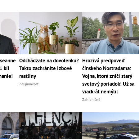
oseanne
Odchádzate na dovolenku?
Hrozivá predpoveď
 kíl
Takto zachránite izbové
čínskeho Nostradama:
nanie!
rastliny
Vojna, ktorá zničí starý
svetový poriadok! Už sa
Zaujímavosti
viackrát nemýlil
Zahraničné