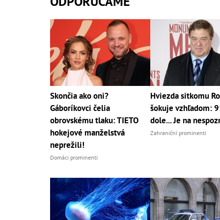
ODPORÚČAME
Skončia ako oni?
Hviezda sitkomu R
Gáboríkovci čelia
šokuje vzhľadom: 91
obrovskému tlaku: TIETO
dole... Je na nespoz
hokejové manželstvá
Zahraniční prominenti
neprežili!
Domáci prominenti