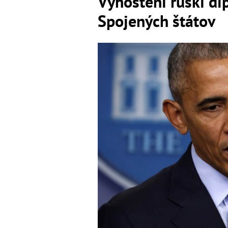
Vyhostení ruskí di
Spojených štátov