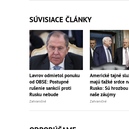
SÚVISIACE ČLÁNKY
Lavrov odmietol ponuku
Americké tajné sl
od OBSE: Postupné
majú ťažké srdce n
rušenie sankcií proti
Rusko: Sú hrozbou
Rusku nebude
naše záujmy
Zahraničné
Zahraničné