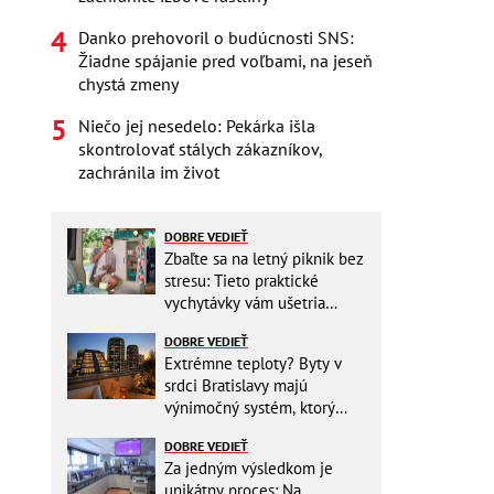
Danko prehovoril o budúcnosti SNS:
Žiadne spájanie pred voľbami, na jeseň
chystá zmeny
Niečo jej nesedelo: Pekárka išla
skontrolovať stálych zákazníkov,
zachránila im život
DOBRE VEDIEŤ
Zbaľte sa na letný piknik bez
stresu: Tieto praktické
vychytávky vám ušetria
miesto v batohu!
DOBRE VEDIEŤ
Extrémne teploty? Byty v
srdci Bratislavy majú
výnimočný systém, ktorý
ešte aj šetrí náklady
DOBRE VEDIEŤ
Za jedným výsledkom je
unikátny proces: Na