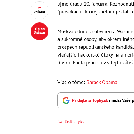
ujme úradu 20. januára. Rozhodnut
"provokáciu, ktorej cieľom je ďalš
Zdieľať
Tip na
Moskva odmieta obvinenia Washingto
článok
a súkromné osoby, aby okrem iného
prospech republikánskeho kandidáta
vlaňajšie hackerské útoky na ame
Rusko. Podľa jeho slov v tejto zále
Viac o téme:
Barack Obama
Pridajte si Topky.sk
medzi Vaše p
Nahlásiť chybu