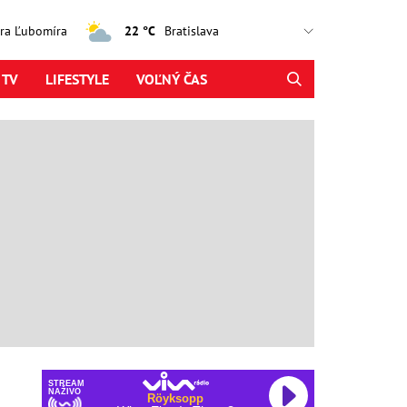
jtra Ľubomíra
22 °C
 TV
LIFESTYLE
VOĽNÝ ČAS
STREAM
NAŽIVO
Röyksopp