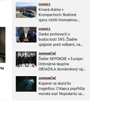
DOMÁCE
Krvavá dráma v
Krompachoch: Rodinné
spory riešili hromadnou
bitkou s lopatami a nožom!
DOMÁCE
Danko prehovoril o
budúcnosti SNS: Žiadne
spájanie pred voľbami, na
jeseň chystá zmeny
ZAHRANIČNÉ
Ďalšie NEPOKOJE v Európe:
Ozbrojená skupina
ánu
OBSADILA dovolenkový raj,
TOTO odkazuje všetkým
ZAHRANIČNÉ
turistom!
Kúpanie sa skončilo
tragédiou: Chlapca popŕhlila
morská osa! Nepodarilo sa
ho zachrániť