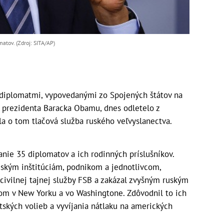
atov. (Zdroj: SITA/AP)
diplomatmi, vypovedanými zo Spojených štátov na
y prezidenta Baracka Obamu, dnes odletelo z
a o tom tlačová služba ruského veľvyslanectva.
nie 35 diplomatov a ich rodinných príslušníkov.
ruským inštitúciám, podnikom a jednotlivcom,
civilnej tajnej služby FSB a zakázal zvyšným ruským
om v New Yorku a vo Washingtone. Zdôvodnil to ich
ských volieb a vyvíjania nátlaku na amerických