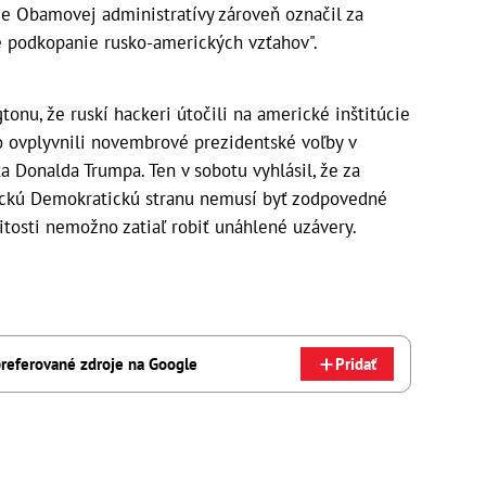
ie Obamovej administratívy zároveň označil za
ie podkopanie rusko-amerických vzťahov".
nu, že ruskí hackeri útočili na americké inštitúcie
 ovplyvnili novembrové prezidentské voľby v
 Donalda Trumpa. Ten v sobotu vyhlásil, že za
rickú Demokratickú stranu nemusí byť zodpovedné
žitosti nemožno zatiaľ robiť unáhlené uzávery.
referované zdroje na Google
Pridať