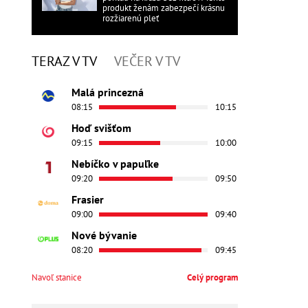
produkt ženám zabezpečí krásnu
rozžiarenú pleť
TERAZ V TV
VEČER V TV
Malá princezná
08:15
10:15
Hoď svišťom
09:15
10:00
Nebíčko v papuľke
09:20
09:50
Frasier
09:00
09:40
Nové bývanie
08:20
09:45
Navoľ stanice
Celý program