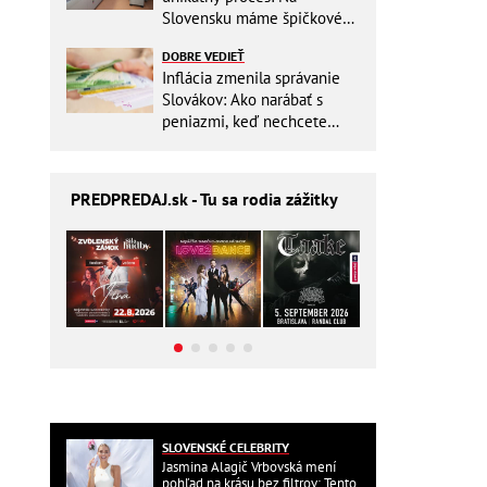
Slovensku máme špičkové
pracovisko
DOBRE VEDIEŤ
Inflácia zmenila správanie
Slovákov: Ako narábať s
peniazmi, keď nechcete
zbytočne riskovať?
PREDPREDAJ
.sk - Tu sa rodia zážitky
SLOVENSKÉ CELEBRITY
Jasmina Alagič Vrbovská mení
pohľad na krásu bez filtrov: Tento