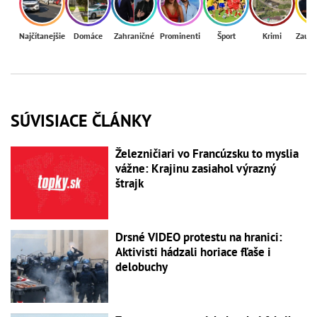
Najčítanejšie
Domáce
Zahraničné
Prominenti
Šport
Krimi
Zaují
SÚVISIACE ČLÁNKY
Železničiari vo Francúzsku to myslia
vážne: Krajinu zasiahol výrazný
štrajk
Drsné VIDEO protestu na hranici:
Aktivisti hádzali horiace fľaše i
delobuchy