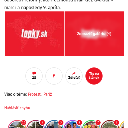
marci a naposledy 9. apríla.
Zobraziť galériu
(4)
Tip na
28
Zdieľať
článok
Viac o téme:
Protest
,
Paríž
Nahlásiť chybu
16
5
3
2
7
2