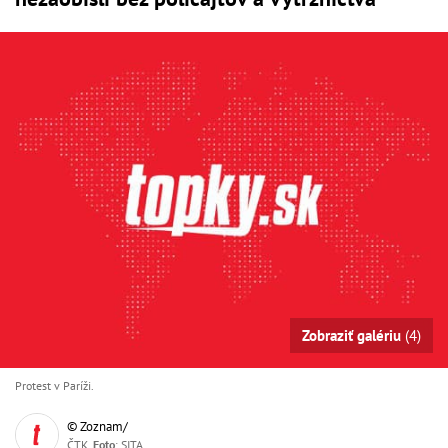
Zobraziť galériu
(4)
Protest v Paríži.
© Zoznam/
ČTK,
Foto
: SITA