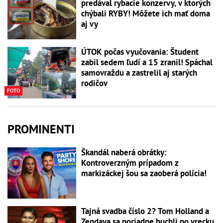
predával rybacie konzervy, v ktorých
chýbali RYBY! Môžete ich mať doma
aj vy
ÚTOK počas vyučovania: Študent
zabil sedem ľudí a 15 zranil! Spáchal
samovraždu a zastrelil aj starých
rodičov
FOTO
PROMINENTI
Škandál naberá obrátky:
Kontroverzným prípadom z
markizáckej šou sa zaoberá polícia!
Tajná svadba číslo 2? Tom Holland a
Zendaya sa poriadne buchli po vrecku