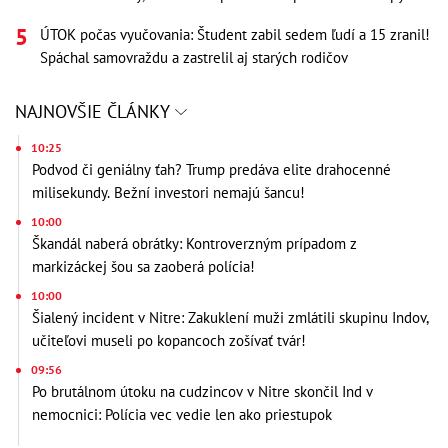
ÚTOK počas vyučovania: Študent zabil sedem ľudí a 15 zranil!
Spáchal samovraždu a zastrelil aj starých rodičov
NAJNOVŠIE ČLÁNKY
10:25
Podvod či geniálny ťah? Trump predáva elite drahocenné
milisekundy. Bežní investori nemajú šancu!
10:00
Škandál naberá obrátky: Kontroverzným prípadom z
markizáckej šou sa zaoberá polícia!
10:00
Šialený incident v Nitre: Zakuklení muži zmlátili skupinu Indov,
učiteľovi museli po kopancoch zošívať tvár!
09:56
Po brutálnom útoku na cudzincov v Nitre skončil Ind v
nemocnici: Polícia vec vedie len ako priestupok