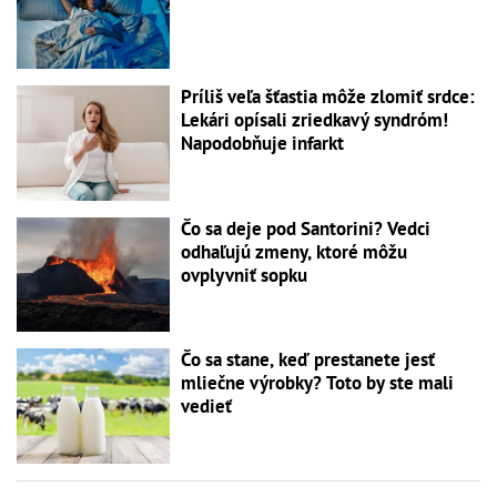
Príliš veľa šťastia môže zlomiť srdce:
Lekári opísali zriedkavý syndróm!
Napodobňuje infarkt
Čo sa deje pod Santorini? Vedci
odhaľujú zmeny, ktoré môžu
ovplyvniť sopku
Čo sa stane, keď prestanete jesť
mliečne výrobky? Toto by ste mali
vedieť