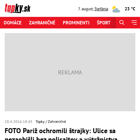
23 °C
7. august
,
Štefánia
DOMÁCE
ZAHRANIČNÉ
PROMINENTI
ŠPORT
ZAUJÍMAV
28.4.2016 18:45
Topky
Zahraničné
FOTO Paríž ochromili štrajky: Ulice sa
nezaobišli bez policajtov a výtržníctva