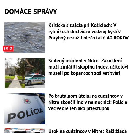
DOMÁCE SPRÁVY
Kritická situácia pri Košiciach: V
rybníkoch dochádza voda aj kyslík!
Porybný nezažil niečo také 40 ROKOV
FOTO
Šialený incident v Nitre: Zakuklení
muži zmlátili skupinu Indov, učiteľovi
museli po kopancoch zošívať tvár!
Po brutálnom útoku na cudzincov v
Nitre skončil Ind v nemocnici: Polícia
vec vedie len ako priestupok
Útok na cudzincov v Nitre: Raši žiada