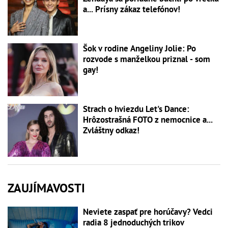
a... Prísny zákaz telefónov!
Šok v rodine Angeliny Jolie: Po
rozvode s manželkou priznal - som
gay!
Strach o hviezdu Let's Dance:
Hrôzostrašná FOTO z nemocnice a...
Zvláštny odkaz!
ZAUJÍMAVOSTI
Neviete zaspať pre horúčavy? Vedci
radia 8 jednoduchých trikov