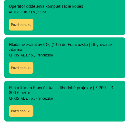
Operátor oddelenia kompletizácie kolies
ACTIVE JOB, s.r.o., Žilina
Pozri ponuku
Hľadáme zváračov CO₂ (135) do Francúzska | Ubytovanie
zdarma
CHRISTAL s. r. o., Francúzsko
Pozri ponuku
Elektrikár do Francúzska – dlhodobé projekty | 3 200 – 3
800 € netto
CHRISTAL s. r. o., Francúzsko
Pozri ponuku