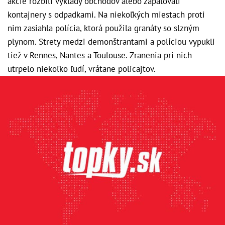
akcie rozbili výklady obchodov alebo zapaľovali
kontajnery s odpadkami. Na niekoľkých miestach proti
nim zasiahla polícia, ktorá použila granáty so slzným
plynom.
Strety medzi demonštrantami a políciou vypukli
tiež v Rennes, Nantes a Toulouse. Zranenia pri nich
utrpelo niekoľko ľudí, vrátane policajtov.