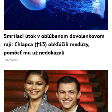
Smrtiaci útok v obľúbenom dovolenkovom
raji: Chlapca (†13) obkľúčili medúzy,
pomôcť mu už nedokázali
Zahraničné