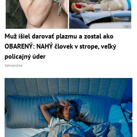
Muž išiel darovať plazmu a zostal ako
OBARENÝ: NAHÝ človek v strope, veľký
policajný úder
Zahraničné