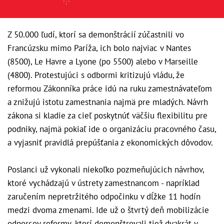
Z 50.000 ľudí, ktorí sa demonštrácií zúčastnili vo
Francúzsku mimo Paríža, ich bolo najviac v Nantes
(8500), Le Havre a Lyone (po 5500) alebo v Marseille
(4800).
Protestujúci s odbormi kritizujú vládu, že
reformou Zákonníka práce idú na ruku zamestnávateľom
a znižujú istotu zamestnania najmä pre mladých. Návrh
zákona si kladie za cieľ poskytnúť väčšiu flexibilitu pre
podniky, najmä pokiaľ ide o organizáciu pracovného času,
a vyjasniť pravidlá prepúšťania z ekonomických dôvodov.
Poslanci už vykonali niekoľko pozmeňujúcich návrhov,
ktoré vychádzajú v ústrety zamestnancom - napríklad
zaručením nepretržitého odpočinku v dĺžke 11 hodín
medzi dvoma zmenami.
Ide už o štvrtý deň mobilizácie
odporcov reformy, ktorí demonštrovali tiež dvakrát v