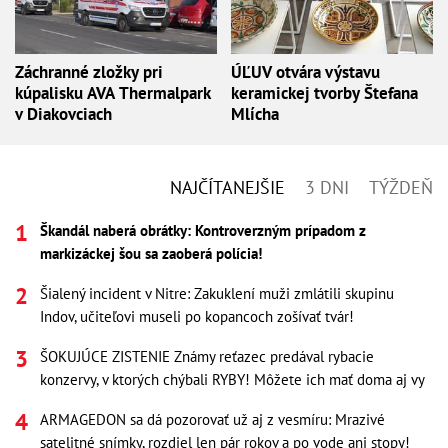
Záchranné zložky pri
ÚĽUV otvára výstavu
kúpalisku AVA Thermalpark
keramickej tvorby Štefana
v Diakovciach
Mlícha
NAJČÍTANEJŠIE
3 DNI
TÝŽDEŇ
Škandál naberá obrátky: Kontroverzným prípadom z
markizáckej šou sa zaoberá polícia!
Šialený incident v Nitre: Zakuklení muži zmlátili skupinu
Indov, učiteľovi museli po kopancoch zošívať tvár!
ŠOKUJÚCE ZISTENIE Známy reťazec predával rybacie
konzervy, v ktorých chýbali RYBY! Môžete ich mať doma aj vy
ARMAGEDON sa dá pozorovať už aj z vesmíru: Mrazivé
satelitné snímky, rozdiel len pár rokov a po vode ani stopy!