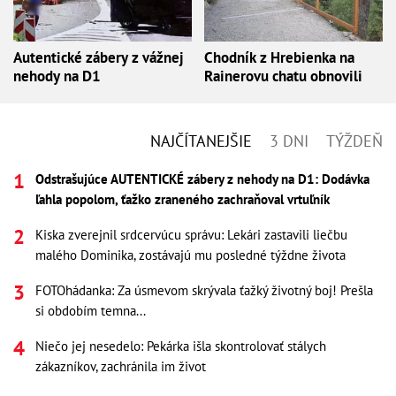
Autentické zábery z vážnej
Chodník z Hrebienka na
nehody na D1
Rainerovu chatu obnovili
NAJČÍTANEJŠIE
3 DNI
TÝŽDEŇ
Odstrašujúce AUTENTICKÉ zábery z nehody na D1: Dodávka
ľahla popolom, ťažko zraneného zachraňoval vrtuľník
Kiska zverejnil srdcervúcu správu: Lekári zastavili liečbu
malého Dominika, zostávajú mu posledné týždne života
FOTOhádanka: Za úsmevom skrývala ťažký životný boj! Prešla
si obdobím temna...
Niečo jej nesedelo: Pekárka išla skontrolovať stálych
zákazníkov, zachránila im život