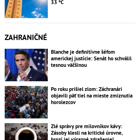
33 °C
ZAHRANIČNÉ
Blanche je definitívne šéfom
americkej justície: Senát ho schválil
tesnou väčšinou
Po roku prišiel zlom: Záchranári
objavili päť tiel na mieste zmiznutia
horolezcov
Zlé správy pre milovníkov kávy:
Zásoby klesli na kritické úrovne,
hrozí jej výrazné zdraženie!