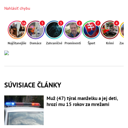
Nahlásiť chybu
16
5
3
2
7
4
Najčítanejšie
Domáce
Zahraničné
Prominenti
Šport
Krimi
Zaují
SÚVISIACE ČLÁNKY
Muž (47) týral manželku a jej deti,
hrozí mu 15 rokov za mrežami