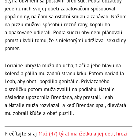
Štyria obvinení sa postavili pred súd. Podľa obžaloby
jeden z nich svojej obeti zapaľovačom spôsoboval
popáleniny, na čom sa ostatní smiali a zabávali. Nožom
na pizzu mužovi spôsobili rezné rany, kopali ho
a opakovane udierali. Podľa sudcu obvinení plánovali
pomstu kvôli tomu, že s niektorými udržiaval sexuálny
pomer.
Lorraine uhryzla muža do ucha, tlačila jeho hlavu na
kolená a pálila mu zadnú stranu krku. Potom nariadila
Leah, aby obeti popálila genitálie. Priviazaného
o stoličku potom muža zvalili na podlahu. Natalie
následne upozornila Brendana, aby prestali. Leah
a Natalie muža rozviazali a keď Brendan spal, dievčatá
mu zobrali kľúče a obeť pustili.
Prečítajte si aj
Muž (47) týral manželku a jej deti, hrozí