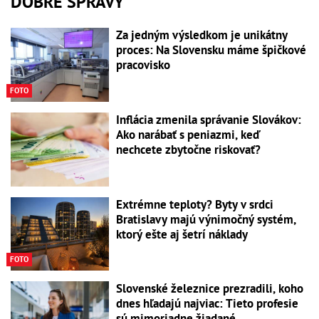
DOBRÉ SPRÁVY
Za jedným výsledkom je unikátny
proces: Na Slovensku máme špičkové
pracovisko
FOTO
Inflácia zmenila správanie Slovákov:
Ako narábať s peniazmi, keď
nechcete zbytočne riskovať?
Extrémne teploty? Byty v srdci
Bratislavy majú výnimočný systém,
ktorý ešte aj šetrí náklady
FOTO
Slovenské železnice prezradili, koho
dnes hľadajú najviac: Tieto profesie
sú mimoriadne žiadané