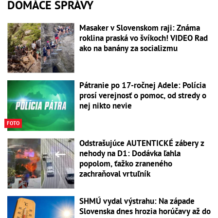
DOMÁCE SPRÁVY
Masaker v Slovenskom raji: Známa
roklina praská vo švíkoch! VIDEO Rad
ako na banány za socializmu
Pátranie po 17-ročnej Adele: Polícia
prosí verejnosť o pomoc, od stredy o
nej nikto nevie
FOTO
Odstrašujúce AUTENTICKÉ zábery z
nehody na D1: Dodávka ľahla
popolom, ťažko zraneného
zachraňoval vrtuľník
SHMÚ vydal výstrahu: Na západe
Slovenska dnes hrozia horúčavy až do