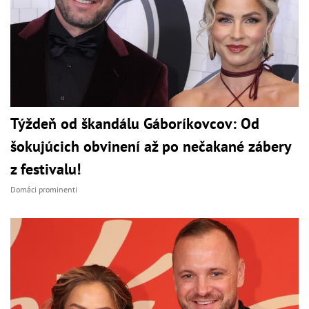
Týždeň od škandálu Gáboríkovcov: Od
šokujúcich obvinení až po nečakané zábery
z festivalu!
Domáci prominenti