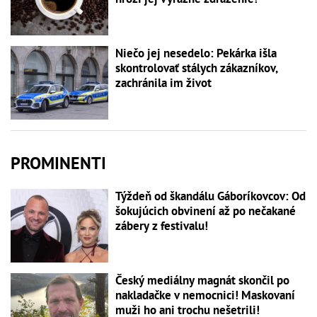
Niečo jej nesedelo: Pekárka išla
skontrolovať stálych zákazníkov,
zachránila im život
PROMINENTI
Týždeň od škandálu Gáboríkovcov: Od
šokujúcich obvinení až po nečakané
zábery z festivalu!
Český mediálny magnát skončil po
nakladačke v nemocnici! Maskovaní
muži ho ani trochu nešetrili!