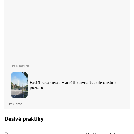
Hasiči zasahovali v areáli Slovnaftu, kde došlo k
požiaru
Reklama
Desivé praktiky