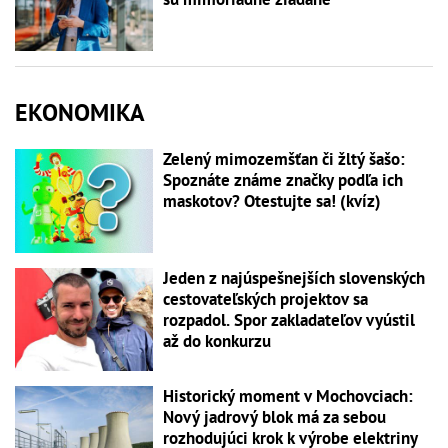
EKONOMIKA
Zelený mimozemšťan či žltý šašo:
Spoznáte známe značky podľa ich
maskotov? Otestujte sa! (kvíz)
Jeden z najúspešnejších slovenských
cestovateľských projektov sa
rozpadol. Spor zakladateľov vyústil
až do konkurzu
Historický moment v Mochovciach:
Nový jadrový blok má za sebou
rozhodujúci krok k výrobe elektriny