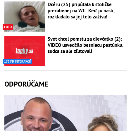
Dcéru (25) pripútala k stoličke
prerobenej na WC: Keď ju našli,
rozkladalo sa jej telo zaživa!
FOTO
Svet chcel pomstu za dievčatko (2):
VIDEO usvedčilo besniacu pestúnku,
sudca sa ale zľutoval!
173 FB INTERAKCIÍ
ODPORÚČAME