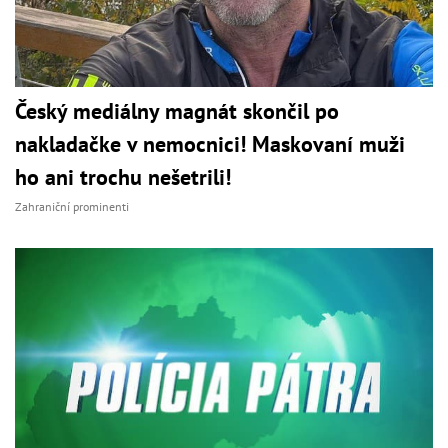
Český mediálny magnát skončil po
nakladačke v nemocnici! Maskovaní muži
ho ani trochu nešetrili!
Zahraniční prominenti