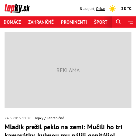
28 °C
8. august
,
Oskar
DOMÁCE
ZAHRANIČNÉ
PROMINENTI
ŠPORT
ZAUJÍMAV
24.3.2015 11:20
Topky
Zahraničné
Mladík prežil peklo na zemi: Mučili ho tri
kamarátky, kulmou mu pálili genitálie!