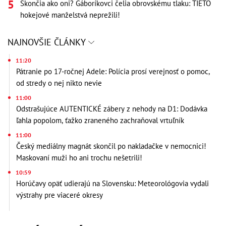
Skončia ako oni? Gáboríkovci čelia obrovskému tlaku: TIETO
hokejové manželstvá neprežili!
NAJNOVŠIE ČLÁNKY
11:20
Pátranie po 17-ročnej Adele: Polícia prosí verejnosť o pomoc,
od stredy o nej nikto nevie
11:00
Odstrašujúce AUTENTICKÉ zábery z nehody na D1: Dodávka
ľahla popolom, ťažko zraneného zachraňoval vrtuľník
11:00
Český mediálny magnát skončil po nakladačke v nemocnici!
Maskovaní muži ho ani trochu nešetrili!
10:59
Horúčavy opäť udierajú na Slovensku: Meteorológovia vydali
výstrahy pre viaceré okresy