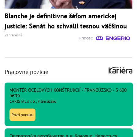
Blanche je definitívne šéfom americkej
justície: Senát ho schválil tesnou väčšinou
Zahraničné
Pracovné pozície
MONTÉR OCEĽOVÝCH KONŠTRUKCIÍ - FRANCÚZSKO - 3 600
netto
CHRISTAL s. r. o., Francúzsko
Pozri ponuku
Оператор/ка виробництва в м. Кочовце. Надається