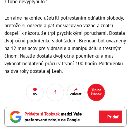
z toho nevyplynulo."
Lorraine nakoniec ušetrili potrestaním odňatím slobody,
pretože si odsedela päť mesiacov vo väzbe a znalci
dospeli k názoru, že trpí psychickými poruchami. Dostala
dvojročnú podmienku s dohľadom. Brendan bol uväznený
na 12 mesiacov pre vlámanie a manipuláciu s trestným
činom. Natalie dostala dvojročnú podmienku a musí
vykonať neplatenú prácu v trvaní 100 hodín. Podmienku
na dva roky dostala aj Leah.
Tip na
85
Zdieľať
článok
Pridajte si Topky.sk
medzi Vaše
Pridať
preferované zdroje na Google