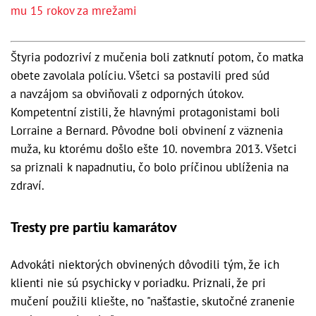
mu 15 rokov za mrežami
Štyria podozriví z mučenia boli zatknutí potom, čo matka
obete zavolala políciu. Všetci sa postavili pred súd
a navzájom sa obviňovali z odporných útokov.
Kompetentní zistili, že hlavnými protagonistami boli
Lorraine a Bernard. Pôvodne boli obvinení z väznenia
muža, ku ktorému došlo ešte 10. novembra 2013. Všetci
sa priznali k napadnutiu, čo bolo príčinou ublíženia na
zdraví.
Tresty pre partiu kamarátov
Advokáti niektorých obvinených dôvodili tým, že ich
klienti nie sú psychicky v poriadku. Priznali, že pri
mučení použili kliešte, no "našťastie, skutočné zranenie