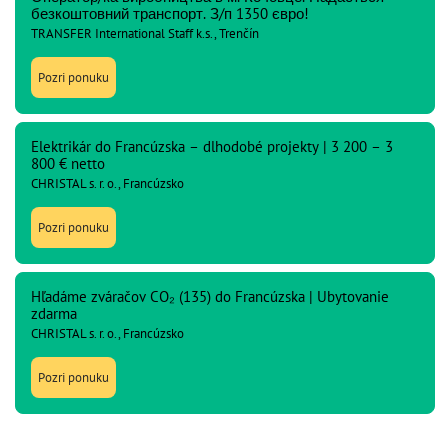
безкоштовний транспорт. З/п 1350 євро!
TRANSFER International Staff k.s., Trenčín
Pozri ponuku
Elektrikár do Francúzska – dlhodobé projekty | 3 200 – 3
800 € netto
CHRISTAL s. r. o., Francúzsko
Pozri ponuku
Hľadáme zváračov CO₂ (135) do Francúzska | Ubytovanie
zdarma
CHRISTAL s. r. o., Francúzsko
Pozri ponuku