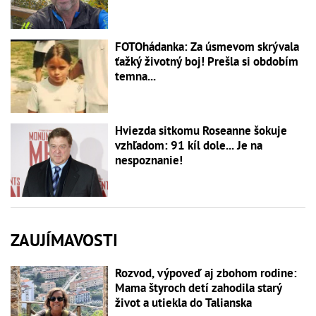
FOTOhádanka: Za úsmevom skrývala
ťažký životný boj! Prešla si obdobím
temna...
Hviezda sitkomu Roseanne šokuje
vzhľadom: 91 kíl dole... Je na
nespoznanie!
ZAUJÍMAVOSTI
Rozvod, výpoveď aj zbohom rodine:
Mama štyroch detí zahodila starý
život a utiekla do Talianska