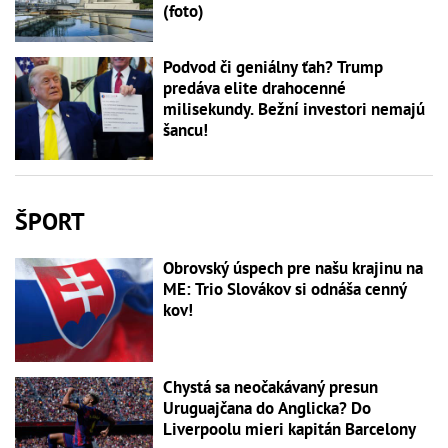
(foto)
Podvod či geniálny ťah? Trump
predáva elite drahocenné
milisekundy. Bežní investori nemajú
šancu!
ŠPORT
Obrovský úspech pre našu krajinu na
ME: Trio Slovákov si odnáša cenný
kov!
Chystá sa neočakávaný presun
Uruguajčana do Anglicka? Do
Liverpoolu mieri kapitán Barcelony