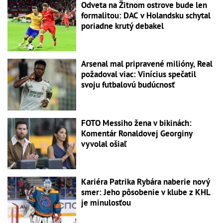
Odveta na Žitnom ostrove bude len
formalitou: DAC v Holandsku schytal
poriadne krutý debakel
Arsenal mal pripravené milióny, Real
požadoval viac: Vinícius spečatil
svoju futbalovú budúcnosť
FOTO Messiho žena v bikinách:
Komentár Ronaldovej Georginy
vyvolal ošiaľ
Kariéra Patrika Rybára naberie nový
smer: Jeho pôsobenie v klube z KHL
je minulosťou