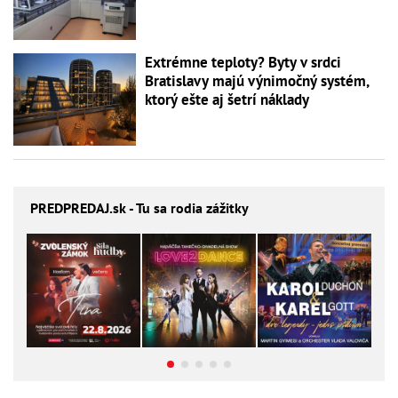
Extrémne teploty? Byty v srdci
Bratislavy majú výnimočný systém,
ktorý ešte aj šetrí náklady
PREDPREDAJ
.sk - Tu sa rodia zážitky