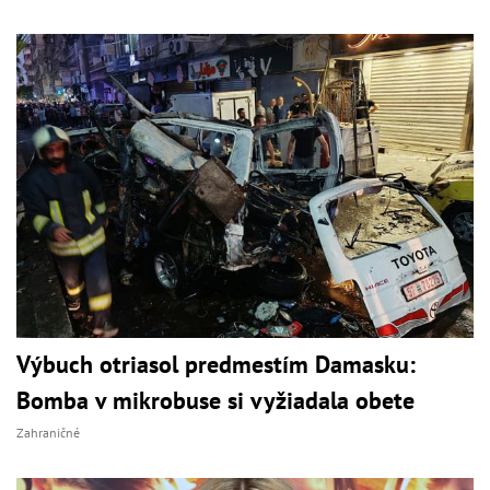
Výbuch otriasol predmestím Damasku:
Bomba v mikrobuse si vyžiadala obete
Zahraničné