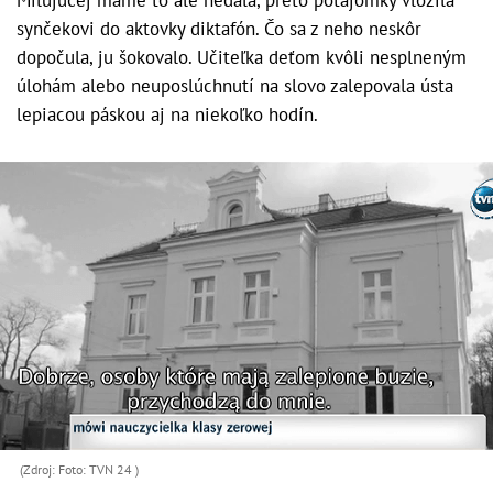
Milujúcej mame to ale nedala, preto potajomky vložila
synčekovi do aktovky diktafón. Čo sa z neho neskôr
dopočula, ju šokovalo. Učiteľka deťom kvôli nesplneným
úlohám alebo neuposlúchnutí na slovo zalepovala ústa
lepiacou páskou aj na niekoľko hodín.
(Zdroj: Foto: TVN 24 )