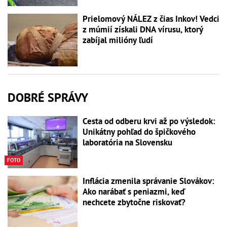
Prielomový NÁLEZ z čias Inkov! Vedci
z múmií získali DNA vírusu, ktorý
zabíjal milióny ľudí
DOBRÉ SPRÁVY
Cesta od odberu krvi až po výsledok:
Unikátny pohľad do špičkového
laboratória na Slovensku
FOTO
Inflácia zmenila správanie Slovákov:
Ako narábať s peniazmi, keď
nechcete zbytočne riskovať?