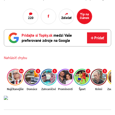
Tip na
220
Zdieľať
článok
Pridajte si Topky.sk
medzi Vaše
Pridať
preferované zdroje na Google
Nahlásiť chybu
16
3
5
6
7
3
Najčítanejšie
Domáce
Zahraničné
Prominenti
Šport
Krimi
Zaují