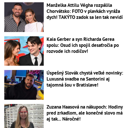
Manželka Attilu Végha rozpálila
Chorvátsko: FOTO v plavkách vyráža
dych! TAKÝTO zadok sa len tak nevidí
Kaia Gerber a syn Richarda Gerea
spolu: Osud ich spojil desaťročia po
rozvode ich rodičov!
Úspešný Slovák chystá veľké novinky:
Luxusná svadba na Santorini aj
tajomná šou v Bratislave!
Zuzana Haasová na nákupoch: Hodiny
pred zrkadlom, ale konečné slovo má
aj tak... Náročné!