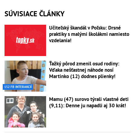
SÚVISIACE ČLÁNKY
Učiteľský škandál v Poľsku: Drsné
praktiky s malými školákmi namiesto
vzdelania!
Ťažký pôrod zmenil osud rodiny:
Vďaka nešťastnej náhode nosí
Martinko (12) dodnes plienky!
152 FB INTERAKCIÍ
Mamu (47) surovo týrali vlastné deti
(9,11): Denne ju napadli aj 30 krát!