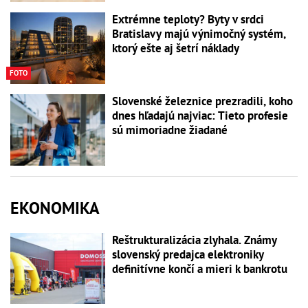
Extrémne teploty? Byty v srdci
Bratislavy majú výnimočný systém,
ktorý ešte aj šetrí náklady
FOTO
Slovenské železnice prezradili, koho
dnes hľadajú najviac: Tieto profesie
sú mimoriadne žiadané
EKONOMIKA
Reštrukturalizácia zlyhala. Známy
slovenský predajca elektroniky
definitívne končí a mieri k bankrotu