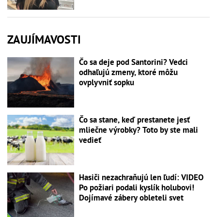
ZAUJÍMAVOSTI
Čo sa deje pod Santorini? Vedci
odhaľujú zmeny, ktoré môžu
ovplyvniť sopku
Čo sa stane, keď prestanete jesť
mliečne výrobky? Toto by ste mali
vedieť
Hasiči nezachraňujú len ľudí: VIDEO
Po požiari podali kyslík holubovi!
Dojímavé zábery obleteli svet