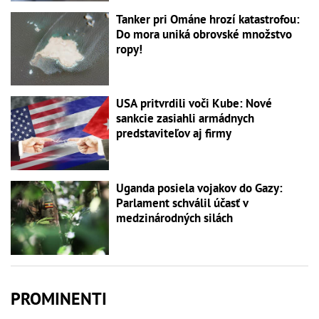
Tanker pri Ománe hrozí katastrofou:
Do mora uniká obrovské množstvo
ropy!
USA pritvrdili voči Kube: Nové
sankcie zasiahli armádnych
predstaviteľov aj firmy
Uganda posiela vojakov do Gazy:
Parlament schválil účasť v
medzinárodných silách
PROMINENTI