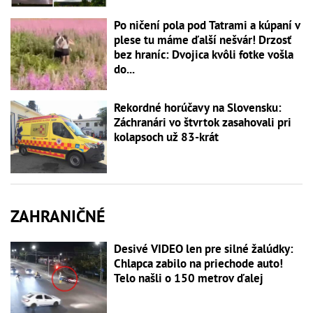
Po ničení pola pod Tatrami a kúpaní v
plese tu máme ďalší nešvár! Drzosť
bez hraníc: Dvojica kvôli fotke vošla
do...
Rekordné horúčavy na Slovensku:
Záchranári vo štvrtok zasahovali pri
kolapsoch už 83-krát
ZAHRANIČNÉ
Desivé VIDEO len pre silné žalúdky:
Chlapca zabilo na priechode auto!
Telo našli o 150 metrov ďalej