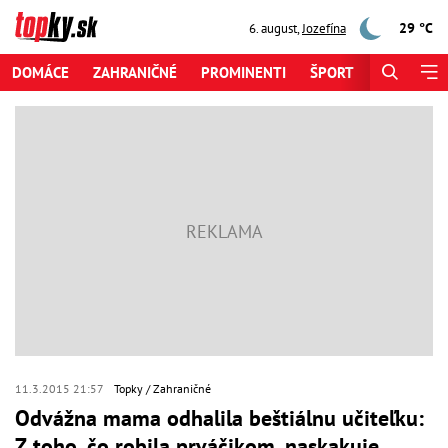
29 °C
6. august
,
Jozefína
DOMÁCE
ZAHRANIČNÉ
PROMINENTI
ŠPORT
ZAUJÍMAV
11.3.2015 21:57
Topky
Zahraničné
Odvážna mama odhalila beštiálnu učiteľku:
Z toho, čo robila prváčikom, naskakuje