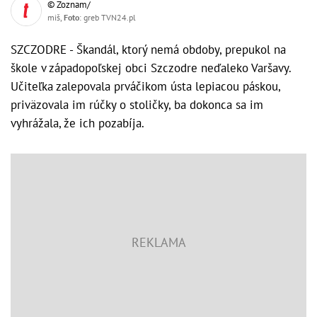
© Zoznam/
miš,
Foto
: greb TVN24.pl
SZCZODRE - Škandál, ktorý nemá obdoby, prepukol na
škole v západopoľskej obci Szczodre neďaleko Varšavy.
Učiteľka zalepovala prváčikom ústa lepiacou páskou,
priväzovala im rúčky o stoličky, ba dokonca sa im
vyhrážala, že ich pozabíja.