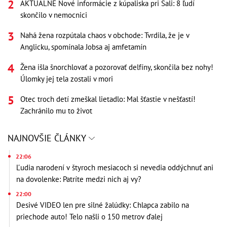
AKTUÁLNE Nové informácie z kúpaliska pri Šali: 8 ľudí
skončilo v nemocnici
Nahá žena rozpútala chaos v obchode: Tvrdila, že je v
Anglicku, spomínala Jobsa aj amfetamín
Žena išla šnorchlovať a pozorovať delfíny, skončila bez nohy!
Úlomky jej tela zostali v mori
Otec troch detí zmeškal lietadlo: Mal šťastie v nešťastí!
Zachránilo mu to život
NAJNOVŠIE ČLÁNKY
22:06
Ľudia narodení v štyroch mesiacoch si nevedia oddýchnuť ani
na dovolenke: Patríte medzi nich aj vy?
22:00
Desivé VIDEO len pre silné žalúdky: Chlapca zabilo na
priechode auto! Telo našli o 150 metrov ďalej