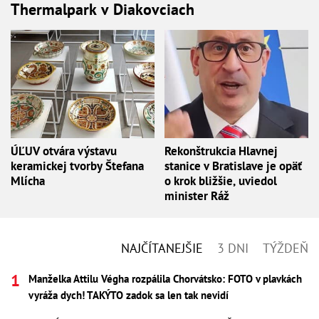
Thermalpark v Diakovciach
ÚĽUV otvára výstavu
Rekonštrukcia Hlavnej
keramickej tvorby Štefana
stanice v Bratislave je opäť
Mlícha
o krok bližšie, uviedol
minister Ráž
NAJČÍTANEJŠIE
3 DNI
TÝŽDEŇ
Manželka Attilu Végha rozpálila Chorvátsko: FOTO v plavkách
vyráža dych! TAKÝTO zadok sa len tak nevidí