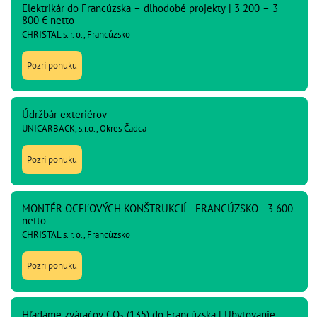
Elektrikár do Francúzska – dlhodobé projekty | 3 200 – 3
800 € netto
CHRISTAL s. r. o., Francúzsko
Pozri ponuku
Údržbár exteriérov
UNICARBACK, s.r.o., Okres Čadca
Pozri ponuku
MONTÉR OCEĽOVÝCH KONŠTRUKCIÍ - FRANCÚZSKO - 3 600
netto
CHRISTAL s. r. o., Francúzsko
Pozri ponuku
Hľadáme zváračov CO₂ (135) do Francúzska | Ubytovanie