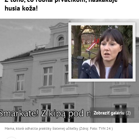
husia koža!
Zobraziť galériu
(2)
Mama, ktorá odhalila praktiky šialenej učiteľky (Zdroj: Foto: TVN 24 )