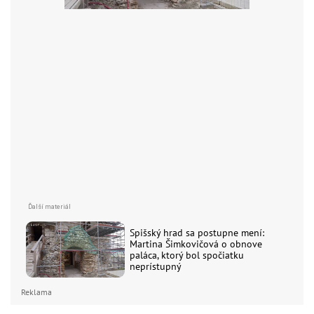
Spišský hrad sa postupne mení:
Martina Šimkovičová o obnove
paláca, ktorý bol spočiatku
neprístupný
Reklama