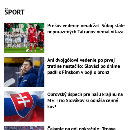
ŠPORT
Prešov vedenie neudržal: Súboj stále
neporazených Tatranov nemal víťaza
Ani dvojgólové vedenie po prvej
tretine nestačilo: Slováci po dráme
padli s Fínskom v boji o bronz
Obrovský úspech pre našu krajinu na
ME: Trio Slovákov si odnáša cenný
kov!
Čakanie na gól pokračuje: Trnava