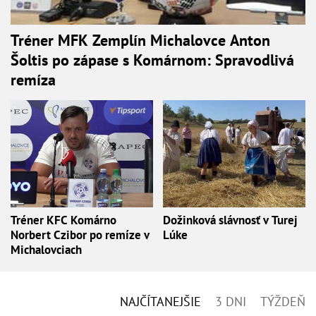
Tréner MFK Zemplín Michalovce Anton
Šoltis po zápase s Komárnom: Spravodlivá
remíza
Tréner KFC Komárno
Dožinková slávnosť v Turej
Norbert Czibor po remíze v
Lúke
Michalovciach
NAJČÍTANEJŠIE
3 DNI
TÝŽDEŇ