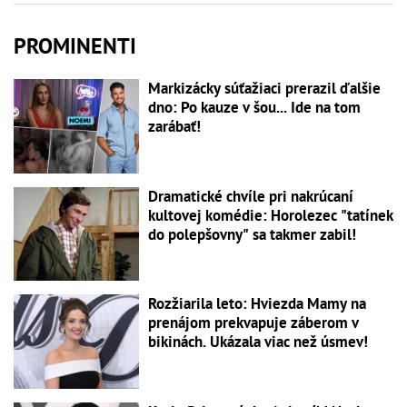
PROMINENTI
Markizácky súťažiaci prerazil ďalšie
dno: Po kauze v šou... Ide na tom
zarábať!
Dramatické chvíle pri nakrúcaní
kultovej komédie: Horolezec "tatínek
do polepšovny" sa takmer zabil!
Rozžiarila leto: Hviezda Mamy na
prenájom prekvapuje záberom v
bikinách. Ukázala viac než úsmev!