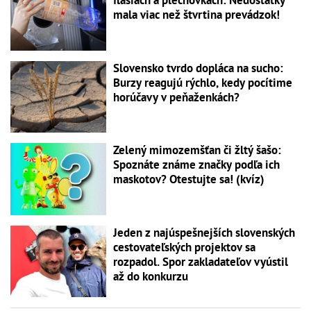
fľašiach a plechovkách: Nedostatky
mala viac než štvrtina prevádzok!
Slovensko tvrdo dopláca na sucho:
Burzy reagujú rýchlo, kedy pocítime
horúčavy v peňaženkách?
Zelený mimozemšťan či žltý šašo:
Spoznáte známe značky podľa ich
maskotov? Otestujte sa! (kvíz)
Jeden z najúspešnejších slovenských
cestovateľských projektov sa
rozpadol. Spor zakladateľov vyústil
až do konkurzu