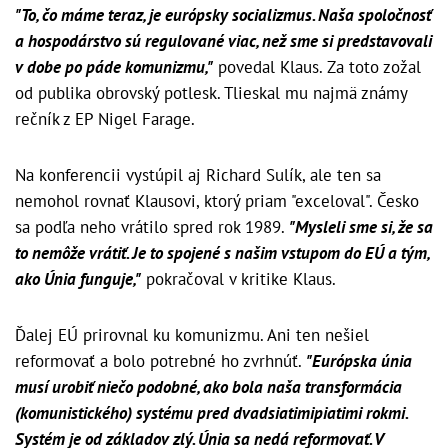
"To, čo máme teraz, je európsky socializmus. Naša spoločnosť
a hospodárstvo sú regulované viac, než sme si predstavovali
v dobe po páde komunizmu,"
povedal Klaus. Za toto zožal
od publika obrovský potlesk. Tlieskal mu najmä známy
rečník z EP Nigel Farage.
Na konferencii vystúpil aj Richard Sulík, ale ten sa
nemohol rovnať Klausovi, ktorý priam "exceloval". Česko
sa podľa neho vrátilo spred rok 1989.
"Mysleli sme si, že sa
to nemôže vrátiť. Je to spojené s našim vstupom do EÚ a tým,
ako Únia funguje,"
pokračoval v kritike Klaus.
Ďalej EÚ prirovnal ku komunizmu. Ani ten nešiel
reformovať a bolo potrebné ho zvrhnúť.
"Európska únia
musí urobiť niečo podobné, ako bola naša transformácia
(komunistického) systému pred dvadsiatimipiatimi rokmi.
Systém je od základov zlý. Únia sa nedá reformovať. V