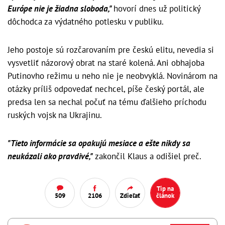
Európe nie je žiadna sloboda,"
hovorí dnes už politický
dôchodca za výdatného potlesku v publiku.
Jeho postoje sú rozčarovaním pre českú elitu, nevedia si
vysvetliť názorový obrat na staré kolená. Ani obhajoba
Putinovho režimu u neho nie je neobvyklá. Novinárom na
otázky príliš odpovedať nechcel, píše český portál, ale
predsa len sa nechal počuť na tému ďalšieho príchodu
ruských vojsk na Ukrajinu.
"Tieto informácie sa opakujú mesiace a ešte nikdy sa
neukázali ako pravdivé,"
zakončil Klaus a odišiel preč.
Tip na
509
2106
Zdieľať
článok