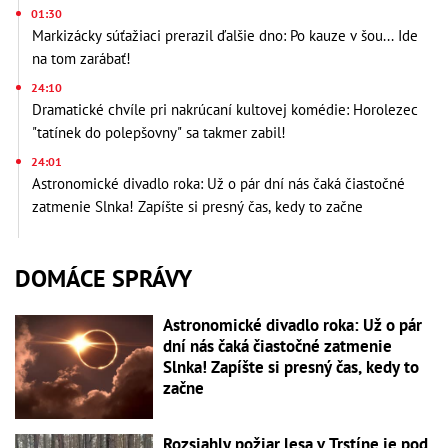
01:30
Markizácky súťažiaci prerazil ďalšie dno: Po kauze v šou... Ide
na tom zarábať!
24:10
Dramatické chvíle pri nakrúcaní kultovej komédie: Horolezec
"tatínek do polepšovny" sa takmer zabil!
24:01
Astronomické divadlo roka: Už o pár dní nás čaká čiastočné
zatmenie Slnka! Zapíšte si presný čas, kedy to začne
DOMÁCE SPRÁVY
Astronomické divadlo roka: Už o pár
dní nás čaká čiastočné zatmenie
Slnka! Zapíšte si presný čas, kedy to
začne
Rozsiahly požiar lesa v Trstíne je pod