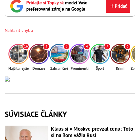
Pridajte si Topky.sk
medzi Vaše
Pridať
preferované zdroje na Google
Nahlásiť chybu
16
3
5
4
7
6
Najčítanejšie
Domáce
Zahraničné
Prominenti
Šport
Krimi
Zaují
SÚVISIACE ČLÁNKY
Klaus si v Moskve prevzal cenu: Toto
si na ňom vážia Rusi