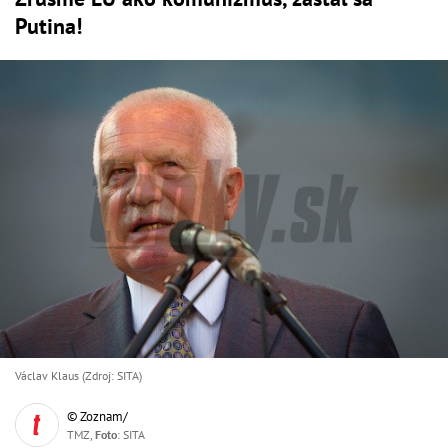
Putina!
Václav Klaus (Zdroj: SITA)
© Zoznam/
TMZ,
Foto
: SITA