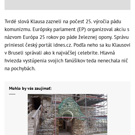
Tvrdé slová Klausa zazneli na počesť 25. výročia pádu
komunizmu. Európsky parlament (EP) organizoval akciu s
názvom Európa 25 rokov po páde železnej opony. Správu
priniesol český portál idnes.cz. Podľa neho sa ku Klausovi
v Bruseli správali ako k najväčšej celebrite. Hlavná
hviezda vystúpenia svojich fanúšikov teda nenechala nič
na pochybách.
Mohlo by vás zaujímať: