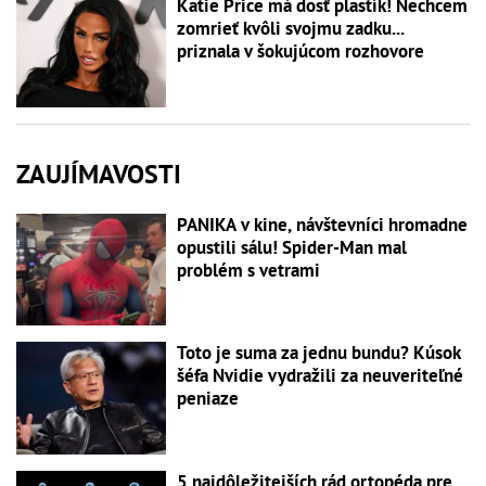
Katie Price má dosť plastík! Nechcem
zomrieť kvôli svojmu zadku...
priznala v šokujúcom rozhovore
ZAUJÍMAVOSTI
PANIKA v kine, návštevníci hromadne
opustili sálu! Spider-Man mal
problém s vetrami
Toto je suma za jednu bundu? Kúsok
šéfa Nvidie vydražili za neuveriteľné
peniaze
5 najdôležitejších rád ortopéda pre