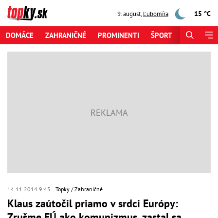
15 °C
9. august
,
Ľubomíra
DOMÁCE
ZAHRANIČNÉ
PROMINENTI
ŠPORT
ZAUJÍMAV
14.11.2014 9:45
Topky
Zahraničné
Klaus zaútočil priamo v srdci Európy:
Zrušme EÚ ako komunizmus, zastal sa