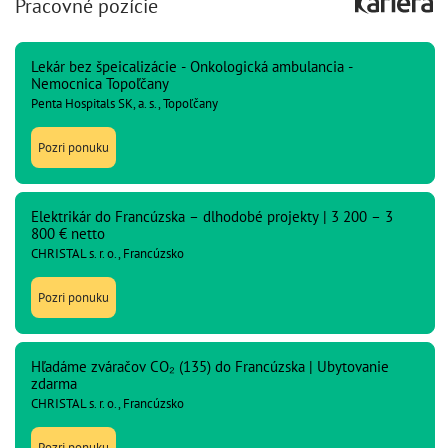
Pracovné pozície
Lekár bez špeicalizácie - Onkologická ambulancia -
Nemocnica Topoľčany
Penta Hospitals SK, a. s., Topoľčany
Pozri ponuku
Elektrikár do Francúzska – dlhodobé projekty | 3 200 – 3
800 € netto
CHRISTAL s. r. o., Francúzsko
Pozri ponuku
Hľadáme zváračov CO₂ (135) do Francúzska | Ubytovanie
zdarma
CHRISTAL s. r. o., Francúzsko
Pozri ponuku