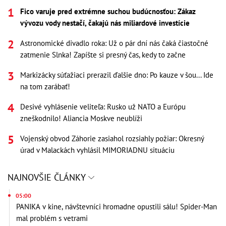
Fico varuje pred extrémne suchou budúcnosťou: Zákaz
vývozu vody nestačí, čakajú nás miliardové investície
Astronomické divadlo roka: Už o pár dní nás čaká čiastočné
zatmenie Slnka! Zapíšte si presný čas, kedy to začne
Markizácky súťažiaci prerazil ďalšie dno: Po kauze v šou... Ide
na tom zarábať!
Desivé vyhlásenie veliteľa: Rusko už NATO a Európu
zneškodnilo! Aliancia Moskve neublíži
Vojenský obvod Záhorie zasiahol rozsiahly požiar: Okresný
úrad v Malackách vyhlásil MIMORIADNU situáciu
NAJNOVŠIE ČLÁNKY
05:00
PANIKA v kine, návštevníci hromadne opustili sálu! Spider-Man
mal problém s vetrami