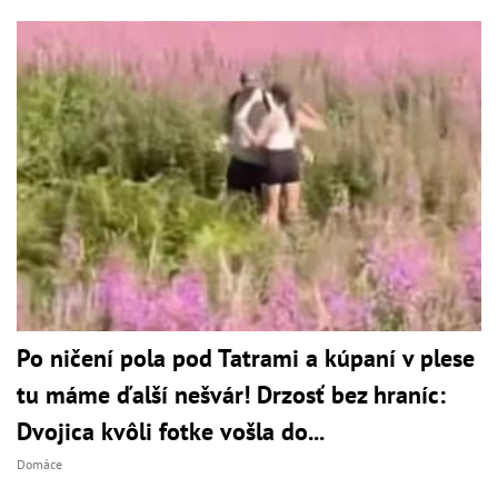
Po ničení pola pod Tatrami a kúpaní v plese
tu máme ďalší nešvár! Drzosť bez hraníc:
Dvojica kvôli fotke vošla do...
Domáce