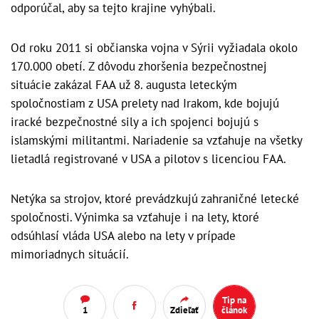
odporúčal, aby sa tejto krajine vyhýbali.
Od roku 2011 si občianska vojna v Sýrii vyžiadala okolo
170.000 obetí. Z dôvodu zhoršenia bezpečnostnej
situácie zakázal FAA už 8. augusta leteckým
spoločnostiam z USA prelety nad Irakom, kde bojujú
iracké bezpečnostné sily a ich spojenci bojujú s
islamskými militantmi. Nariadenie sa vzťahuje na všetky
lietadlá registrované v USA a pilotov s licenciou FAA.
Netýka sa strojov, ktoré prevádzkujú zahraničné letecké
spoločnosti. Výnimka sa vzťahuje i na lety, ktoré
odsúhlasí vláda USA alebo na lety v prípade
mimoriadnych situácií.
Tip na
1
Zdieľať
článok