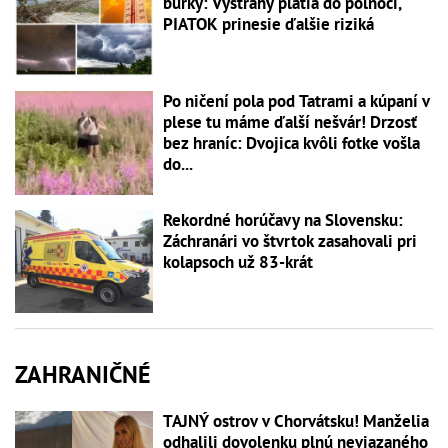
búrky: Výstrahy platia do polnoci,
PIATOK prinesie ďalšie riziká
Po ničení pola pod Tatrami a kúpaní v
plese tu máme ďalší nešvár! Drzosť
bez hraníc: Dvojica kvôli fotke vošla
do...
Rekordné horúčavy na Slovensku:
Záchranári vo štvrtok zasahovali pri
kolapsoch už 83-krát
ZAHRANIČNÉ
TAJNÝ ostrov v Chorvátsku! Manželia
odhalili dovolenku plnú neviazaného