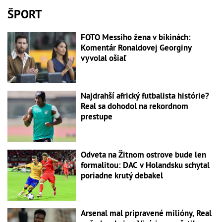
ŠPORT
FOTO Messiho žena v bikinách:
Komentár Ronaldovej Georginy
vyvolal ošiaľ
Najdrahší africký futbalista histórie?
Real sa dohodol na rekordnom
prestupe
Odveta na Žitnom ostrove bude len
formalitou: DAC v Holandsku schytal
poriadne krutý debakel
Arsenal mal pripravené milióny, Real