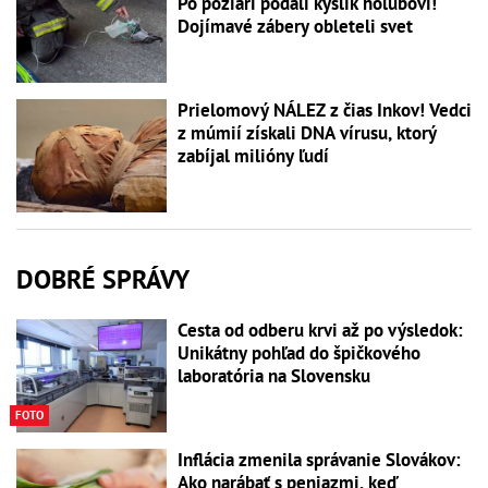
Po požiari podali kyslík holubovi!
Dojímavé zábery obleteli svet
Prielomový NÁLEZ z čias Inkov! Vedci
z múmií získali DNA vírusu, ktorý
zabíjal milióny ľudí
DOBRÉ SPRÁVY
Cesta od odberu krvi až po výsledok:
Unikátny pohľad do špičkového
laboratória na Slovensku
FOTO
Inflácia zmenila správanie Slovákov:
Ako narábať s peniazmi, keď