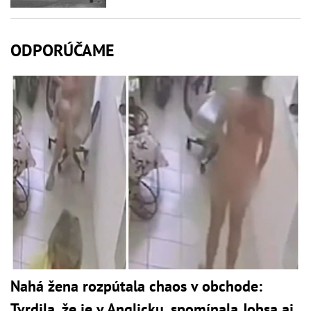
ODPORÚČAME
Nahá žena rozpútala chaos v obchode:
Tvrdila, že je v Anglicku, spomínala Jobsa aj