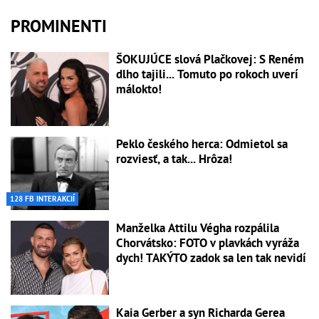
PROMINENTI
ŠOKUJÚCE slová Plačkovej: S Reném
dlho tajili... Tomuto po rokoch uverí
málokto!
Peklo českého herca: Odmietol sa
rozviesť, a tak... Hrôza!
128 FB INTERAKCIÍ
Manželka Attilu Végha rozpálila
Chorvátsko: FOTO v plavkách vyráža
dych! TAKÝTO zadok sa len tak nevidí
Kaia Gerber a syn Richarda Gerea