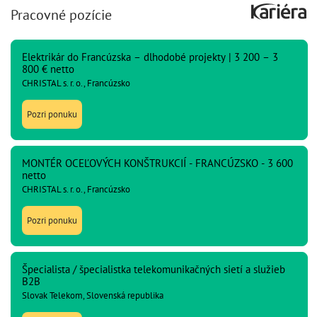
Pracovné pozície
Elektrikár do Francúzska – dlhodobé projekty | 3 200 – 3
800 € netto
CHRISTAL s. r. o., Francúzsko
Pozri ponuku
MONTÉR OCEĽOVÝCH KONŠTRUKCIÍ - FRANCÚZSKO - 3 600
netto
CHRISTAL s. r. o., Francúzsko
Pozri ponuku
Špecialista / špecialistka telekomunikačných sietí a služieb
B2B
Slovak Telekom, Slovenská republika