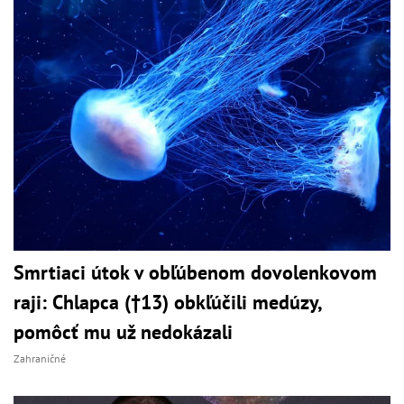
Smrtiaci útok v obľúbenom dovolenkovom
raji: Chlapca (†13) obkľúčili medúzy,
pomôcť mu už nedokázali
Zahraničné