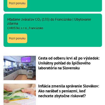
Pozri ponuku
Hľadáme zváračov CO₂ (135) do Francúzska | Ubytovanie
zdarma
CHRISTAL s. r. o., Francúzsko
Pozri ponuku
Cesta od odberu krvi až po výsledok:
Unikátny pohľad do špičkového
laboratória na Slovensku
Inflácia zmenila správanie Slovákov:
Ako narábať s peniazmi, keď
nechcete zbytočne riskovať?