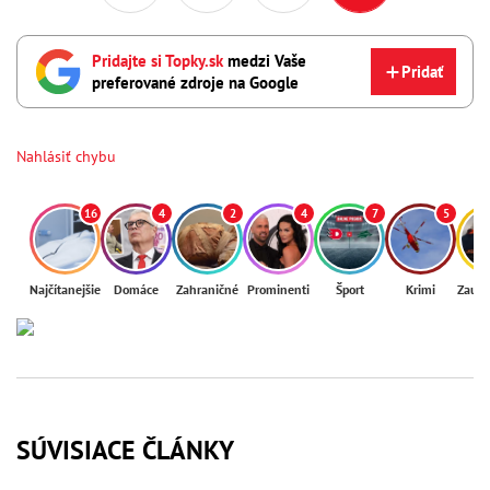
Pridajte si Topky.sk
medzi Vaše
Pridať
preferované zdroje na Google
Nahlásiť chybu
16
4
2
4
7
5
Najčítanejšie
Domáce
Zahraničné
Prominenti
Šport
Krimi
Zaují
SÚVISIACE ČLÁNKY