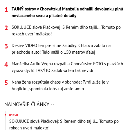
TAJNÝ ostrov v Chorvátsku! Manželia odhalili dovolenku plnú
neviazaného sexu a pikatné detaily
ŠOKUJÚCE slová Plačkovej: S Reném dlho tajili... Tomuto po
rokoch uverí málokto!
Desivé VIDEO len pre silné žalúdky: Chlapca zabilo na
priechode auto! Telo našli o 150 metrov ďalej
Manželka Attilu Végha rozpálila Chorvátsko: FOTO v plavkách
vyráža dych! TAKÝTO zadok sa len tak nevidí
Nahá žena rozpútala chaos v obchode: Tvrdila, že je v
Anglicku, spomínala Jobsa aj amfetamín
NAJNOVŠIE ČLÁNKY
01:30
ŠOKUJÚCE slová Plačkovej: S Reném dlho tajili... Tomuto po
rokoch uverí málokto!