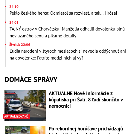
24:10
Peklo českého herca: Odmietol sa rozviesť, a tak... Hrôza!
24:01
TAJNÝ ostrov v Chorvátsku! Manželia odhalili dovolenku plnú
neviazaného sexu a pikatné detaily
Štvrtok 22:06
Ľudia narodení v štyroch mesiacoch si nevedia oddýchnuť ani
na dovolenke: Patríte medzi nich aj vy?
DOMÁCE SPRÁVY
AKTUÁLNE Nové informácie z
kúpaliska pri Šali: 8 ľudí skončilo v
nemocnici
AKTUALIZOVANÉ
Po rekordnej horúčave prichádzajú