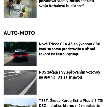
požadoval viac: Vinícius spečatil
svoju futbalovú budúcnosť
AUTO-MOTO
Nová Trieda CLA 45 s výkonom 680
koní sa sotva predstavila a už má
rekord na Nurburgringu
NDS začala s vylepšovaním vozovky
na diaľnici D1 za Trnavou
TEST: Škoda Karoq Extra Plus 1.5 TSI
DSG - istotka, ktorou nič nepokazíte