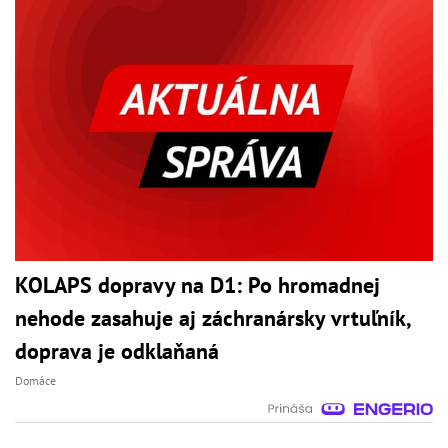
KOLAPS dopravy na D1: Po hromadnej
nehode zasahuje aj záchranársky vrtuľník,
doprava je odklaňaná
Domáce