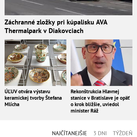
Záchranné zložky pri kúpalisku AVA
Thermalpark v Diakovciach
ÚĽUV otvára výstavu
Rekonštrukcia Hlavnej
keramickej tvorby Štefana
stanice v Bratislave je opäť
Mlícha
o krok bližšie, uviedol
minister Ráž
NAJČÍTANEJŠIE
3 DNI
TÝŽDEŇ