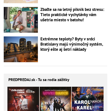
Zbaľte sa na letný piknik bez stresu:
Tieto praktické vychytávky vám
ušetria miesto v batohu!
Extrémne teploty? Byty v srdci
Bratislavy majú výnimočný systém,
ktorý ešte aj šetrí náklady
PREDPREDAJ
.sk - Tu sa rodia zážitky