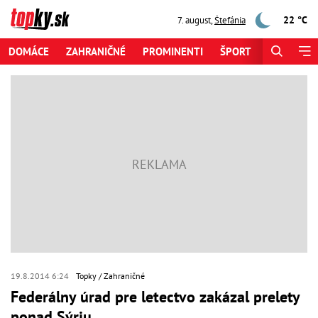
22 °C
7. august
,
Štefánia
DOMÁCE
ZAHRANIČNÉ
PROMINENTI
ŠPORT
ZAUJÍMAV
19.8.2014 6:24
Topky
Zahraničné
Federálny úrad pre letectvo zakázal prelety
ponad Sýriu