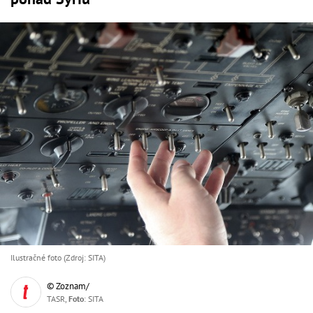
Ilustračné foto (Zdroj: SITA)
© Zoznam/
TASR,
Foto
: SITA