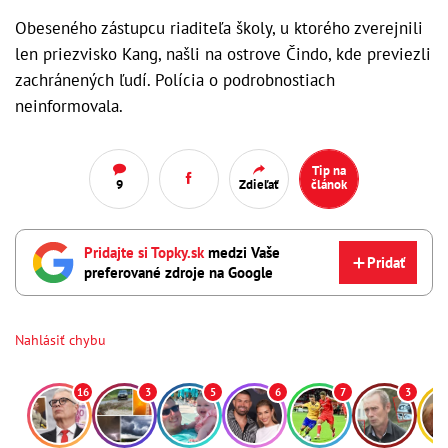
Obeseného zástupcu riaditeľa školy, u ktorého zverejnili
len priezvisko Kang, našli na ostrove Čindo, kde previezli
zachránených ľudí. Polícia o podrobnostiach
neinformovala.
Tip na
9
Zdieľať
článok
Pridajte si Topky.sk
medzi Vaše
Pridať
preferované zdroje na Google
Nahlásiť chybu
16
3
5
6
7
3