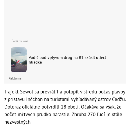
Vodič pod vplyvom drog na R1 skúsil utiecť
hliadke
Reklama
Trajekt Sewol sa prevrátil a potopil v stredu počas plavby
z prístavu Inčchon na turistami vyhľadávaný ostrov Čedžu.
Doteraz oficiálne potvrdili 28 obetí. Očakáva sa však, že
počet mŕtvych prudko narastie. Zhruba 270 ľudí je stále
nezvestných.