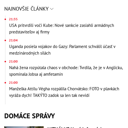
NAJNOVŠIE ČLÁNKY
21:35
USA pritvrdili voči Kube: Nové sankcie zasiahli armádnych
predstaviteľov aj firmy
21:04
Uganda posiela vojakov do Gazy: Parlament schválil účasť v
medzinárodných silách
21:00
Nahá žena rozpútala chaos v obchode: Tvrdila, že je v Anglicku,
spomínala Jobsa aj amfetamín
21:00
Manželka Attilu Végha rozpálila Chorvátsko: FOTO v plavkách
vyráža dych! TAKÝTO zadok sa len tak nevidí
DOMÁCE SPRÁVY