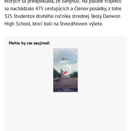
ktorých sa predpokladá, že zahynuli. Na palube trajektu
sa nachádzalo 475 cestujúcich a členov posádky, z toho
325 študentov druhého ročníka strednej školy Danwon
High School, ktorí boli na štvordňovom výlete.
Mohlo by vás zaujímať: