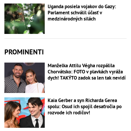
Uganda posiela vojakov do Gazy:
Parlament schválil účasť v
medzinárodných silách
PROMINENTI
Manželka Attilu Végha rozpálila
Chorvátsko: FOTO v plavkách vyráža
dych! TAKÝTO zadok sa len tak nevidí
Kaia Gerber a syn Richarda Gerea
spolu: Osud ich spojil desaťročia po
rozvode ich rodičov!