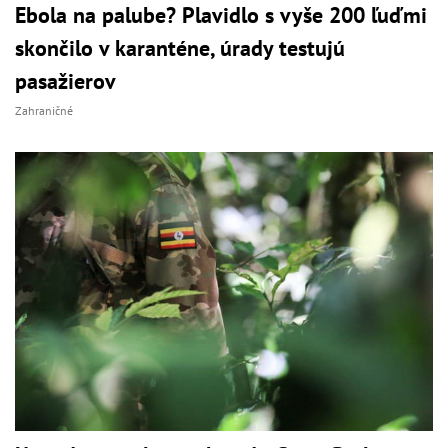
Ebola na palube? Plavidlo s vyše 200 ľuďmi
skončilo v karanténe, úrady testujú
pasažierov
Zahraničné