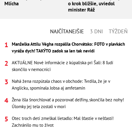
Mlícha
o krok bližšie, uviedol
minister Ráž
NAJČÍTANEJŠIE
3 DNI
TÝŽDEŇ
Manželka Attilu Végha rozpálila Chorvátsko: FOTO v plavkách
vyráža dych! TAKÝTO zadok sa len tak nevidí
AKTUÁLNE Nové informácie z kúpaliska pri Šali: 8 ľudí
skončilo v nemocnici
Nahá žena rozpútala chaos v obchode: Tvrdila, že je v
Anglicku, spomínala Jobsa aj amfetamín
Žena išla šnorchlovať a pozorovať delfíny, skončila bez nohy!
Úlomky jej tela zostali v mori
Otec troch detí zmeškal lietadlo: Mal šťastie v nešťastí!
Zachránilo mu to život