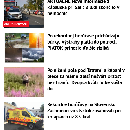
AKTUÁLNE Nové informácie z
kúpaliska pri Šali: 8 ľudí skončilo v
nemocnici
AKTUALIZOVANÉ
Po rekordnej horúčave prichádzajú
búrky: Výstrahy platia do polnoci,
PIATOK prinesie ďalšie riziká
Po ničení pola pod Tatrami a kúpaní v
plese tu máme ďalší nešvár! Drzosť
bez hraníc: Dvojica kvôli fotke vošla
do...
Rekordné horúčavy na Slovensku:
Záchranári vo štvrtok zasahovali pri
kolapsoch už 83-krát