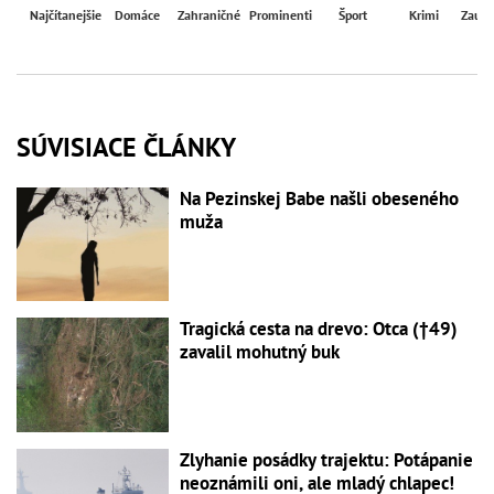
Najčítanejšie
Domáce
Zahraničné
Prominenti
Šport
Krimi
Zaují
SÚVISIACE ČLÁNKY
Na Pezinskej Babe našli obeseného
muža
Tragická cesta na drevo: Otca (†49)
zavalil mohutný buk
Zlyhanie posádky trajektu: Potápanie
neoznámili oni, ale mladý chlapec!