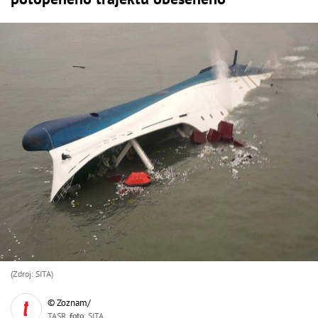
(Zdroj: SITA)
© Zoznam/
TASR,
foto
: SITA