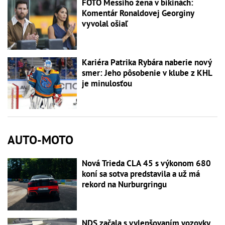
FOTO Messiho žena v bikinách:
Komentár Ronaldovej Georginy
vyvolal ošiaľ
Kariéra Patrika Rybára naberie nový
smer: Jeho pôsobenie v klube z KHL
je minulosťou
AUTO-MOTO
Nová Trieda CLA 45 s výkonom 680
koní sa sotva predstavila a už má
rekord na Nurburgringu
NDS začala s vylepšovaním vozovky