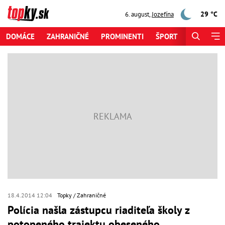
29 °C
6. august
,
Jozefína
DOMÁCE
ZAHRANIČNÉ
PROMINENTI
ŠPORT
ZAUJÍMAV
18.4.2014 12:04
Topky
Zahraničné
Polícia našla zástupcu riaditeľa školy z
potopeného trajektu obeseného