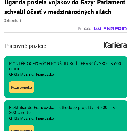
Uganda posiela vojakov do Gazy: Parlament
schválil účasť v medzinárodných silách
Zahraničné
Pracovné pozície
MONTÉR OCEĽOVÝCH KONŠTRUKCIÍ - FRANCÚZSKO - 3 600
netto
CHRISTAL s. r. o., Francúzsko
Pozri ponuku
Elektrikár do Francúzska – dlhodobé projekty | 3 200 – 3
800 € netto
CHRISTAL s. r. o., Francúzsko