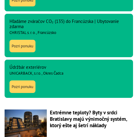
Pozri ponuku
Hľadáme zváračov CO₂ (135) do Francúzska | Ubytovanie
zdarma
CHRISTAL s. r. o., Francúzsko
Pozri ponuku
Údržbár exteriérov
UNICARBACK, s.r.o., Okres Čadca
Pozri ponuku
Extrémne teploty? Byty v srdci
Bratislavy majú výnimočný systém,
ktorý ešte aj šetrí náklady