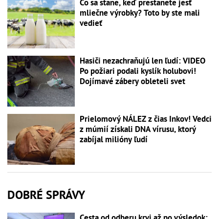
Čo sa stane, keď prestanete jesť
mliečne výrobky? Toto by ste mali
vedieť
Hasiči nezachraňujú len ľudí: VIDEO
Po požiari podali kyslík holubovi!
Dojímavé zábery obleteli svet
Prielomový NÁLEZ z čias Inkov! Vedci
z múmií získali DNA vírusu, ktorý
zabíjal milióny ľudí
DOBRÉ SPRÁVY
Cesta od odberu krvi až po výsledok: