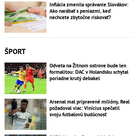
Inflácia zmenila správanie Slovákov:
Ako narábať s peniazmi, keď
nechcete zbytočne riskovať?
ŠPORT
Odveta na Žitnom ostrove bude len
formalitou: DAC v Holandsku schytal
poriadne krutý debakel
Arsenal mal pripravené milióny, Real
požadoval viac: Vinícius spečatil
svoju futbalovú budúcnosť