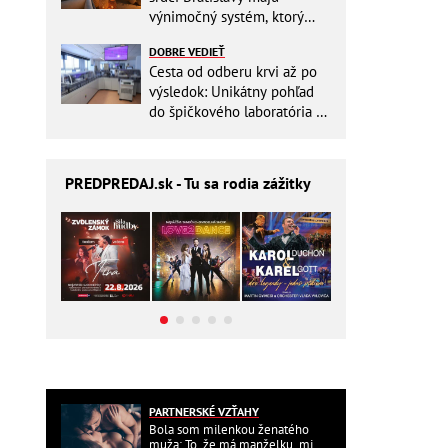
výnimočný systém, ktorý
ešte aj šetrí náklady
DOBRE VEDIEŤ
Cesta od odberu krvi až po
výsledok: Unikátny pohľad
do špičkového laboratória na
Slovensku
PREDPREDAJ
.sk - Tu sa rodia zážitky
PARTNERSKÉ VZŤAHY
Bola som milenkou ženatého
muža: To, že má manželku, mi