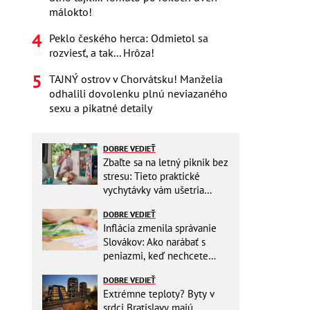
málokto!
Peklo českého herca: Odmietol sa
rozviesť, a tak... Hrôza!
TAJNÝ ostrov v Chorvátsku! Manželia
odhalili dovolenku plnú neviazaného
sexu a pikatné detaily
DOBRE VEDIEŤ
Zbaľte sa na letný piknik bez
stresu: Tieto praktické
vychytávky vám ušetria
miesto v batohu!
DOBRE VEDIEŤ
Inflácia zmenila správanie
Slovákov: Ako narábať s
peniazmi, keď nechcete
zbytočne riskovať?
DOBRE VEDIEŤ
Extrémne teploty? Byty v
srdci Bratislavy majú