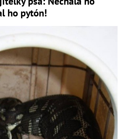
iteľky psa: Nechala ho
al ho pytón!