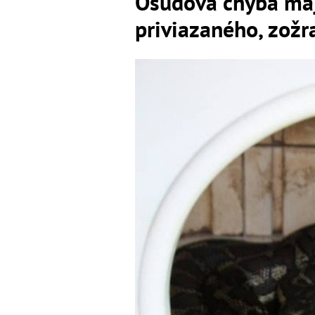
Osudová chyba maj
priviazaného, zožr