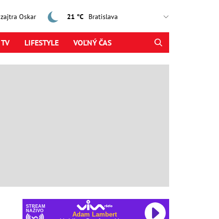
, zajtra Oskar
21 °C
 TV
LIFESTYLE
VOĽNÝ ČAS
STREAM
NAŽIVO
Adam Lambert