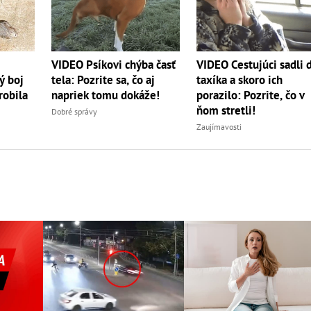
VIDEO Psíkovi chýba časť
VIDEO Cestujúci sadli 
ý boj
tela: Pozrite sa, čo aj
taxíka a skoro ich
robila
napriek tomu dokáže!
porazilo: Pozrite, čo v
ňom stretli!
Dobré správy
Zaujímavosti