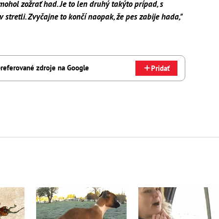
ohol zožrať had. Je to len druhý takýto prípad, s
 stretli. Zvyčajne to končí naopak, že pes zabije hada,"
referované zdroje na Google
Pridať