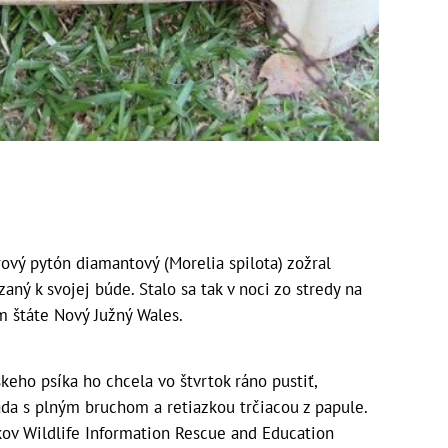
vý pytón diamantový (Morelia spilota) zožral
aný k svojej búde. Stalo sa tak v noci zo stredy na
om štáte Nový Južný Wales.
keho psíka ho chcela vo štvrtok ráno pustiť,
da s plným bruchom a retiazkou trčiacou z papule.
kov Wildlife Information Rescue and Education