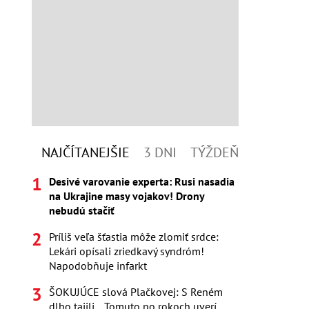
NAJČÍTANEJŠIE
3 DNI
TÝŽDEŇ
Desivé varovanie experta: Rusi nasadia
na Ukrajine masy vojakov! Drony
nebudú stačiť
Príliš veľa šťastia môže zlomiť srdce:
Lekári opísali zriedkavý syndróm!
Napodobňuje infarkt
ŠOKUJÚCE slová Plačkovej: S Reném
dlho tajili... Tomuto po rokoch uverí