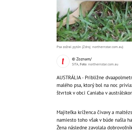
Psa zožral pytón (Zdroj: northernstar.com.au)
© Zoznam/
SITA,
Foto
: northernstar.com.au
AUSTRÁLIA - Približne dvaapolmetro
malého psa, ktorý bol na noc priviaz
štvrtok v obci Caniaba v austrálsk
Majiteľka kríženca čivavy a maltézs
namiesto toho však v búde našla ha
Žena následne zavolala dobrovoľní