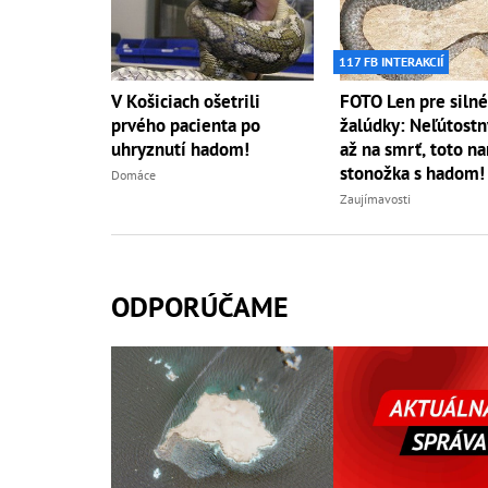
117 FB INTERAKCIÍ
V Košiciach ošetrili
FOTO Len pre silné
prvého pacienta po
žalúdky: Neľútostn
uhryznutí hadom!
až na smrť, toto na
stonožka s hadom!
Domáce
Zaujímavosti
ODPORÚČAME