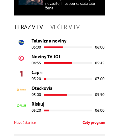
nevadilo, hrozbou sa stala táto
žena
TERAZ V TV
VEČER V TV
Televízne noviny
05:00
06:00
Noviny TV JOJ
04:55
05:45
Capri
05:20
07:00
Oteckovia
05:00
05:50
Riskuj
05:20
06:00
Navoľ stanice
Celý program