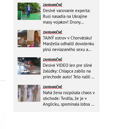
ZAHRANIČNÉ
Desivé varovanie experta:
Rusi nasadia na Ukrajine
masy vojakov! Drony
nebudú stačiť
ZAHRANIČNÉ
TAJNÝ ostrov v Chorvátsku!
Manželia odhalili dovolenku
plnú neviazaného sexu a
pikatné detaily
ZAHRANIČNÉ
Desivé VIDEO len pre silné
žalúdky: Chlapca zabilo na
priechode auto! Telo našli o
150 metrov ďalej
ZAHRANIČNÉ
Nahá žena rozpútala chaos v
obchode: Tvrdila, že je v
Anglicku, spomínala Jobsa aj
amfetamín