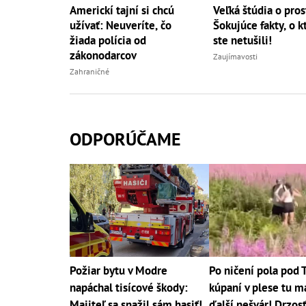
Veľká štúdia o prost
Americkí tajní si chcú
Šokujúce fakty, o k
užívať: Neuveríte, čo
ste netušili!
žiada polícia od
zákonodarcov
Zaujímavosti
Zahraničné
ODPORÚČAME
Požiar bytu v Modre
Po ničení pola pod 
napáchal tisícové škody:
kúpaní v plese tu 
Majiteľ sa snažil sám hasiť!
ďalší nešvár! Drzos