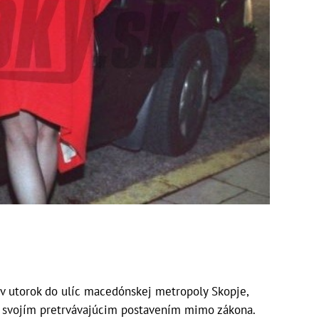
i v utorok do ulíc macedónskej metropoly Skopje,
so svojím pretrvávajúcim postavením mimo zákona.