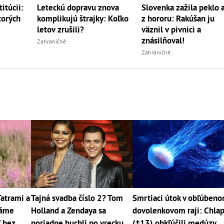
itúcii:
Leteckú dopravu znova
Slovenka zažila peklo 
torých
komplikujú štrajky: Koľko
z hororu: Rakúšan ju
letov zrušili?
väznil v pivnici a
znásilňoval!
Zahraničné
Zahraničné
Tatrami a
Tajná svadba číslo 2? Tom
Smrtiaci útok v obľúben
máme
Holland a Zendaya sa
dovolenkovom raji: Chla
ť bez
poriadne buchli po vrecku
(†13) obkľúčili medúzy,