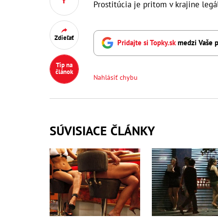
Prostitúcia je pritom v krajine leg
Zdieľať
Pridajte si Topky.sk
medzi Vaše p
Tip na
článok
Nahlásiť chybu
SÚVISIACE ČLÁNKY