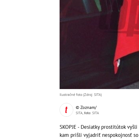
Ilustračné foto (Zdroj: SITA)
© Zoznam/
SITA,
foto
: SITA
SKOPJE - Desiatky prostitútok vyšl
kam prišli vyjadriť nespokojnosť 