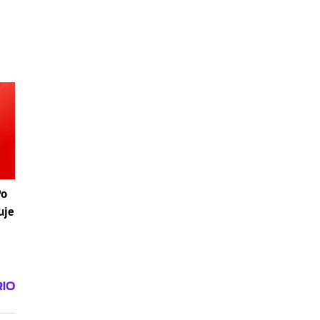
i
Po
uje