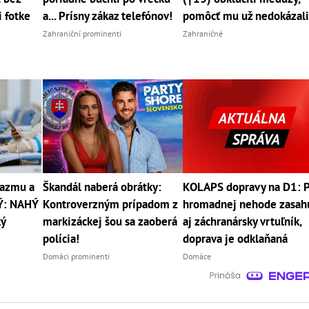
i fotke
a... Prísny zákaz telefónov!
pomôcť mu už nedokázal
Zahraniční prominenti
Zahraničné
lazmu a
Škandál naberá obrátky:
KOLAPS dopravy na D1: 
Ý: NAHÝ
Kontroverzným prípadom z
hromadnej nehode zasah
ký
markizáckej šou sa zaoberá
aj záchranársky vrtuľník,
polícia!
doprava je odklaňaná
Domáci prominenti
Domáce