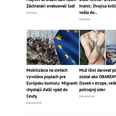
Záchranári evakuovali ľudí
hraníc: Dvojica kvôl
vošla do...
Domáce
Domáce
Mobilizácia na sieťach
Muž išiel darovať p
vyvoláva poplach pre
zostal ako OBAREN
Európsku komisiu: Migranti
človek v strope, veľ
chystajú ďalší vpád do
policajný úder
Ceuty
Zahraničné
Zahraničné