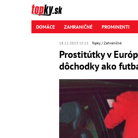
DOMÁCE
ZAHRANIČNÉ
PROMINENTI
18.12.2013 15:11
Topky
Zahraničné
Prostitútky v Euró
dôchodky ako futba