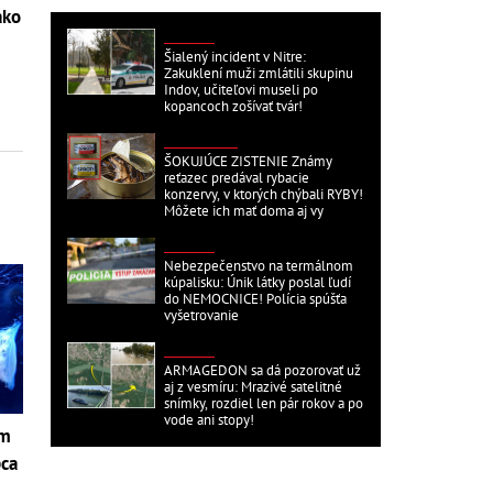
ako
DOMÁCE
Šialený incident v Nitre:
Zakuklení muži zmlátili skupinu
Indov, učiteľovi museli po
kopancoch zošívať tvár!
ZAHRANIČNÉ
ŠOKUJÚCE ZISTENIE Známy
reťazec predával rybacie
konzervy, v ktorých chýbali RYBY!
Môžete ich mať doma aj vy
DOMÁCE
Nebezpečenstvo na termálnom
kúpalisku: Únik látky poslal ľudí
do NEMOCNICE! Polícia spúšťa
vyšetrovanie
DOMÁCE
ARMAGEDON sa dá pozorovať už
aj z vesmíru: Mrazivé satelitné
snímky, rozdiel len pár rokov a po
vode ani stopy!
om
pca