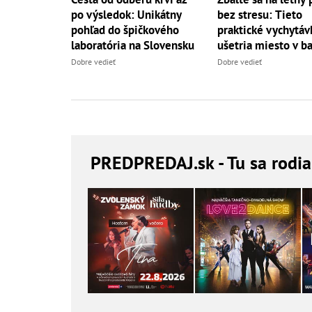
po výsledok: Unikátny
bez stresu: Tieto
pohľad do špičkového
praktické vychytá
laboratória na Slovensku
ušetria miesto v b
Dobre vedieť
Dobre vedieť
PREDPREDAJ
.sk - Tu sa rodi