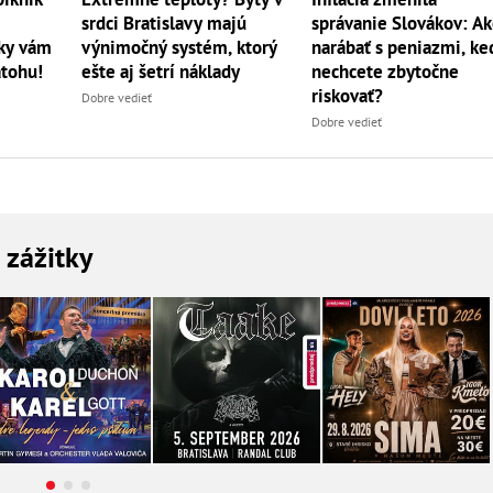
srdci Bratislavy majú
správanie Slovákov: A
výnimočný systém, ktorý
vky vám
narábať s peniazmi, ke
ešte aj šetrí náklady
atohu!
nechcete zbytočne
riskovať?
Dobre vedieť
Dobre vedieť
a zážitky