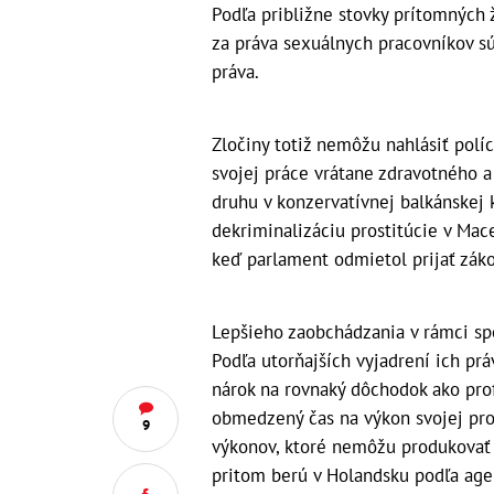
Podľa približne stovky prítomných
za práva sexuálnych pracovníkov s
práva.
Zločiny totiž nemôžu nahlásiť políc
svojej práce vrátane zdravotného a
druhu v konzervatívnej balkánskej k
dekriminalizáciu prostitúcie v Mac
keď parlament odmietol prijať záko
Lepšieho zaobchádzania v rámci sp
Podľa utorňajších vyjadrení ich pr
nárok na rovnaký dôchodok ako prof
obmedzený čas na výkon svojej pro
9
výkonov, ktoré nemôžu produkovať c
pritom berú v Holandsku podľa age