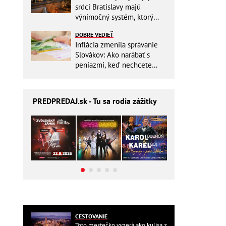
srdci Bratislavy majú
výnimočný systém, ktorý
ešte aj šetrí náklady
DOBRE VEDIEŤ
Inflácia zmenila správanie
Slovákov: Ako narábať s
peniazmi, keď nechcete
zbytočne riskovať?
PREDPREDAJ
.sk - Tu sa rodia zážitky
CESTOVANIE
Toto mestečko vyzerá ako kulisa z