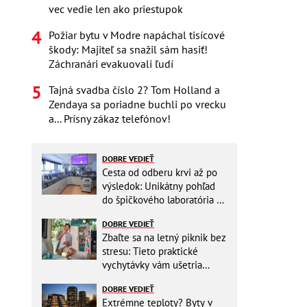
vec vedie len ako priestupok
Požiar bytu v Modre napáchal tisícové
škody: Majiteľ sa snažil sám hasiť!
Záchranári evakuovali ľudí
Tajná svadba číslo 2? Tom Holland a
Zendaya sa poriadne buchli po vrecku
a... Prísny zákaz telefónov!
DOBRE VEDIEŤ
Cesta od odberu krvi až po
výsledok: Unikátny pohľad
do špičkového laboratória na
Slovensku
DOBRE VEDIEŤ
Zbaľte sa na letný piknik bez
stresu: Tieto praktické
vychytávky vám ušetria
miesto v batohu!
DOBRE VEDIEŤ
Extrémne teploty? Byty v