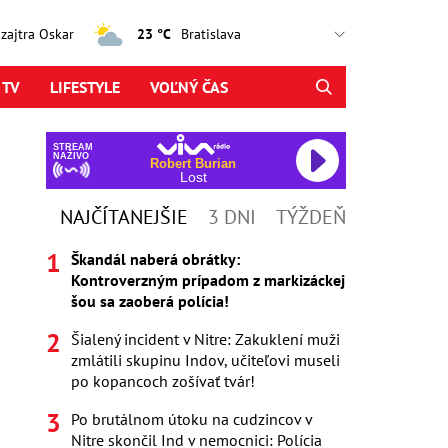
, zajtra Oskar
23 °C
 TV
LIFESTYLE
VOĽNÝ ČAS
STREAM
NAŽIVO
Robert Burian
Lost
NAJČÍTANEJŠIE
3 DNI
TÝŽDEŇ
Škandál naberá obrátky:
Kontroverzným prípadom z markizáckej
šou sa zaoberá polícia!
Šialený incident v Nitre: Zakuklení muži
zmlátili skupinu Indov, učiteľovi museli
po kopancoch zošívať tvár!
Po brutálnom útoku na cudzincov v
Nitre skončil Ind v nemocnici: Polícia