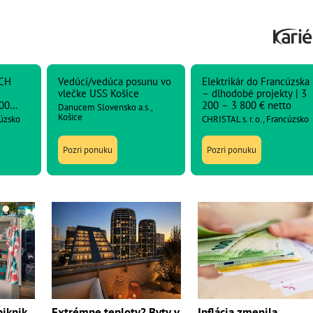
CH
Vedúci/vedúca posunu vo
Elektrikár do Francúzska
vlečke USS Košice
– dlhodobé projekty | 3
00
200 – 3 800 € netto
Danucem Slovensko a.s.,
Košice
cúzsko
CHRISTAL s. r. o., Francúzsko
Pozri ponuku
Pozri ponuku
Extrémne teploty? Byty v
piknik
Inflácia zmenila