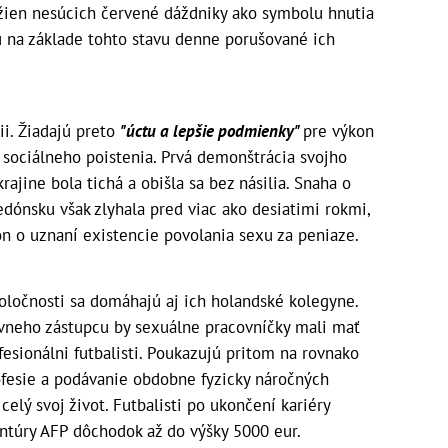
 žien nesúcich červené dáždniky ako symbolu hnutia
ú na základe tohto stavu denne porušované ich
ii. Žiadajú preto
"úctu a lepšie podmienky"
pre výkon
 sociálneho poistenia. Prvá demonštrácia svojho
rajine bola tichá a obišla sa bez násilia. Snaha o
edónsku však zlyhala pred viac ako desiatimi rokmi,
n o uznaní existencie povolania sexu za peniaze.
oločnosti sa domáhajú aj ich holandské kolegyne.
ávneho zástupcu by sexuálne pracovníčky mali mať
esionálni futbalisti. Poukazujú pritom na rovnako
fesie a podávanie obdobne fyzicky náročných
elý svoj život. Futbalisti po ukončení kariéry
ntúry AFP dôchodok až do výšky 5000 eur.