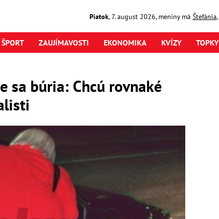
Piatok
,
7. august
2026
,
meniny má
Štefánia
ŠPORT
ZAUJÍMAVOSTI
EKONOMIKA
KVÍZY
TOPKY
pe sa búria: Chcú rovnaké
listi