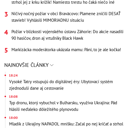
strhol jej z krku krížik! Namiesto trestu ho čaká niečo iné
Ničivý nočný požiar v obci Braväcovo: Plamene zničili DESAŤ
stavieb! Vyhlásili MIMORIADNU situáciu
Požiar v blízkosti vojenského ústavu Záhorie: Do akcie nasadili
90 hasičov, dron aj vrtuľníky Black Hawk
Markizácka moderátorka ukázala mamu: Páni, to je ale kočka!
NAJNOVŠIE ČLÁNKY
18:24
Vysoké Tatry vstupujú do digitálnej éry: Ubytovací systém
zjednoduší dane aj cestovanie
18:08
Typ dronu, ktorý vybuchol v Bulharsku, využíva Ukrajina: Pád
hlásili neďaleko dôležitého plynovodu
18:00
Mladík z Ukrajiny NAPADOL mníšku: Začal po nej kričať a strhol