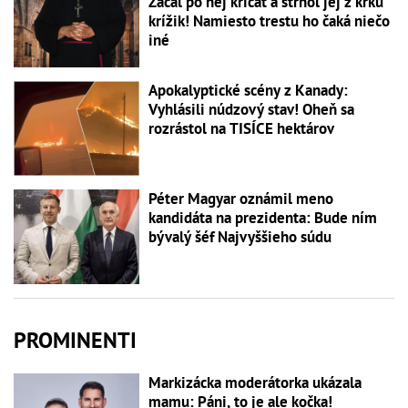
Začal po nej kričať a strhol jej z krku
krížik! Namiesto trestu ho čaká niečo
iné
Apokalyptické scény z Kanady:
Vyhlásili núdzový stav! Oheň sa
rozrástol na TISÍCE hektárov
Péter Magyar oznámil meno
kandidáta na prezidenta: Bude ním
bývalý šéf Najvyššieho súdu
PROMINENTI
Markizácka moderátorka ukázala
mamu: Páni, to je ale kočka!