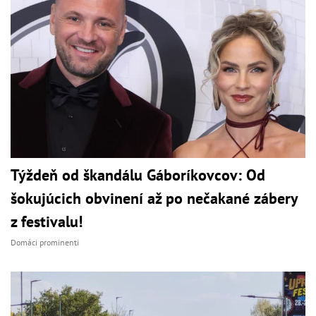
Týždeň od škandálu Gáboríkovcov: Od
šokujúcich obvinení až po nečakané zábery
z festivalu!
Domáci prominenti