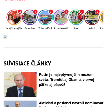
16
4
3
4
7
2
Najčítanejšie
Domáce
Zahraničné
Prominenti
Šport
Krimi
Zaují
SÚVISIACE ČLÁNKY
Putin je najvplyvnejším mužom
sveta: Tromfol aj Obamu, v prvej
päťke aj pápež!
Aktivisti a poslanci navrhli nominovať