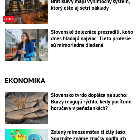
Bratislavy majú výnimočný systém,
ktorý ešte aj šetrí náklady
FOTO
Slovenské železnice prezradili, koho
dnes hľadajú najviac: Tieto profesie
sú mimoriadne žiadané
EKONOMIKA
Slovensko tvrdo dopláca na sucho:
Burzy reagujú rýchlo, kedy pocítime
horúčavy v peňaženkách?
Zelený mimozemšťan či žltý šašo:
Spoznáte známe značky podľa ich