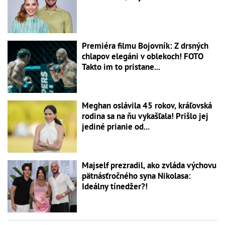
Premiéra filmu Bojovník: Z drsných
chlapov elegáni v oblekoch! FOTO
Takto im to pristane...
Meghan oslávila 45 rokov, kráľovská
rodina sa na ňu vykašľala! Prišlo jej
jediné prianie od...
Majself prezradil, ako zvláda výchovu
pätnásťročného syna Nikolasa:
Ideálny tínedžer?!