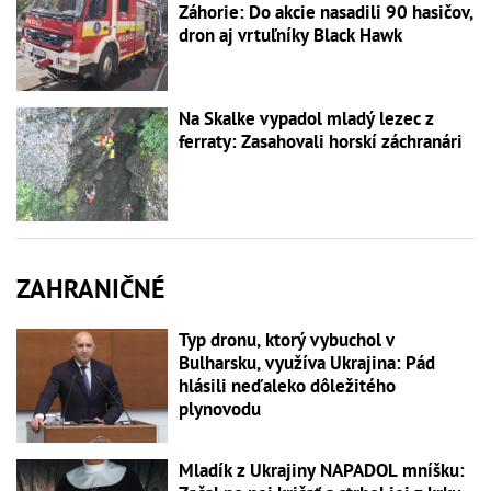
Záhorie: Do akcie nasadili 90 hasičov,
dron aj vrtuľníky Black Hawk
Na Skalke vypadol mladý lezec z
ferraty: Zasahovali horskí záchranári
ZAHRANIČNÉ
Typ dronu, ktorý vybuchol v
Bulharsku, využíva Ukrajina: Pád
hlásili neďaleko dôležitého
plynovodu
Mladík z Ukrajiny NAPADOL mníšku: