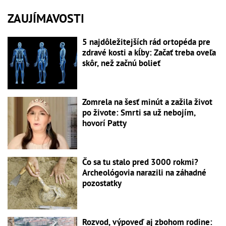
ZAUJÍMAVOSTI
5 najdôležitejších rád ortopéda pre
zdravé kosti a kĺby: Začať treba oveľa
skôr, než začnú bolieť
Zomrela na šesť minút a zažila život
po živote: Smrti sa už nebojím,
hovorí Patty
Čo sa tu stalo pred 3000 rokmi?
Archeológovia narazili na záhadné
pozostatky
Rozvod, výpoveď aj zbohom rodine: