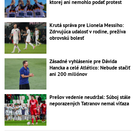
ktorej ani nemohlo podať protest
Krutá správa pre Lionela Messiho:
Zdrvujúca udalosť v rodine, prežíva
obrovskú bolesť
Zásadné vyhlásenie pre Dávida
Hancka a celé Atlético: Nebude stačiť
ani 200 miliónov
Prešov vedenie neudržal: Súboj stále
neporazených Tatranov nemal víťaza