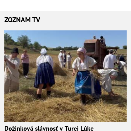
ZOZNAM TV
Dožinková slávnosť v Turej Lúke