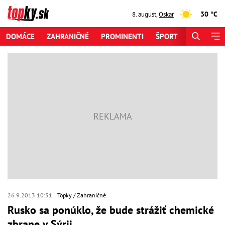
30 °C
8. august
,
Oskar
DOMÁCE
ZAHRANIČNÉ
PROMINENTI
ŠPORT
ZAUJÍMAV
26.9.2013 10:51
Topky
Zahraničné
Rusko sa ponúklo, že bude strážiť chemické
zbrane v Sýrii