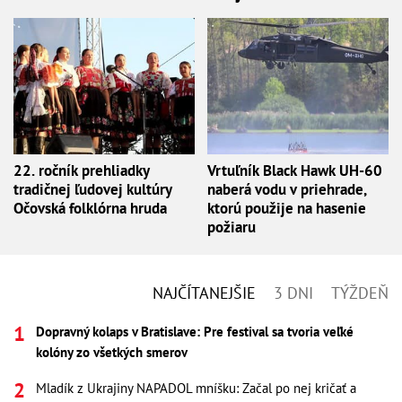
22. ročník prehliadky
Vrtuľník Black Hawk UH-60
tradičnej ľudovej kultúry
naberá vodu v priehrade,
Očovská folklórna hruda
ktorú použije na hasenie
požiaru
NAJČÍTANEJŠIE
3 DNI
TÝŽDEŇ
Dopravný kolaps v Bratislave: Pre festival sa tvoria veľké
kolóny zo všetkých smerov
Mladík z Ukrajiny NAPADOL mníšku: Začal po nej kričať a