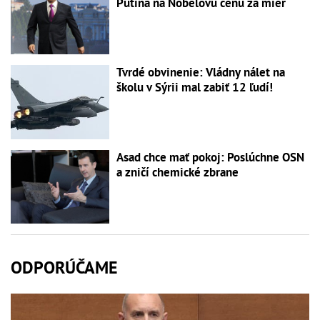
Putina na Nobelovu cenu za mier
Tvrdé obvinenie: Vládny nálet na
školu v Sýrii mal zabiť 12 ľudí!
Asad chce mať pokoj: Poslúchne OSN
a zničí chemické zbrane
ODPORÚČAME