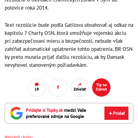
polovice roka 2014.
Text rezolúcie bude podľa Gatilova obsahovať aj odkaz na
kapitolu 7 Charty OSN, ktorá umožňuje vojenskú akciu
pri zabezpečovaní mieru a bezpečnosti, nebude však
zahŕňať automatické uplatnenie tohto opatrenia. BR OSN
by preto musela prijať ďalšiu rezolúciu, ak by Damask
nevyhovel stanoveným požiadavkám.
Tip na
19
Zdieľať
článok
Pridajte si Topky.sk
medzi Vaše
Pridať
preferované zdroje na Google
Nahlásiť chybu