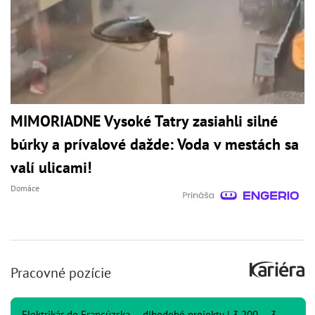
MIMORIADNE Vysoké Tatry zasiahli silné
búrky a prívalové dažde: Voda v mestách sa
valí ulicami!
Domáce
Pracovné pozície
Elektrikár do Francúzska – dlhodobé projekty | 3 200 – 3