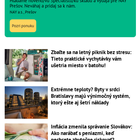
Hľadáme nového/vú Špecialistu/ku skladu a výdaja pre NAY
Prešov. Neváhaj a pridaj sa k nám.
NAY a.s., Prešov
Pozri ponuku
Zbaľte sa na letný piknik bez stresu:
Tieto praktické vychytávky vám
ušetria miesto v batohu!
Extrémne teploty? Byty v srdci
Bratislavy majú výnimočný systém,
ktorý ešte aj šetrí náklady
Inflácia zmenila správanie Slovákov:
Ako narábať s peniazmi, keď
nechcete zbytočne riskovať?