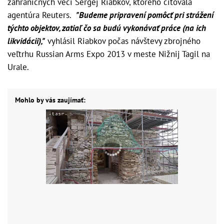
zahraničných vecí Sergej Riabkov, ktorého citovala
agentúra Reuters.
"Budeme pripravení pomôcť pri strážení
týchto objektov, zatiaľ čo sa budú vykonávať práce (na ich
likvidácii),"
vyhlásil Riabkov počas návštevy zbrojného
veľtrhu Russian Arms Expo 2013 v meste Nižnij Tagil na
Urale.
Mohlo by vás zaujímať: