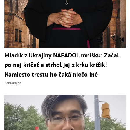
Mladík z Ukrajiny NAPADOL mníšku: Začal
po nej kričať a strhol jej z krku krížik!
Namiesto trestu ho čaká niečo iné
Zahraničné