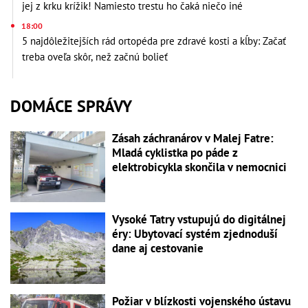
jej z krku krížik! Namiesto trestu ho čaká niečo iné
18:00
5 najdôležitejších rád ortopéda pre zdravé kosti a kĺby: Začať
treba oveľa skôr, než začnú bolieť
DOMÁCE SPRÁVY
Zásah záchranárov v Malej Fatre:
Mladá cyklistka po páde z
elektrobicykla skončila v nemocnici
Vysoké Tatry vstupujú do digitálnej
éry: Ubytovací systém zjednoduší
dane aj cestovanie
Požiar v blízkosti vojenského ústavu