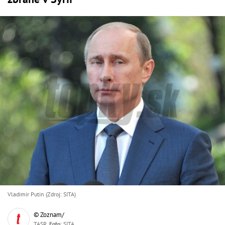
Vladimir Putin (Zdroj: SITA)
© Zoznam/
TASR,
Foto
: SITA