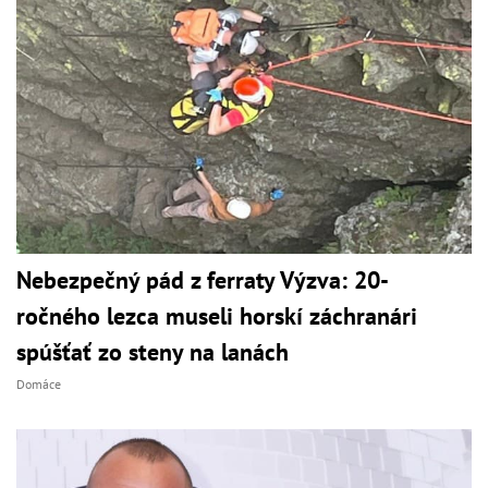
Nebezpečný pád z ferraty Výzva: 20-
ročného lezca museli horskí záchranári
spúšťať zo steny na lanách
Domáce