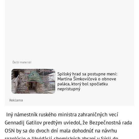
Spišský hrad sa postupne mení:
Martina Šimkovičová o obnove
paláca, ktorý bol spočiatku
neprístupný
Reklama
Iný námestník ruského ministra zahraničných vecí
Gennadij Gatilov predtým uviedol, že Bezpečnostná rada
OSN by sa do dvoch dní mala dohodnúť na návrhu
rezolúcie o likvidácií chemických zbraní v Sýrii do