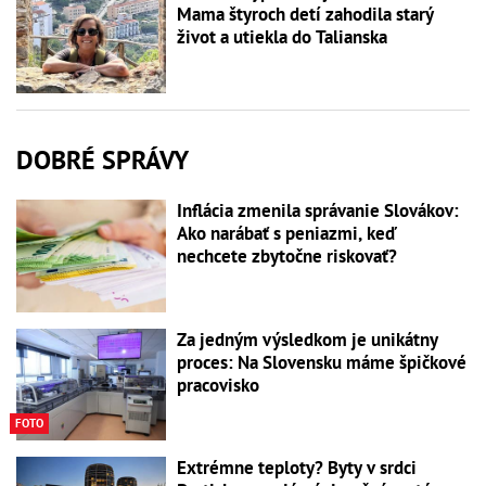
Mama štyroch detí zahodila starý
život a utiekla do Talianska
DOBRÉ SPRÁVY
Inflácia zmenila správanie Slovákov:
Ako narábať s peniazmi, keď
nechcete zbytočne riskovať?
Za jedným výsledkom je unikátny
proces: Na Slovensku máme špičkové
pracovisko
FOTO
Extrémne teploty? Byty v srdci