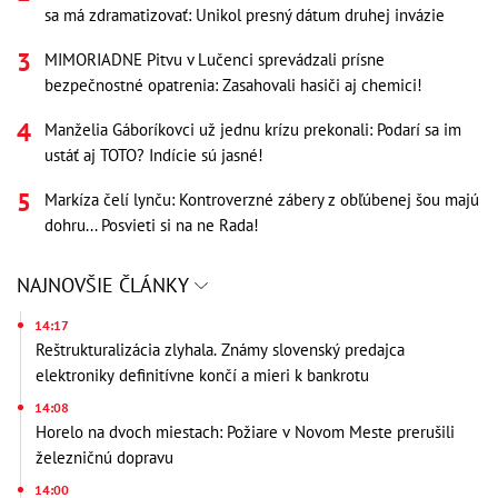
sa má zdramatizovať: Unikol presný dátum druhej invázie
MIMORIADNE Pitvu v Lučenci sprevádzali prísne
bezpečnostné opatrenia: Zasahovali hasiči aj chemici!
Manželia Gáboríkovci už jednu krízu prekonali: Podarí sa im
ustáť aj TOTO? Indície sú jasné!
Markíza čelí lynču: Kontroverzné zábery z obľúbenej šou majú
dohru... Posvieti si na ne Rada!
NAJNOVŠIE ČLÁNKY
14:17
Reštrukturalizácia zlyhala. Známy slovenský predajca
elektroniky definitívne končí a mieri k bankrotu
14:08
Horelo na dvoch miestach: Požiare v Novom Meste prerušili
železničnú dopravu
14:00