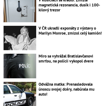
V Košiciach sa kradlo: Zmizla
magnetická rezonancia, dusík i 100-
kilový trezor
V ČR ukradli exponáty z výstavy o
Marilyn Monroe, zmizol celý kamión!
Miro sa vyhrážal Bratislavčanovi
smrťou, na polícii vykopol dvere
Odvážna matka: Prenasledovala
únoscu svojej dcéry, nabúrala mu
auto!