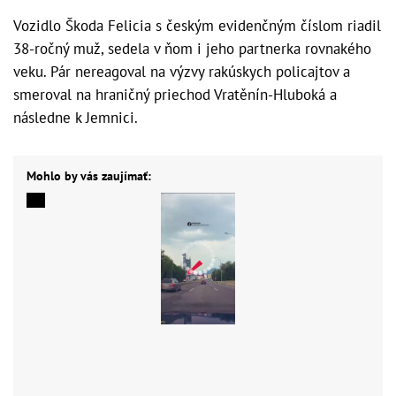
Vozidlo Škoda Felicia s českým evidenčným číslom riadil
38-ročný muž, sedela v ňom i jeho partnerka rovnakého
veku. Pár nereagoval na výzvy rakúskych policajtov a
smeroval na hraničný priechod Vratěnín-Hluboká a
následne k Jemnici.
Mohlo by vás zaujímať: