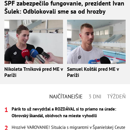
SPF zabezpečilo fungovanie, prezident Ivan
Šulek: Odblokovali sme sa od hrozby
Nikoleta Trníková pred ME v
Samuel Košťál pred ME v
Paríži
Paríži
NAJČÍTANEJŠIE
3 DNI
TÝŽDEŇ
Párik to už nevydržal a ROZDÁVAL si to priamo na úrade:
Obrovský škandál, obidvoch na mieste vyhodili
Hrozivé VAROVANIE! Situácia s migrantmi v Španielskej Ceute