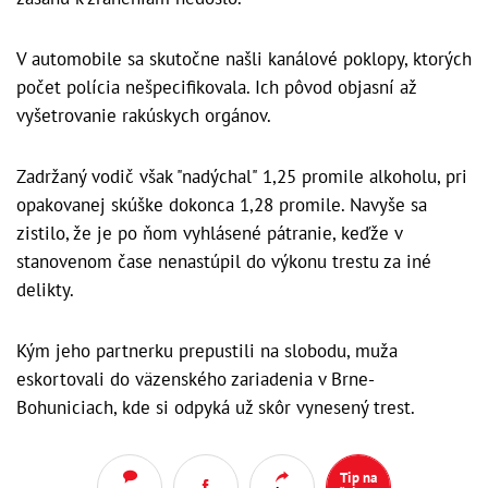
V automobile sa skutočne našli kanálové poklopy, ktorých
počet polícia nešpecifikovala. Ich pôvod objasní až
vyšetrovanie rakúskych orgánov.
Zadržaný vodič však "nadýchal" 1,25 promile alkoholu, pri
opakovanej skúške dokonca 1,28 promile. Navyše sa
zistilo, že je po ňom vyhlásené pátranie, keďže v
stanovenom čase nenastúpil do výkonu trestu za iné
delikty.
Kým jeho partnerku prepustili na slobodu, muža
eskortovali do väzenského zariadenia v Brne-
Bohuniciach, kde si odpyká už skôr vynesený trest.
Tip na