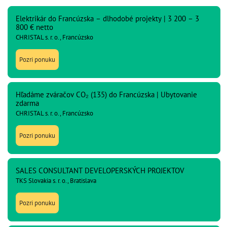
Elektrikár do Francúzska – dlhodobé projekty | 3 200 – 3
800 € netto
CHRISTAL s. r. o., Francúzsko
Pozri ponuku
Hľadáme zváračov CO₂ (135) do Francúzska | Ubytovanie
zdarma
CHRISTAL s. r. o., Francúzsko
Pozri ponuku
SALES CONSULTANT DEVELOPERSKÝCH PROJEKTOV
TKS Slovakia s. r. o., Bratislava
Pozri ponuku