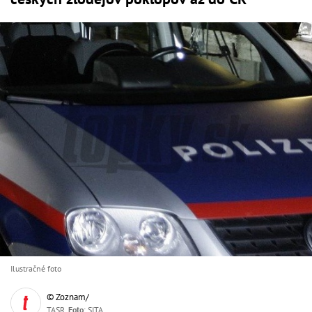
Ilustračné foto
© Zoznam/
TASR,
Foto
: SITA