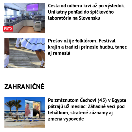
Cesta od odberu krvi až po výsledok:
Unikátny pohľad do špičkového
laboratória na Slovensku
FOTO
Prešov ožije folklórom: Festival
krajín a tradícií prinesie hudbu, tanec
aj remeslá
ZAHRANIČNÉ
Po zmiznutom Čechovi (45) v Egypte
pátrajú už mesiac: Záhadné veci pod
lehátkom, stratené záznamy aj
zmena vypovede