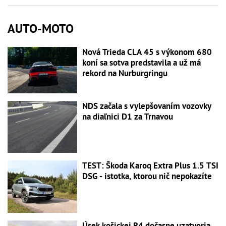
AUTO-MOTO
Nová Trieda CLA 45 s výkonom 680
koní sa sotva predstavila a už má
rekord na Nurburgringu
NDS začala s vylepšovaním vozovky
na diaľnici D1 za Trnavou
TEST: Škoda Karoq Extra Plus 1.5 TSI
DSG - istotka, ktorou nič nepokazíte
Úsek košickej R4 dočasne uzatvoria