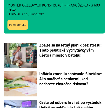
MONTÉR OCEĽOVÝCH KONŠTRUKCIÍ - FRANCÚZSKO - 3 600
netto
CHRISTAL s. r. o., Francúzsko
Pozri ponuku
Zbaľte sa na letný piknik bez stresu:
Tieto praktické vychytávky vám
ušetria miesto v batohu!
Inflácia zmenila správanie Slovákov:
Ako narábať s peniazmi, keď
nechcete zbytočne riskovať?
Cesta od odberu krvi až po výsledok:
Unikátny pohľad do špičkového