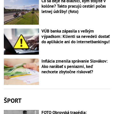
Čo sa deje na diaľnici, kým stojíte v
kolóne? Takto pracujú cestári počas
letnej údržby! (foto)
VÚB banka zápasila s veľkým
výpadkom: Klienti sa nevedeli dostať
do aplikácie ani do internetbankingu!
Inflácia zmenila správanie Slovákov:
Ako narábať s peniazmi, keď
nechcete zbytočne riskovať?
ŠPORT
FOTO Obrovská tragédia: