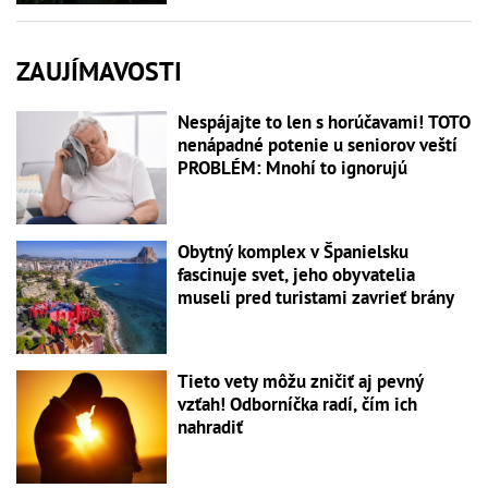
ZAUJÍMAVOSTI
Nespájajte to len s horúčavami! TOTO
nenápadné potenie u seniorov veští
PROBLÉM: Mnohí to ignorujú
Obytný komplex v Španielsku
fascinuje svet, jeho obyvatelia
museli pred turistami zavrieť brány
Tieto vety môžu zničiť aj pevný
vzťah! Odborníčka radí, čím ich
nahradiť