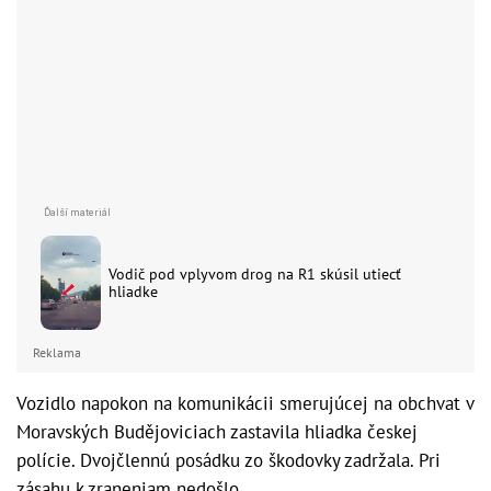
Vodič pod vplyvom drog na R1 skúsil utiecť
hliadke
Reklama
Vozidlo napokon na komunikácii smerujúcej na obchvat v
Moravských Budějoviciach zastavila hliadka českej
polície. Dvojčlennú posádku zo škodovky zadržala. Pri
zásahu k zraneniam nedošlo.