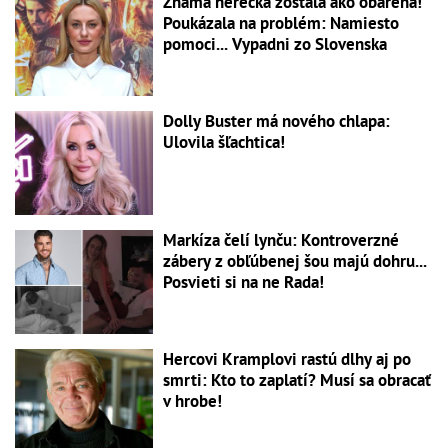
Známa herečka zostala ako obarená!
Poukázala na problém: Namiesto
pomoci... Vypadni zo Slovenska
Dolly Buster má nového chlapa:
Ulovila šľachtica!
Markíza čelí lynču: Kontroverzné
zábery z obľúbenej šou majú dohru...
Posvieti si na ne Rada!
Hercovi Kramplovi rastú dlhy aj po
smrti: Kto to zaplatí? Musí sa obracať
v hrobe!