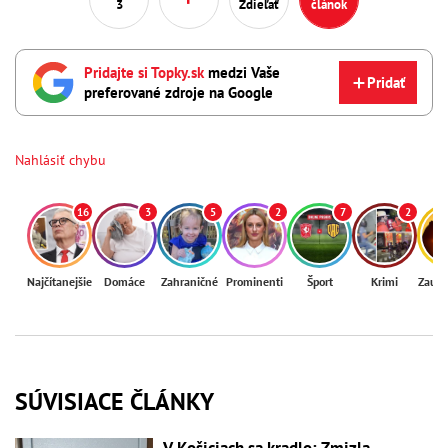
3
Zdieľať
článok
Pridajte si Topky.sk
medzi Vaše
Pridať
preferované zdroje na Google
Nahlásiť chybu
16
3
5
2
7
2
Najčítanejšie
Domáce
Zahraničné
Prominenti
Šport
Krimi
Zaují
SÚVISIACE ČLÁNKY