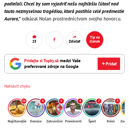
podieľali. Chcel by som vyjadriť našu najhlbšiu ľútosť nad
touto nezmyselnou tragédiou, ktorá postihla celé predmestie
Aurora,"
odkázal Nolan prostredníctvom svojho hovorcu.
Tip na
25
Zdieľať
článok
Pridajte si Topky.sk
medzi Vaše
Pridať
preferované zdroje na Google
Nahlásiť chybu
16
4
6
4
7
3
Najčítanejšie
Domáce
Zahraničné
Prominenti
Šport
Krimi
Zaují