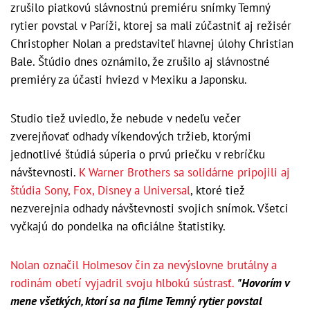
zrušilo piatkovú slávnostnú premiéru snímky Temný
rytier povstal v Paríži, ktorej sa mali zúčastniť aj režisér
Christopher Nolan a predstaviteľ hlavnej úlohy Christian
Bale. Štúdio dnes oznámilo, že zrušilo aj slávnostné
premiéry za účasti hviezd v Mexiku a Japonsku.
Studio tiež uviedlo, že nebude v nedeľu večer
zverejňovať odhady víkendových tržieb, ktorými
jednotlivé štúdiá súperia o prvú priečku v rebríčku
návštevnosti.
K Warner Brothers sa solidárne pripojili aj
štúdia Sony, Fox, Disney a Universal
, ktoré tiež
nezverejnia odhady návštevnosti svojich snímok. Všetci
vyčkajú do pondelka na oficiálne štatistiky.
Nolan označil Holmesov čin za nevýslovne brutálny a
rodinám obetí vyjadril svoju hlbokú sústrasť.
"Hovorím v
mene všetkých, ktorí sa na filme Temný rytier povstal