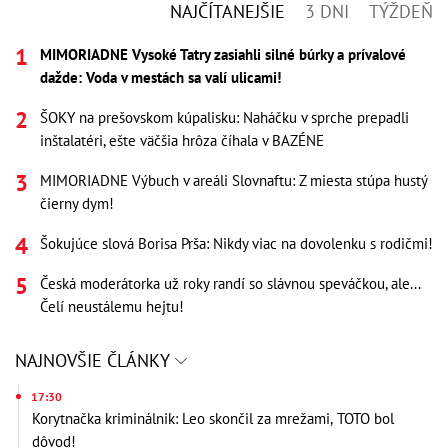
NAJČÍTANEJŠIE
3 DNI
TÝŽDEŇ
MIMORIADNE Vysoké Tatry zasiahli silné búrky a prívalové
dažde: Voda v mestách sa valí ulicami!
ŠOKY na prešovskom kúpalisku: Naháčku v sprche prepadli
inštalatéri, ešte väčšia hrôza číhala v BAZÉNE
MIMORIADNE Výbuch v areáli Slovnaftu: Z miesta stúpa hustý
čierny dym!
Šokujúce slová Borisa Prša: Nikdy viac na dovolenku s rodičmi!
Česká moderátorka už roky randí so slávnou speváčkou, ale...
Čelí neustálemu hejtu!
NAJNOVŠIE ČLÁNKY
17:30
Korytnačka kriminálnik: Leo skončil za mrežami, TOTO bol
dôvod!