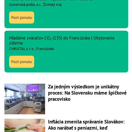
Slovenská pošta, a.s., Žilinský kraj
Pozri ponuku
Hľadáme zváračov CO₂ (135) do Francúzska | Ubytovanie
zdarma
CHRISTAL s. r. o., Francúzsko
Pozri ponuku
Za jedným výsledkom je unikátny
proces: Na Slovensku máme špičkové
pracovisko
Inflácia zmenila správanie Slovákov:
Ako narábať s peniazmi, keď