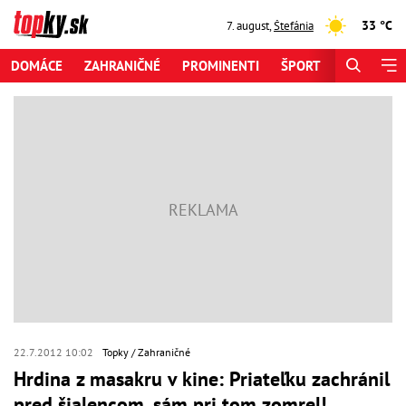
33 °C
7. august
,
Štefánia
DOMÁCE
ZAHRANIČNÉ
PROMINENTI
ŠPORT
ZAUJÍMAV
22.7.2012 10:02
Topky
Zahraničné
Hrdina z masakru v kine: Priateľku zachránil
pred šialencom, sám pri tom zomrel!