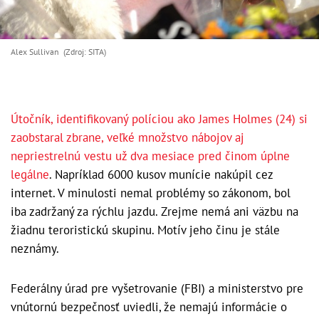
Alex Sullivan (Zdroj: SITA)
Útočník, identifikovaný políciou ako James Holmes (24) si
zaobstaral zbrane, veľké množstvo nábojov aj
nepriestrelnú vestu už dva mesiace pred činom úplne
legálne
. Napríklad 6000 kusov munície nakúpil cez
internet. V minulosti nemal problémy so zákonom, bol
iba zadržaný za rýchlu jazdu. Zrejme nemá ani väzbu na
žiadnu teroristickú skupinu. Motív jeho činu je stále
neznámy.
Federálny úrad pre vyšetrovanie (FBI) a ministerstvo pre
vnútornú bezpečnosť uviedli, že nemajú informácie o