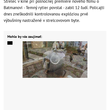
Strelec v kine pri polnočnej premiére nového filmu o
Batmanovi - Temný rytier povstal - zabil 12 ľudí. Policajti
dnes zneškodnili kontrolovanou explóziou prvé
výbušniny nastražené v strelcovovom byte.
Mohlo by vás zaujímať: