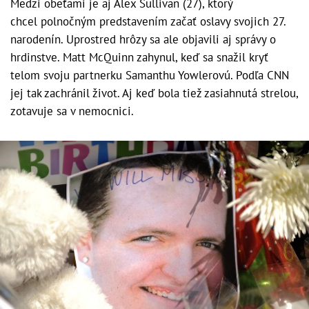
Medzi obeťami je aj Alex Sullivan (27), ktorý
chcel polnočným predstavením začať oslavy svojich 27.
narodenín. Uprostred hrôzy sa ale objavili aj správy o
hrdinstve. Matt McQuinn zahynul, keď sa snažil kryť
telom svoju partnerku Samanthu Yowlerovú. Podľa CNN
jej tak zachránil život. Aj keď bola tiež zasiahnutá strelou,
zotavuje sa v nemocnici.