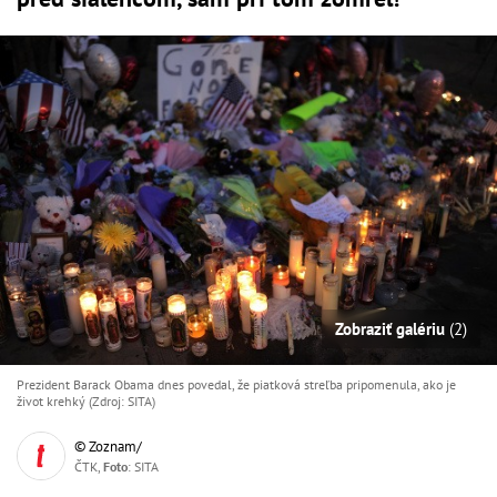
Zobraziť galériu
(2)
Prezident Barack Obama dnes povedal, že piatková streľba pripomenula, ako je
život krehký (Zdroj: SITA)
© Zoznam/
ČTK,
Foto
: SITA