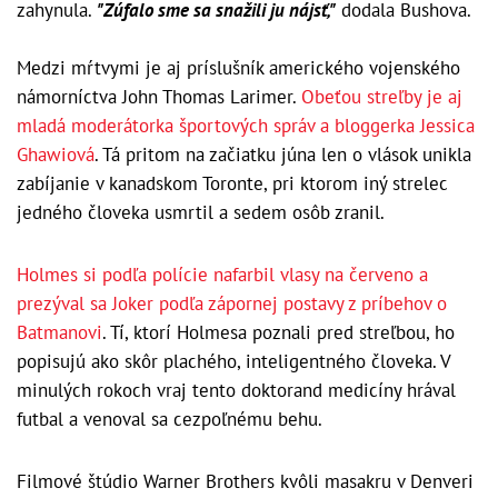
zahynula.
"Zúfalo sme sa snažili ju nájsť,"
dodala Bushova.
Medzi mŕtvymi je aj príslušník amerického vojenského
námorníctva John Thomas Larimer.
Obeťou streľby je aj
mladá moderátorka športových správ a bloggerka Jessica
Ghawiová
. Tá pritom na začiatku júna len o vlások unikla
zabíjanie v kanadskom Toronte, pri ktorom iný strelec
jedného človeka usmrtil a sedem osôb zranil.
Holmes si podľa polície nafarbil vlasy na červeno a
prezýval sa Joker podľa zápornej postavy z príbehov o
Batmanovi
. Tí, ktorí Holmesa poznali pred streľbou, ho
popisujú ako skôr plachého, inteligentného človeka. V
minulých rokoch vraj tento doktorand medicíny hrával
futbal a venoval sa cezpoľnému behu.
Filmové štúdio Warner Brothers kvôli masakru v Denveri