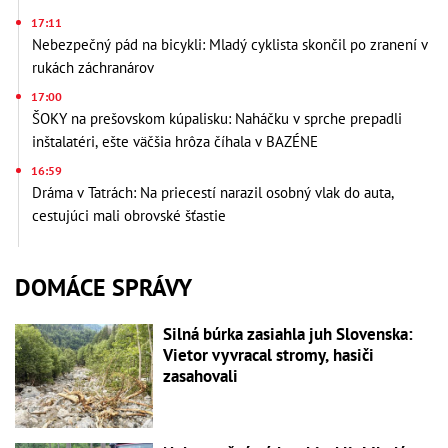
17:11
Nebezpečný pád na bicykli: Mladý cyklista skončil po zranení v
rukách záchranárov
17:00
ŠOKY na prešovskom kúpalisku: Naháčku v sprche prepadli
inštalatéri, ešte väčšia hrôza číhala v BAZÉNE
16:59
Dráma v Tatrách: Na priecestí narazil osobný vlak do auta,
cestujúci mali obrovské šťastie
DOMÁCE SPRÁVY
Silná búrka zasiahla juh Slovenska:
Vietor vyvracal stromy, hasiči
zasahovali