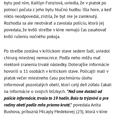
bytu pod ním, Kaitlyn Fonziová, uviedla, že v piatok po
polnoci počula z jeho bytu hlučnú hudbu. Išla hore, a keď
nikto neodpovedal, zistila, že byt nie je zamknutý.
Rozhodla sa ale neotvárať a zavolala políciu, ktorá jej
povedala, že kvôli streľbe v kine nemajú čas zasahovať
kvôli rušeniu nočného pokoja.
Po streľbe zostáva v kritickom stave sedem ľudí, uviedol
chirurg miestnej nemocnice. Podľa neho môžu mať
niektoré zranenia trvalé následky. Doterajšie informácie
hovorili o 11 osobách v kritickom stave. Policajti mali v
piatok večer miestneho času pochmúrnu úlohu
informovať pozostalých obetí, ktorí celý deň zúfalo čakali
na informácie o svojich blízkych.
"Než sme dostali od
polície informácie, trvalo to 19 hodín. Bolo to trýznivé a pre
rodiny obetí podľa mňa priamo kruté,"
povedala Anita
Bushova, príbuzná Micayly Medekovej (23), ktorá v kine