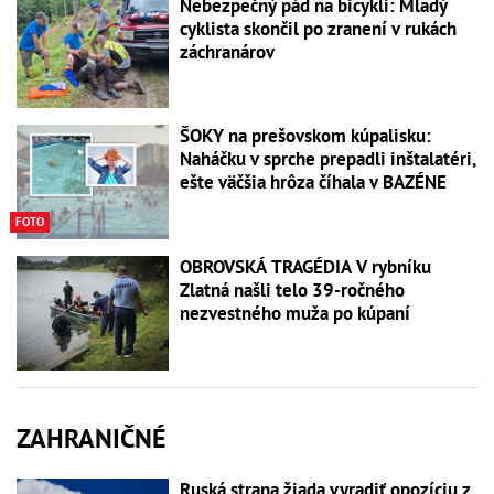
Nebezpečný pád na bicykli: Mladý
cyklista skončil po zranení v rukách
záchranárov
ŠOKY na prešovskom kúpalisku:
Naháčku v sprche prepadli inštalatéri,
ešte väčšia hrôza číhala v BAZÉNE
FOTO
OBROVSKÁ TRAGÉDIA V rybníku
Zlatná našli telo 39-ročného
nezvestného muža po kúpaní
ZAHRANIČNÉ
Ruská strana žiada vyradiť opozíciu z