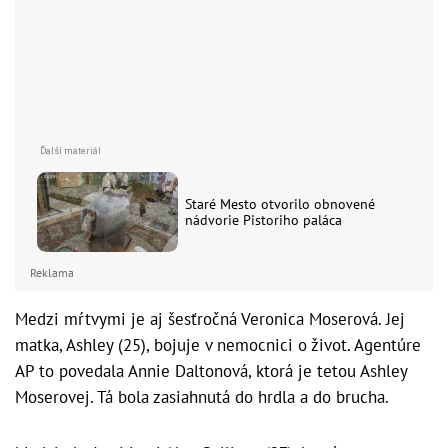
Staré Mesto otvorilo obnovené
nádvorie Pistoriho paláca
Reklama
Medzi mŕtvymi je aj šesťročná Veronica Moserová. Jej
matka, Ashley (25), bojuje v nemocnici o život. Agentúre
AP to povedala Annie Daltonová, ktorá je tetou Ashley
Moserovej. Tá bola zasiahnutá do hrdla a do brucha.