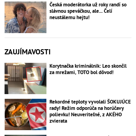
Česká moderátorka už roky randí so
slávnou speváčkou, ale... Čelí
neustálemu hejtu!
ZAUJÍMAVOSTI
Korytnačka kriminálnik: Leo skončil
za mrežami, TOTO bol dôvod!
Rekordné teploty vyvolali ŠOKUJÚCE
rady! Režim odporúča na horúčavy
polievku! Neuveriteľné, z AKÉHO
zvierata