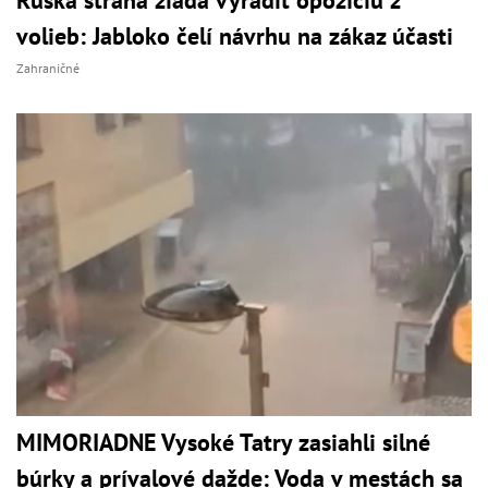
Ruská strana žiada vyradiť opozíciu z
volieb: Jabloko čelí návrhu na zákaz účasti
Zahraničné
MIMORIADNE Vysoké Tatry zasiahli silné
búrky a prívalové dažde: Voda v mestách sa