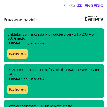
Pracovné pozície
Elektrikár do Francúzska – dlhodobé projekty | 3 200 – 3
800 € netto
CHRISTAL s. r. o., Francúzsko
Pozri ponuku
MONTÉR OCEĽOVÝCH KONŠTRUKCIÍ - FRANCÚZSKO - 3 600
netto
CHRISTAL s. r. o., Francúzsko
Pozri ponuku
Poštový doručovateľ - Kysucké Nové Mesto 1