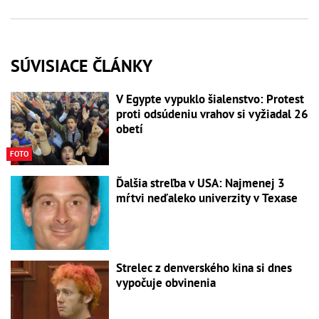
SÚVISIACE ČLÁNKY
V Egypte vypuklo šialenstvo: Protest
proti odsúdeniu vrahov si vyžiadal 26
obetí
FOTO
Ďalšia streľba v USA: Najmenej 3
mŕtvi neďaleko univerzity v Texase
Strelec z denverského kina si dnes
vypočuje obvinenia