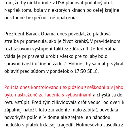
tom, že by niekto inde v USA plánoval podobný útok.
Napriek tomu bola v niektorých kinách po celej krajine
posilnené bezpečnostné opatrenia.
Prezident Barack Obama dnes povedal, že piatková
streľba pripomenula, ako je život krehký. V pravidelnom
rozhlasovom vystúpení taktiež zdôraznil, že federálna
vláda je pripravená urobiť všetko pre to, aby bolo
spravodlivosti učinené zadosť. Holmes by sa mal prvýkrát
objaviť pred súdom v pondelok o 17:30 SELČ.
Polícia dnes kontrolovanou explóziou zneškodnila v jeho
byte nastražené zariadenia s výbušninami
a chystá sa do
bytu vstúpiť. Pred tým zlikvidovala drôt vedúci od dverí k
zápalnej náloži. Toto zariadenie malo zabíjať, povedala
hovorkyňa polície. V dome ale zrejme len náhodou
nedošlo v piatok k ďalšej tragédii. Holmesovho susedka z