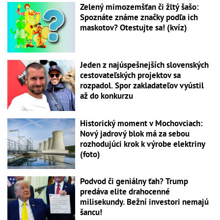
Zelený mimozemšťan či žltý šašo:
Spoznáte známe značky podľa ich
maskotov? Otestujte sa! (kvíz)
Jeden z najúspešnejších slovenských
cestovateľských projektov sa
rozpadol. Spor zakladateľov vyústil
až do konkurzu
Historický moment v Mochovciach:
Nový jadrový blok má za sebou
rozhodujúci krok k výrobe elektriny
(foto)
Podvod či geniálny ťah? Trump
predáva elite drahocenné
milisekundy. Bežní investori nemajú
šancu!