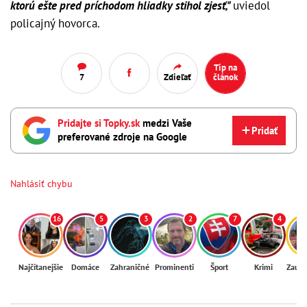
ktorú ešte pred príchodom hliadky stihol zjesť,"
uviedol
policajný hovorca.
Tip na
7
Zdieľať
článok
Pridajte si Topky.sk
medzi Vaše
Pridať
preferované zdroje na Google
Nahlásiť chybu
16
5
3
2
7
4
Najčítanejšie
Domáce
Zahraničné
Prominenti
Šport
Krimi
Zaují