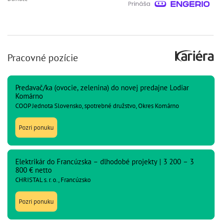
Pracovné pozície
Predavač/ka (ovocie, zelenina) do novej predajne Lodiar
Komárno
COOP Jednota Slovensko, spotrebné družstvo, Okres Komárno
Pozri ponuku
Elektrikár do Francúzska – dlhodobé projekty | 3 200 – 3
800 € netto
CHRISTAL s. r. o., Francúzsko
Pozri ponuku