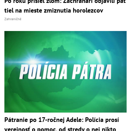
Po roku prišiel zlom: Záchranári objavili päť
tiel na mieste zmiznutia horolezcov
Zahraničné
Pátranie po 17-ročnej Adele: Polícia prosí
verejnosť o pomoc, od stredy o nej nikto