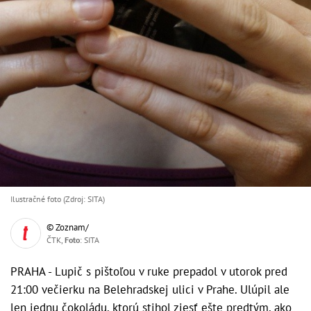
Ilustračné foto (Zdroj: SITA)
© Zoznam/
ČTK,
Foto
: SITA
PRAHA - Lupič s pištoľou v ruke prepadol v utorok pred
21:00 večierku na Belehradskej ulici v Prahe. Ulúpil ale
len jednu čokoládu, ktorú stihol zjesť ešte predtým, ako