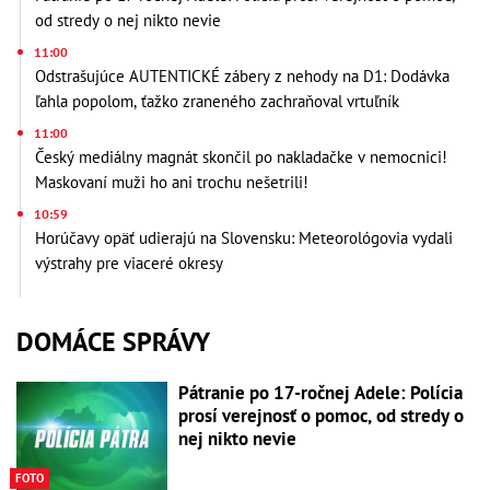
od stredy o nej nikto nevie
11:00
Odstrašujúce AUTENTICKÉ zábery z nehody na D1: Dodávka
ľahla popolom, ťažko zraneného zachraňoval vrtuľník
11:00
Český mediálny magnát skončil po nakladačke v nemocnici!
Maskovaní muži ho ani trochu nešetrili!
10:59
Horúčavy opäť udierajú na Slovensku: Meteorológovia vydali
výstrahy pre viaceré okresy
DOMÁCE SPRÁVY
Pátranie po 17-ročnej Adele: Polícia
prosí verejnosť o pomoc, od stredy o
nej nikto nevie
FOTO