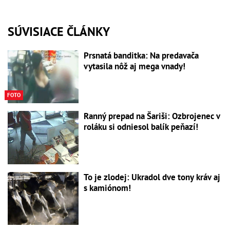
SÚVISIACE ČLÁNKY
Prsnatá banditka: Na predavača
vytasila nôž aj mega vnady!
FOTO
Ranný prepad na Šariši: Ozbrojenec v
roláku si odniesol balík peňazí!
To je zlodej: Ukradol dve tony kráv aj
s kamiónom!