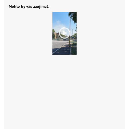
Mohlo by vás zaujímať: