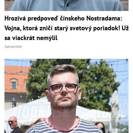
Hrozivá predpoveď čínskeho Nostradama:
Vojna, ktorá zničí starý svetový poriadok! Už
sa viackrát nemýlil
Zahraničné