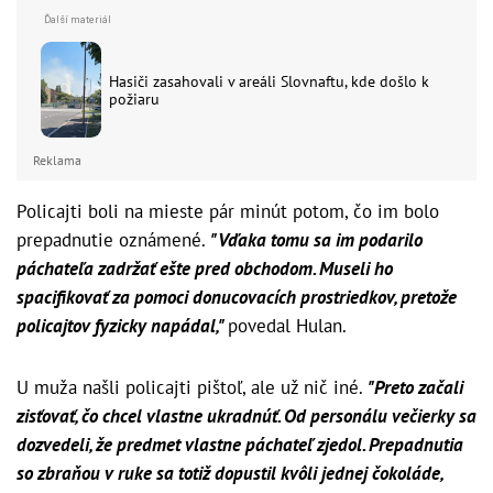
Hasiči zasahovali v areáli Slovnaftu, kde došlo k
požiaru
Reklama
Policajti boli na mieste pár minút potom, čo im bolo
prepadnutie oznámené.
"Vďaka tomu sa im podarilo
páchateľa zadržať ešte pred obchodom. Museli ho
spacifikovať za pomoci donucovacích prostriedkov, pretože
policajtov fyzicky napádal,"
povedal Hulan.
U muža našli policajti pištoľ, ale už nič iné.
"Preto začali
zisťovať, čo chcel vlastne ukradnúť. Od personálu večierky sa
dozvedeli, že predmet vlastne páchateľ zjedol. Prepadnutia
so zbraňou v ruke sa totiž dopustil kvôli jednej čokoláde,