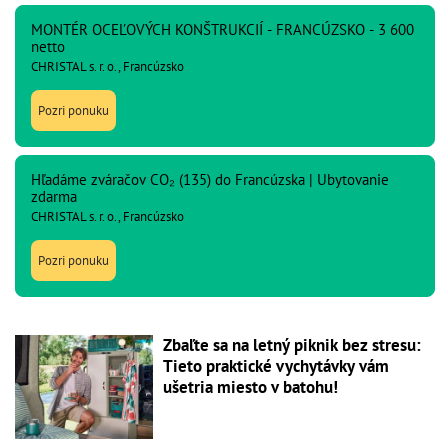
MONTÉR OCEĽOVÝCH KONŠTRUKCIÍ - FRANCÚZSKO - 3 600
netto
CHRISTAL s. r. o., Francúzsko
Pozri ponuku
Hľadáme zváračov CO₂ (135) do Francúzska | Ubytovanie
zdarma
CHRISTAL s. r. o., Francúzsko
Pozri ponuku
Zbaľte sa na letný piknik bez stresu:
Tieto praktické vychytávky vám
ušetria miesto v batohu!