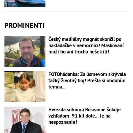
PROMINENTI
Český mediálny magnát skončil po
nakladačke v nemocnici! Maskovaní
muži ho ani trochu nešetrili!
FOTOhádanka: Za úsmevom skrývala
ťažký životný boj! Prešla si obdobím
temna...
Hviezda sitkomu Roseanne šokuje
vzhľadom: 91 kíl dole... Je na
nespoznanie!