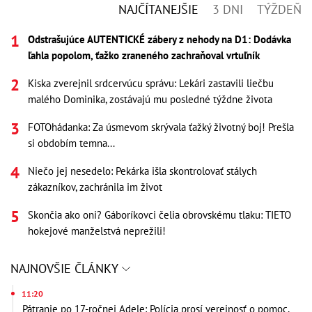
NAJČÍTANEJŠIE
3 DNI
TÝŽDEŇ
Odstrašujúce AUTENTICKÉ zábery z nehody na D1: Dodávka
ľahla popolom, ťažko zraneného zachraňoval vrtuľník
Kiska zverejnil srdcervúcu správu: Lekári zastavili liečbu
malého Dominika, zostávajú mu posledné týždne života
FOTOhádanka: Za úsmevom skrývala ťažký životný boj! Prešla
si obdobím temna...
Niečo jej nesedelo: Pekárka išla skontrolovať stálych
zákazníkov, zachránila im život
Skončia ako oni? Gáboríkovci čelia obrovskému tlaku: TIETO
hokejové manželstvá neprežili!
NAJNOVŠIE ČLÁNKY
11:20
Pátranie po 17-ročnej Adele: Polícia prosí verejnosť o pomoc,