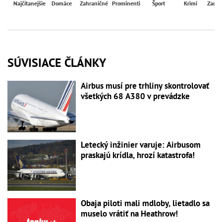
Najčítanejšie
Domáce
Zahraničné
Prominenti
Šport
Krimi
Zaují
SÚVISIACE ČLÁNKY
Airbus musí pre trhliny skontrolovať
všetkých 68 A380 v prevádzke
Letecký inžinier varuje: Airbusom
praskajú krídla, hrozí katastrofa!
Obaja piloti mali mdloby, lietadlo sa
muselo vrátiť na Heathrow!