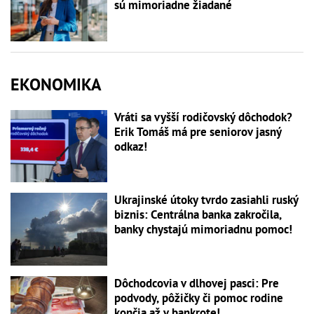
sú mimoriadne žiadané
EKONOMIKA
Vráti sa vyšší rodičovský dôchodok?
Erik Tomáš má pre seniorov jasný
odkaz!
Ukrajinské útoky tvrdo zasiahli ruský
biznis: Centrálna banka zakročila,
banky chystajú mimoriadnu pomoc!
Dôchodcovia v dlhovej pasci: Pre
podvody, pôžičky či pomoc rodine
končia až v bankrote!