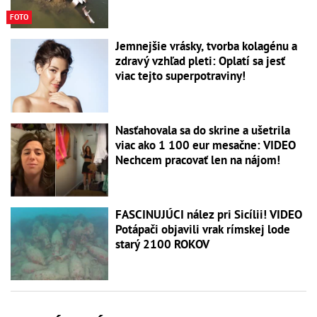
FOTO
Jemnejšie vrásky, tvorba kolagénu a
zdravý vzhľad pleti: Oplatí sa jesť
viac tejto superpotraviny!
Nasťahovala sa do skrine a ušetrila
viac ako 1 100 eur mesačne: VIDEO
Nechcem pracovať len na nájom!
FASCINUJÚCI nález pri Sicílii! VIDEO
Potápači objavili vrak rímskej lode
starý 2100 ROKOV