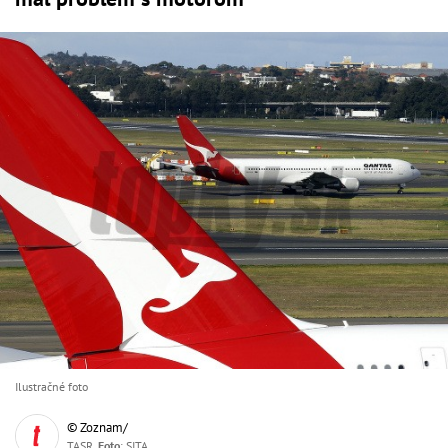
Ilustračné foto
© Zoznam/
TASR,
Foto
: SITA