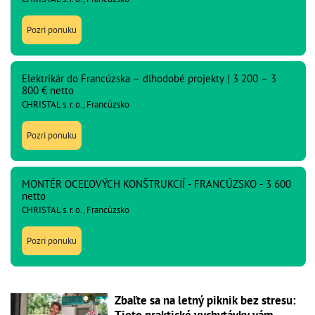
Pozri ponuku
Elektrikár do Francúzska – dlhodobé projekty | 3 200 – 3
800 € netto
CHRISTAL s. r. o., Francúzsko
Pozri ponuku
MONTÉR OCEĽOVÝCH KONŠTRUKCIÍ - FRANCÚZSKO - 3 600
netto
CHRISTAL s. r. o., Francúzsko
Pozri ponuku
Zbaľte sa na letný piknik bez stresu: