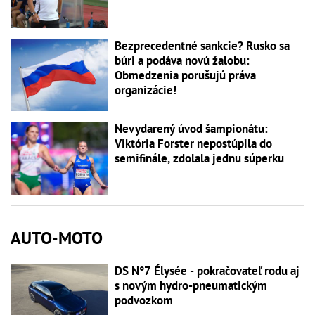
Bezprecedentné sankcie? Rusko sa
búri a podáva novú žalobu:
Obmedzenia porušujú práva
organizácie!
Nevydarený úvod šampionátu:
Viktória Forster nepostúpila do
semifinále, zdolala jednu súperku
AUTO-MOTO
DS N°7 Élysée - pokračovateľ rodu aj
s novým hydro-pneumatickým
podvozkom