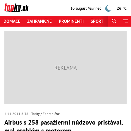
26 °C
10. august
,
Vavrinec
DOMÁCE
ZAHRANIČNÉ
PROMINENTI
ŠPORT
ZAUJÍMAV
4.11.2011 6:38
Topky
Zahraničné
Airbus s 258 pasažiermi núdzovo pristával,
mal problém s motorom