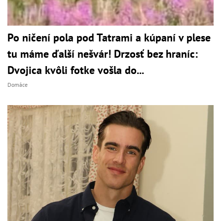
Po ničení pola pod Tatrami a kúpaní v plese
tu máme ďalší nešvár! Drzosť bez hraníc:
Dvojica kvôli fotke vošla do...
Domáce