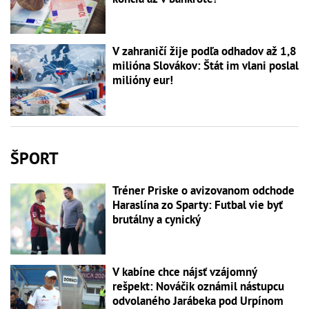
V zahraničí žije podľa odhadov až 1,8
milióna Slovákov: Štát im vlani poslal
milióny eur!
ŠPORT
Tréner Priske o avizovanom odchode
Haraslína zo Sparty: Futbal vie byť
brutálny a cynický
V kabíne chce nájsť vzájomný
rešpekt: Nováčik oznámil nástupcu
odvolaného Jarábeka pod Urpínom