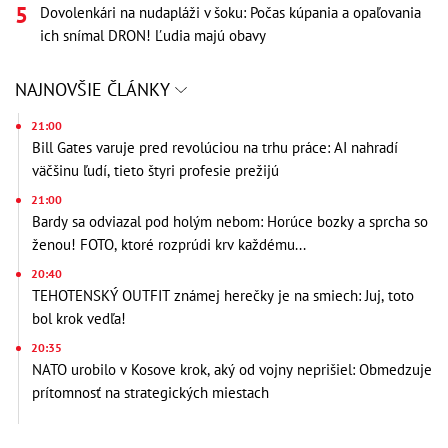
Dovolenkári na nudapláži v šoku: Počas kúpania a opaľovania
ich snímal DRON! Ľudia majú obavy
NAJNOVŠIE ČLÁNKY
21:00
Bill Gates varuje pred revolúciou na trhu práce: AI nahradí
väčšinu ľudí, tieto štyri profesie prežijú
21:00
Bardy sa odviazal pod holým nebom: Horúce bozky a sprcha so
ženou! FOTO, ktoré rozprúdi krv každému...
20:40
TEHOTENSKÝ OUTFIT známej herečky je na smiech: Juj, toto
bol krok vedľa!
20:35
NATO urobilo v Kosove krok, aký od vojny neprišiel: Obmedzuje
prítomnosť na strategických miestach