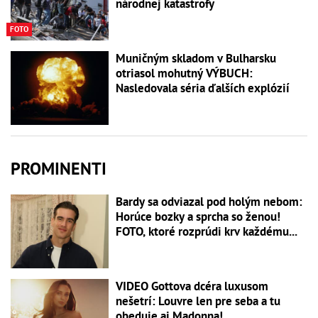
národnej katastrofy
FOTO
Muničným skladom v Bulharsku
otriasol mohutný VÝBUCH:
Nasledovala séria ďalších explózií
PROMINENTI
Bardy sa odviazal pod holým nebom:
Horúce bozky a sprcha so ženou!
FOTO, ktoré rozprúdi krv každému...
VIDEO Gottova dcéra luxusom
nešetrí: Louvre len pre seba a tu
obeduje aj Madonna!