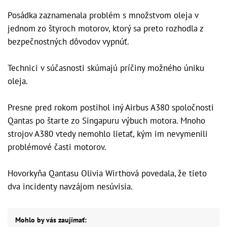
Posádka zaznamenala problém s množstvom oleja v
jednom zo štyroch motorov, ktorý sa preto rozhodla z
bezpečnostných dôvodov vypnúť.
Technici v súčasnosti skúmajú príčiny možného úniku
oleja.
Presne pred rokom postihol iný Airbus A380 spoločnosti
Qantas po štarte zo Singapuru výbuch motora. Mnoho
strojov A380 vtedy nemohlo lietať, kým im nevymenili
problémové časti motorov.
Hovorkyňa Qantasu Olivia Wirthová povedala, že tieto
dva incidenty navzájom nesúvisia.
Mohlo by vás zaujímať: