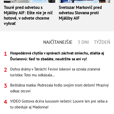
Touré pred odvetou s
Svetozar Markovič pred
Mjällby AIF: Ešte nie je nič
odvetou Slovana proti
hotové, v odvete chceme
Mjällby AIF
vyhrať
NAJČÍTANEJŠIE
3 DNI
TÝŽDEŇ
Hospodárová chytila v správach záchvat smiechu, stiahla aj
Ďurianovú: Keď to zbadáte, neudržíte sa ani vy!
Dohra drámy v Tatrách! Ferovi Jokeovi sa ozvala zranená
turistka: Toto mu odkázala...
Beštiálna matka: Podrezala hrdlo svojim trom deťom! Mrazivý
odkaz otcovi
VIDEO Gottova dcéra luxusom nešetrí: Louvre len pre seba a
tu obeduje aj Madonna!