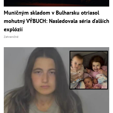
Muničným skladom v Bulharsku otriasol
mohutný VÝBUCH: Nasledovala séria ďalších
explózií
Zahraničné