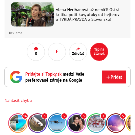
Alena Heribanová už nemlčí! Ostrá
kritika politikov, útoky od hejterov
a TVRDÁ PRAVDA o Slovensku!
Reklama
Tip na
0
Zdieľať
článok
Pridajte si Topky.sk
medzi Vaše
Pridať
preferované zdroje na Google
Nahlásiť chybu
16
5
5
3
7
5