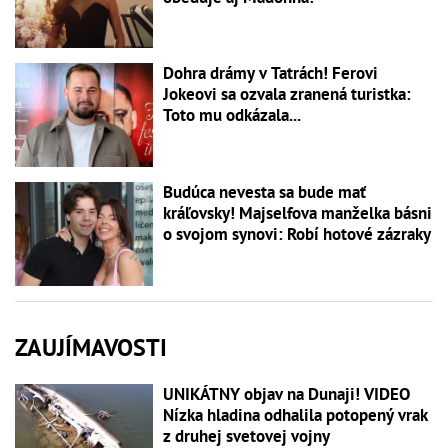
Dohra drámy v Tatrách! Ferovi
Jokeovi sa ozvala zranená turistka:
Toto mu odkázala...
Budúca nevesta sa bude mať
kráľovsky! Majselfova manželka básni
o svojom synovi: Robí hotové zázraky
ZAUJÍMAVOSTI
UNIKÁTNY objav na Dunaji! VIDEO
Nízka hladina odhalila potopený vrak
z druhej svetovej vojny