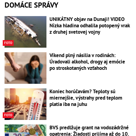
DOMÁCE SPRÁVY
UNIKÁTNY objav na Dunaji! VIDEO
Nízka hladina odhalila potopený vrak
z druhej svetovej vojny
FOTO
Víkend plný násilia v rodinách:
Úradovali alkohol, drogy aj emócie
po stroskotaných vzťahoch
Koniec horúčavám? Teploty sú
miernejšie, výstrahy pred teplom
platia iba na juhu
FOTO
BVS predlžuje grant na vodozádržné
opatrenia: Žiadosti prijíma až do 10.