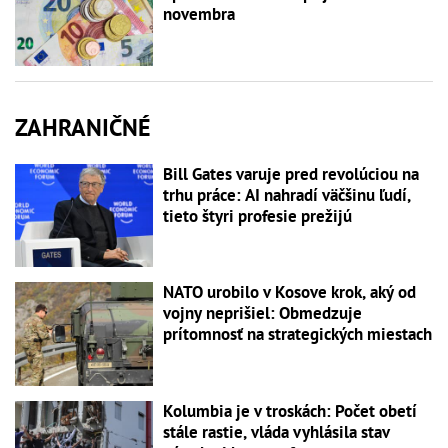
novembra
ZAHRANIČNÉ
Bill Gates varuje pred revolúciou na
trhu práce: AI nahradí väčšinu ľudí,
tieto štyri profesie prežijú
NATO urobilo v Kosove krok, aký od
vojny neprišiel: Obmedzuje
prítomnosť na strategických miestach
Kolumbia je v troskách: Počet obetí
stále rastie, vláda vyhlásila stav