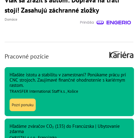
Vlak sa zrazil s autom: Doprava na trati
stojí! Zasahujú záchranné zložky
Domáce
Pracovné pozície
Hľadáte istotu a stabilitu v zamestnaní? Ponúkame prácu pri
CNC strojoch. Zaujímavé finančné ohodnotenie s kariérnym
rastom.
TRANSFER International Staff k.s., Košice
Pozri ponuku
Hľadáme zváračov CO₂ (135) do Francúzska | Ubytovanie
zdarma
CHRISTAL s. r. o., Francúzsko