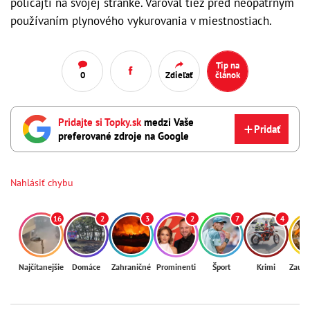
policajti na svojej stránke. Varoval tiež pred neopatrným
používaním plynového vykurovania v miestnostiach.
Tip na
0
Zdieľať
článok
Pridajte si Topky.sk
medzi Vaše
Pridať
preferované zdroje na Google
Nahlásiť chybu
16
2
3
2
7
4
Najčítanejšie
Domáce
Zahraničné
Prominenti
Šport
Krimi
Zaují