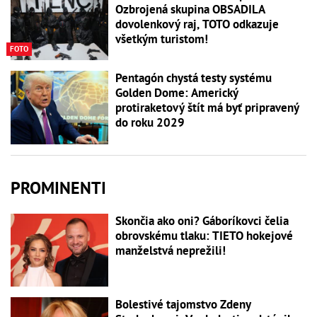
Ozbrojená skupina OBSADILA
dovolenkový raj, TOTO odkazuje
všetkým turistom!
FOTO
Pentagón chystá testy systému
Golden Dome: Americký
protiraketový štít má byť pripravený
do roku 2029
PROMINENTI
Skončia ako oni? Gáboríkovci čelia
obrovskému tlaku: TIETO hokejové
manželstvá neprežili!
Bolestivé tajomstvo Zdeny