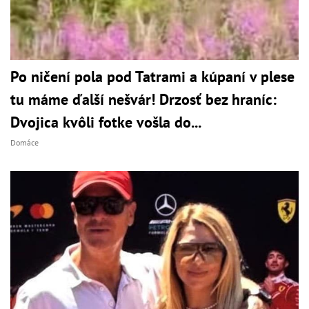
Po ničení pola pod Tatrami a kúpaní v plese
tu máme ďalší nešvár! Drzosť bez hraníc:
Dvojica kvôli fotke vošla do...
Domáce