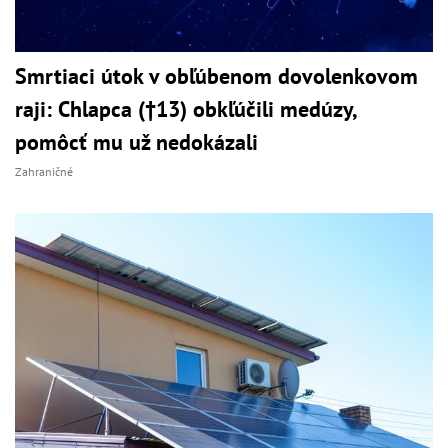
Smrtiaci útok v obľúbenom dovolenkovom
raji: Chlapca (†13) obkľúčili medúzy,
pomôcť mu už nedokázali
Zahraničné