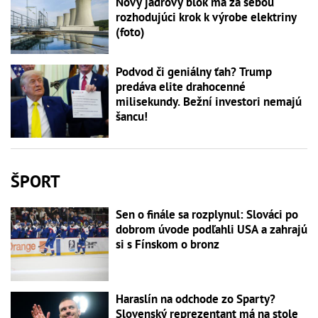
Nový jadrový blok má za sebou
rozhodujúci krok k výrobe elektriny
(foto)
Podvod či geniálny ťah? Trump
predáva elite drahocenné
milisekundy. Bežní investori nemajú
šancu!
ŠPORT
Sen o finále sa rozplynul: Slováci po
dobrom úvode podľahli USA a zahrajú
si s Fínskom o bronz
Haraslín na odchode zo Sparty?
Slovenský reprezentant má na stole