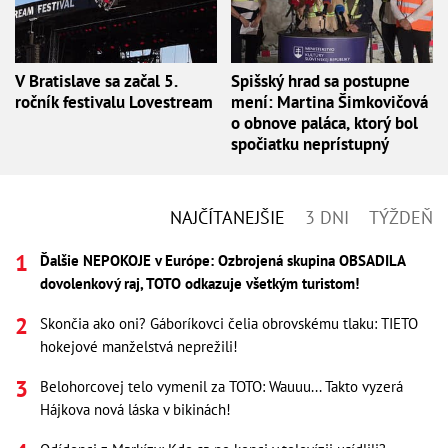
V Bratislave sa začal 5.
Spišský hrad sa postupne
ročník festivalu Lovestream
mení: Martina Šimkovičová
o obnove paláca, ktorý bol
spočiatku neprístupný
NAJČÍTANEJŠIE
3 DNI
TÝŽDEŇ
Ďalšie NEPOKOJE v Európe: Ozbrojená skupina OBSADILA
dovolenkový raj, TOTO odkazuje všetkým turistom!
Skončia ako oni? Gáboríkovci čelia obrovskému tlaku: TIETO
hokejové manželstvá neprežili!
Belohorcovej telo vymenil za TOTO: Wauuu... Takto vyzerá
Hájkova nová láska v bikinách!