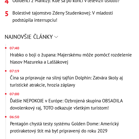
Odídenci z Markízy: Kde sa po konci v televízii usídlili?
Bolestivé tajomstvo Zdeny Studenkovej: V mladosti
podstúpila interrupciu!
NAJNOVŠIE ČLÁNKY
07:40
Hrabko o boji o župana: Majerskému môže pomôcť rozdelenie
hlasov Mazureka a Laššákovej
07:19
Čína sa pripravuje na silný tajfún Dolphin: Zatvára školy aj
turistické atrakcie, hrozia záplavy
07:00
Ďalšie NEPOKOJE v Európe: Ozbrojená skupina OBSADILA
dovolenkový raj, TOTO odkazuje všetkým turistom!
06:50
Pentagón chystá testy systému Golden Dome: Americký
protiraketový štít má byť pripravený do roku 2029