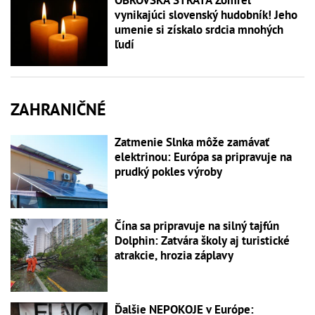
OBROVSKÁ STRATA Zomrel
vynikajúci slovenský hudobník! Jeho
umenie si získalo srdcia mnohých
ľudí
ZAHRANIČNÉ
Zatmenie Slnka môže zamávať
elektrinou: Európa sa pripravuje na
prudký pokles výroby
Čína sa pripravuje na silný tajfún
Dolphin: Zatvára školy aj turistické
atrakcie, hrozia záplavy
Ďalšie NEPOKOJE v Európe: