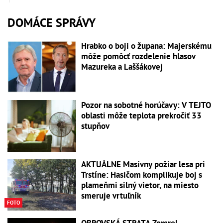
DOMÁCE SPRÁVY
Hrabko o boji o župana: Majerskému
môže pomôcť rozdelenie hlasov
Mazureka a Laššákovej
Pozor na sobotné horúčavy: V TEJTO
oblasti môže teplota prekročiť 33
stupňov
AKTUÁLNE Masívny požiar lesa pri
Trstíne: Hasičom komplikuje boj s
plameňmi silný vietor, na miesto
smeruje vrtuľník
FOTO