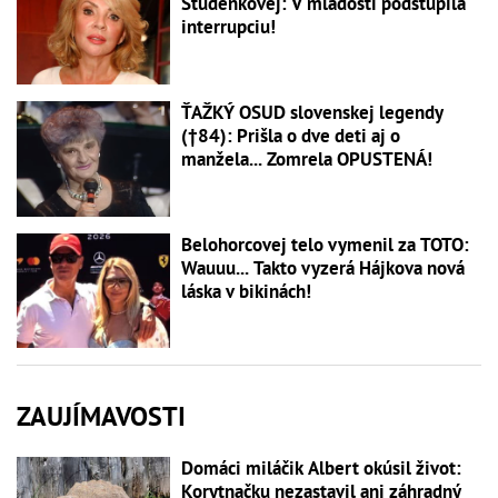
Studenkovej: V mladosti podstúpila
interrupciu!
ŤAŽKÝ OSUD slovenskej legendy
(†84): Prišla o dve deti aj o
manžela... Zomrela OPUSTENÁ!
Belohorcovej telo vymenil za TOTO:
Wauuu... Takto vyzerá Hájkova nová
láska v bikinách!
ZAUJÍMAVOSTI
Domáci miláčik Albert okúsil život:
Korytnačku nezastavil ani záhradný