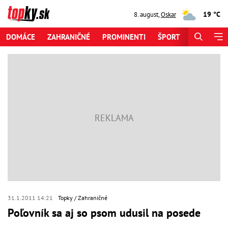
19 °C
8. august
,
Oskar
DOMÁCE
ZAHRANIČNÉ
PROMINENTI
ŠPORT
ZAUJÍMAV
31.1.2011 14:21
Topky
Zahraničné
Poľovník sa aj so psom udusil na posede