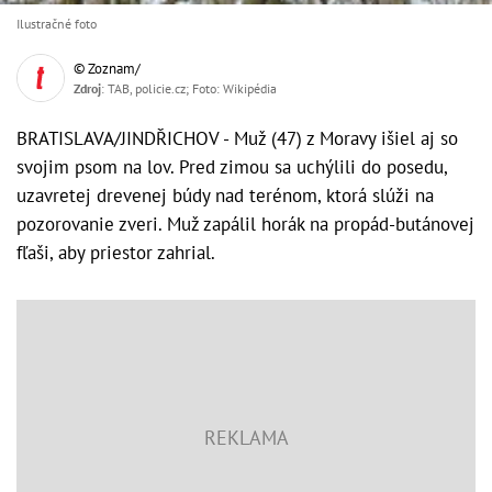
Ilustračné foto
© Zoznam/
Zdroj
: TAB, policie.cz; Foto: Wikipédia
BRATISLAVA/JINDŘICHOV - Muž (47) z Moravy išiel aj so
svojim psom na lov. Pred zimou sa uchýlili do posedu,
uzavretej drevenej búdy nad terénom, ktorá slúži na
pozorovanie zveri. Muž zapálil horák na propád-butánovej
fľaši, aby priestor zahrial.