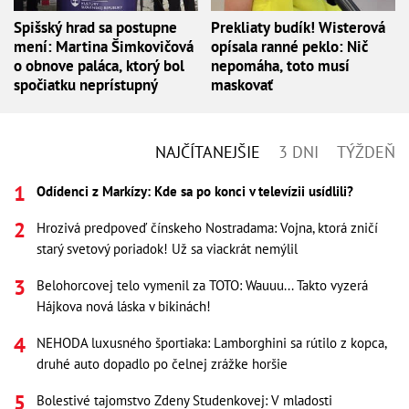
Spišský hrad sa postupne
Prekliaty budík! Wisterová
mení: Martina Šimkovičová
opísala ranné peklo: Nič
o obnove paláca, ktorý bol
nepomáha, toto musí
spočiatku neprístupný
maskovať
NAJČÍTANEJŠIE
3 DNI
TÝŽDEŇ
Odídenci z Markízy: Kde sa po konci v televízii usídlili?
Hrozivá predpoveď čínskeho Nostradama: Vojna, ktorá zničí
starý svetový poriadok! Už sa viackrát nemýlil
Belohorcovej telo vymenil za TOTO: Wauuu... Takto vyzerá
Hájkova nová láska v bikinách!
NEHODA luxusného športiaka: Lamborghini sa rútilo z kopca,
druhé auto dopadlo po čelnej zrážke horšie
Bolestivé tajomstvo Zdeny Studenkovej: V mladosti