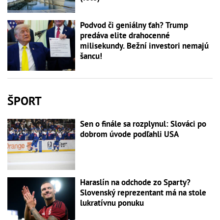
Podvod či geniálny ťah? Trump
predáva elite drahocenné
milisekundy. Bežní investori nemajú
šancu!
ŠPORT
Sen o finále sa rozplynul: Slováci po
dobrom úvode podľahli USA
Haraslín na odchode zo Sparty?
Slovenský reprezentant má na stole
lukratívnu ponuku