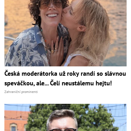
Česká moderátorka už roky randí so slávnou
speváčkou, ale... Čelí neustálemu hejtu!
Zahraniční prominenti