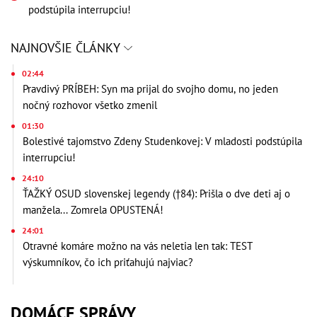
podstúpila interrupciu!
NAJNOVŠIE ČLÁNKY
02:44
Pravdivý PRÍBEH: Syn ma prijal do svojho domu, no jeden
nočný rozhovor všetko zmenil
01:30
Bolestivé tajomstvo Zdeny Studenkovej: V mladosti podstúpila
interrupciu!
24:10
ŤAŽKÝ OSUD slovenskej legendy (†84): Prišla o dve deti aj o
manžela... Zomrela OPUSTENÁ!
24:01
Otravné komáre možno na vás neletia len tak: TEST
výskumníkov, čo ich priťahujú najviac?
DOMÁCE SPRÁVY