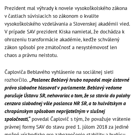
Prezident mal výhrady k novele vysokoškolského zákona
v častiach súvisiacich so zákonom o kvalite
vysokoškolského vzdelávania a Slovenskej akadémii vied.
V prípade SAV prezident Kiska namietal, že dochádza k
ohrozeniu transformácie akadémie, keďže schválený
zákon spôsobí pre zmätočnosť a nesystémovosť len
chaos a právnu neistotu.
Čaploviča Beblavého vyhlásenie na sociálnej sieti
rozhorčilo.
„Poslanec Beblavý hrubo napadol moje ústavné
právo slobodne hlasovať v parlamente. Beblavý vedome
porušuje Ústavu SR, nehovoriac o tom, že sa stavia do polohy
cenzora slobodnej vôle poslanca NR SR, a to hulvátskym a
chrapúnskym spôsobom neprijateľným v slušnej
spoločnosti,“
povedal Čaplovič s tým, že považuje vrátenie
právnej formy SAV do stavu pred 1. júlom 2018 za jediné
možné východisko pre zabezpečenie stability a budúcu