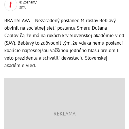
© Zoznam/
SITA
BRATISLAVA – Nezaradený poslanec Miroslav Beblavý
obvinil na sociálnej sieti poslanca Smeru Dušana
Čaploviča, že má na rukách krv Slovenskej akadémie vied
(SAV). Beblavý to zdôvodnil tým, že vďaka nemu poslanci
koalície najtesnejšou väčšinou jedného hlasu prelomili
veto prezidenta a schválili devastáciu Slovenskej
akadémie vied.