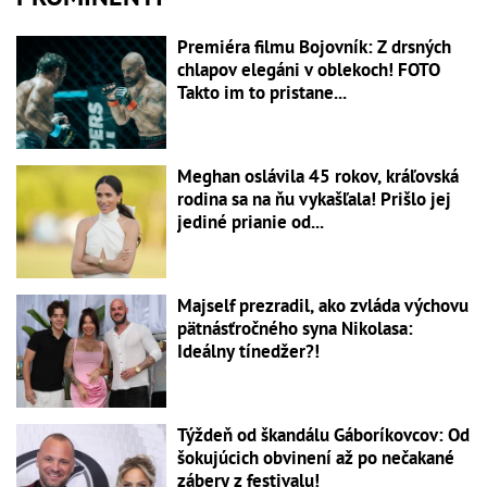
Premiéra filmu Bojovník: Z drsných
chlapov elegáni v oblekoch! FOTO
Takto im to pristane...
Meghan oslávila 45 rokov, kráľovská
rodina sa na ňu vykašľala! Prišlo jej
jediné prianie od...
Majself prezradil, ako zvláda výchovu
pätnásťročného syna Nikolasa:
Ideálny tínedžer?!
Týždeň od škandálu Gáboríkovcov: Od
šokujúcich obvinení až po nečakané
zábery z festivalu!