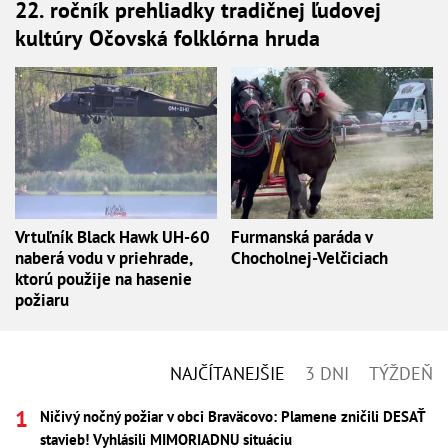
22. ročník prehliadky tradičnej ľudovej
kultúry Očovská folklórna hruda
Vrtuľník Black Hawk UH-60
Furmanská paráda v
naberá vodu v priehrade,
Chocholnej-Velčiciach
ktorú použije na hasenie
požiaru
NAJČÍTANEJŠIE
3 DNI
TÝŽDEŇ
Ničivý nočný požiar v obci Braväcovo: Plamene zničili DESAŤ
stavieb! Vyhlásili MIMORIADNU situáciu