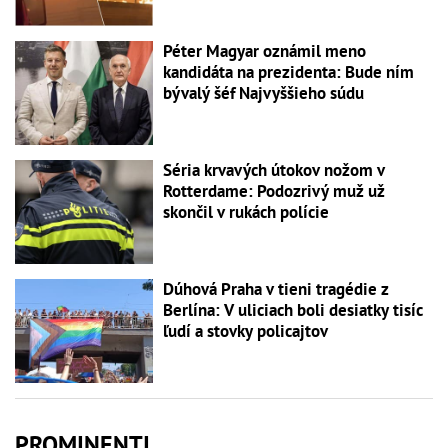
Péter Magyar oznámil meno
kandidáta na prezidenta: Bude ním
bývalý šéf Najvyššieho súdu
Séria krvavých útokov nožom v
Rotterdame: Podozrivý muž už
skončil v rukách polície
Dúhová Praha v tieni tragédie z
Berlína: V uliciach boli desiatky tisíc
ľudí a stovky policajtov
PROMINENTI