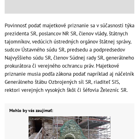
Povinnosť podať majetkové priznanie sa v súčasnosti týka
prezidenta SR, poslancov NR SR, členov vlády, štátnych
tajomníkov, vedúcich ústredných orgánov štátnej správy,
sudcov Ústavného súdu SR, predsedu a podpredsedov
Najvyššieho súdu SR, členov Súdnej rady SR, generálneho
prokurátora či verejného ochrancu práv. Majetkové
priznanie musia podľa zákona podať napríklad aj náčelník
Generálneho štábu Ozbrojených síl SR, riaditeľ SIS,
rektori verejných vysokých škôl či šéfovia Železníc SR.
Mohlo by vás zaujímať: