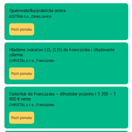
Opatrovateľka/praktická sestra
JUSTÍNA n.o., Okres Levice
Pozri ponuku
Hľadáme zváračov CO₂ (135) do Francúzska | Ubytovanie
zdarma
CHRISTAL s. r. o., Francúzsko
Pozri ponuku
Elektrikár do Francúzska – dlhodobé projekty | 3 200 – 3
800 € netto
CHRISTAL s. r. o., Francúzsko
Pozri ponuku