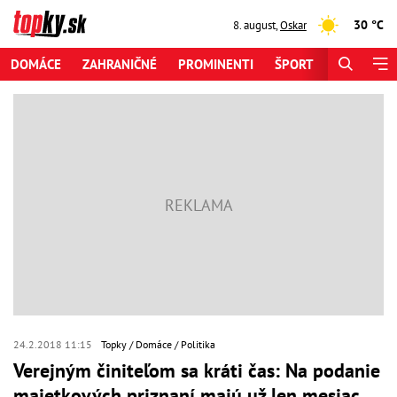
30 °C
8. august
,
Oskar
DOMÁCE
ZAHRANIČNÉ
PROMINENTI
ŠPORT
ZAUJÍMAV
24.2.2018 11:15
Topky
Domáce
Politika
Verejným činiteľom sa kráti čas: Na podanie
majetkových priznaní majú už len mesiac