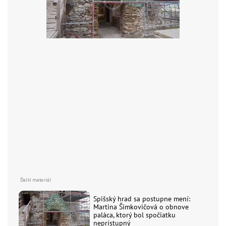
Spišský hrad sa postupne mení:
Martina Šimkovičová o obnove
paláca, ktorý bol spočiatku
neprístupný