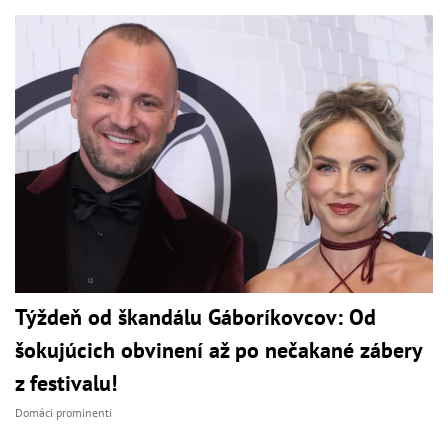
Týždeň od škandálu Gáboríkovcov: Od
šokujúcich obvinení až po nečakané zábery
z festivalu!
Domáci prominenti