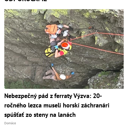
Nebezpečný pád z ferraty Výzva: 20-
ročného lezca museli horskí záchranári
spúšťať zo steny na lanách
Domáce