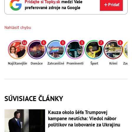
Pridajte si Topky.sk
medzi Vaše
Pridať
preferované zdroje na Google
Nahlásiť chybu
16
3
3
3
7
3
Najčítanejšie
Domáce
Zahraničné
Prominenti
Šport
Krimi
Zaují
SÚVISIACE ČLÁNKY
Kauza okolo šéfa Trumpovej
kampane neutícha: Viedol nábor
politikov na lobovanie za Ukrajinu