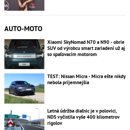
AUTO-MOTO
Xiaomi SkyNomad N70 a N90 - obrie
SUV od výrobcu smart zariadení už aj
so spaľovacím motorom
TEST: Nissan Micra - Micra ešte nikdy
nebola príjemnejšia
Letná údržba diaľnic je v polovici,
NDS vyčistila vyše 400 kilometrov
rigolov