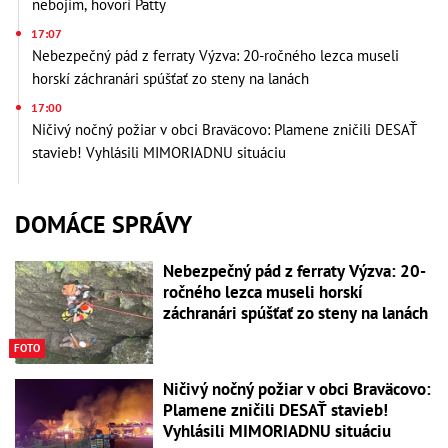
nebojím, hovorí Patty
17:07
Nebezpečný pád z ferraty Výzva: 20-ročného lezca museli
horskí záchranári spúšťať zo steny na lanách
17:00
Ničivý nočný požiar v obci Braväcovo: Plamene zničili DESAŤ
stavieb! Vyhlásili MIMORIADNU situáciu
DOMÁCE SPRÁVY
Nebezpečný pád z ferraty Výzva: 20-
ročného lezca museli horskí
záchranári spúšťať zo steny na lanách
FOTO
Ničivý nočný požiar v obci Braväcovo:
Plamene zničili DESAŤ stavieb!
Vyhlásili MIMORIADNU situáciu