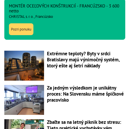
MONTÉR OCEĽOVÝCH KONŠTRUKCIÍ - FRANCÚZSKO - 3 600
netto
CHRISTAL s. r. o., Francúzsko
Pozri ponuku
Extrémne teploty? Byty v srdci
Bratislavy majú výnimočný systém,
ktorý ešte aj šetrí náklady
Za jedným výsledkom je unikátny
proces: Na Slovensku máme špičkové
pracovisko
Zbaľte sa na letný piknik bez stresu:
Tieto praktické vychytávky vám