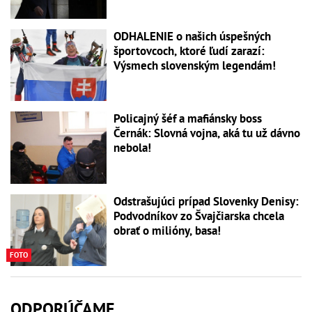
ODHALENIE o našich úspešných
športovcoch, ktoré ľudí zarazí:
Výsmech slovenským legendám!
Policajný šéf a mafiánsky boss
Černák: Slovná vojna, aká tu už dávno
nebola!
Odstrašujúci prípad Slovenky Denisy:
Podvodníkov zo Švajčiarska chcela
obrať o milióny, basa!
FOTO
ODPORÚČAME