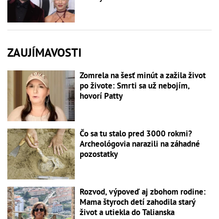
ZAUJÍMAVOSTI
Zomrela na šesť minút a zažila život
po živote: Smrti sa už nebojím,
hovorí Patty
Čo sa tu stalo pred 3000 rokmi?
Archeológovia narazili na záhadné
pozostatky
Rozvod, výpoveď aj zbohom rodine:
Mama štyroch detí zahodila starý
život a utiekla do Talianska