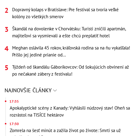
Dopravný kolaps v Bratislave: Pre festival sa tvoria veľké
kolóny zo všetkých smerov
Škandál na dovolenke v Chorvátsku: Turisti zničili apartmán,
majiteľovi sa vysmievali a ešte chcú preplatiť hotel
Meghan oslávila 45 rokov, kráľovská rodina sa na ňu vykašľala!
Prišlo jej jediné prianie od...
Týždeň od škandálu Gáboríkovcov: Od šokujúcich obvinení až
po nečakané zábery z festivalu!
NAJNOVŠIE ČLÁNKY
17:35
Apokalyptické scény z Kanady: Vyhlásili núdzový stav! Oheň sa
rozrástol na TISÍCE hektárov
17:30
Zomrela na šesť minút a zažila život po živote: Smrti sa už