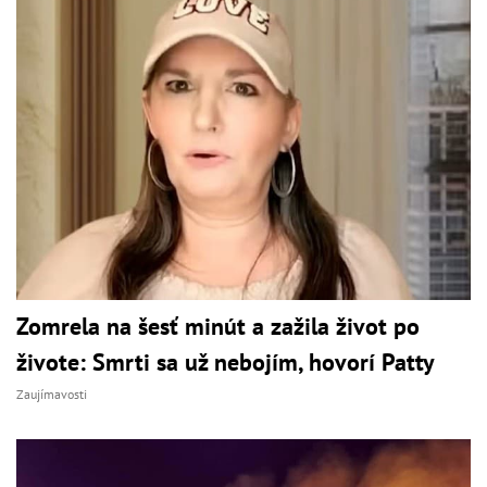
Zomrela na šesť minút a zažila život po
živote: Smrti sa už nebojím, hovorí Patty
Zaujímavosti