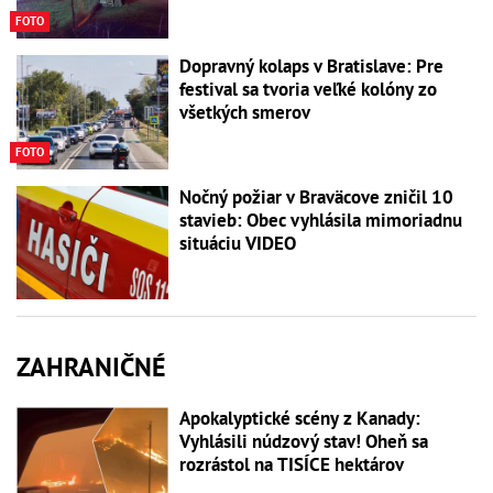
FOTO
Dopravný kolaps v Bratislave: Pre
festival sa tvoria veľké kolóny zo
všetkých smerov
FOTO
Nočný požiar v Braväcove zničil 10
stavieb: Obec vyhlásila mimoriadnu
situáciu VIDEO
ZAHRANIČNÉ
Apokalyptické scény z Kanady:
Vyhlásili núdzový stav! Oheň sa
rozrástol na TISÍCE hektárov