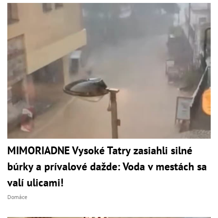
MIMORIADNE Vysoké Tatry zasiahli silné
búrky a prívalové dažde: Voda v mestách sa
valí ulicami!
Domáce