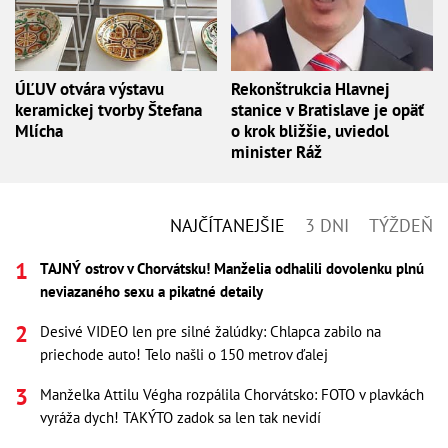
ÚĽUV otvára výstavu
Rekonštrukcia Hlavnej
keramickej tvorby Štefana
stanice v Bratislave je opäť
Mlícha
o krok bližšie, uviedol
minister Ráž
NAJČÍTANEJŠIE
3 DNI
TÝŽDEŇ
TAJNÝ ostrov v Chorvátsku! Manželia odhalili dovolenku plnú
neviazaného sexu a pikatné detaily
Desivé VIDEO len pre silné žalúdky: Chlapca zabilo na
priechode auto! Telo našli o 150 metrov ďalej
Manželka Attilu Végha rozpálila Chorvátsko: FOTO v plavkách
vyráža dych! TAKÝTO zadok sa len tak nevidí