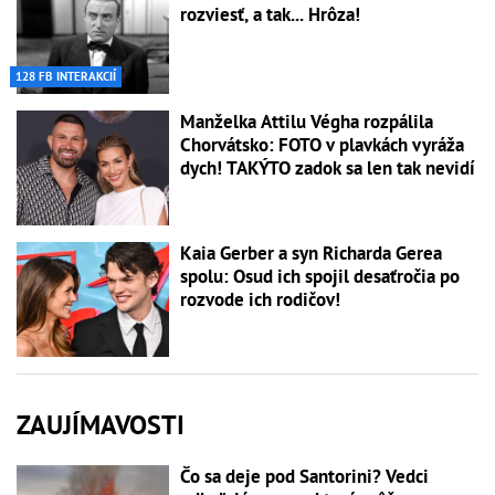
rozviesť, a tak... Hrôza!
128 FB INTERAKCIÍ
Manželka Attilu Végha rozpálila
Chorvátsko: FOTO v plavkách vyráža
dych! TAKÝTO zadok sa len tak nevidí
Kaia Gerber a syn Richarda Gerea
spolu: Osud ich spojil desaťročia po
rozvode ich rodičov!
ZAUJÍMAVOSTI
Čo sa deje pod Santorini? Vedci