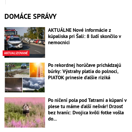
DOMÁCE SPRÁVY
AKTUÁLNE Nové informácie z
kúpaliska pri Šali: 8 ľudí skončilo v
nemocnici
AKTUALIZOVANÉ
Po rekordnej horúčave prichádzajú
búrky: Výstrahy platia do polnoci,
PIATOK prinesie ďalšie riziká
Po ničení pola pod Tatrami a kúpaní v
plese tu máme ďalší nešvár! Drzosť
bez hraníc: Dvojica kvôli fotke vošla
do...