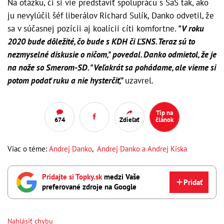
Na otázku, či si vie predstaviť spoluprácu s SaS tak, ako
ju nevylúčil šéf liberálov Richard Sulík, Danko odvetil, že
sa v súčasnej pozícii aj koalícii cíti komfortne.
"V roku
2020 bude dôležité, čo bude s KDH či ĽSNS. Teraz sú to
nezmyselné diskusie o ničom," povedal. Danko odmietol, že je
na nože so Smerom-SD. "Veľakrát sa pohádame, ale vieme si
potom podať ruku a nie hysterčiť,"
uzavrel.
Tip na
674
Zdieľať
článok
Viac o téme:
Andrej Danko
,
Andrej Danko a Andrej Kiska
Pridajte si Topky.sk
medzi Vaše
Pridať
preferované zdroje na Google
Nahlásiť chybu