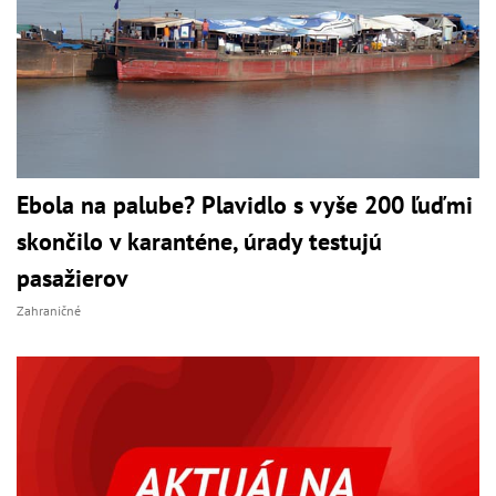
Ebola na palube? Plavidlo s vyše 200 ľuďmi
skončilo v karanténe, úrady testujú
pasažierov
Zahraničné