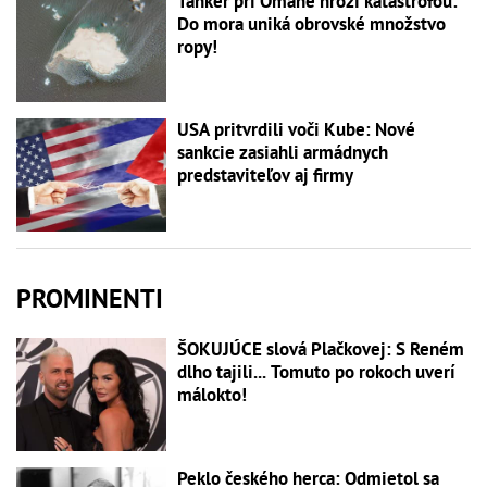
Tanker pri Ománe hrozí katastrofou:
Do mora uniká obrovské množstvo
ropy!
USA pritvrdili voči Kube: Nové
sankcie zasiahli armádnych
predstaviteľov aj firmy
PROMINENTI
ŠOKUJÚCE slová Plačkovej: S Reném
dlho tajili... Tomuto po rokoch uverí
málokto!
Peklo českého herca: Odmietol sa