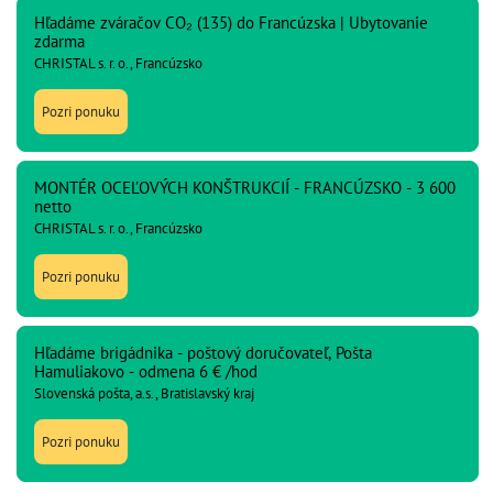
Hľadáme zváračov CO₂ (135) do Francúzska | Ubytovanie
zdarma
CHRISTAL s. r. o., Francúzsko
Pozri ponuku
MONTÉR OCEĽOVÝCH KONŠTRUKCIÍ - FRANCÚZSKO - 3 600
netto
CHRISTAL s. r. o., Francúzsko
Pozri ponuku
Hľadáme brigádnika - poštový doručovateľ, Pošta
Hamuliakovo - odmena 6 € /hod
Slovenská pošta, a.s., Bratislavský kraj
Pozri ponuku