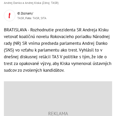
Andrej Danko a Andrej Kiska (Zdroj: TASR)
© Zoznam/
TASR,
Foto
: TASR, SITA
BRATISLAVA - Rozhodnutie prezidenta SR Andreja Kisku
vetovať koaličnú novelu Rokovacieho poriadku Národnej
rady (NR) SR vníma predseda parlamentu Andrej Danko
(SNS) vo vzťahu k parlamentu ako trest. Vyhlásil to v
dnešnej diskusnej relácii TA3 V politike s tým, že ide o
trest za opakované výzvy, aby Kiska vymenoval ústavných
sudcov zo zvolených kandidátov.