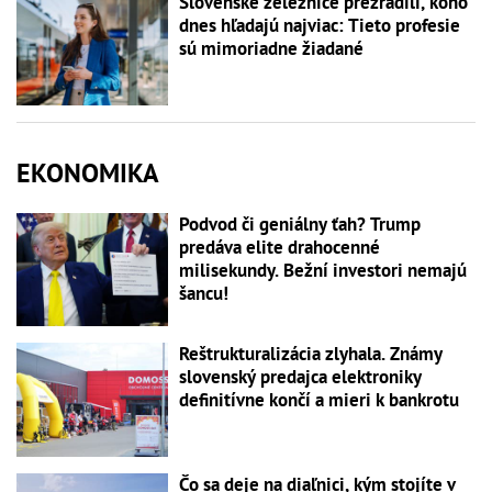
Slovenské železnice prezradili, koho
dnes hľadajú najviac: Tieto profesie
sú mimoriadne žiadané
EKONOMIKA
Podvod či geniálny ťah? Trump
predáva elite drahocenné
milisekundy. Bežní investori nemajú
šancu!
Reštrukturalizácia zlyhala. Známy
slovenský predajca elektroniky
definitívne končí a mieri k bankrotu
Čo sa deje na diaľnici, kým stojíte v