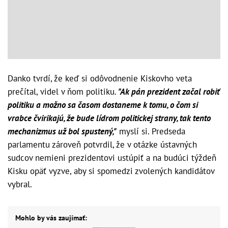
Danko tvrdí, že keď si odôvodnenie Kiskovho veta
prečítal, videl v ňom politiku.
"Ak pán prezident začal robiť
politiku a možno sa časom dostaneme k tomu, o čom si
vrabce čvirikajú, že bude lídrom politickej strany, tak tento
mechanizmus už bol spustený,"
myslí si. Predseda
parlamentu zároveň potvrdil, že v otázke ústavných
sudcov nemieni prezidentovi ustúpiť a na budúci týždeň
Kisku opäť vyzve, aby si spomedzi zvolených kandidátov
vybral.
Mohlo by vás zaujímať: