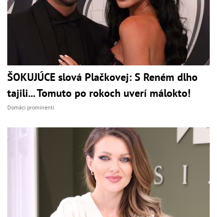
ŠOKUJÚCE slová Plačkovej: S Reném dlho
tajili... Tomuto po rokoch uverí málokto!
Domáci prominenti