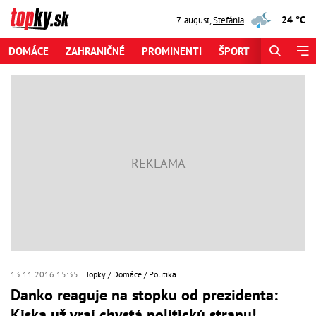
24 °C
7. august
,
Štefánia
DOMÁCE
ZAHRANIČNÉ
PROMINENTI
ŠPORT
ZAUJÍMAV
13.11.2016 15:35
Topky
Domáce
Politika
Danko reaguje na stopku od prezidenta:
Kiska už vraj chystá politickú stranu!