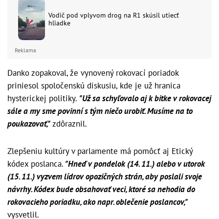
Vodič pod vplyvom drog na R1 skúsil utiecť
hliadke
Reklama
Danko zopakoval, že vynovený rokovací poriadok
priniesol spoločenskú diskusiu, kde je už hranica
hysterickej politiky.
"Už sa schyľovalo aj k bitke v rokovacej
sále a my sme povinní s tým niečo urobiť. Musíme na to
poukazovať,"
zdôraznil.
Zlepšeniu kultúry v parlamente má pomôcť aj Etický
kódex poslanca.
"Hneď v pondelok (14. 11.) alebo v utorok
(15. 11.) vyzvem lídrov opozičných strán, aby poslali svoje
návrhy. Kódex bude obsahovať veci, ktoré sa nehodia do
rokovacieho poriadku, ako napr. oblečenie poslancov,"
vysvetlil.