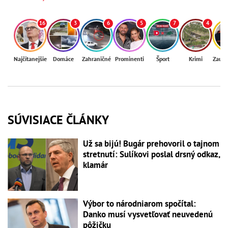
16
3
6
5
7
4
Najčítanejšie
Domáce
Zahraničné
Prominenti
Šport
Krimi
Zaují
SÚVISIACE ČLÁNKY
Už sa bijú! Bugár prehovoril o tajnom
stretnutí: Sulíkovi poslal drsný odkaz,
klamár
Výbor to národniarom spočítal:
Danko musí vysvetľovať neuvedenú
pôžičku