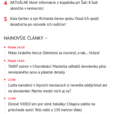
AKTUÁLNE Nové informácie z kúpaliska pri Šali: 8 ľudí
skončilo v nemocnici
Kaia Gerber a syn Richarda Gerea spolu: Osud ich spojil
desaťročia po rozvode ich rodičov!
NAJNOVŠIE ČLÁNKY
Piatok 24:10
Peklo českého herca: Odmietol sa rozviesť, a tak... Hrôza!
Piatok 24:01
TAJNÝ ostrov v Chorvátsku! Manželia odhalili dovolenku plnú
neviazaného sexu a pikatné detaily
22:06
Ľudia narodení v štyroch mesiacoch si nevedia oddýchnuť ani
na dovolenke: Patríte medzi nich aj vy?
22:00
Desivé VIDEO len pre silné žalúdky: Chlapca zabilo na
priechode auto! Telo našli o 150 metrov ďalej