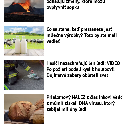
odhaľujú zmeny, ktoré môžu
ovplyvniť sopku
Čo sa stane, keď prestanete jesť
mliečne výrobky? Toto by ste mali
vedieť
Hasiči nezachraňujú len ľudí: VIDEO
Po požiari podali kyslík holubovi!
Dojímavé zábery obleteli svet
Prielomový NÁLEZ z čias Inkov! Vedci
z múmií získali DNA vírusu, ktorý
zabíjal milióny ľudí