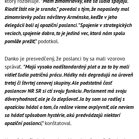
ktorý rozdeľuje.
"Mám zimomriavky, keď sa ľudia spájajú.
Riadiť štát nie je sranda," povedal s tým, že naposledy mal
zimomriavky počas návštevy Arménska, keďže v jeho
delegácii boli aj opoziční poslanci. "Spojenie v strategických
veciach, spojenie dobra, to je jediná vec, ktorá nám spolu
pomôže prežiť,"
podotkol.
Danko je presvedčený, že poslanci by sa mali vzorovo
správať.
"Majú vysoko nadštandardný plat a za to by mali
vidieť ľudia patričnú prácu. Hádky nás degradujú na úroveň
tretej či štvrtej cenovej skupiny. Ale podstatná časť
poslancov NR SR si ctí svoju funkciu. Parlament má svoju
dôveryhodnosť, ale je čo zlepšovať. Ja by som sa radšej s
opozíciou hádal o tom, čo reálne vieme ovplyvniť, ale neviem
sa hádať spôsobom hystérie, akú predvádzajú niektorí
opoziční poslanci,"
konštatoval.