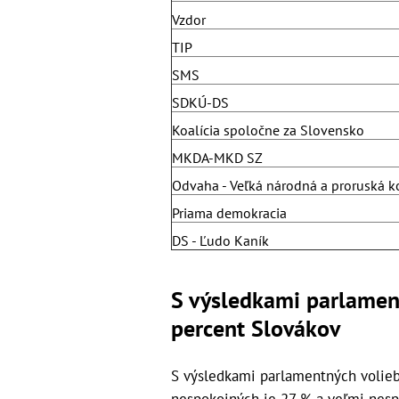
Vzdor
TIP
SMS
SDKÚ-DS
Koalícia spoločne za Slovensko
MKDA-MKD SZ
Odvaha - Veľká národná a proruská ko
Priama demokracia
DS - Ľudo Kaník
S výsledkami parlamen
percent Slovákov
S výsledkami parlamentných volieb