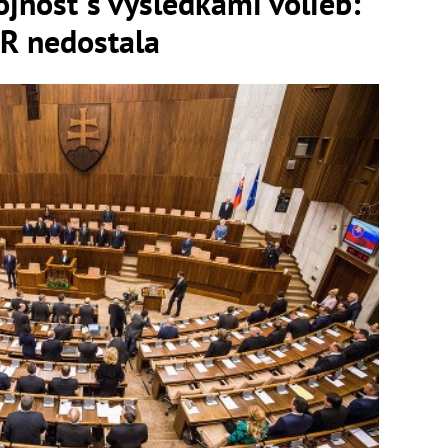
ojnosť s výsledkami volieb:
SR nedostala