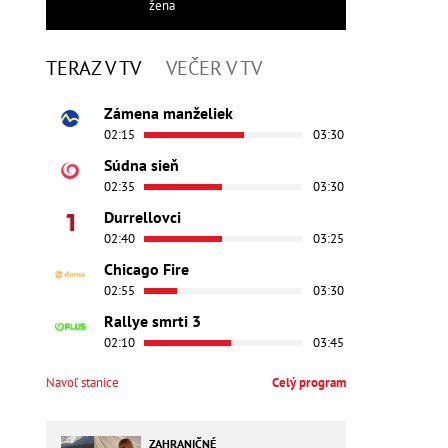
žena
TERAZ V TV
VEČER V TV
Zámena manželiek
02:15
03:30
Súdna sieň
02:35
03:30
Durrellovci
02:40
03:25
Chicago Fire
02:55
03:30
Rallye smrti 3
02:10
03:45
Navoľ stanice
Celý program
ZAHRANIČNÉ