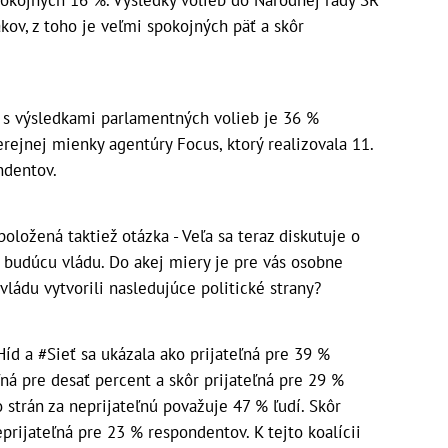
okojných 16 %. Výsledky volieb do Národnej rady SR
ov, z toho je veľmi spokojných päť a skôr
 s výsledkami parlamentných volieb je 36 %
rejnej mienky agentúry Focus, ktorý realizovala 11.
ondentov.
ložená taktiež otázka - Veľa sa teraz diskutuje o
a budúcu vládu. Do akej miery je pre vás osobne
 vládu vytvorili nasledujúce politické strany?
Híd a #Sieť sa ukázala ako prijateľná pre 39 %
ľná pre desať percent a skôr prijateľná pre 29 %
 strán za neprijateľnú považuje 47 % ľudí. Skôr
prijateľná pre 23 % respondentov. K tejto koalícii