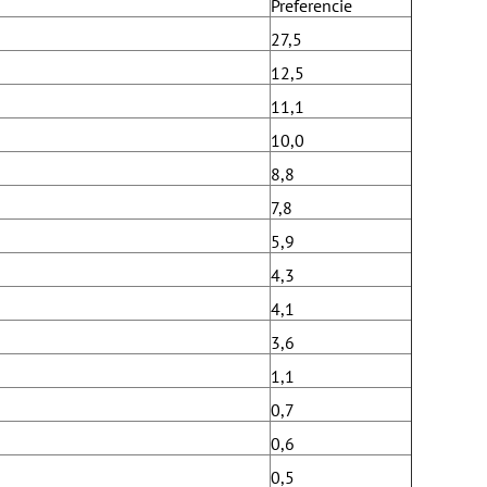
Preferencie
27,5
12,5
11,1
10,0
8,8
7,8
5,9
4,3
4,1
3,6
1,1
0,7
0,6
0,5