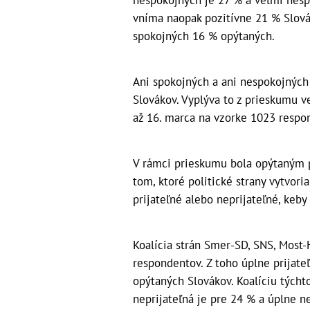
nespokojných je 27 % a veľmi nesp
vníma naopak pozitívne 21 % Slovák
spokojných 16 % opýtaných.
Ani spokojných a ani nespokojných
Slovákov. Vyplýva to z prieskumu ve
až 16. marca na vzorke 1023 resp
V rámci prieskumu bola opýtaným po
tom, ktoré politické strany vytvori
prijateľné alebo neprijateľné, keby
Koalícia strán Smer-SD, SNS, Most-
respondentov. Z toho úplne prijate
opýtaných Slovákov. Koalíciu týchto
neprijateľná je pre 24 % a úplne ne