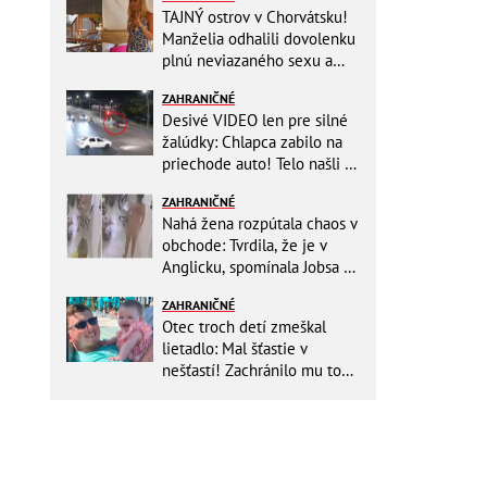
TAJNÝ ostrov v Chorvátsku!
Manželia odhalili dovolenku
plnú neviazaného sexu a
pikatné detaily
ZAHRANIČNÉ
Desivé VIDEO len pre silné
žalúdky: Chlapca zabilo na
priechode auto! Telo našli o
150 metrov ďalej
ZAHRANIČNÉ
Nahá žena rozpútala chaos v
obchode: Tvrdila, že je v
Anglicku, spomínala Jobsa aj
amfetamín
ZAHRANIČNÉ
Otec troch detí zmeškal
lietadlo: Mal šťastie v
nešťastí! Zachránilo mu to
život