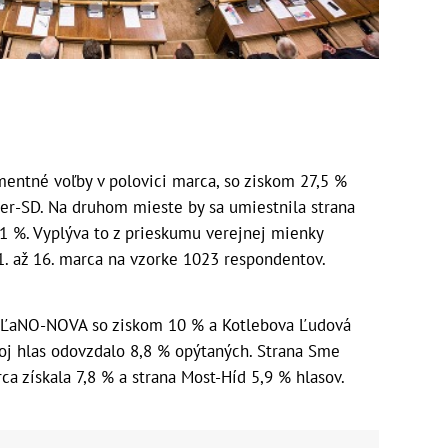
mentné voľby v polovici marca, so ziskom 27,5 %
Smer-SD. Na druhom mieste by sa umiestnila strana
1 %. Vyplýva to z prieskumu verejnej mienky
11. až 16. marca na vzorke 1023 respondentov.
e OĽaNO-NOVA so ziskom 10 % a Kotlebova Ľudová
voj hlas odovzdalo 8,8 % opýtaných. Strana Sme
ca získala 7,8 % a strana Most-Híd 5,9 % hlasov.