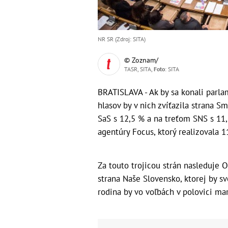
NR SR (Zdroj: SITA)
© Zoznam/
TASR, SITA,
Foto
: SITA
BRATISLAVA - Ak by sa konali parla
hlasov by v nich zvíťazila strana 
SaS s 12,5 % a na treťom SNS s 11,
agentúry Focus, ktorý realizovala 
Za touto trojicou strán nasleduj
strana Naše Slovensko, ktorej by s
rodina by vo voľbách v polovici mar