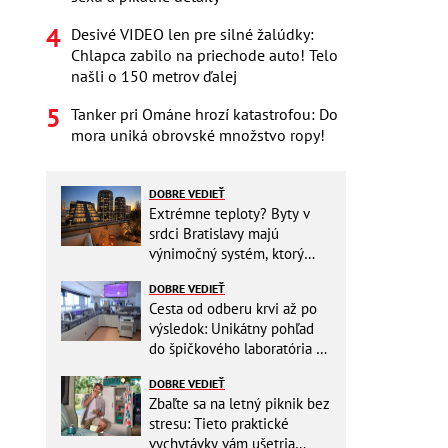
Desivé VIDEO len pre silné žalúdky:
Chlapca zabilo na priechode auto! Telo
našli o 150 metrov ďalej
Tanker pri Ománe hrozí katastrofou: Do
mora uniká obrovské množstvo ropy!
DOBRE VEDIEŤ
Extrémne teploty? Byty v
srdci Bratislavy majú
výnimočný systém, ktorý
ešte aj šetrí náklady
DOBRE VEDIEŤ
Cesta od odberu krvi až po
výsledok: Unikátny pohľad
do špičkového laboratória na
Slovensku
DOBRE VEDIEŤ
Zbaľte sa na letný piknik bez
stresu: Tieto praktické
vychytávky vám ušetria