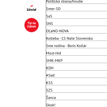
Politická strana/hnutie
Smer-SD
Zdieľať
SaS
Tip na
SNS
článok
OĽaNO-NOVA
Kotleba - ĽS Naše Slovensko
Sme rodina - Boris Kollár
Most-Híd
SMK-MKP
KDH
#Sieť
KSS
SZS
Šanca
Skok!