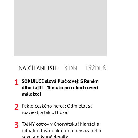
NAJČÍTANEJŠIE
3 DNI
TÝŽDEŇ
ŠOKUJÚCE slová Plačkovej: S Reném
dlho tajili... Tomuto po rokoch uverí
málokto!
Peklo českého herca: Odmietol sa
rozviesť, a tak... Hrôza!
TAJNÝ ostrov v Chorvátsku! Manželia
odhalili dovolenku plnú neviazaného
sexu a pikatné detaily