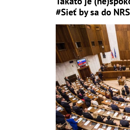
Takáto je (ne)spok
#Sieť by sa do NR