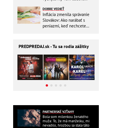
miesto v batohu!
DOBRE VEDIEŤ
Inflácia zmenila správanie
Slovákov: Ako narábať s
peniazmi, keď nechcete
zbytočne riskovať?
PREDPREDAJ
.sk - Tu sa rodia zážitky
PARTNERSKÉ VZŤAHY
Bola som milenkou ženatého
muža: To, že má manželku, mi
nevadilo, hrozbou sa stala táto