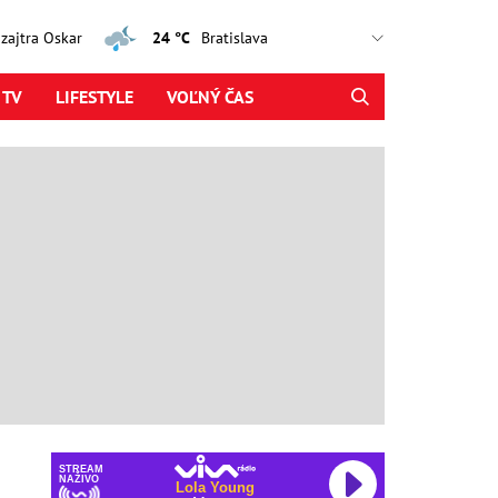
, zajtra Oskar
24 °C
 TV
LIFESTYLE
VOĽNÝ ČAS
STREAM
NAŽIVO
Lola Young