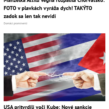
Manželka Attilu Végha rozpálila Chorvátsko:
FOTO v plavkách vyráža dych! TAKÝTO
zadok sa len tak nevidí
Domáci prominenti
USA pritvrdili voči Kube: Nové sankcie