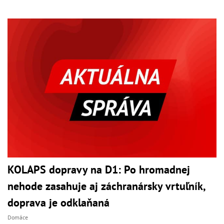
KOLAPS dopravy na D1: Po hromadnej
nehode zasahuje aj záchranársky vrtuľník,
doprava je odklaňaná
Domáce