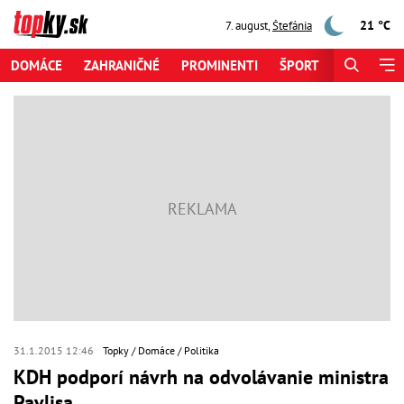
21 °C
7. august
,
Štefánia
DOMÁCE
ZAHRANIČNÉ
PROMINENTI
ŠPORT
ZAUJÍMAV
31.1.2015 12:46
Topky
Domáce
Politika
KDH podporí návrh na odvolávanie ministra
Pavlisa