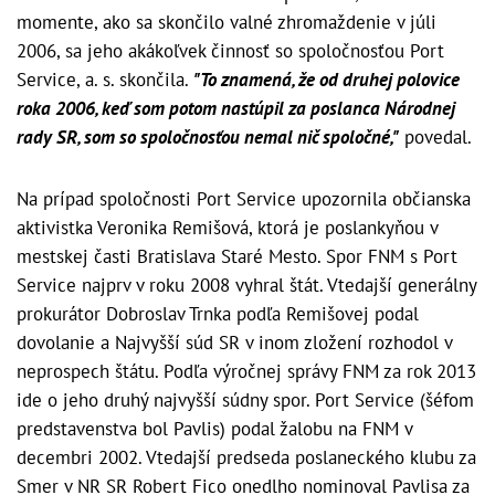
momente, ako sa skončilo valné zhromaždenie v júli
2006, sa jeho akákoľvek činnosť so spoločnosťou Port
Service, a. s. skončila.
"To znamená, že od druhej polovice
roka 2006, keď som potom nastúpil za poslanca Národnej
rady SR, som so spoločnosťou nemal nič spoločné,"
povedal.
Na prípad spoločnosti Port Service upozornila občianska
aktivistka Veronika Remišová, ktorá je poslankyňou v
mestskej časti Bratislava Staré Mesto. Spor FNM s Port
Service najprv v roku 2008 vyhral štát. Vtedajší generálny
prokurátor Dobroslav Trnka podľa Remišovej podal
dovolanie a Najvyšší súd SR v inom zložení rozhodol v
neprospech štátu. Podľa výročnej správy FNM za rok 2013
ide o jeho druhý najvyšší súdny spor. Port Service (šéfom
predstavenstva bol Pavlis) podal žalobu na FNM v
decembri 2002. Vtedajší predseda poslaneckého klubu za
Smer v NR SR Robert Fico onedlho nominoval Pavlisa za