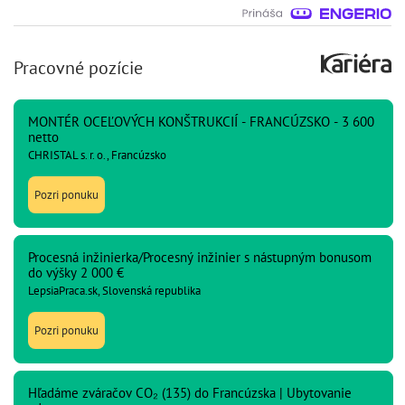
Pracovné pozície
MONTÉR OCEĽOVÝCH KONŠTRUKCIÍ - FRANCÚZSKO - 3 600
netto
CHRISTAL s. r. o., Francúzsko
Pozri ponuku
Procesná inžinierka/Procesný inžinier s nástupným bonusom
do výšky 2 000 €
LepsiaPraca.sk, Slovenská republika
Pozri ponuku
Hľadáme zváračov CO₂ (135) do Francúzska | Ubytovanie