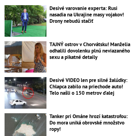
Desivé varovanie experta: Rusi
nasadia na Ukrajine masy vojakov!
Drony nebudú stačiť
TAJNÝ ostrov v Chorvátsku! Manželia
odhalili dovolenku plnú neviazaného
sexu a pikatné detaily
Desivé VIDEO len pre silné žalúdky:
Chlapca zabilo na priechode auto!
Telo našli o 150 metrov ďalej
Tanker pri Ománe hrozí katastrofou:
Do mora uniká obrovské množstvo
ropy!