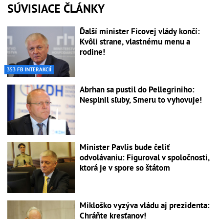
SÚVISIACE ČLÁNKY
Ďalší minister Ficovej vlády končí:
Kvôli strane, vlastnému menu a
rodine!
353 FB INTERAKCIÍ
Abrhan sa pustil do Pellegriniho:
Nesplnil sľuby, Smeru to vyhovuje!
Minister Pavlis bude čeliť
odvolávaniu: Figuroval v spoločnosti,
ktorá je v spore so štátom
Mikloško vyzýva vládu aj prezidenta:
Chráňte kresťanov!