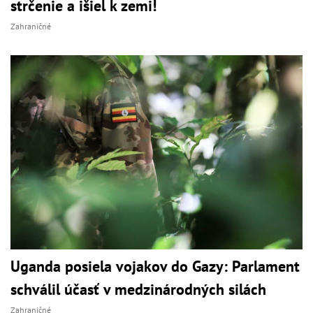
strčenie a išiel k zemi!
Zahraničné
Uganda posiela vojakov do Gazy: Parlament
schválil účasť v medzinárodných silách
Zahraničné