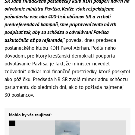
SR Jána Hudackého poslanecký klub KDH podporí návrh na
odvolanie ministra Pavlisa. Keďže však rešpektujeme
požiadavku viac ako 400-tisíc občanov SR a vrcholí
predreferendová kampaň, sme pripravení tento návrh
podpísať tak, aby sa schôdza o odvolávaní Pavlisa
uskutočnila až po referende,“
povedal dnes predseda
poslaneckého klubu KDH Pavol Abrhan. Podľa neho
dôvodom, pre ktorý kresťanskí demokrati podporia
odvolávanie Pavlisa, je fakt, že minister nevedel
zdôvodniť odkiaľ mal finančné prostriedky, ktoré poskytol
ako pôžičku. Predseda NR SR zvolá mimoriadnu schôdzu
parlamentu do siedmich dní, ak o to požiada najmenej
30 poslancov.
Mohlo by vás zaujímať: