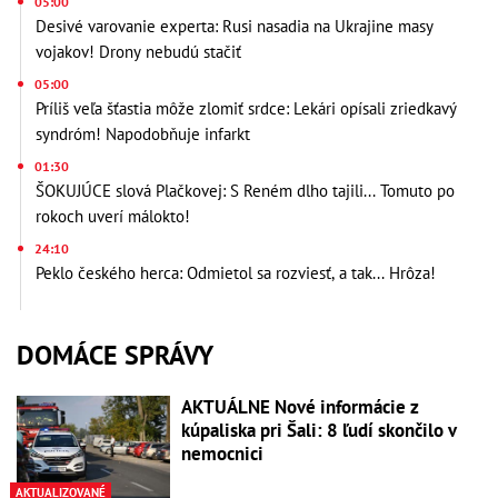
05:00
Desivé varovanie experta: Rusi nasadia na Ukrajine masy
vojakov! Drony nebudú stačiť
05:00
Príliš veľa šťastia môže zlomiť srdce: Lekári opísali zriedkavý
syndróm! Napodobňuje infarkt
01:30
ŠOKUJÚCE slová Plačkovej: S Reném dlho tajili... Tomuto po
rokoch uverí málokto!
24:10
Peklo českého herca: Odmietol sa rozviesť, a tak... Hrôza!
DOMÁCE SPRÁVY
AKTUÁLNE Nové informácie z
kúpaliska pri Šali: 8 ľudí skončilo v
nemocnici
AKTUALIZOVANÉ