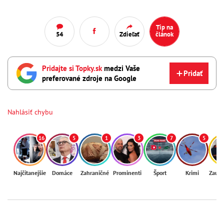
Tip na
54
Zdieľať
článok
Pridajte si Topky.sk
medzi Vaše
Pridať
preferované zdroje na Google
Nahlásiť chybu
16
5
1
3
7
5
Najčítanejšie
Domáce
Zahraničné
Prominenti
Šport
Krimi
Zaují