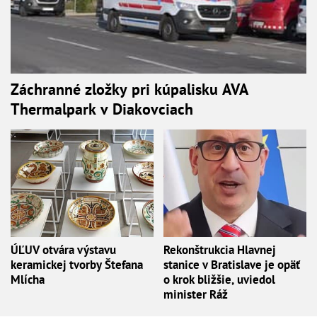
Záchranné zložky pri kúpalisku AVA
Thermalpark v Diakovciach
ÚĽUV otvára výstavu
Rekonštrukcia Hlavnej
keramickej tvorby Štefana
stanice v Bratislave je opäť
Mlícha
o krok bližšie, uviedol
minister Ráž