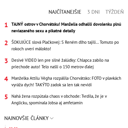
NAJČÍTANEJŠIE
3 DNI
TÝŽDEŇ
TAJNÝ ostrov v Chorvátsku! Manželia odhalili dovolenku plnú
neviazaného sexu a pikatné detaily
ŠOKUJÚCE slová Plačkovej: S Reném dlho tajili... Tomuto po
rokoch uverí málokto!
Desivé VIDEO len pre silné žalúdky: Chlapca zabilo na
priechode auto! Telo našli o 150 metrov ďalej
Manželka Attilu Végha rozpálila Chorvátsko: FOTO v plavkách
vyráža dych! TAKÝTO zadok sa len tak nevidí
Nahá žena rozpútala chaos v obchode: Tvrdila, že je v
Anglicku, spomínala Jobsa aj amfetamín
NAJNOVŠIE ČLÁNKY