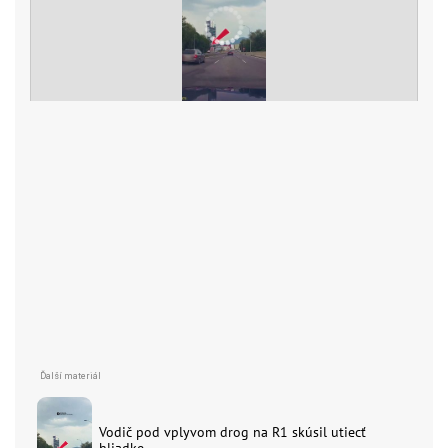
Vodič pod vplyvom drog na R1 skúsil utiecť