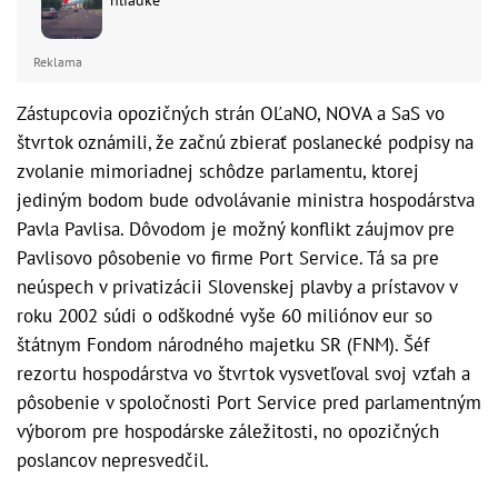
hliadke
Reklama
Zástupcovia opozičných strán OĽaNO, NOVA a SaS vo
štvrtok oznámili, že začnú zbierať poslanecké podpisy na
zvolanie mimoriadnej schôdze parlamentu, ktorej
jediným bodom bude odvolávanie ministra hospodárstva
Pavla Pavlisa. Dôvodom je možný konflikt záujmov pre
Pavlisovo pôsobenie vo firme Port Service. Tá sa pre
neúspech v privatizácii Slovenskej plavby a prístavov v
roku 2002 súdi o odškodné vyše 60 miliónov eur so
štátnym Fondom národného majetku SR (FNM). Šéf
rezortu hospodárstva vo štvrtok vysvetľoval svoj vzťah a
pôsobenie v spoločnosti Port Service pred parlamentným
výborom pre hospodárske záležitosti, no opozičných
poslancov nepresvedčil.