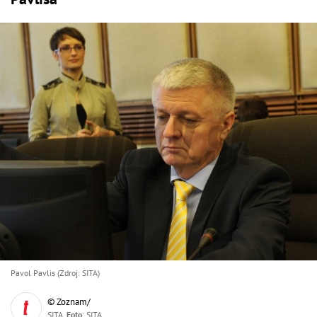
Pavol Pavlis (Zdroj: SITA)
© Zoznam/
SITA,
Foto
: SITA