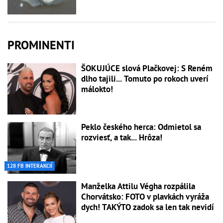
PROMINENTI
ŠOKUJÚCE slová Plačkovej: S Reném
dlho tajili... Tomuto po rokoch uverí
málokto!
Peklo českého herca: Odmietol sa
rozviesť, a tak... Hrôza!
128 FB INTERAKCIÍ
Manželka Attilu Végha rozpálila
Chorvátsko: FOTO v plavkách vyráža
dych! TAKÝTO zadok sa len tak nevidí