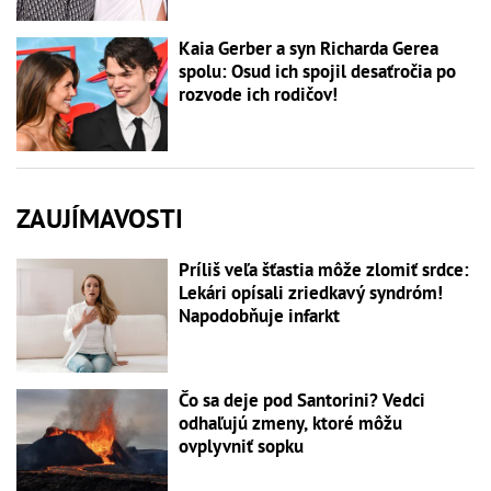
Kaia Gerber a syn Richarda Gerea
spolu: Osud ich spojil desaťročia po
rozvode ich rodičov!
ZAUJÍMAVOSTI
Príliš veľa šťastia môže zlomiť srdce:
Lekári opísali zriedkavý syndróm!
Napodobňuje infarkt
Čo sa deje pod Santorini? Vedci
odhaľujú zmeny, ktoré môžu
ovplyvniť sopku