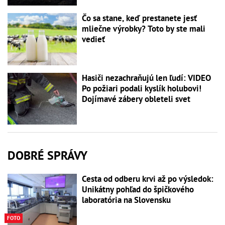
Čo sa stane, keď prestanete jesť
mliečne výrobky? Toto by ste mali
vedieť
Hasiči nezachraňujú len ľudí: VIDEO
Po požiari podali kyslík holubovi!
Dojímavé zábery obleteli svet
DOBRÉ SPRÁVY
Cesta od odberu krvi až po výsledok:
Unikátny pohľad do špičkového
laboratória na Slovensku
FOTO