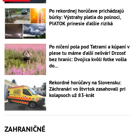
Po rekordnej horúčave prichádzajú
búrky: Výstrahy platia do polnoci,
PIATOK prinesie ďalšie riziká
Po ničení pola pod Tatrami a kúpaní v
plese tu máme ďalší nešvár! Drzosť
bez hraníc: Dvojica kvôli fotke vošla
do...
Rekordné horúčavy na Slovensku:
Záchranári vo štvrtok zasahovali pri
kolapsoch už 83-krát
ZAHRANIČNÉ