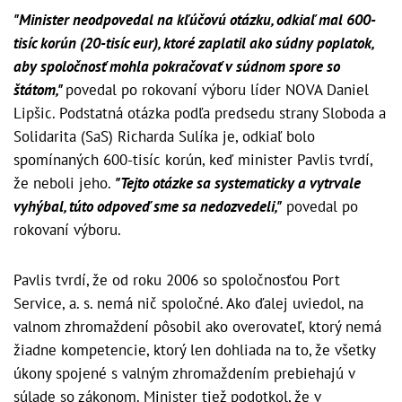
"Minister neodpovedal na kľúčovú otázku, odkiaľ mal 600-
tisíc korún (20-tisíc eur), ktoré zaplatil ako súdny poplatok,
aby spoločnosť mohla pokračovať v súdnom spore so
štátom,"
povedal po rokovaní výboru líder NOVA Daniel
Lipšic. Podstatná otázka podľa predsedu strany Sloboda a
Solidarita (SaS) Richarda Sulíka je, odkiaľ bolo
spomínaných 600-tisíc korún, keď minister Pavlis tvrdí,
že neboli jeho.
"Tejto otázke sa systematicky a vytrvale
vyhýbal, túto odpoveď sme sa nedozvedeli,"
povedal po
rokovaní výboru.
Pavlis tvrdí, že od roku 2006 so spoločnosťou Port
Service, a. s. nemá nič spoločné. Ako ďalej uviedol, na
valnom zhromaždení pôsobil ako overovateľ, ktorý nemá
žiadne kompetencie, ktorý len dohliada na to, že všetky
úkony spojené s valným zhromaždením prebiehajú v
súlade so zákonom. Minister tiež podotkol, že v