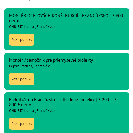
MONTÉR OCEĽOVÝCH KONŠTRUKCIÍ - FRANCÚZSKO - 3 600
netto
CHRISTAL s. r. o., Francúzsko
Pozri ponuku
Montér / zámočník pre priemyselné projekty
LepsiaPraca.sk, Zahraničie
Pozri ponuku
Elektrikár do Francúzska – dlhodobé projekty | 3 200 – 3
800 € netto
CHRISTAL s. r. o., Francúzsko
Pozri ponuku