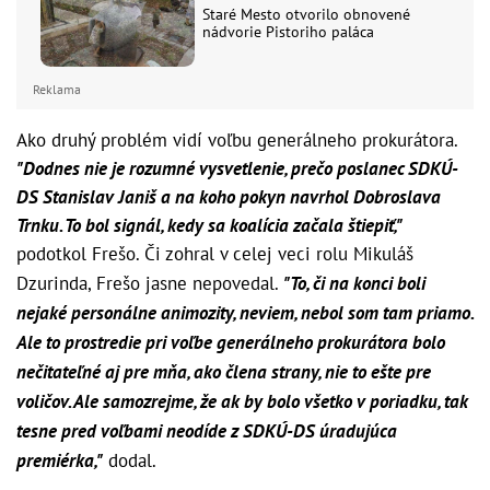
Staré Mesto otvorilo obnovené
nádvorie Pistoriho paláca
Reklama
Ako druhý problém vidí voľbu generálneho prokurátora.
"Dodnes nie je rozumné vysvetlenie, prečo poslanec SDKÚ-
DS Stanislav Janiš a na koho pokyn navrhol Dobroslava
Trnku. To bol signál, kedy sa koalícia začala štiepiť,"
podotkol Frešo.
Či zohral v celej veci rolu Mikuláš
Dzurinda, Frešo jasne nepovedal.
"To, či na konci boli
nejaké personálne animozity, neviem, nebol som tam priamo.
Ale to prostredie pri voľbe generálneho prokurátora bolo
nečitateľné aj pre mňa, ako člena strany, nie to ešte pre
voličov. Ale samozrejme, že ak by bolo všetko v poriadku, tak
tesne pred voľbami neodíde z SDKÚ-DS úradujúca
premiérka,"
dodal.