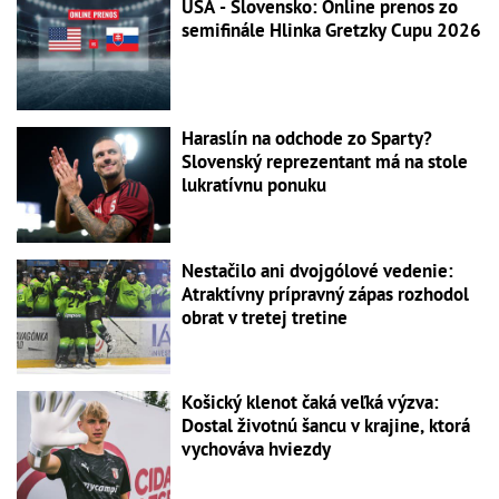
USA - Slovensko: Online prenos zo
semifinále Hlinka Gretzky Cupu 2026
Haraslín na odchode zo Sparty?
Slovenský reprezentant má na stole
lukratívnu ponuku
Nestačilo ani dvojgólové vedenie:
Atraktívny prípravný zápas rozhodol
obrat v tretej tretine
Košický klenot čaká veľká výzva:
Dostal životnú šancu v krajine, ktorá
vychováva hviezdy