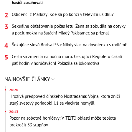
hasiči zasahovali
Odídenci z Markízy: Kde sa po konci v televízii usídlili?
Sexuálne obťažovanie počas letu: Žena sa zobudila na dotyky
a pocit mokra na šatách! Mladý Pakistanec sa priznal
Šokujúce slová Borisa Prša: Nikdy viac na dovolenku s rodičmi!
Cesta sa zmenila na nočnú moru: Cestujúci RegioJetu čakali
päť hodín v horúčavách! Pokazila sa lokomotíva
NAJNOVŠIE ČLÁNKY
20:20
Hrozivá predpoveď čínskeho Nostradama: Vojna, ktorá zničí
starý svetový poriadok! Už sa viackrát nemýlil
20:13
Pozor na sobotné horúčavy: V TEJTO oblasti môže teplota
prekročiť 33 stupňov