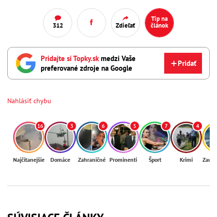
Tip na
312
Zdieľať
článok
Pridajte si Topky.sk
medzi Vaše
Pridať
preferované zdroje na Google
Nahlásiť chybu
16
3
6
5
7
4
Najčítanejšie
Domáce
Zahraničné
Prominenti
Šport
Krimi
Zaují