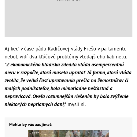
Aj keď v čase pádu Radičovej vlády Frešo v parlamente
nebol, vidí dva kľúčové problémy vtedajšieho kabinetu.
"Z ekonomického hľadiska zdedila vláda osempercentnú
dieru v rozpočte, ktorú musela upratať. Tá forma, ktorú vláda
zvolila, že veľká časť upratovania prešla na živnostníkov či
malých podnikateľov, bola mimoriadne nešťastná a
nepravicová. Oveľa rozumnejším riešením by bolo zvýšenie
niektorých nepriamych daní,"
myslí si.
Mohlo by vás zaujímať: