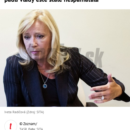
Iveta Radičová (Zdroj: SITA)
© Zoznam/
TASR,
Foto
: SITA