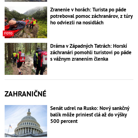
Zranenie v horách: Turista po páde
potreboval pomoc záchranárov, z túry
ho odviezli na nosidlách
FOTO
Dráma v Západných Tatrách: Horskí
záchranári pomohli turistovi po páde
s vážnym zranením členka
ZAHRANIČNÉ
Senát udrel na Rusko: Nový sankčný
balík môže priniesť clá až do výšky
500 percent