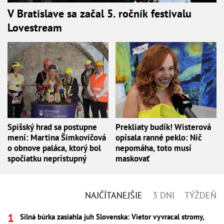
V Bratislave sa začal 5. ročník festivalu
Lovestream
Spišský hrad sa postupne
Prekliaty budík! Wisterová
mení: Martina Šimkovičová
opísala ranné peklo: Nič
o obnove paláca, ktorý bol
nepomáha, toto musí
spočiatku neprístupný
maskovať
NAJČÍTANEJŠIE
3 DNI
TÝŽDEŇ
Silná búrka zasiahla juh Slovenska: Vietor vyvracal stromy,