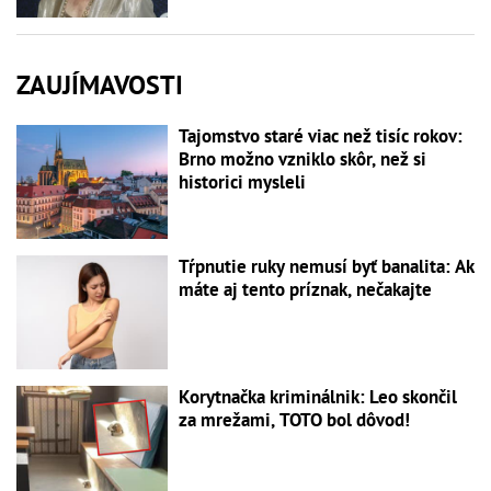
ZAUJÍMAVOSTI
Tajomstvo staré viac než tisíc rokov:
Brno možno vzniklo skôr, než si
historici mysleli
Tŕpnutie ruky nemusí byť banalita: Ak
máte aj tento príznak, nečakajte
Korytnačka kriminálnik: Leo skončil
za mrežami, TOTO bol dôvod!