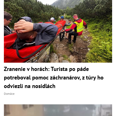
Zranenie v horách: Turista po páde
potreboval pomoc záchranárov, z túry ho
odviezli na nosidlách
Domáce