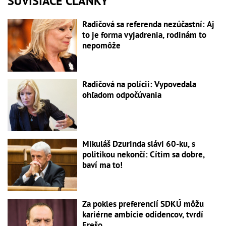
SÚVISIACE ČLÁNKY
Radičová sa referenda nezúčastní: Aj
to je forma vyjadrenia, rodinám to
nepomôže
Radičová na polícii: Vypovedala
ohľadom odpočúvania
Mikuláš Dzurinda slávi 60-ku, s
politikou nekončí: Cítim sa dobre,
baví ma to!
Za pokles preferencií SDKÚ môžu
kariérne ambície odídencov, tvrdí
Frešo