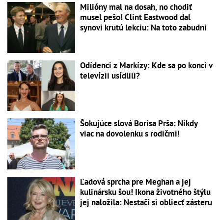
Milióny mal na dosah, no chodiť
musel pešo! Clint Eastwood dal
synovi krutú lekciu: Na toto zabudni
Odídenci z Markízy: Kde sa po konci v
televízii usídlili?
Šokujúce slová Borisa Prša: Nikdy
viac na dovolenku s rodičmi!
Ľadová sprcha pre Meghan a jej
kulinársku šou! Ikona životného štýlu
jej naložila: Nestačí si obliecť zásteru