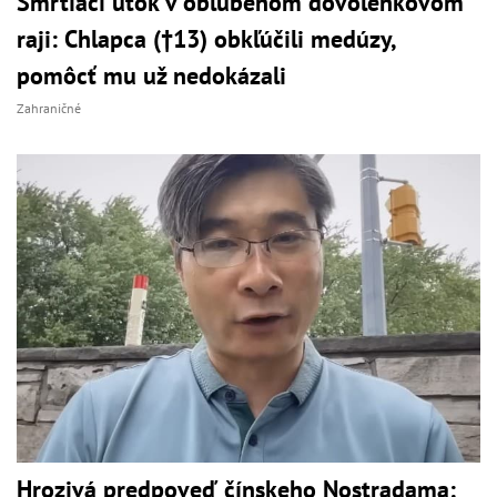
Smrtiaci útok v obľúbenom dovolenkovom
raji: Chlapca (†13) obkľúčili medúzy,
pomôcť mu už nedokázali
Zahraničné
Hrozivá predpoveď čínskeho Nostradama: