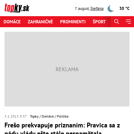
30 °C
7. august
,
Štefánia
DOMÁCE
ZAHRANIČNÉ
PROMINENTI
ŠPORT
ZAUJÍMAV
5.1.2015 9:37
Topky
Domáce
Politika
Frešo prekvapuje priznaním: Pravica sa z
pádu vlády ešte stále nespamätala