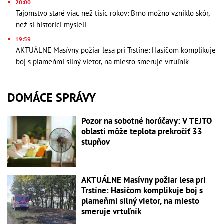
20:00
Tajomstvo staré viac než tisíc rokov: Brno možno vzniklo skôr,
než si historici mysleli
19:59
AKTUÁLNE Masívny požiar lesa pri Trstíne: Hasičom komplikuje
boj s plameňmi silný vietor, na miesto smeruje vrtuľník
DOMÁCE SPRÁVY
Pozor na sobotné horúčavy: V TEJTO
oblasti môže teplota prekročiť 33
stupňov
AKTUÁLNE Masívny požiar lesa pri
Trstíne: Hasičom komplikuje boj s
plameňmi silný vietor, na miesto
smeruje vrtuľník