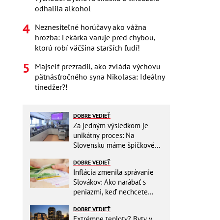
odhalila alkohol
Neznesiteľné horúčavy ako vážna
hrozba: Lekárka varuje pred chybou,
ktorú robí väčšina starších ľudí!
Majself prezradil, ako zvláda výchovu
pätnásťročného syna Nikolasa: Ideálny
tínedžer?!
DOBRE VEDIEŤ
Za jedným výsledkom je
unikátny proces: Na
Slovensku máme špičkové
pracovisko
DOBRE VEDIEŤ
Inflácia zmenila správanie
Slovákov: Ako narábať s
peniazmi, keď nechcete
zbytočne riskovať?
DOBRE VEDIEŤ
Extrémne teploty? Byty v