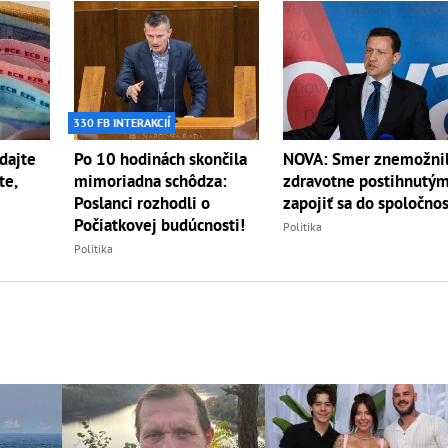
330 FB INTERAKCIÍ
dajte
Po 10 hodinách skončila
NOVA: Smer znemožni
te,
mimoriadna schôdza:
zdravotne postihnutý
Poslanci rozhodli o
zapojiť sa do spoločnos
Počiatkovej budúcnosti!
Politika
Politika