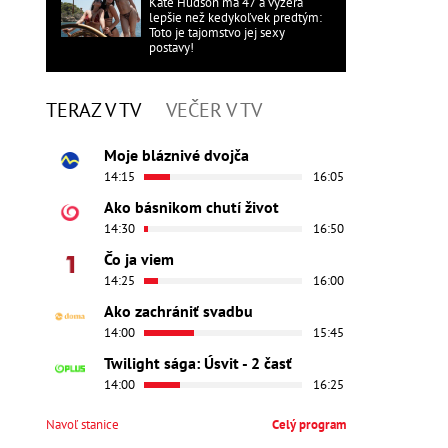
Kate Hudson má 47 a vyzerá
lepšie než kedykoľvek predtým:
Toto je tajomstvo jej sexy
postavy!
TERAZ V TV
VEČER V TV
Moje bláznivé dvojča
14:15
16:05
Ako básnikom chutí život
14:30
16:50
Čo ja viem
14:25
16:00
Ako zachrániť svadbu
14:00
15:45
Twilight sága: Úsvit - 2 časť
14:00
16:25
Navoľ stanice
Celý program