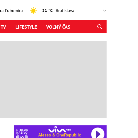
jtra Ľubomíra
31 °C
 TV
LIFESTYLE
VOĽNÝ ČAS
STREAM
NAŽIVO
Alesso & OneRepublic