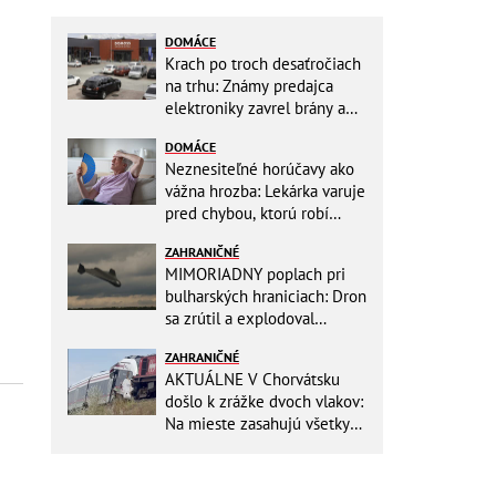
DOMÁCE
Krach po troch desaťročiach
na trhu: Známy predajca
elektroniky zavrel brány a
mieri do bankrotu!
DOMÁCE
Neznesiteľné horúčavy ako
vážna hrozba: Lekárka varuje
pred chybou, ktorú robí
väčšina starších ľudí!
ZAHRANIČNÉ
MIMORIADNY poplach pri
bulharských hraniciach: Dron
sa zrútil a explodoval
neďaleko plynovodu!
ZAHRANIČNÉ
AKTUÁLNE V Chorvátsku
došlo k zrážke dvoch vlakov:
Na mieste zasahujú všetky
záchranné zložky