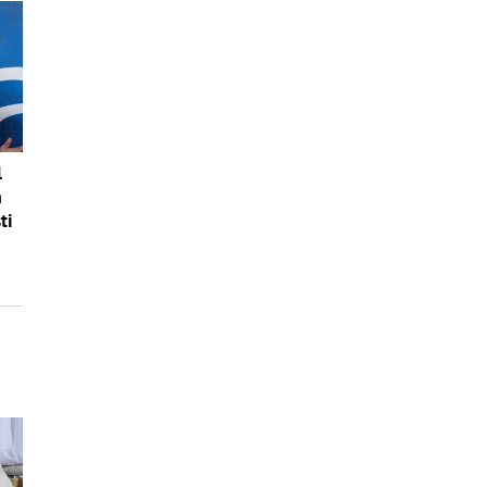
l
m
ti