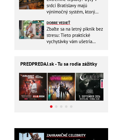
srdci Bratislavy majú
výnimočný systém, ktorý
ešte aj šetrí náklady
DOBRE VEDIEŤ
Zbaľte sa na letný piknik bez
stresu: Tieto praktické
vychytávky vám ušetria
miesto v batohu!
PREDPREDAJ
.sk - Tu sa rodia zážitky
ZAHRANIČNÉ CELEBRITY