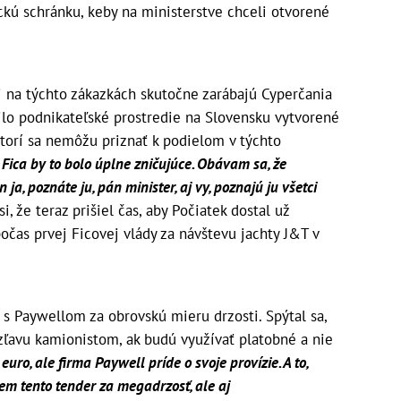
ickú schránku, keby na ministerstve chceli otvorené
či na týchto zákazkách skutočne zarábajú Cyperčania
ilo podnikateľské prostredie na Slovensku vytvorené
ktorí sa nemôžu priznať k podielom v týchto
 Fica by to bolo úplne zničujúce. Obávam sa, že
a, poznáte ju, pán minister, aj vy, poznajú ju všetci
si, že teraz prišiel čas, aby Počiatek dostal už
počas prvej Ficovej vlády za návštevu jachty J&T v
s Paywellom za obrovskú mieru drzosti. Spýtal sa,
zľavu kamionistom, ak budú využívať platobné a nie
euro, ale firma Paywell príde o svoje provízie. A to,
jem tento tender za megadrzosť, ale aj