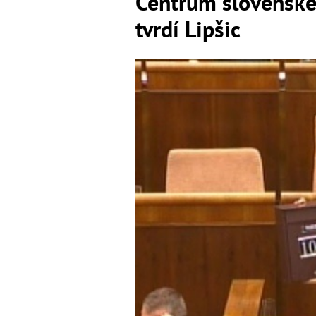
Centrum slovenskéh
tvrdí Lipšic