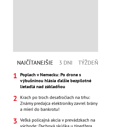
NAJČÍTANEJŠIE
3 DNI
TÝŽDEŇ
Poplach v Nemecku: Po drone s
výbušninou hlásia ďalšie bezpilotné
lietadlá nad základňou
Krach po troch desaťročiach na trhu:
Známy predajca elektroniky zavrel brány
a mieri do bankrotu!
Veľká policajná akcia v prevádzkach na
východe: Dychová skúška u tínedžera