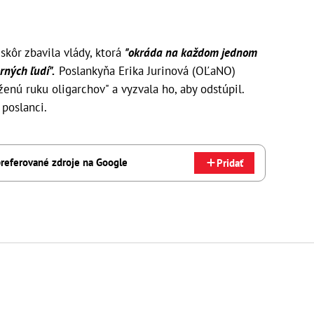
 skôr zbavila vlády, ktorá
"okráda na každom jednom
rných ľudí".
Poslankyňa Erika Jurinová (OĽaNO)
ženú ruku oligarchov" a vyzvala ho, aby odstúpil.
 poslanci.
referované zdroje na Google
Pridať