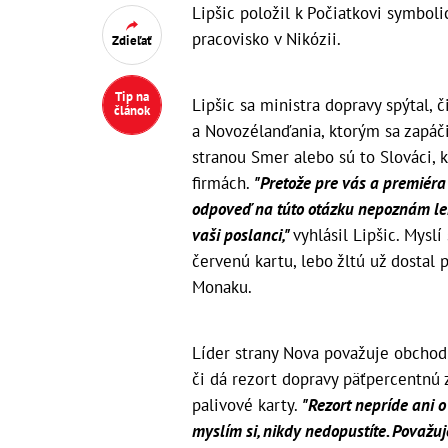
Lipšic položil k Počiatkovi symbol
pracovisko v Nikózii.
Zdieľať
Tip na
Lipšic sa ministra dopravy spýtal, 
článok
a Novozélanďania, ktorým sa zapáč
stranou Smer alebo sú to Slováci, 
firmách.
"Pretože pre vás a premiéra
odpoveď na túto otázku nepoznám len j
vaši poslanci,"
vyhlásil Lipšic. Myslí 
červenú kartu, lebo žltú už dostal 
Monaku.
Líder strany Nova považuje obchod 
či dá rezort dopravy päťpercentnú 
palivové karty.
"Rezort nepríde ani o 
myslím si, nikdy nedopustíte. Považu