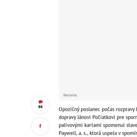
Reklama
66
Opozičný poslanec počas rozpravy 
dopravy Jánovi Počiatkovi pre spo
palivovými kartami spomenul stavebné
Paywell, a. s., ktorá uspela v spom