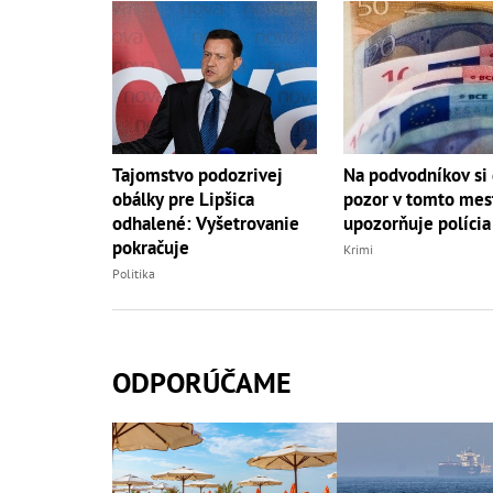
Tajomstvo podozrivej
Na podvodníkov si 
obálky pre Lipšica
pozor v tomto mes
odhalené: Vyšetrovanie
upozorňuje polícia
pokračuje
Krimi
Politika
ODPORÚČAME