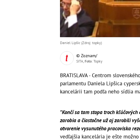
Daniel Lipšic (Zdroj: topky)
© Zoznam/
SITA,
Foto
: Topky
BRATISLAVA - Centrom slovenského
parlamentu Daniela Lipšica cyperská
kancelárii tam podľa neho sídlia ma
"Končí sa tam stopa troch kľúčových 
zarobia a čiastočne už aj zarobili vy
otvorenie vysunutého pracoviska rezo
vedľajšia kancelária je ešte možno