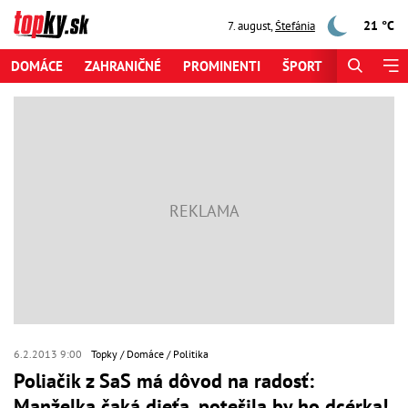
21 °C
7. august
,
Štefánia
DOMÁCE
ZAHRANIČNÉ
PROMINENTI
ŠPORT
ZAUJÍMAV
6.2.2013 9:00
Topky
Domáce
Politika
Poliačik z SaS má dôvod na radosť:
Manželka čaká dieťa, potešila by ho dcérka!