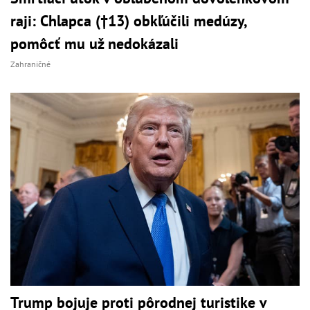
raji: Chlapca (†13) obkľúčili medúzy,
pomôcť mu už nedokázali
Zahraničné
Trump bojuje proti pôrodnej turistike v