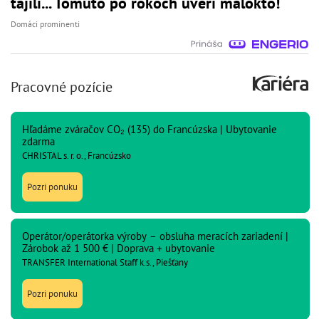
tajili... Tomuto po rokoch uverí málokto!
Domáci prominenti
Pracovné pozície
Hľadáme zváračov CO₂ (135) do Francúzska | Ubytovanie
zdarma
CHRISTAL s. r. o., Francúzsko
Pozri ponuku
Operátor/operátorka výroby – obsluha meracích zariadení |
Zárobok až 1 500 € | Doprava + ubytovanie
TRANSFER International Staff k.s., Piešťany
Pozri ponuku