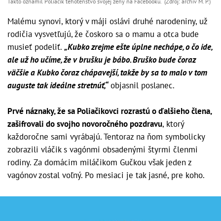
Takto oznámil Poliačik tehotenstvo svojej ženy na Facebooku. (Zdroj: archív M. P.)
Malému synovi, ktorý v máji oslávi druhé narodeniny, už
rodičia vysvetľujú, že čoskoro sa o mamu a otca bude
musieť podeliť.
„Kubko zrejme ešte úplne nechápe, o čo ide,
ale už ho učíme, že v brušku je bábo. Bruško bude čoraz
väčšie a Kubko čoraz chápavejší, takže by sa to malo v tom
auguste tak ideálne stretnúť,“
objasnil poslanec.
Prvé náznaky, že sa Poliačikovci rozrastú o ďalšieho člena,
zašifrovali do svojho novoročného pozdravu
,
ktorý
každoročne sami vyrábajú. Tentoraz na ňom symbolicky
zobrazili vláčik s vagónmi obsadenými štyrmi členmi
rodiny. Za domácim miláčikom Gučkou však jeden z
vagónov zostal voľný. Po mesiaci je tak jasné, pre koho.