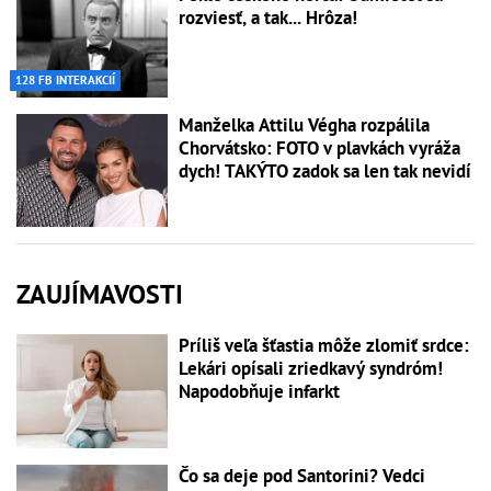
rozviesť, a tak... Hrôza!
128 FB INTERAKCIÍ
Manželka Attilu Végha rozpálila
Chorvátsko: FOTO v plavkách vyráža
dych! TAKÝTO zadok sa len tak nevidí
ZAUJÍMAVOSTI
Príliš veľa šťastia môže zlomiť srdce:
Lekári opísali zriedkavý syndróm!
Napodobňuje infarkt
Čo sa deje pod Santorini? Vedci