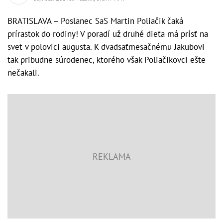
BRATISLAVA – Poslanec SaS Martin Poliačik čaká
prírastok do rodiny! V poradí už druhé dieťa má prísť na
svet v polovici augusta. K dvadsaťmesačnému Jakubovi
tak pribudne súrodenec, ktorého však Poliačikovci ešte
nečakali.