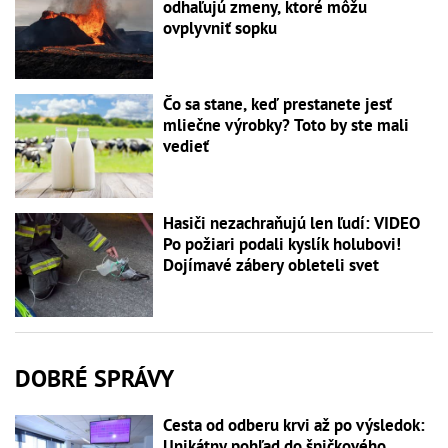
odhaľujú zmeny, ktoré môžu
ovplyvniť sopku
Čo sa stane, keď prestanete jesť
mliečne výrobky? Toto by ste mali
vedieť
Hasiči nezachraňujú len ľudí: VIDEO
Po požiari podali kyslík holubovi!
Dojímavé zábery obleteli svet
DOBRÉ SPRÁVY
Cesta od odberu krvi až po výsledok:
Unikátny pohľad do špičkového