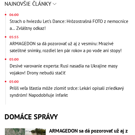
NAJNOVŠIE ČLÁNKY
06:00
Strach o hviezdu Let's Dance: Hrôzostrašná FOTO z nemocnice
a... Zvláštny odkaz!
05:55
ARMAGEDON sa dá pozorovať už aj z vesmíru: Mrazivé
satelitné snímky, rozdiel len pár rokov a po vode ani stopy!
05:00
Desivé varovanie experta: Rusi nasadia na Ukrajine masy
vojakov! Drony nebudú stačiť
05:00
Príliš veľa šťastia môže zlomiť srdce: Lekári opísali zriedkavý
syndróm! Napodobňuje infarkt
DOMÁCE SPRÁVY
ARMAGEDON sa dá pozorovať už aj z