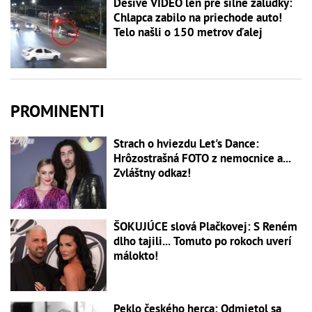
Desivé VIDEO len pre silné žalúdky:
Chlapca zabilo na priechode auto!
Telo našli o 150 metrov ďalej
PROMINENTI
Strach o hviezdu Let's Dance:
Hrôzostrašná FOTO z nemocnice a...
Zvláštny odkaz!
ŠOKUJÚCE slová Plačkovej: S Reném
dlho tajili... Tomuto po rokoch uverí
málokto!
Peklo českého herca: Odmietol sa