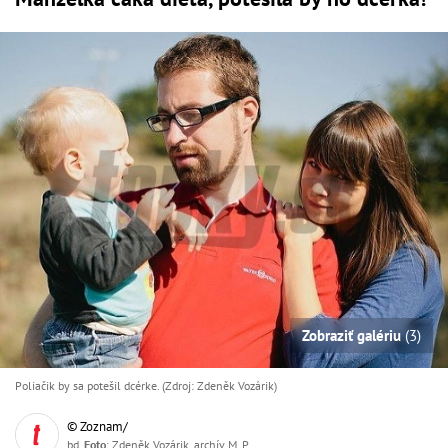
Zobraziť galériu
(3)
Poliačik by sa potešil dcérke. (Zdroj: Zdeněk Vozárik)
© Zoznam/
bd,
Foto
: Zdeněk Vozárik, archív M. P.