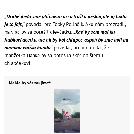
„Druhé dieťa sme plánovali asi o trošku neskôr, ale aj takto
je to fajn,“
povedal pre Topky Poliačik. Ako nám prezradil,
najviac by sa potešil dievčatku.
„Rád by som mal ku
Kubkovi dcérku, ale ak by bol chlapec, aspoň by sme boli na
maminu väčšia banda,“
povedal, pričom dodal, že
manželka Hanka by sa potešila skôr ďalšiemu
chlapčekovi.
Mohlo by vás zaujímať: