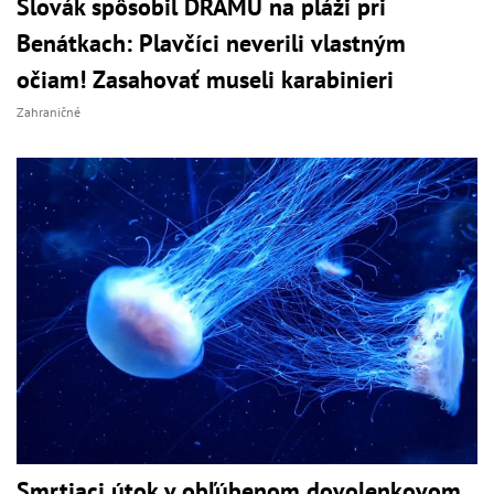
Slovák spôsobil DRÁMU na pláži pri
Benátkach: Plavčíci neverili vlastným
očiam! Zasahovať museli karabinieri
Zahraničné
Smrtiaci útok v obľúbenom dovolenkovom