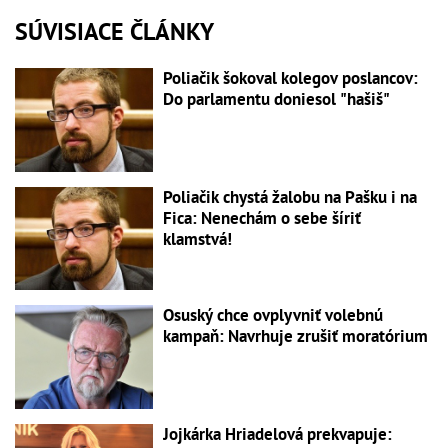
SÚVISIACE ČLÁNKY
Poliačik šokoval kolegov poslancov:
Do parlamentu doniesol "hašiš"
Poliačik chystá žalobu na Pašku i na
Fica: Nenechám o sebe šíriť
klamstvá!
Osuský chce ovplyvniť volebnú
kampaň: Navrhuje zrušiť moratórium
Jojkárka Hriadelová prekvapuje: