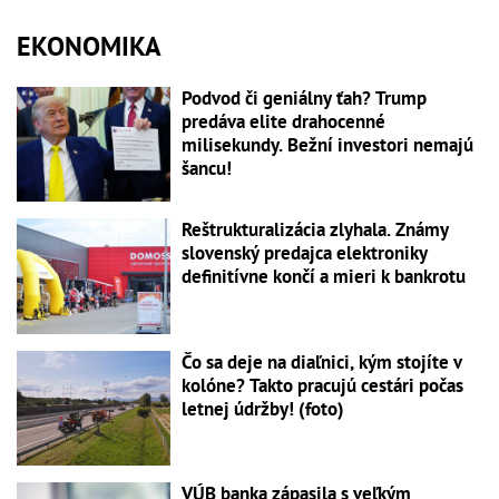
EKONOMIKA
Podvod či geniálny ťah? Trump
predáva elite drahocenné
milisekundy. Bežní investori nemajú
šancu!
Reštrukturalizácia zlyhala. Známy
slovenský predajca elektroniky
definitívne končí a mieri k bankrotu
Čo sa deje na diaľnici, kým stojíte v
kolóne? Takto pracujú cestári počas
letnej údržby! (foto)
VÚB banka zápasila s veľkým