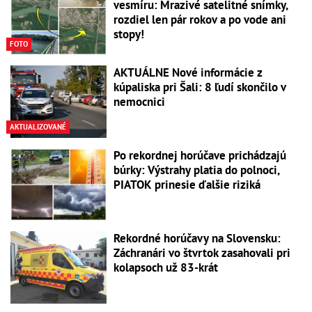
vesmíru: Mrazivé satelitné snímky,
rozdiel len pár rokov a po vode ani
stopy!
FOTO
AKTUÁLNE Nové informácie z
kúpaliska pri Šali: 8 ľudí skončilo v
nemocnici
AKTUALIZOVANÉ
Po rekordnej horúčave prichádzajú
búrky: Výstrahy platia do polnoci,
PIATOK prinesie ďalšie riziká
Rekordné horúčavy na Slovensku:
Záchranári vo štvrtok zasahovali pri
kolapsoch už 83-krát