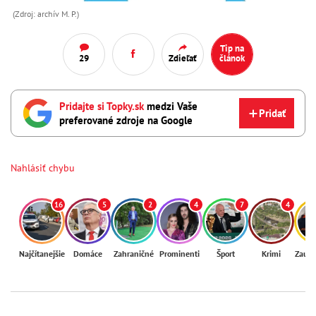
(Zdroj: archív M. P.)
Tip na
29
Zdieľať
článok
Pridajte si Topky.sk
medzi Vaše
Pridať
preferované zdroje na Google
Nahlásiť chybu
16
5
2
4
7
4
Najčítanejšie
Domáce
Zahraničné
Prominenti
Šport
Krimi
Zaují