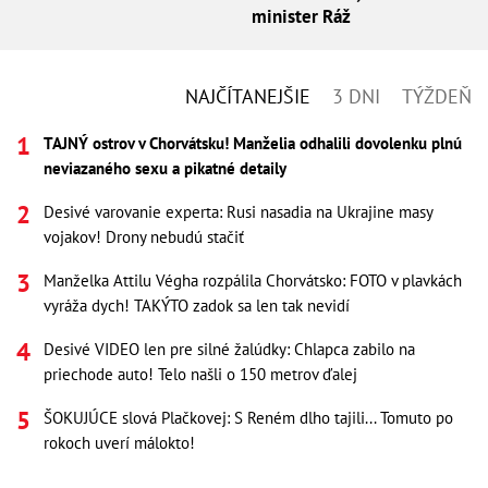
minister Ráž
NAJČÍTANEJŠIE
3 DNI
TÝŽDEŇ
TAJNÝ ostrov v Chorvátsku! Manželia odhalili dovolenku plnú
neviazaného sexu a pikatné detaily
Desivé varovanie experta: Rusi nasadia na Ukrajine masy
vojakov! Drony nebudú stačiť
Manželka Attilu Végha rozpálila Chorvátsko: FOTO v plavkách
vyráža dych! TAKÝTO zadok sa len tak nevidí
Desivé VIDEO len pre silné žalúdky: Chlapca zabilo na
priechode auto! Telo našli o 150 metrov ďalej
ŠOKUJÚCE slová Plačkovej: S Reném dlho tajili... Tomuto po
rokoch uverí málokto!