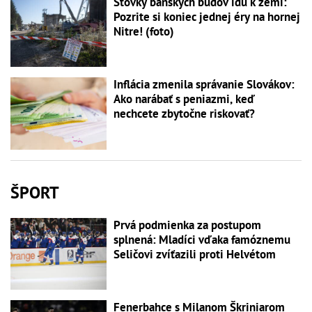
Stovky banských budov idú k zemi:
Pozrite si koniec jednej éry na hornej
Nitre! (foto)
Inflácia zmenila správanie Slovákov:
Ako narábať s peniazmi, keď
nechcete zbytočne riskovať?
ŠPORT
Prvá podmienka za postupom
splnená: Mladíci vďaka famóznemu
Seličovi zvíťazili proti Helvétom
Fenerbahce s Milanom Škriniarom