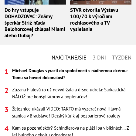
Do hry vstupuje
STVR otvorila Výstavu
DOHADZOVAČ: Známy
100/70 k výročiam
šperkár Stríž hľadá
rozhlasového a TV
Belohorcovej chlapa! Miami
vysielania
alebo Dubaj?
NAJČÍTANEJŠIE
3 DNI
TÝŽDEŇ
Michael Douglas vyrazil do spoločnosti s nádhernou dcérou:
Tomu sa hovorí dokonalosť!
Zuzana Fialová to už nevydržala a drsne udrela: Sarkastická
NÁLOŽ pre konšpirátorov a popieračov!
Železnice ukázali VIDEO: TAKTO má vyzerať nová Hlavná
stanica v Bratislave! Detský kútik aj bezbarierové toalety
Kam sa pozerať skôr? Schindlerová na pláži iba v bikinách... Z
jej bujného dekoltu odpadnete!