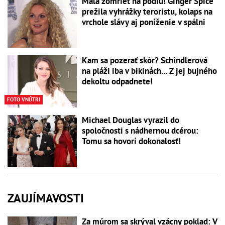
Mala zomrieť na pódiu! Ginger Spice
prežila vyhrážky teroristu, kolaps na
vrchole slávy aj poníženie v spálni
Kam sa pozerať skôr? Schindlerová
na pláži iba v bikinách... Z jej bujného
dekoltu odpadnete!
FOTO VNÚTRI
Michael Douglas vyrazil do
spoločnosti s nádhernou dcérou:
Tomu sa hovorí dokonalosť!
ZAUJÍMAVOSTI
Za múrom sa skrýval vzácny poklad: V