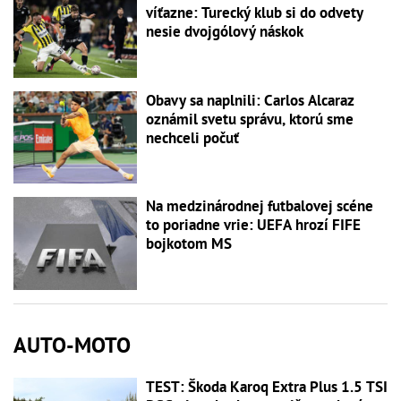
víťazne: Turecký klub si do odvety
nesie dvojgólový náskok
Obavy sa naplnili: Carlos Alcaraz
oznámil svetu správu, ktorú sme
nechceli počuť
Na medzinárodnej futbalovej scéne
to poriadne vrie: UEFA hrozí FIFE
bojkotom MS
AUTO-MOTO
TEST: Škoda Karoq Extra Plus 1.5 TSI