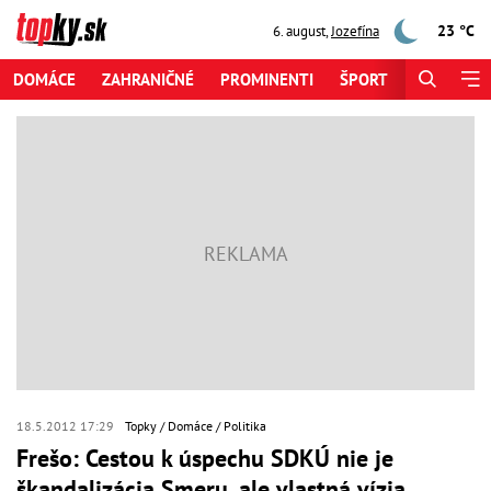
23 °C
6. august
,
Jozefína
DOMÁCE
ZAHRANIČNÉ
PROMINENTI
ŠPORT
ZAUJÍMAV
18.5.2012 17:29
Topky
Domáce
Politika
Frešo: Cestou k úspechu SDKÚ nie je
škandalizácia Smeru, ale vlastná vízia