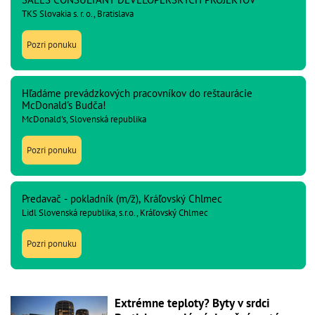
TKS Slovakia s. r. o., Bratislava
Pozri ponuku
Hľadáme prevádzkových pracovníkov do reštaurácie
McDonald's Budča!
McDonald's, Slovenská republika
Pozri ponuku
Predavač - pokladník (m/ž), Kráľovský Chlmec
Lidl Slovenská republika, s.r.o., Kráľovský Chlmec
Pozri ponuku
Extrémne teploty? Byty v srdci