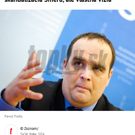
Pavol Frešo
© Zoznam/
TASR,
Foto
: SITA