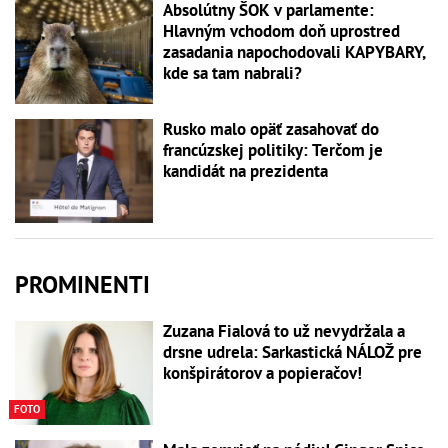
Absolútny ŠOK v parlamente:
Hlavným vchodom doň uprostred
zasadania napochodovali KAPYBARY,
kde sa tam nabrali?
Rusko malo opäť zasahovať do
francúzskej politiky: Terčom je
kandidát na prezidenta
PROMINENTI
Zuzana Fialová to už nevydržala a
drsne udrela: Sarkastická NÁLOŽ pre
konšpirátorov a popieračov!
FOTO