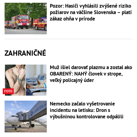
Pozor: Hasiči vyhlásili zvýšené riziko
požiarov na väčšine Slovenska – platí
zákaz ohňa v prírode
ZAHRANIČNÉ
Muž išiel darovať plazmu a zostal ako
OBARENÝ: NAHÝ človek v strope,
veľký policajný úder
FOTO
Nemecko začalo vyšetrovanie
incidentu na letisku: Dron s
výbušninou kontrolovane odpálili