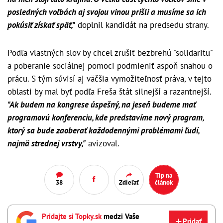
posledných voľbách aj svojou vinou prišli a musíme sa ich
pokúsiť získať späť,"
doplnil kandidát na predsedu strany.
Podľa vlastných slov by chcel zrušiť bezbrehú "solidaritu"
a poberanie sociálnej pomoci podmieniť aspoň snahou o
prácu. S tým súvisí aj väčšia vymožiteľnosť práva, v tejto
oblasti by mal byť podľa Freša štát silnejší a razantnejší.
"Ak budem na kongrese úspešný, na jeseň budeme mať
programovú konferenciu, kde predstavíme nový program,
ktorý sa bude zaoberať každodennými problémami ľudí,
najmä strednej vrstvy,"
avizoval.
Tip na
38
Zdieľať
článok
Pridajte si Topky.sk
medzi Vaše
Pridať