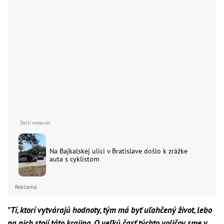
Na Bajkalskej ulici v Bratislave došlo k zrážke
auta s cyklistom
Reklama
"Tí, ktorí vytvárajú hodnoty, tým má byť uľahčený život, lebo
na nich stojí táto krajina. O veľkú časť týchto voličov sme v