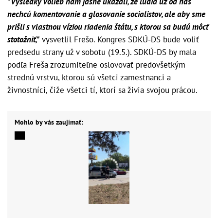
"Výsledky volieb nám jasne ukázali, že ľudia už od nás
nechcú komentovanie a glosovanie socialistov, ale aby sme
prišli s vlastnou víziou riadenia štátu, s ktorou sa budú môcť
stotožniť,"
vysvetlil Frešo. Kongres SDKÚ-DS bude voliť
predsedu strany už v sobotu (19.5.). SDKÚ-DS by mala
podľa Freša zrozumiteľne oslovovať predovšetkým
strednú vrstvu, ktorou sú všetci zamestnanci a
živnostníci, čiže všetci tí, ktorí sa živia svojou prácou.
Mohlo by vás zaujímať: