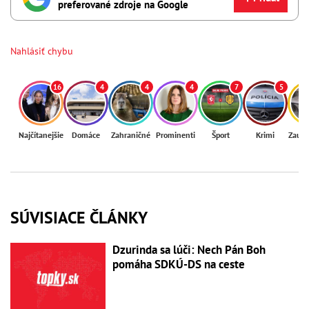
preferované zdroje na Google
Nahlásiť chybu
16
4
4
4
7
5
Najčítanejšie
Domáce
Zahraničné
Prominenti
Šport
Krimi
Zaují
SÚVISIACE ČLÁNKY
Dzurinda sa lúči: Nech Pán Boh
pomáha SDKÚ-DS na ceste