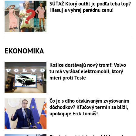
SÚŤAŽ Ktorý outfit je podľa teba top?
Hlasuj a vyhraj parádnu cenu!
EKONOMIKA
Košice dostávajú nový tromf: Volvo
tu má vyrábať elektromobil, ktorý
mieri proti Tesle
Čo je s dlho očakávaným zvyšovaním
dôchodkov? Kľúčový termín sa blíži,
upokojuje Erik Tomáš!