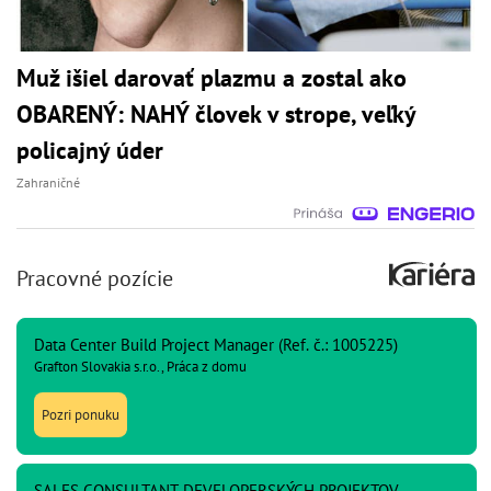
Muž išiel darovať plazmu a zostal ako
OBARENÝ: NAHÝ človek v strope, veľký
policajný úder
Zahraničné
Pracovné pozície
Data Center Build Project Manager (Ref. č.: 1005225)
Grafton Slovakia s.r.o., Práca z domu
Pozri ponuku
SALES CONSULTANT DEVELOPERSKÝCH PROJEKTOV