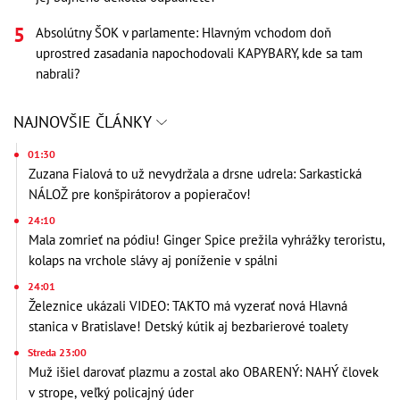
Absolútny ŠOK v parlamente: Hlavným vchodom doň
uprostred zasadania napochodovali KAPYBARY, kde sa tam
nabrali?
NAJNOVŠIE ČLÁNKY
01:30
Zuzana Fialová to už nevydržala a drsne udrela: Sarkastická
NÁLOŽ pre konšpirátorov a popieračov!
24:10
Mala zomrieť na pódiu! Ginger Spice prežila vyhrážky teroristu,
kolaps na vrchole slávy aj poníženie v spálni
24:01
Železnice ukázali VIDEO: TAKTO má vyzerať nová Hlavná
stanica v Bratislave! Detský kútik aj bezbarierové toalety
Streda 23:00
Muž išiel darovať plazmu a zostal ako OBARENÝ: NAHÝ človek
v strope, veľký policajný úder