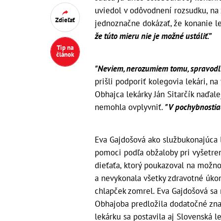
uviedol v odôvodnení rozsudku, na
Zdieľať
jednoznačne dokázať, že konanie le
že túto mieru nie je možné ustáliť.”
Tip na
článok
"Neviem, nerozumiem tomu, spravodli
prišli podporiť kolegovia lekári, na
Obhajca lekárky Ján Sitarčík naďalej
nemohla ovplyvniť.
"V pochybnostia
Eva Gajdošová ako službukonajúca l
pomoci podľa obžaloby pri vyšetren
dieťaťa, ktorý poukazoval na možno
a nevykonala všetky zdravotné úko
chlapček zomrel. Eva Gajdošová sa 
Obhajoba predložila dodatočné znal
lekárku sa postavila aj Slovenská l