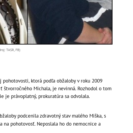
oj: TASR, FB)
j pohotovosti, ktorá podľa obžaloby v roku 2009
rť štvorročného Michala, je nevinná. Rozhodol o tom
e je právoplatný, prokuratúra sa odvolala.
bžaloby podcenila zdravotný stav malého Miška, s
a na pohotovosť. Neposlala ho do nemocnice a
.