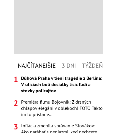
NAJČÍTANEJŠIE
3 DNI
TÝŽDEŇ
Dúhová Praha v tieni tragédie z Berlína:
V uliciach boli desiatky tisíc ľudí a
stovky policajtov
Premiéra filmu Bojovník: Z drsných
chlapov elegáni v oblekoch! FOTO Takto
im to pristane...
Inflácia zmenila správanie Slovákov:
Ako narábať s peniazmi, keď nechcete