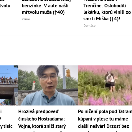
tvolu
benzínke: V aute našli
Trenčíne: Oslobodili
5
mŕtvolu muža (†40)
lekárku, ktorú vinili zo
smrti Miška (†4)!
Krimi
Domáce
i
Hrozivá predpoveď
Po ničení pola pod Tatram
V
čínskeho Nostradama:
kúpaní v plese tu máme
y tisíc
Vojna, ktorá zničí starý
ďalší nešvár! Drzosť bez