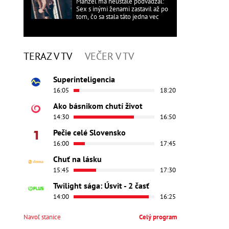
Manžel ma neustále podvádzal:
Sex s inými ženami zastavil až po
tom, čo sa stala táto jedna vec
TERAZ V TV
VEČER V TV
Superinteligencia
16:05
18:20
Ako básnikom chutí život
14:30
16:50
Pečie celé Slovensko
16:00
17:45
Chuť na lásku
15:45
17:30
Twilight sága: Úsvit - 2 časť
14:00
16:25
Navoľ stanice
Celý program