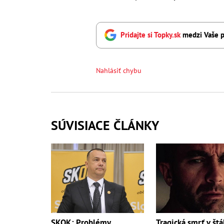
Pridajte si Topky.sk
medzi Vaše p
Nahlásiť chybu
SÚVISIACE ČLÁNKY
SKOK: Problémy
Tragická smrť v št