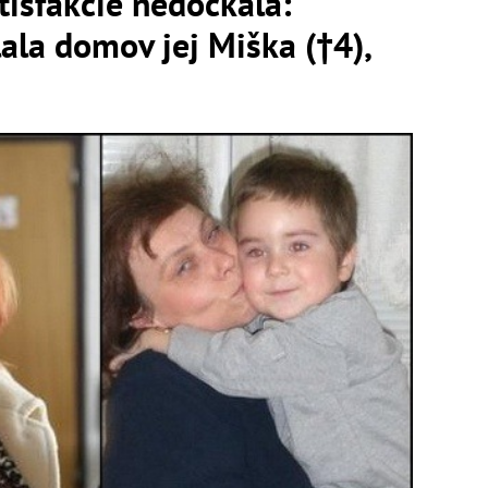
tisfakcie nedočkala:
lala domov jej Miška (†4),