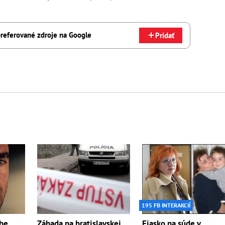
referované zdroje na Google
Pridať
195 FB INTERAKCIÍ
ábe
Záhada na bratislavskej
Fiasko na súde v