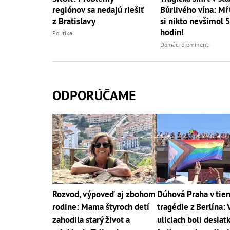
regiónov sa nedajú riešiť
Búrlivého vína: Mŕ
z Bratislavy
si nikto nevšimol 
hodín!
Politika
Domáci prominenti
ODPORÚČAME
Rozvod, výpoveď aj zbohom
Dúhová Praha v tien
rodine: Mama štyroch detí
tragédie z Berlína: 
zahodila starý život a
uliciach boli desiatk