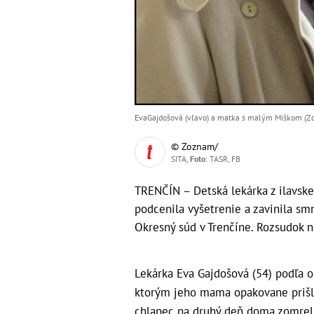
EvaGajdošová (vľavo) a matka s malým Miškom (Zdr
© Zoznam/
SITA,
Foto
: TASR, FB
TRENČÍN – Detská lekárka z ilavske
podcenila vyšetrenie a zavinila sm
Okresný súd v Trenčíne. Rozsudok ni
Lekárka Eva Gajdošová (54) podľa o
ktorým jeho mama opakovane prišl
chlapec na druhý deň doma zomrel