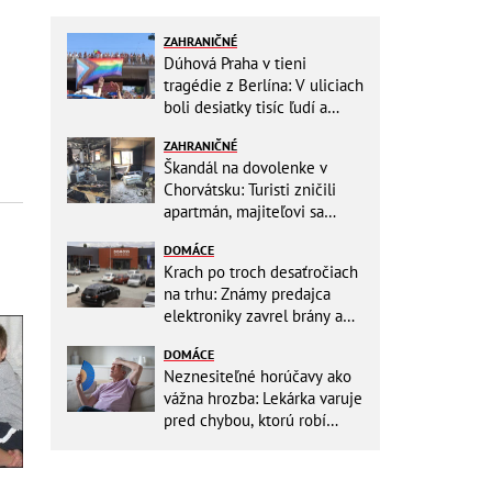
ZAHRANIČNÉ
Dúhová Praha v tieni
tragédie z Berlína: V uliciach
boli desiatky tisíc ľudí a
stovky policajtov
ZAHRANIČNÉ
Škandál na dovolenke v
Chorvátsku: Turisti zničili
apartmán, majiteľovi sa
vysmievali a ešte chcú
DOMÁCE
preplatiť hotel
Krach po troch desaťročiach
na trhu: Známy predajca
elektroniky zavrel brány a
mieri do bankrotu!
DOMÁCE
Neznesiteľné horúčavy ako
vážna hrozba: Lekárka varuje
pred chybou, ktorú robí
väčšina starších ľudí!