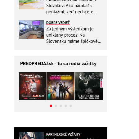
Slovákov: Ako narábať s
peniazmi, keď nechcete
zbytočne riskovať?
DOBRE VEDIEŤ
Za jedným výsledkom je
unikátny proces: Na
Slovensku máme špičkové
pracovisko
PREDPREDAJ
.sk - Tu sa rodia zážitky
PARTNERSKÉ VZŤAHY