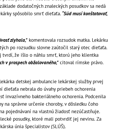
 základe dodatočných znaleckých posudkov sa nedá
kárky spôsobilo smrť dieťaťa.
“Súd musí konštatovať,
vosť zlyhala,"
komentovala rozsudok matka. Lekárku
 tých po rozsudku slovne zaútočil starý otec dieťaťa.
 tvrdí, že išlo o náhlu smrť, ktorú jeho klientka
ch v prospech obžalovaného,"
citoval rímske právo.
ekárka detskej ambulancie lekárskej služby prvej
í dieťaťa nebrala do úvahy priebeh ochorenia
sť invazívneho bakteriálneho ochorenia. Podcenila
ny na správne určenie choroby, v dôsledku čoho
na pojednávaní na vlastnú žiadosť nezúčastňuje.
ecké posudky, ktoré mali potvrdiť jej nevinu. Za
ekárska únia špecialistov (SLÚŠ).