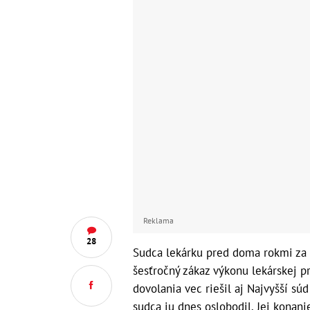
Reklama
28
Sudca lekárku pred doma rokmi za t
šesťročný zákaz výkonu lekárskej pr
dovolania vec riešil aj Najvyšší súd
sudca ju dnes oslobodil. Jej konan