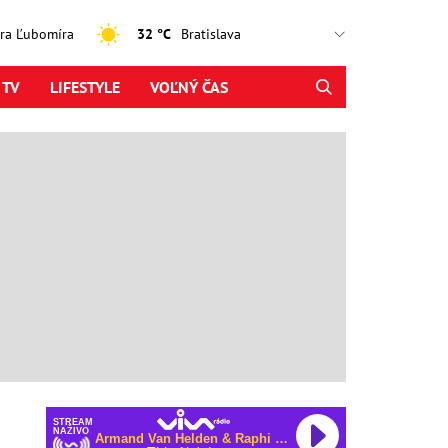
jtra Ľubomíra
32 °C
 TV
LIFESTYLE
VOĽNÝ ČAS
STREAM
NAŽIVO
Armand Van Helden & Raphi & George Reid