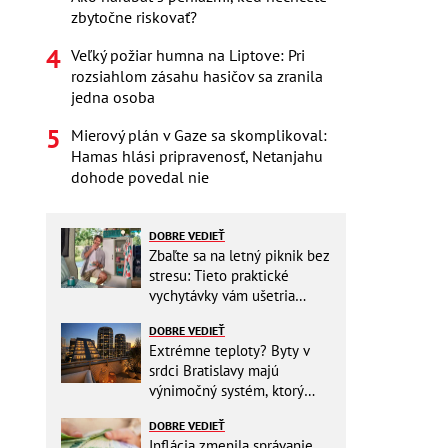
zbytočne riskovať?
Veľký požiar humna na Liptove: Pri
rozsiahlom zásahu hasičov sa zranila
jedna osoba
Mierový plán v Gaze sa skomplikoval:
Hamas hlási pripravenosť, Netanjahu
dohode povedal nie
DOBRE VEDIEŤ
Zbaľte sa na letný piknik bez
stresu: Tieto praktické
vychytávky vám ušetria
miesto v batohu!
DOBRE VEDIEŤ
Extrémne teploty? Byty v
srdci Bratislavy majú
výnimočný systém, ktorý
ešte aj šetrí náklady
DOBRE VEDIEŤ
Inflácia zmenila správanie