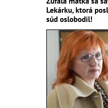
Zúfalá matka sa sa
Lekárku, ktorá pos
súd oslobodil!