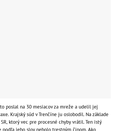
o poslal na 30 mesiacov za mreže a udelil jej
axe. Krajský súd v Trenčíne ju oslobodil. Na základe
 SR, ktorý vec pre procesné chyby vrátil. Ten istý
ie podľa jeho slov nebolo trestným činom. Ako