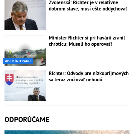
Zvolenská: Richter je v relatívne
dobrom stave, musí ešte oddychovať
Minister Richter si pri havárii zranil
chrbticu: Museli ho operovať!
303 FB INTERAKCIÍ
Richter: Odvody pre nízkopríjmových
sa teraz znižovať nebudú
ODPORÚČAME