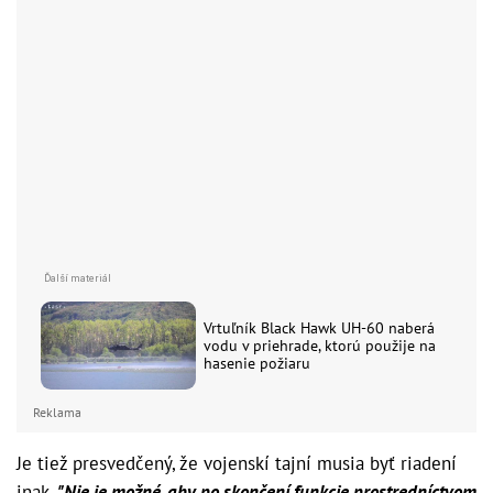
Vrtuľník Black Hawk UH-60 naberá
vodu v priehrade, ktorú použije na
hasenie požiaru
Reklama
Je tiež presvedčený, že vojenskí tajní musia byť riadení
inak.
"Nie je možné, aby po skončení funkcie prostredníctvom