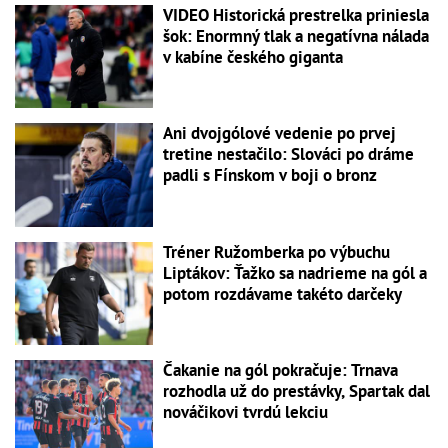
VIDEO Historická prestrelka priniesla
šok: Enormný tlak a negatívna nálada
v kabíne českého giganta
Ani dvojgólové vedenie po prvej
tretine nestačilo: Slováci po dráme
padli s Fínskom v boji o bronz
Tréner Ružomberka po výbuchu
Liptákov: Ťažko sa nadrieme na gól a
potom rozdávame takéto darčeky
Čakanie na gól pokračuje: Trnava
rozhodla už do prestávky, Spartak dal
nováčikovi tvrdú lekciu