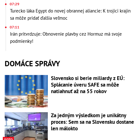
07:29
Turecko láka Egypt do novej obrannej aliancie: K trojici krajín
sa môže pridať ďalšia veľmoc
07:11
Irán pritvrdzuje: Obnovenie plavby cez Hormuz má svoje
podmienky!
DOMÁCE SPRÁVY
Slovensko si berie miliardy z EÚ:
Splácanie úveru SAFE sa môže
natiahnuť až na 55 rokov
Za jedným výsledkom je unikátny
proces: Sem sa na Slovensku dostane
len málokto
FOTO