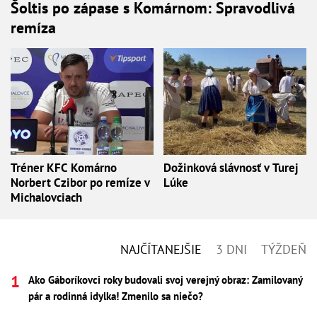
Šoltis po zápase s Komárnom: Spravodlivá
remíza
Tréner KFC Komárno
Dožinková slávnosť v Turej
Norbert Czibor po remíze v
Lúke
Michalovciach
NAJČÍTANEJŠIE
3 DNI
TÝŽDEŇ
Ako Gáboríkovci roky budovali svoj verejný obraz: Zamilovaný
pár a rodinná idylka! Zmenilo sa niečo?