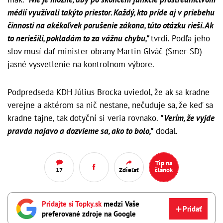
médií využívali takýto priestor. Každý, kto príde aj v priebehu
činnosti na akékoľvek porušenie zákona, túto otázku rieši. Ak
to neriešili, pokladám to za vážnu chybu,"
tvrdí. Podľa jeho
slov musí dať minister obrany Martin Glváč (Smer-SD)
jasné vysvetlenie na kontrolnom výbore.
Podpredseda KDH Július Brocka uviedol, že ak sa kradne
verejne a aktérom sa nič nestane, nečuduje sa, že keď sa
kradne tajne, tak dotyční si veria rovnako.
"Verím, že vyjde
pravda najavo a dozvieme sa, ako to bolo,"
dodal.
Tip na
17
Zdieľať
článok
Pridajte si Topky.sk
medzi Vaše
Pridať
preferované zdroje na Google