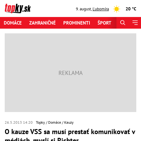
20 °C
9. august
,
Ľubomíra
DOMÁCE
ZAHRANIČNÉ
PROMINENTI
ŠPORT
ZAUJÍMAV
26.5.2013 14:20
Topky
Domáce
Kauzy
O kauze VSS sa musí prestať komunikovať v
médiách, myslí si Richter