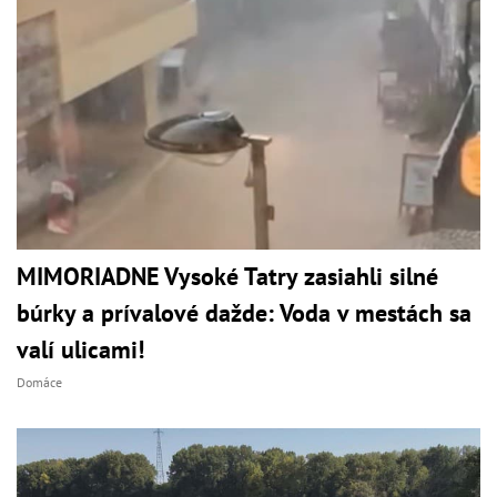
MIMORIADNE Vysoké Tatry zasiahli silné
búrky a prívalové dažde: Voda v mestách sa
valí ulicami!
Domáce