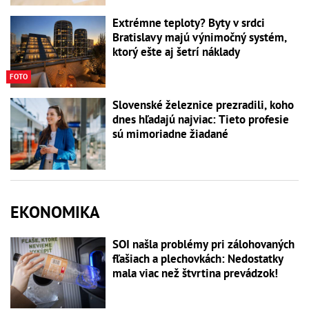
Extrémne teploty? Byty v srdci
Bratislavy majú výnimočný systém,
ktorý ešte aj šetrí náklady
FOTO
Slovenské železnice prezradili, koho
dnes hľadajú najviac: Tieto profesie
sú mimoriadne žiadané
EKONOMIKA
SOI našla problémy pri zálohovaných
fľašiach a plechovkách: Nedostatky
mala viac než štvrtina prevádzok!