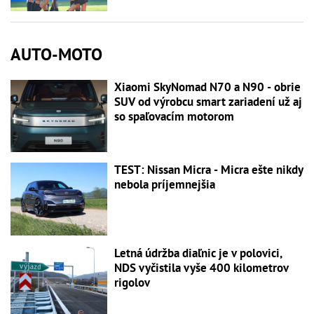
AUTO-MOTO
Xiaomi SkyNomad N70 a N90 - obrie
SUV od výrobcu smart zariadení už aj
so spaľovacím motorom
TEST: Nissan Micra - Micra ešte nikdy
nebola príjemnejšia
Letná údržba diaľnic je v polovici,
NDS vyčistila vyše 400 kilometrov
rigolov