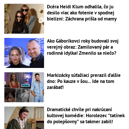
Dcéra Heidi Klum odhalila, čo ju
desilo viac ako fotenie v spodnej
bielizni: Záchrana prišla od mamy
Ako Gáboríkovci roky budovali svoj
verejný obraz: Zamilovaný pár a
rodinná idylka! Zmenilo sa niečo?
Markizácky súťažiaci prerazil ďalšie
dno: Po kauze v šou... Ide na tom
zarábať!
Dramatické chvíle pri nakrúcaní
kultovej komédie: Horolezec "tatínek
do polepšovny" sa takmer zabil!