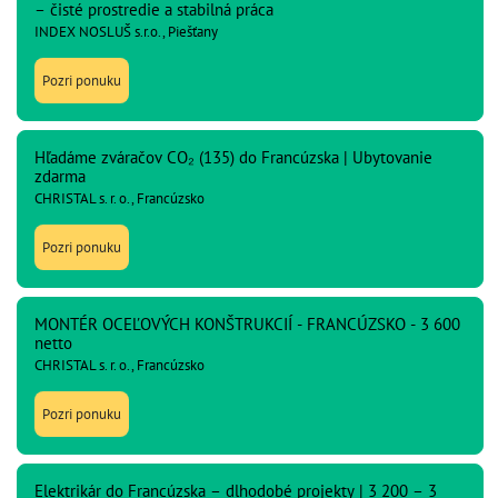
– čisté prostredie a stabilná práca
INDEX NOSLUŠ s.r.o., Piešťany
Pozri ponuku
Hľadáme zváračov CO₂ (135) do Francúzska | Ubytovanie
zdarma
CHRISTAL s. r. o., Francúzsko
Pozri ponuku
MONTÉR OCEĽOVÝCH KONŠTRUKCIÍ - FRANCÚZSKO - 3 600
netto
CHRISTAL s. r. o., Francúzsko
Pozri ponuku
Elektrikár do Francúzska – dlhodobé projekty | 3 200 – 3