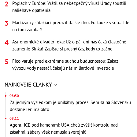
Poplach v Európe: Vrátil sa nebezpečný vírus! Úrady spustili
naliehavé opatrenia
Markizácky súťažiaci prerazil ďalšie dno: Po kauze v šou... Ide
na tom zarábať!
Astronomické divadlo roka: Už o pár dní nás čaká čiastočné
zatmenie Slnka! Zapíšte si presný čas, kedy to začne
Fico varuje pred extrémne suchou budúcnosťou: Zákaz
vývozu vody nestačí, čakajú nás miliardové investície
NAJNOVŠIE ČLÁNKY
08:30
Za jedným výsledkom je unikátny proces: Sem sa na Slovensku
dostane len málokto
08:11
Agenti ICE pod kamerami: USA chcú zvýšiť kontrolu nad
zásahmi, zábery však nemusia zverejniť