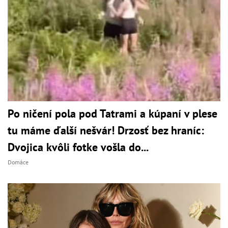
Po ničení pola pod Tatrami a kúpaní v plese
tu máme ďalší nešvár! Drzosť bez hraníc:
Dvojica kvôli fotke vošla do...
Domáce