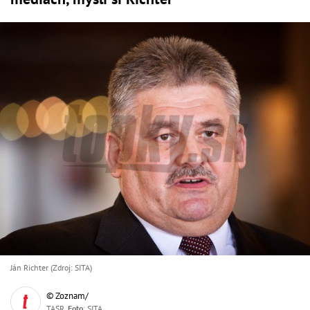
Ján Richter (Zdroj: SITA)
© Zoznam/
TASR,
Foto
: SITA