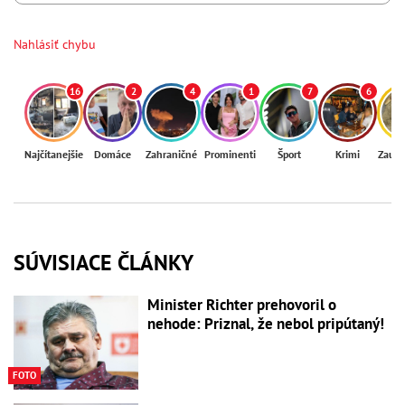
Nahlásiť chybu
16
2
4
1
7
6
Najčítanejšie
Domáce
Zahraničné
Prominenti
Šport
Krimi
Zaují
SÚVISIACE ČLÁNKY
Minister Richter prehovoril o
nehode: Priznal, že nebol pripútaný!
FOTO