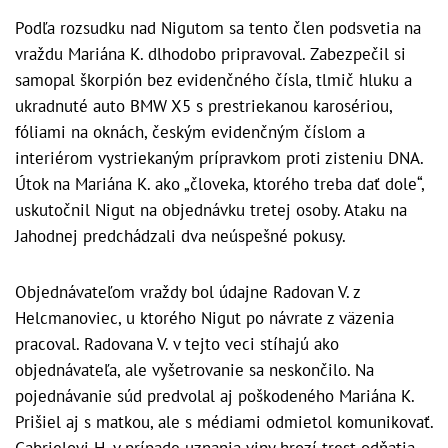
Podľa rozsudku nad Nigutom sa tento člen podsvetia na
vraždu Mariána K. dlhodobo pripravoval. Zabezpečil si
samopal škorpión bez evidenčného čísla, tlmič hluku a
ukradnuté auto BMW X5 s prestriekanou karosériou,
fóliami na oknách, českým evidenčným číslom a
interiérom vystriekaným prípravkom proti zisteniu DNA.
Útok na Mariána K. ako „človeka, ktorého treba dať dole“,
uskutočnil Nigut na objednávku tretej osoby. Ataku na
Jahodnej predchádzali dva neúspešné pokusy.
Objednávateľom vraždy bol údajne Radovan V. z
Helcmanoviec, u ktorého Nigut po návrate z väzenia
pracoval. Radovana V. v tejto veci stíhajú ako
objednávateľa, ale vyšetrovanie sa neskončilo. Na
pojednávanie súd predvolal aj poškodeného Mariána K.
Prišiel aj s matkou, ale s médiami odmietol komunikovať.