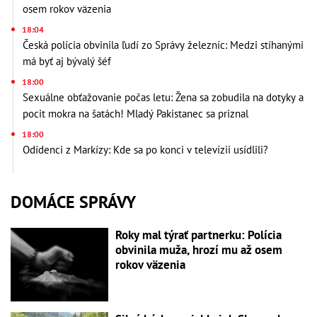
osem rokov väzenia
18:04
Česká polícia obvinila ľudí zo Správy železníc: Medzi stíhanými
má byť aj bývalý šéf
18:00
Sexuálne obťažovanie počas letu: Žena sa zobudila na dotyky a
pocit mokra na šatách! Mladý Pakistanec sa priznal
18:00
Odídenci z Markízy: Kde sa po konci v televízii usídlili?
DOMÁCE SPRÁVY
Roky mal týrať partnerku: Polícia
obvinila muža, hrozí mu až osem
rokov väzenia