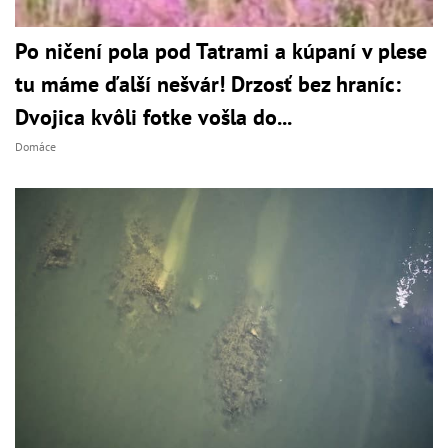
Po ničení pola pod Tatrami a kúpaní v plese
tu máme ďalší nešvár! Drzosť bez hraníc:
Dvojica kvôli fotke vošla do...
Domáce