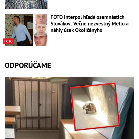
FOTO Interpol hľadá osemnástich
Slovákov: Večne nezvestný Mello a
náhly útek Okoličányho
FOTO
ODPORÚČAME