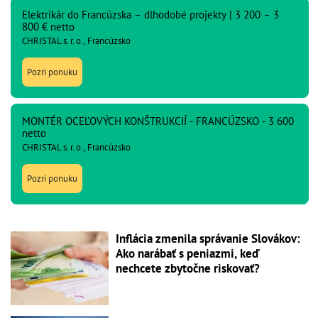
Elektrikár do Francúzska – dlhodobé projekty | 3 200 – 3
800 € netto
CHRISTAL s. r. o., Francúzsko
Pozri ponuku
MONTÉR OCEĽOVÝCH KONŠTRUKCIÍ - FRANCÚZSKO - 3 600
netto
CHRISTAL s. r. o., Francúzsko
Pozri ponuku
Inflácia zmenila správanie Slovákov:
Ako narábať s peniazmi, keď
nechcete zbytočne riskovať?