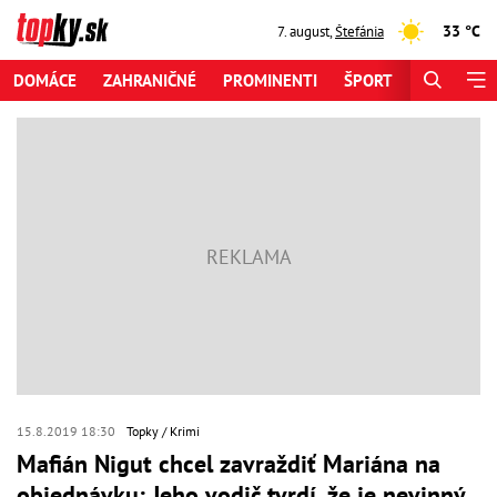
33 °C
7. august
,
Štefánia
DOMÁCE
ZAHRANIČNÉ
PROMINENTI
ŠPORT
ZAUJÍMAV
15.8.2019 18:30
Topky
Krimi
Mafián Nigut chcel zavraždiť Mariána na
objednávku: Jeho vodič tvrdí, že je nevinný