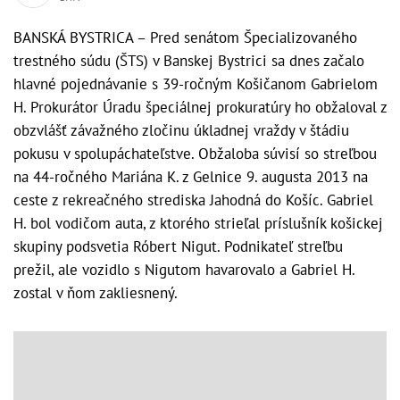
BANSKÁ BYSTRICA – Pred senátom Špecializovaného
trestného súdu (ŠTS) v Banskej Bystrici sa dnes začalo
hlavné pojednávanie s 39-ročným Košičanom Gabrielom
H. Prokurátor Úradu špeciálnej prokuratúry ho obžaloval z
obzvlášť závažného zločinu úkladnej vraždy v štádiu
pokusu v spolupáchateľstve. Obžaloba súvisí so streľbou
na 44-ročného Mariána K. z Gelnice 9. augusta 2013 na
ceste z rekreačného strediska Jahodná do Košíc. Gabriel
H. bol vodičom auta, z ktorého strieľal príslušník košickej
skupiny podsvetia Róbert Nigut. Podnikateľ streľbu
prežil, ale vozidlo s Nigutom havarovalo a Gabriel H.
zostal v ňom zakliesnený.