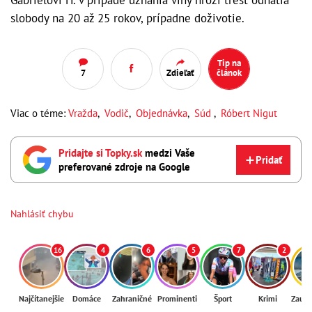
Gabrielovi H. v prípade uznania viny hrozí trest odňatia
slobody na 20 až 25 rokov, prípadne doživotie.
Tip na
7
Zdieľať
článok
Viac o téme:
Vražda
,
Vodič
,
Objednávka
,
Súd
,
Róbert Nigut
Pridajte si Topky.sk
medzi Vaše
Pridať
preferované zdroje na Google
Nahlásiť chybu
16
4
6
5
7
2
Najčítanejšie
Domáce
Zahraničné
Prominenti
Šport
Krimi
Zaují