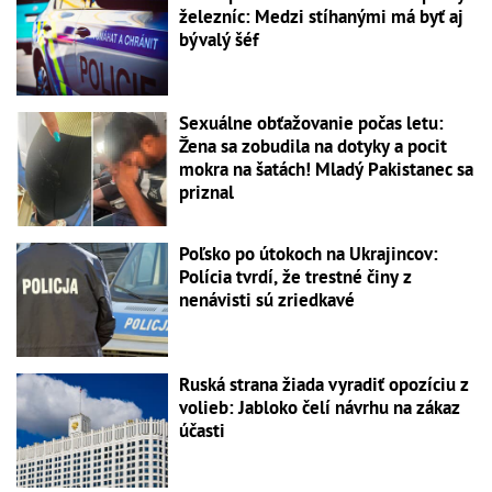
železníc: Medzi stíhanými má byť aj
bývalý šéf
Sexuálne obťažovanie počas letu:
Žena sa zobudila na dotyky a pocit
mokra na šatách! Mladý Pakistanec sa
priznal
Poľsko po útokoch na Ukrajincov:
Polícia tvrdí, že trestné činy z
nenávisti sú zriedkavé
Ruská strana žiada vyradiť opozíciu z
volieb: Jabloko čelí návrhu na zákaz
účasti