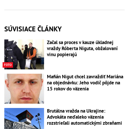
SÚVISIACE ČLÁNKY
Začal sa proces v kauze úkladnej
vraždy Róberta Niguta, obžalovaní
vinu popierajú
FOTO
Mafián Nigut chcel zavraždiť Mariána
na objednávku: Jeho vodič pôjde na
15 rokov do väzenia
Brutálna vražda na Ukrajine:
Advokáta neďaleko väzenia
rozstrieľali automatickými zbraňami