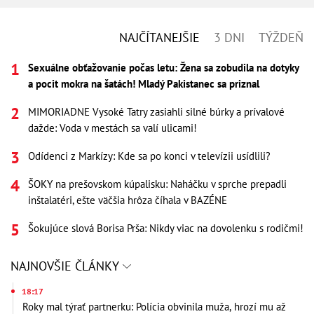
NAJČÍTANEJŠIE
3 DNI
TÝŽDEŇ
Sexuálne obťažovanie počas letu: Žena sa zobudila na dotyky
a pocit mokra na šatách! Mladý Pakistanec sa priznal
MIMORIADNE Vysoké Tatry zasiahli silné búrky a prívalové
dažde: Voda v mestách sa valí ulicami!
Odídenci z Markízy: Kde sa po konci v televízii usídlili?
ŠOKY na prešovskom kúpalisku: Naháčku v sprche prepadli
inštalatéri, ešte väčšia hrôza číhala v BAZÉNE
Šokujúce slová Borisa Prša: Nikdy viac na dovolenku s rodičmi!
NAJNOVŠIE ČLÁNKY
18:17
Roky mal týrať partnerku: Polícia obvinila muža, hrozí mu až