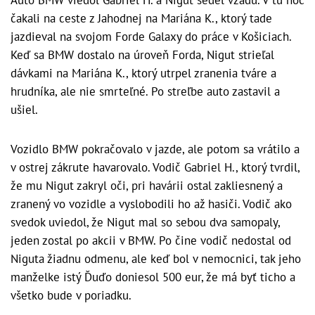
Auto BMW viedol Gabriel H. a Nigut sedel vzadu. V tú noc
čakali na ceste z Jahodnej na Mariána K., ktorý tade
jazdieval na svojom Forde Galaxy do práce v Košiciach.
Keď sa BMW dostalo na úroveň Forda, Nigut strieľal
dávkami na Mariána K., ktorý utrpel zranenia tváre a
hrudníka, ale nie smrteľné. Po streľbe auto zastavil a
ušiel.
Vozidlo BMW pokračovalo v jazde, ale potom sa vrátilo a
v ostrej zákrute havarovalo. Vodič Gabriel H., ktorý tvrdil,
že mu Nigut zakryl oči, pri havárii ostal zakliesnený a
zranený vo vozidle a vyslobodili ho až hasiči. Vodič ako
svedok uviedol, že Nigut mal so sebou dva samopaly,
jeden zostal po akcii v BMW. Po čine vodič nedostal od
Niguta žiadnu odmenu, ale keď bol v nemocnici, tak jeho
manželke istý Ďuďo doniesol 500 eur, že má byť ticho a
všetko bude v poriadku.