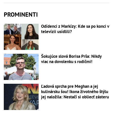
PROMINENTI
Odídenci z Markízy: Kde sa po konci v
televízii usídlili?
Šokujúce slová Borisa Prša: Nikdy
viac na dovolenku s rodičmi!
Ľadová sprcha pre Meghan a jej
kulinársku šou! Ikona životného štýlu
jej naložila: Nestačí si obliecť zásteru