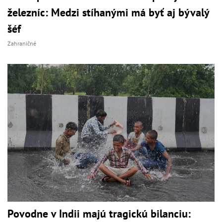
železníc: Medzi stíhanými má byť aj bývalý
šéf
Zahraničné
Povodne v Indii majú tragickú bilanciu: