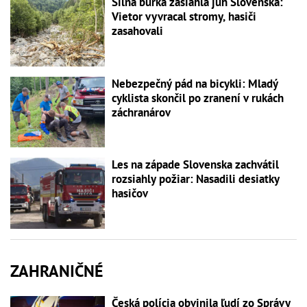
Silná búrka zasiahla juh Slovenska:
Vietor vyvracal stromy, hasiči
zasahovali
Nebezpečný pád na bicykli: Mladý
cyklista skončil po zranení v rukách
záchranárov
Les na západe Slovenska zachvátil
rozsiahly požiar: Nasadili desiatky
hasičov
ZAHRANIČNÉ
Česká polícia obvinila ľudí zo Správy