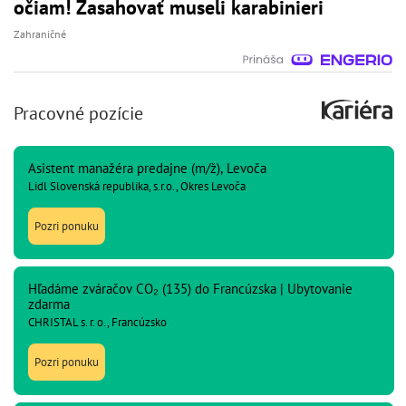
očiam! Zasahovať museli karabinieri
Zahraničné
Pracovné pozície
Asistent manažéra predajne (m/ž), Levoča
Lidl Slovenská republika, s.r.o., Okres Levoča
Pozri ponuku
Hľadáme zváračov CO₂ (135) do Francúzska | Ubytovanie
zdarma
CHRISTAL s. r. o., Francúzsko
Pozri ponuku