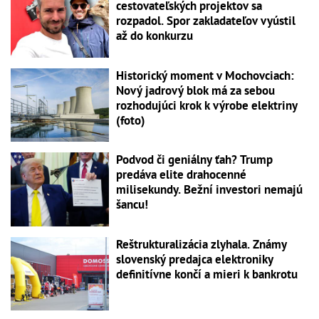
cestovateľských projektov sa
rozpadol. Spor zakladateľov vyústil
až do konkurzu
Historický moment v Mochovciach:
Nový jadrový blok má za sebou
rozhodujúci krok k výrobe elektriny
(foto)
Podvod či geniálny ťah? Trump
predáva elite drahocenné
milisekundy. Bežní investori nemajú
šancu!
Reštrukturalizácia zlyhala. Známy
slovenský predajca elektroniky
definitívne končí a mieri k bankrotu