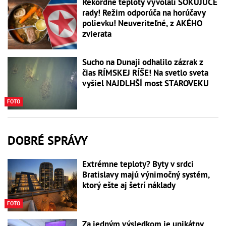
Rekordné teploty vyvolali ŠOKUJÚCE
rady! Režim odporúča na horúčavy
polievku! Neuveriteľné, z AKÉHO
zvierata
Sucho na Dunaji odhalilo zázrak z
čias RÍMSKEJ RÍŠE! Na svetlo sveta
vyšiel NAJDLHŠÍ most STAROVEKU
FOTO
DOBRÉ SPRÁVY
Extrémne teploty? Byty v srdci
Bratislavy majú výnimočný systém,
ktorý ešte aj šetrí náklady
FOTO
Za jedným výsledkom je unikátny