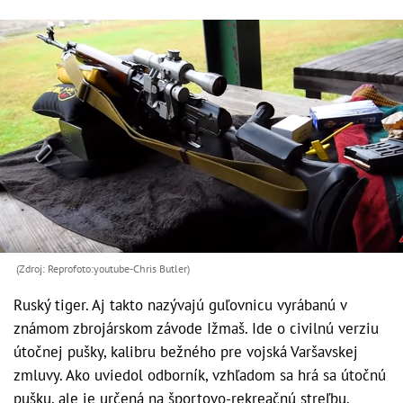
(Zdroj: Reprofoto:youtube-Chris Butler)
Ruský tiger. Aj takto nazývajú guľovnicu vyrábanú v
známom zbrojárskom závode Ižmaš. Ide o civilnú verziu
útočnej pušky, kalibru bežného pre vojská Varšavskej
zmluvy. Ako uviedol odborník, vzhľadom sa hrá sa útočnú
pušku, ale je určená na športovo-rekreačnú streľbu.