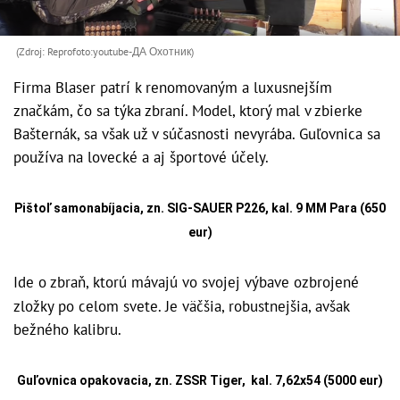
(Zdroj: Reprofoto:youtube-ДА Охотник)
Firma Blaser patrí k renomovaným a luxusnejším
značkám, čo sa týka zbraní. Model, ktorý mal v zbierke
Bašternák, sa však už v súčasnosti nevyrába. Guľovnica sa
používa na lovecké a aj športové účely.
Pištoľ samonabíjacia, zn. SIG-SAUER P226, kal. 9 MM Para (650
eur)
Ide o zbraň, ktorú mávajú vo svojej výbave ozbrojené
zložky po celom svete. Je väčšia, robustnejšia, avšak
bežného kalibru.
Guľovnica opakovacia, zn. ZSSR Tiger, kal. 7,62x54 (5000 eur)