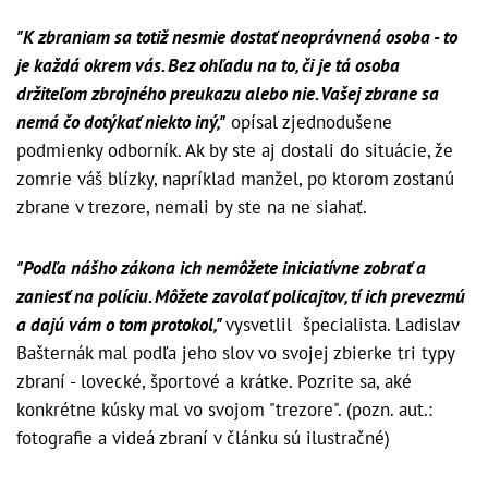
"K zbraniam sa totiž nesmie dostať neoprávnená osoba - to
je každá okrem vás. Bez ohľadu na to, či je tá osoba
držiteľom zbrojného preukazu alebo nie. Vašej zbrane sa
nemá čo dotýkať niekto iný,"
opísal zjednodušene
podmienky odborník. Ak by ste aj dostali do situácie, že
zomrie váš blízky, napríklad manžel, po ktorom zostanú
zbrane v trezore, nemali by ste na ne siahať.
"Podľa nášho zákona ich nemôžete iniciatívne zobrať a
zaniesť na políciu. Môžete zavolať policajtov, tí ich prevezmú
a dajú vám o tom protokol,"
vysvetlil špecialista. Ladislav
Bašternák mal podľa jeho slov vo svojej zbierke tri typy
zbraní - lovecké, športové a krátke. Pozrite sa, aké
konkrétne kúsky mal vo svojom "trezore". (pozn. aut.:
f
otografie a videá zbraní v článku sú ilustračné)