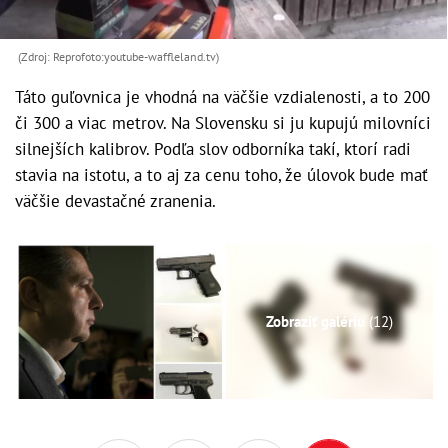
(Zdroj: Reprofoto:youtube-waffleland.tv)
Táto guľovnica je vhodná na väčšie vzdialenosti, a to 200
či 300 a viac metrov. Na Slovensku si ju kupujú milovníci
silnejších kalibrov. Podľa slov odborníka takí, ktorí radi
stavia na istotu, a to aj za cenu toho, že úlovok bude mať
väčšie devastačné zranenia.
Zobraziť galériu
(12)