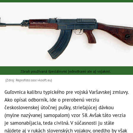
(Zdroj: Reprofoto:ossr.vksoft.eu)
Guľovnica kalibru typického pre vojská Varšavskej zmluvy.
Ako opísal odborník, ide o prerobenú verziu
československej útočnej pušky, strieľajúcej dávkou
(mylne nazývanej samopalom) vzor 58. Avšak táto verzia
je samonabíjacia, teda civilná. V súčasnosti ju stále
nájdete aj v rukách slovenských vojakov, onedlho by však