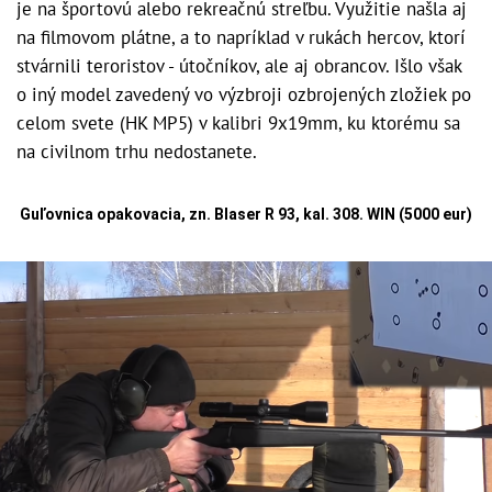
je na športovú alebo rekreačnú streľbu. Využitie našla aj
na filmovom plátne, a to napríklad v rukách hercov, ktorí
stvárnili teroristov - útočníkov, ale aj obrancov. Išlo však
o iný model zavedený vo výzbroji ozbrojených zložiek po
celom svete (HK MP5) v kalibri 9x19mm, ku ktorému sa
na civilnom trhu nedostanete.
Guľovnica opakovacia, zn. Blaser R 93, kal. 308. WIN (5000 eur)