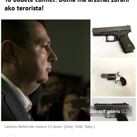
ako terorista!
Zobraziť galériu
(12)
Ladislav Bašternák vlastnil 15 zbraní. (Zdroj: TASR, Topky )