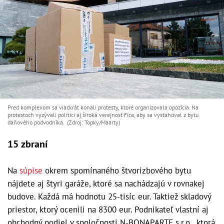
Pred komplexom sa viackrát konali protesty, ktoré organizovala opozícia. Na
protestoch vyzývali politici aj široká verejnosť Fica, aby sa vysťahoval z bytu
daňového podvodníka. (Zdroj: Topky/Maarty)
15 zbraní
Na
súpise
okrem spomínaného štvorizbového bytu
nájdete aj štyri garáže, ktoré sa nachádzajú v rovnakej
budove. Každá má hodnotu 25-tisíc eur. Taktiež skladový
priestor, ktorý ocenili na 8300 eur. Podnikateľ vlastní aj
obchodný podiel v spoločnosti N-BONAPARTE s.r.o., ktorá