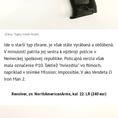
(Zdroj: Topky:Vlado Anjel)
Ide o starší typ zbrane, je však stále vyrábaná a obľúbená.
V minulosti patrila jej sestra k výzbroji polície v
Nemeckej spolkovej republike. Policajná verzia však
mala označenie P10. Taktiež "hviezdila" vo filmoch,
napríklad v snímke Mission: Impossible, V ako Vendeta či
Iron Man 2.
Revolver, zn. NorthAmericanArms, kal. 22. LR (240 eur)