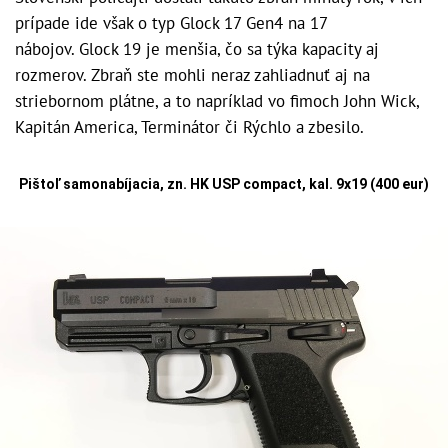
prípade ide však o typ Glock 17 Gen4 na 17
nábojov. Glock 19 je menšia, čo sa týka kapacity aj
rozmerov. Zbraň ste mohli neraz zahliadnuť aj na
striebornom plátne, a to napríklad vo fimoch John Wick,
Kapitán America, Terminátor či Rýchlo a zbesilo.
Pištoľ samonabíjacia, zn. HK USP compact, kal. 9x19 (400 eur)