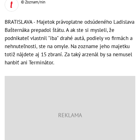
© Zoznam/nin
BRATISLAVA - Majetok právoplatne odsúdeného Ladislava
Bašternáka prepadol štátu. A ak ste si mysleli, že
podnikateľ vlastnil "iba" drahé autá, podiely vo firmách a
nehnuteľnosti, ste na omyle. Na zozname jeho majetku
totiž nájdete aj 15 zbraní. Za taký arzenál by sa nemusel
hanbiť ani Terminátor.