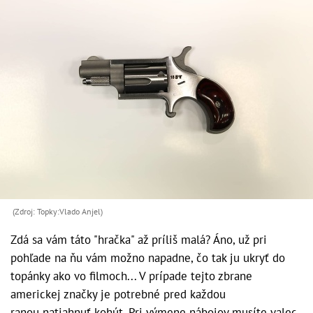
(Zdroj: Topky:Vlado Anjel)
Zdá sa vám táto "hračka" až príliš malá? Áno, už pri
pohľade na ňu vám možno napadne, čo tak ju ukryť do
topánky ako vo filmoch... V prípade tejto zbrane
americkej značky je potrebné pred každou
ranou natiahnuť kohút. Pri výmene nábojov musíte valec