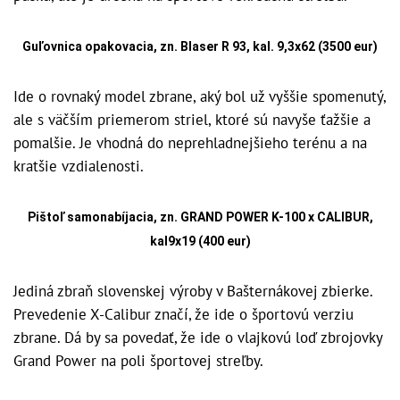
Guľovnica opakovacia, zn. Blaser R 93, kal. 9,3x62 (3500 eur)
Ide o rovnaký model zbrane, aký bol už vyššie spomenutý,
ale s väčším priemerom striel, ktoré sú navyše ťažšie a
pomalšie. Je vhodná do neprehladnejšieho terénu a na
kratšie vzdialenosti.
Pištoľ samonabíjacia, zn. GRAND POWER K-100 x CALIBUR,
kal9x19 (400 eur)
Jediná zbraň slovenskej výroby v Bašternákovej zbierke.
Prevedenie X-Calibur značí, že ide o športovú verziu
zbrane. Dá by sa povedať, že ide o vlajkovú loď zbrojovky
Grand Power na poli športovej streľby.