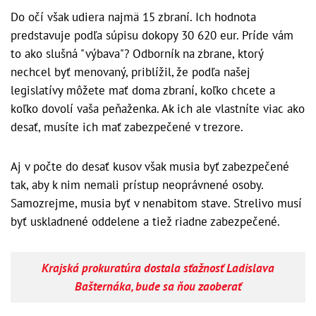
Do očí však udiera najmä 15 zbraní. Ich hodnota
predstavuje podľa súpisu dokopy 30 620 eur. Príde vám
to ako slušná "výbava"? Odborník na zbrane, ktorý
nechcel byť menovaný, priblížil, že podľa našej
legislatívy môžete mať doma zbraní, koľko chcete a
koľko dovolí vaša peňaženka. Ak ich ale vlastníte viac ako
desať, musíte ich mať zabezpečené v trezore.
Aj v počte do desať kusov však musia byť zabezpečené
tak, aby k nim nemali prístup neoprávnené osoby.
Samozrejme, musia byť v nenabitom stave. Strelivo musí
byť uskladnené oddelene a tiež riadne zabezpečené.
Krajská prokuratúra dostala sťažnosť Ladislava
Bašternáka, bude sa ňou zaoberať