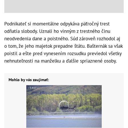
Podnikateľ si momentálne odpykáva päťročný trest
odňatia slobody. Uznali ho vinným z trestného činu
neodvedenia dane a poistného. Súd zároveň rozhodol aj
o tom, že jeho majetok prepadne štátu. Bašternák sa však
poistil a ešte pred vynesením rozsudku previedol všetky
nehnuteľnosti na manželku a ďalšie spriaznené osoby.
Mohlo by vás zaujímať: