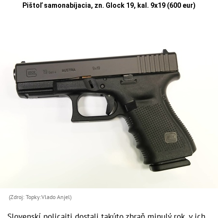
Pištoľ samonabíjacia, zn. Glock 19, kal. 9x19 (600 eur)
(Zdroj: Topky:Vlado Anjel)
Slovenskí policajti dostali takúto zbraň minulý rok, v ich