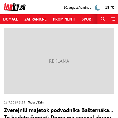
18 °C
10. august
,
Vavrinec
DOMÁCE
ZAHRANIČNÉ
PROMINENTI
ŠPORT
ZAUJÍMAV
26.7.2019 5:55
Topky
Krimi
Zverejnili majetok podvodníka Bašternáka...
To budete čumieť: Doma má arzenál zbraní