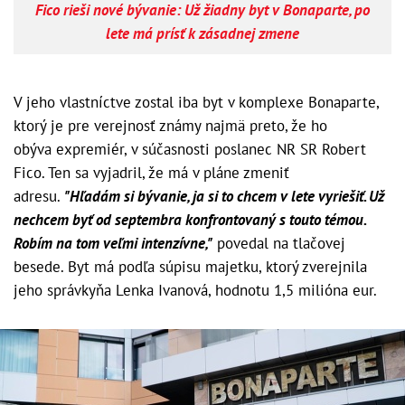
Fico rieši nové bývanie: Už žiadny byt v Bonaparte, po
lete má prísť k zásadnej zmene
V jeho vlastníctve zostal iba byt v komplexe Bonaparte,
ktorý je pre verejnosť známy najmä preto, že ho
obýva expremiér, v súčasnosti poslanec NR SR Robert
Fico. Ten sa vyjadril, že má v pláne zmeniť
adresu.
"Hľadám si bývanie, ja si to chcem v lete vyriešiť. Už
nechcem byť od septembra konfrontovaný s touto témou.
Robím na tom veľmi intenzívne,"
povedal na tlačovej
besede. Byt má podľa súpisu majetku, ktorý zverejnila
jeho správkyňa Lenka Ivanová, hodnotu 1,5 milióna eur.