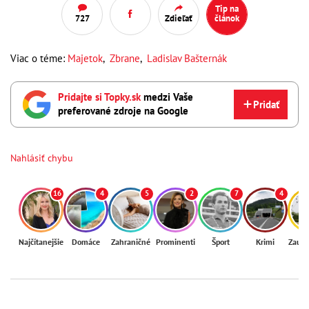
Tip na
727
Zdieľať
článok
Viac o téme:
Majetok
,
Zbrane
,
Ladislav Bašternák
Pridajte si Topky.sk
medzi Vaše
Pridať
preferované zdroje na Google
Nahlásiť chybu
16
4
5
2
7
4
Najčítanejšie
Domáce
Zahraničné
Prominenti
Šport
Krimi
Zaují