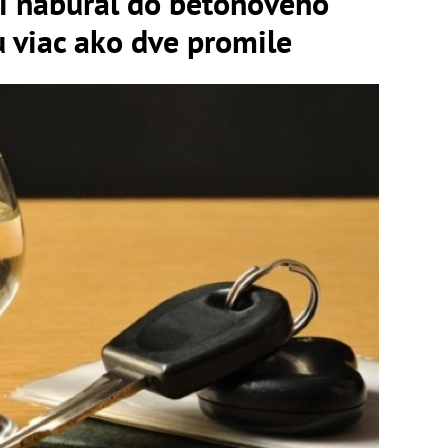
či nabúral do betónového
 viac ako dve promile