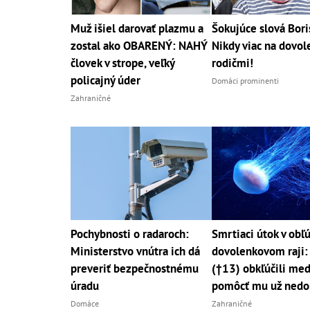
Muž išiel darovať plazmu a
Šokujúce slová Bori
zostal ako OBARENÝ: NAHÝ
Nikdy viac na dovol
človek v strope, veľký
rodičmi!
policajný úder
Domáci prominenti
Zahraničné
Pochybnosti o radaroch:
Smrtiaci útok v ob
Ministerstvo vnútra ich dá
dovolenkovom raji:
preveriť bezpečnostnému
(†13) obkľúčili med
úradu
pomôcť mu už nedo
Domáce
Zahraničné