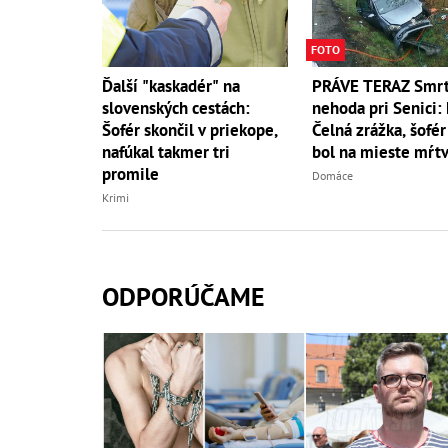
FOTO
Ďalší "kaskadér" na
PRÁVE TERAZ Smrt
slovenských cestách:
nehoda pri Senici:
Šofér skončil v priekope,
Čelná zrážka, šofér
nafúkal takmer tri
bol na mieste mŕt
promile
Domáce
Krimi
ODPORÚČAME