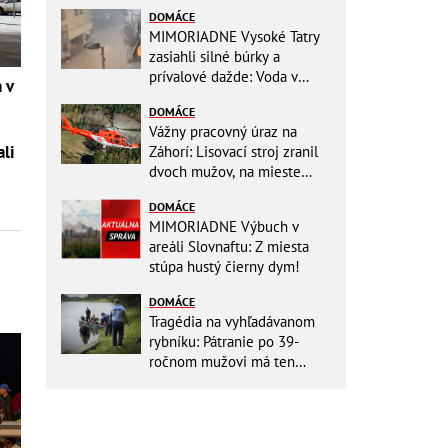
DOMÁCE
MIMORIADNE Vysoké Tatry
zasiahli silné búrky a
prívalové dažde: Voda v
 v
mestách sa valí ulicami!
DOMÁCE
Vážny pracovný úraz na
li
Záhorí: Lisovací stroj zranil
dvoch mužov, na mieste
zasahoval vrtuľník: Na
DOMÁCE
pomoc musel priletieť
MIMORIADNE Výbuch v
vrtuľník
areáli Slovnaftu: Z miesta
stúpa hustý čierny dym!
DOMÁCE
Tragédia na vyhľadávanom
rybníku: Pátranie po 39-
ročnom mužovi má ten
najsmutnejší koniec