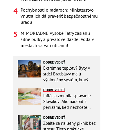
Pochybnosti o radaroch: Ministerstvo
vnútra ich dá preveriť bezpečnostnému
úradu
MIMORIADNE Vysoké Tatry zasiahli
silné búrky a prívalové dažde: Voda v
mestách sa valí ulicami!
DOBRE VEDIEŤ
Extrémne teploty? Byty v
srdci Bratislavy majú
výnimočný systém, ktorý
ešte aj šetrí náklady
DOBRE VEDIEŤ
Inflácia zmenila správanie
Slovákov: Ako narábať s
peniazmi, keď nechcete
zbytočne riskovať?
DOBRE VEDIEŤ
Zbaľte sa na letný piknik bez
stresu: Tieto praktické