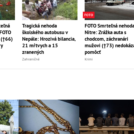
FOTO
eľná
Tragická nehoda
FOTO Smrteľná nehoda
 FOTO
školského autobusu v
Nitre: Zrážka auta s
 (†66)
Nepále: Hrozivá bilancia,
chodcom, záchranári
vy
21 mŕtvych a 15
mužovi (†73) nedokáza
zranených
pomôcť
Zahraničné
Krimi