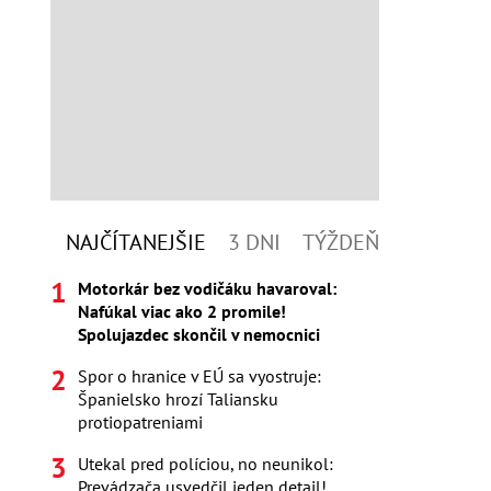
NAJČÍTANEJŠIE
3 DNI
TÝŽDEŇ
Motorkár bez vodičáku havaroval:
Nafúkal viac ako 2 promile!
Spolujazdec skončil v nemocnici
Spor o hranice v EÚ sa vyostruje:
Španielsko hrozí Taliansku
protiopatreniami
Utekal pred políciou, no neunikol:
Prevádzača usvedčil jeden detail!