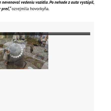
e nevenoval vedeniu vozidla. Po nehode z auta vystúpil,
 preč,“
ozrejmila hovorkyňa.