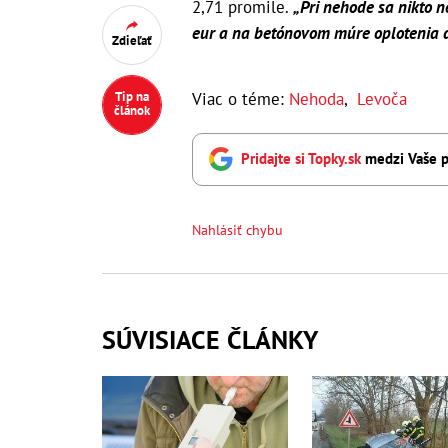
2,71 promile.
„Pri nehode sa nikto n
eur a na betónovom múre oplotenia 
Zdieľať
Viac o téme:
Nehoda
,
Levoča
Tip na
článok
Pridajte si Topky.sk
medzi Vaše p
Nahlásiť chybu
SÚVISIACE ČLÁNKY