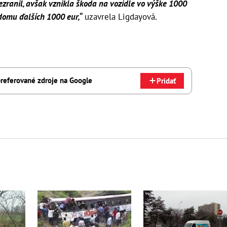
ezranil, avšak vznikla škoda na vozidle vo výške 1000
domu ďalších 1000 eur,“
uzavrela Ligdayová.
referované zdroje na Google
Pridať