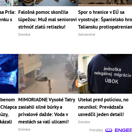
sa Prša:
Falošná pomoc skončila
Spor o hranice v EÚ sa
enku s
lúpežou: Muž mal seniorovi
vyostruje: Španielsko hro
strhnúť zlatú retiazku!
Taliansku protiopatrenia
Domáce
Zahraničné
ľúbenom
MIMORIADNE Vysoké Tatry
Utekal pred políciou, no
 Chlapca
zasiahli silné búrky a
neunikol: Prevádzača
úzy,
prívalové dažde: Voda v
usvedčil jeden detail!
kázali
mestách sa valí ulicami!
Domáce
Domáce