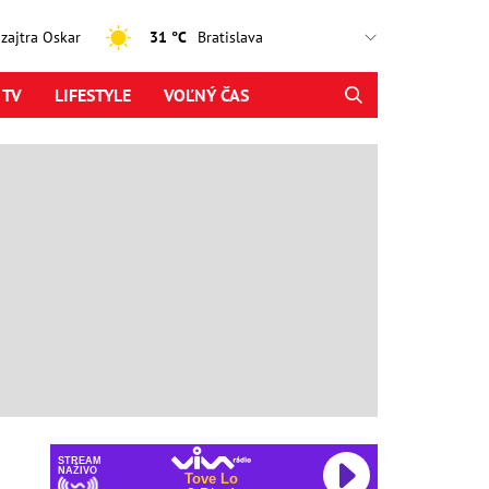
, zajtra Oskar
31 °C
 TV
LIFESTYLE
VOĽNÝ ČAS
STREAM
NAŽIVO
Tove Lo