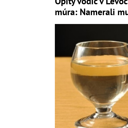
Opitý vodič v Levo
múra: Namerali mu