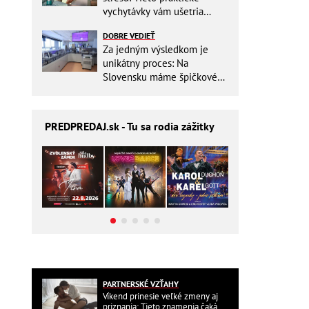
vychytávky vám ušetria
miesto v batohu!
DOBRE VEDIEŤ
Za jedným výsledkom je
unikátny proces: Na
Slovensku máme špičkové
pracovisko
PREDPREDAJ
.sk - Tu sa rodia zážitky
PARTNERSKÉ VZŤAHY
Víkend prinesie veľké zmeny aj
priznania: Tieto znamenia čaká