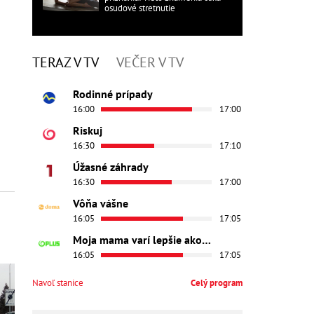
osudové stretnutie
TERAZ V TV
VEČER V TV
Rodinné prípady
16:00
17:00
Riskuj
16:30
17:10
Úžasné záhrady
16:30
17:00
Vôňa vášne
16:05
17:05
Moja mama varí lepšie ako tvoja
16:05
17:05
Navoľ stanice
Celý program