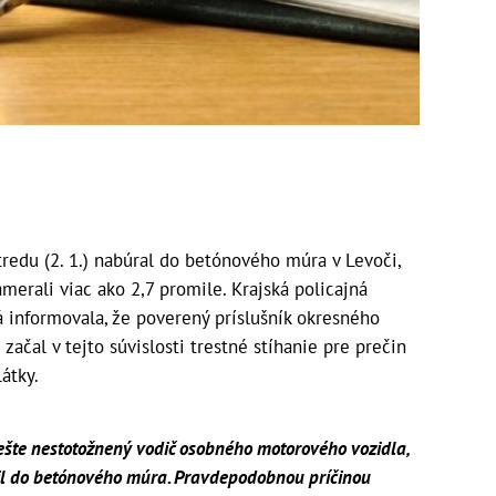
redu (2. 1.) nabúral do betónového múra v Levoči,
merali viac ako 2,7 promile. Krajská policajná
 informovala, že poverený príslušník okresného
ačal v tejto súvislosti trestné stíhanie pre prečin
átky.
y ešte nestotožnený vodič osobného motorového vozidla,
il do betónového múra. Pravdepodobnou príčinou