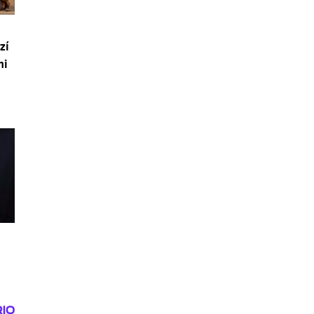
zí
mi