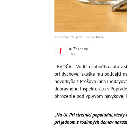
Ilustračné foto (Zdroj: iStockphoto)
© Zoznam/
TASR
LEVOČA – Vodič osobného auta v st
pri dychovej skúške mu policajti na
hovorkyňa z Prešova Jana Ligdayová
dopravného inšpektorátu v Poprade z
ohrozenie pod vplyvom návykovej l
„Na Ul. Pri strelnici popoludní, vted
pri jednom z rodinných domov naraz