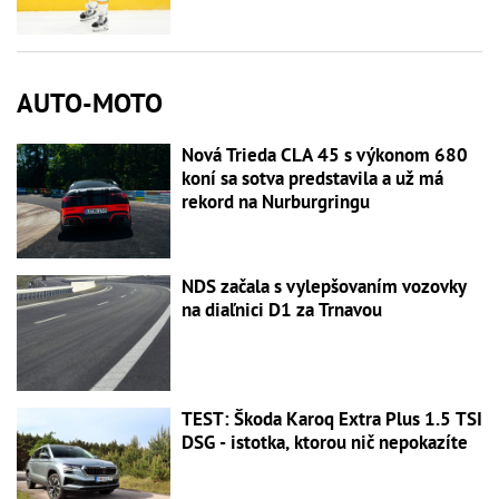
AUTO-MOTO
Nová Trieda CLA 45 s výkonom 680
koní sa sotva predstavila a už má
rekord na Nurburgringu
NDS začala s vylepšovaním vozovky
na diaľnici D1 za Trnavou
TEST: Škoda Karoq Extra Plus 1.5 TSI
DSG - istotka, ktorou nič nepokazíte