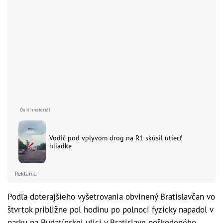
Vodič pod vplyvom drog na R1 skúsil utiecť
hliadke
Reklama
Podľa doterajšieho vyšetrovania obvinený Bratislavčan vo
štvrtok približne pol hodinu po polnoci fyzicky napadol v
parku na Budatínskej ulici v Bratislave poškodeného,