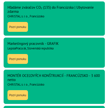
Hľadáme zváračov CO₂ (135) do Francúzska | Ubytovanie
zdarma
CHRISTAL s. r. o., Francúzsko
Pozri ponuku
Marketingový pracovník - GRAFIK
LepsiaPraca.sk, Slovenská republika
Pozri ponuku
MONTÉR OCEĽOVÝCH KONŠTRUKCIÍ - FRANCÚZSKO - 3 600
netto
CHRISTAL s. r. o., Francúzsko
Pozri ponuku