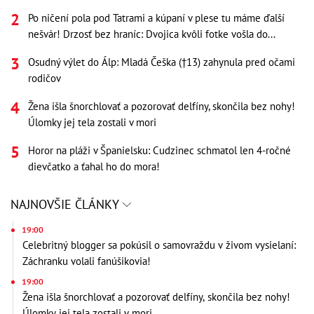
Po ničení pola pod Tatrami a kúpaní v plese tu máme ďalší
nešvár! Drzosť bez hraníc: Dvojica kvôli fotke vošla do...
Osudný výlet do Álp: Mladá Češka (†13) zahynula pred očami
rodičov
Žena išla šnorchlovať a pozorovať delfíny, skončila bez nohy!
Úlomky jej tela zostali v mori
Horor na pláži v Španielsku: Cudzinec schmatol len 4-ročné
dievčatko a ťahal ho do mora!
NAJNOVŠIE ČLÁNKY
19:00
Celebritný blogger sa pokúsil o samovraždu v živom vysielaní:
Záchranku volali fanúšikovia!
19:00
Žena išla šnorchlovať a pozorovať delfíny, skončila bez nohy!
Úlomky jej tela zostali v mori