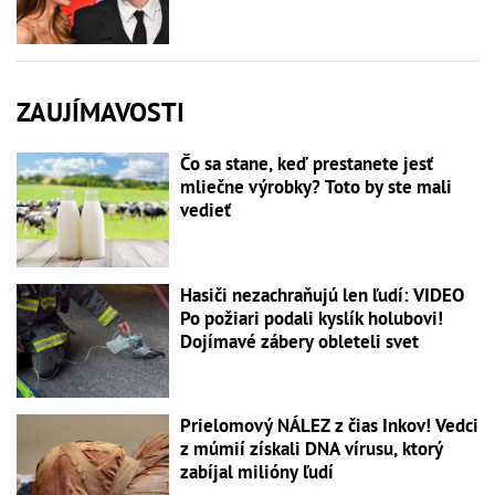
ZAUJÍMAVOSTI
Čo sa stane, keď prestanete jesť
mliečne výrobky? Toto by ste mali
vedieť
Hasiči nezachraňujú len ľudí: VIDEO
Po požiari podali kyslík holubovi!
Dojímavé zábery obleteli svet
Prielomový NÁLEZ z čias Inkov! Vedci
z múmií získali DNA vírusu, ktorý
zabíjal milióny ľudí