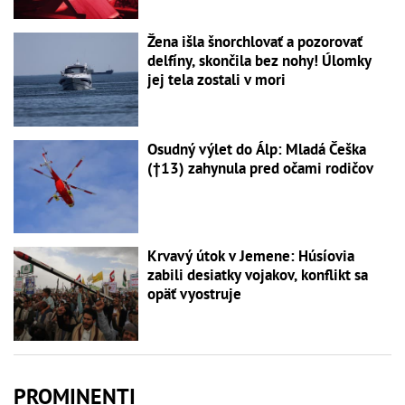
Žena išla šnorchlovať a pozorovať
delfíny, skončila bez nohy! Úlomky
jej tela zostali v mori
Osudný výlet do Álp: Mladá Češka
(†13) zahynula pred očami rodičov
Krvavý útok v Jemene: Húsíovia
zabili desiatky vojakov, konflikt sa
opäť vyostruje
PROMINENTI