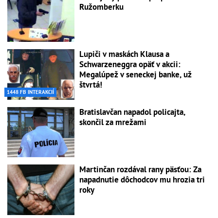
Ružomberku
Lupiči v maskách Klausa a
Schwarzeneggra opäť v akcii:
Megalúpež v seneckej banke, už
štvrtá!
1448 FB INTERAKCIÍ
Bratislavčan napadol policajta,
skončil za mrežami
Martinčan rozdával rany päsťou: Za
napadnutie dôchodcov mu hrozia tri
roky