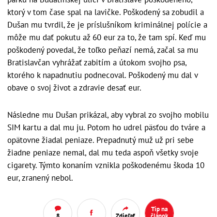
ktorý v tom čase spal na lavičke. Poškodený sa zobudil a
Dušan mu tvrdil, že je príslušníkom kriminálnej polície a
môže mu dať pokutu až 60 eur za to, že tam spí. Keď mu
poškodený povedal, že toľko peňazí nemá, začal sa mu
Bratislavčan vyhrážať zabitím a útokom svojho psa,
ktorého k napadnutiu podnecoval. Poškodený mu dal v
obave o svoj život a zdravie desať eur.
Následne mu Dušan prikázal, aby vybral zo svojho mobilu
SIM kartu a dal mu ju. Potom ho udrel päsťou do tváre a
opätovne žiadal peniaze. Prepadnutý muž už pri sebe
žiadne peniaze nemal, dal mu teda aspoň všetky svoje
cigarety. Týmto konaním vznikla poškodenému škoda 10
eur, zranený nebol.
Tip na
8
Zdieľať
článok