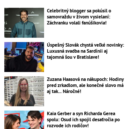
Celebritný blogger sa pokúsil o
samovraždu v živom vysielaní:
Záchranku volali fanúšikovia!
Úspešný Slovák chystá veľké novinky:
Luxusná svadba na Sardínii aj
tajomná šou v Bratislave!
Zuzana Haasová na nákupoch: Hodiny
pred zrkadlom, ale konečné slovo má
aj tak... Náročné!
Kaia Gerber a syn Richarda Gerea
spolu: Osud ich spojil desaťročia po
rozvode ich rodičov!