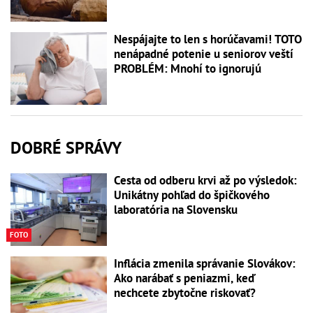
Nespájajte to len s horúčavami! TOTO
nenápadné potenie u seniorov veští
PROBLÉM: Mnohí to ignorujú
DOBRÉ SPRÁVY
Cesta od odberu krvi až po výsledok:
Unikátny pohľad do špičkového
laboratória na Slovensku
FOTO
Inflácia zmenila správanie Slovákov:
Ako narábať s peniazmi, keď
nechcete zbytočne riskovať?