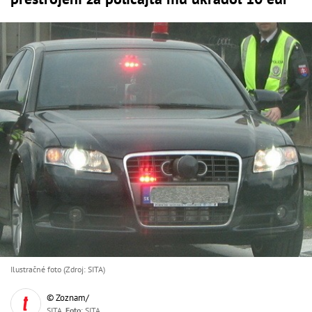
Ilustračné foto (Zdroj: SITA)
© Zoznam/
SITA,
Foto
: SITA