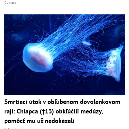
Domáce
Smrtiaci útok v obľúbenom dovolenkovom
raji: Chlapca (†13) obkľúčili medúzy,
pomôcť mu už nedokázali