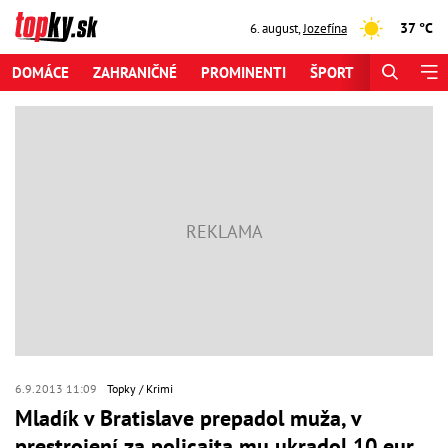
37 °C
6. august
,
Jozefína
DOMÁCE
ZAHRANIČNÉ
PROMINENTI
ŠPORT
ZAUJÍMAV
6.9.2013 11:09
Topky
Krimi
Mladík v Bratislave prepadol muža, v
prestrojení za policajta mu ukradol 10 eur