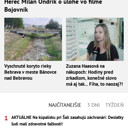
Herec Milan Ondrík o úlohe vo filme
Bojovník
Vyschnuté koryto rieky
Zuzana Haasová na
Bebrava v meste Bánovce
nákupoch: Hodiny pred
nad Bebravou
zrkadlom, konečné slovo
má aj tak... Fíha, to naozaj?!
NAJČÍTANEJŠIE
3 DNI
TÝŽDEŇ
AKTUÁLNE Na kúpalisku pri Šali zasahujú záchranári: Desiatky
ľudí mali zdravotné ťažkosti!