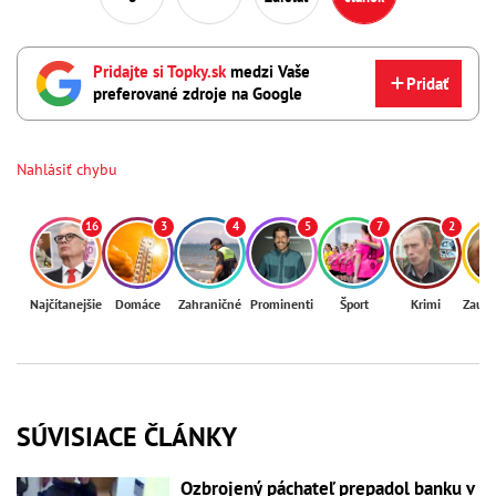
Pridajte si Topky.sk
medzi Vaše
Pridať
preferované zdroje na Google
Nahlásiť chybu
16
3
4
5
7
2
Najčítanejšie
Domáce
Zahraničné
Prominenti
Šport
Krimi
Zaují
SÚVISIACE ČLÁNKY
Ozbrojený páchateľ prepadol banku v