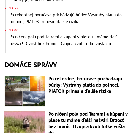
18:58
Po rekordnej horúčave prichádzajú búrky: Výstrahy platia do
polnoci, PIATOK prinesie ďalšie riziká
18:00
Po ničení pola pod Tatrami a kúpaní v plese tu máme ďalší
nešvár! Drzosť bez hraníc: Dvojica kvôli fotke vošla do...
DOMÁCE SPRÁVY
Po rekordnej horúčave prichádzajú
búrky: Výstrahy platia do polnoci,
PIATOK prinesie ďalšie riziká
Po ničení pola pod Tatrami a kúpaní v
plese tu máme ďalší nešvár! Drzosť
bez hraníc: Dvojica kvôli fotke vošla
do...