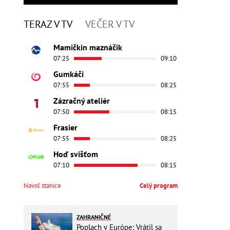
TERAZ V TV
VEČER V TV
Mamičkin maznáčik
07:25
09:10
Gumkáči
07:55
08:25
Zázračný ateliér
07:50
08:15
Frasier
07:55
08:25
Hoď svišťom
07:10
08:15
Navoľ stanice
Celý program
ZAHRANIČNÉ
Poplach v Európe: Vrátil sa