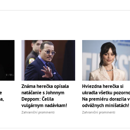
…
Známa herečka opísala
Hviezdna herečka si
e
natáčanie s Johnnym
ukradla všetku pozorno
a,
Deppom: Čelila
Na premiéru dorazila v
vulgárnym nadávkam!
odvážnych minišatách!
Zahraniční prominenti
Zahraniční prominenti