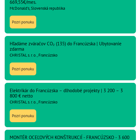
669,55€/mes.
McDonald's, Slovenská republika
Pozri ponuku
Hľadáme zváračov CO₂ (135) do Francúzska | Ubytovanie
zdarma
CHRISTAL s. r. o., Francúzsko
Pozri ponuku
Elektrikár do Francúzska – dlhodobé projekty | 3 200 – 3
800 € netto
CHRISTAL s. r. o., Francúzsko
Pozri ponuku
MONTÉR OCEĽOVÝCH KONŠTRUKCIÍ - FRANCÚZSKO - 3 600