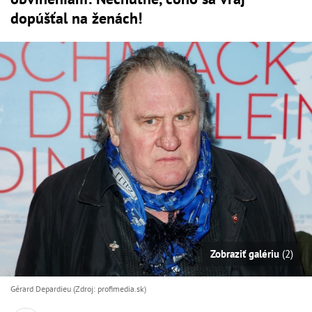
dopúšťal na ženách!
Zobraziť galériu
(2)
Gérard Depardieu (Zdroj: profimedia.sk)