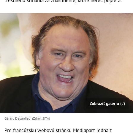
trestného stíhania za znásilnenie, ktoré herec popiera.
Zobraziť galériu
(2)
Gérard Depardieu (Zdroj: SITA)
Pre francúzsku webovú stránku Mediapart jedna z