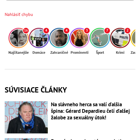
Nahlásiť chybu
16
4
4
3
7
2
Najčítanejšie
Domáce
Zahraničné
Prominenti
Šport
Krimi
Zaují
SÚVISIACE ČLÁNKY
Na slávneho herca sa valí ďalšia
špina: Gérard Depardieu čelí ďalšej
žalobe za sexuálny útok!