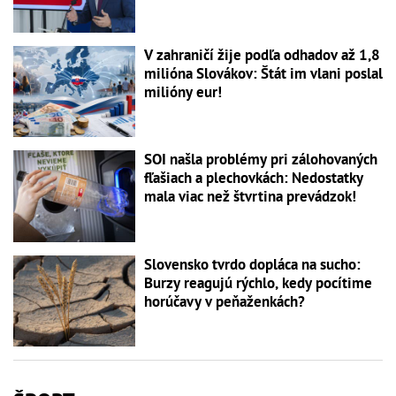
V zahraničí žije podľa odhadov až 1,8
milióna Slovákov: Štát im vlani poslal
milióny eur!
SOI našla problémy pri zálohovaných
fľašiach a plechovkách: Nedostatky
mala viac než štvrtina prevádzok!
Slovensko tvrdo dopláca na sucho:
Burzy reagujú rýchlo, kedy pocítime
horúčavy v peňaženkách?