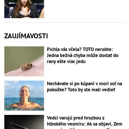
ZAUJÍMAVOSTI
Pichla vás včela? TOTO nerobte:
Jedna bežná chyba môže dostať do
rany ešte viac jedu
Nechávate si po kúpaní v mori soľ na
pokožke? Toto by ste mali vedieť
Vedci varujú pred hrozbou z
hlbokého vesmíru: Ak sa objaví, Zem