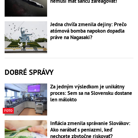
nemusí mať šancu zareagovať!
Jedna chvíľa zmenila dejiny: Prečo
atómová bomba napokon dopadla
práve na Nagasaki?
DOBRÉ SPRÁVY
Za jedným výsledkom je unikátny
proces: Sem sa na Slovensku dostane
len málokto
FOTO
Inflácia zmenila správanie Slovákov:
Ako narábať s peniazmi, keď
nechcete zbytočne riskovať?