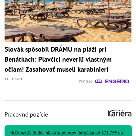
Slovák spôsobil DRÁMU na pláži pri
Benátkach: Plavčíci neverili vlastným
očiam! Zasahovať museli karabinieri
Zahraničné
Pracovné pozície
McDonald's Budča hľadá študentov (brigáda) od 531,75€ do