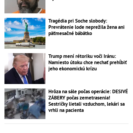
Tragédia pri Soche slobody:
Prevrátenie lode neprežila žena ani
päťmesačné bábätko
Trump mení rétoriku voči Iránu:
Namiesto útoku chce nechať prehĺbiť
jeho ekonomickú krízu
Hrôza na sále počas operácie: DESIVÉ
ZÁBERY počas zemetrasenia!
Sestričky lietali vzduchom, lekári sa
vrhli na pacienta