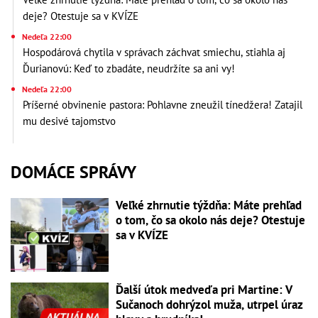
deje? Otestuje sa v KVÍZE
Nedeľa 22:00
Hospodárová chytila v správach záchvat smiechu, stiahla aj
Ďurianovú: Keď to zbadáte, neudržíte sa ani vy!
Nedeľa 22:00
Príšerné obvinenie pastora: Pohlavne zneužil tínedžera! Zatajil
mu desivé tajomstvo
DOMÁCE SPRÁVY
Veľké zhrnutie týždňa: Máte prehľad
o tom, čo sa okolo nás deje? Otestuje
sa v KVÍZE
Ďalší útok medveďa pri Martine: V
Sučanoch dohrýzol muža, utrpel úraz