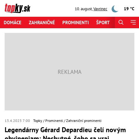
19 °C
10. august
,
Vavrinec
DOMÁCE
ZAHRANIČNÉ
PROMINENTI
ŠPORT
ZAUJÍMAV
13.4.2023 7:00
Topky
Prominenti
Zahraniční prominenti
Legendárny Gérard Depardieu čelí novým
obvineniam: Nechutné, čoho sa vraj