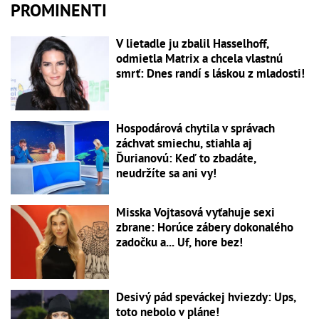
PROMINENTI
V lietadle ju zbalil Hasselhoff,
odmietla Matrix a chcela vlastnú
smrť: Dnes randí s láskou z mladosti!
Hospodárová chytila v správach
záchvat smiechu, stiahla aj
Ďurianovú: Keď to zbadáte,
neudržíte sa ani vy!
Misska Vojtasová vyťahuje sexi
zbrane: Horúce zábery dokonalého
zadočku a... Uf, hore bez!
Desivý pád speváckej hviezdy: Ups,
toto nebolo v pláne!