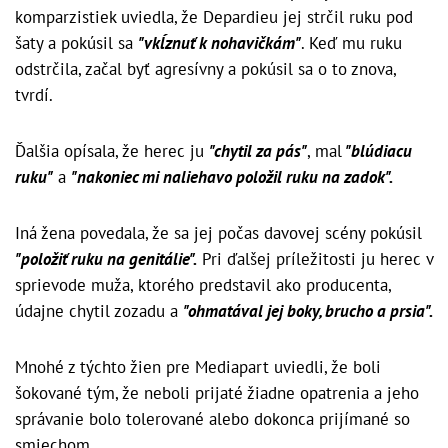
komparzistiek uviedla, že Depardieu jej strčil ruku pod
šaty a pokúsil sa
"vkĺznuť k nohavičkám"
. Keď mu ruku
odstrčila, začal byť agresívny a pokúsil sa o to znova,
tvrdí.
Ďalšia opísala, že herec ju
"chytil za pás"
, mal
"blúdiacu
ruku"
a
"nakoniec mi naliehavo položil ruku na zadok".
Iná žena povedala, že sa jej počas davovej scény pokúsil
"položiť ruku na genitálie".
Pri ďalšej príležitosti ju herec v
sprievode muža, ktorého predstavil ako producenta,
údajne chytil zozadu a
"ohmatával jej boky, brucho a prsia".
Mnohé z týchto žien pre Mediapart uviedli, že boli
šokované tým, že neboli prijaté žiadne opatrenia a jeho
správanie bolo tolerované alebo dokonca prijímané so
smiechom.