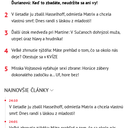
Ďurianovú: Keď to zbadáte, neudržíte sa ani vy!
V lietadle ju zbalil Hasselhoff, odmietla Matrix a chcela
vlastnú smrť: Dnes randí s láskou z mladosti!
Ďalší útok medveďa pri Martine: V Sučanoch dohrýzol muža,
utrpel úraz hlavy a hrudníka!
Veľké zhrnutie týždňa: Máte prehľad o tom, čo sa okolo nás
deje? Otestuje sa v KVÍZE
Misska Vojtasová vyťahuje sexi zbrane: Horúce zábery
dokonalého zadočku a... Uf, hore bez!
NAJNOVŠIE ČLÁNKY
24:10
V lietadle ju zbalil Hasselhoff, odmietla Matrix a chcela vlastnú
smrť: Dnes randí s láskou z mladosti!
24:01
Veľké zhrnutie týždňa: Máte prehľad o tom, čo sa okolo nás