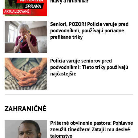
hlavy a hrudníka!
AKTUALIZOVANÉ
Seniori, POZOR! Polícia varuje pred
podvodníkmi, používajú poriadne
prefíkané triky
Polícia varuje seniorov pred
podvodníkmi: Tieto triky používajú
najčastejšie
ZAHRANIČNÉ
Príšerné obvinenie pastora: Pohlavne
zneužil tínedžera! Zatajil mu desivé
tajomstvo