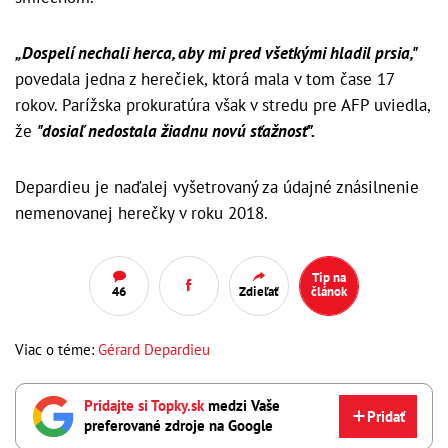
„Dospelí nechali herca, aby mi pred všetkými hladil prsia,"
povedala jedna z herečiek, ktorá mala v tom čase 17
rokov. Parížska prokuratúra však v stredu pre AFP uviedla,
že
"dosiaľ nedostala žiadnu novú sťažnosť".
Depardieu je naďalej vyšetrovaný za údajné znásilnenie
nemenovanej herečky v roku 2018.
Tip na
46
Zdieľať
článok
Viac o téme:
Gérard Depardieu
Pridajte si Topky.sk
medzi Vaše
Pridať
preferované zdroje na Google