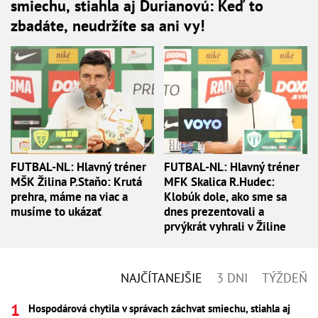
smiechu, stiahla aj Ďurianovú: Keď to
zbadáte, neudržíte sa ani vy!
FUTBAL-NL: Hlavný tréner
FUTBAL-NL: Hlavný tréner
MŠK Žilina P.Staňo: Krutá
MFK Skalica R.Hudec:
prehra, máme na viac a
Klobúk dole, ako sme sa
musíme to ukázať
dnes prezentovali a
prvýkrát vyhrali v Žiline
NAJČÍTANEJŠIE
3 DNI
TÝŽDEŇ
Hospodárová chytila v správach záchvat smiechu, stiahla aj